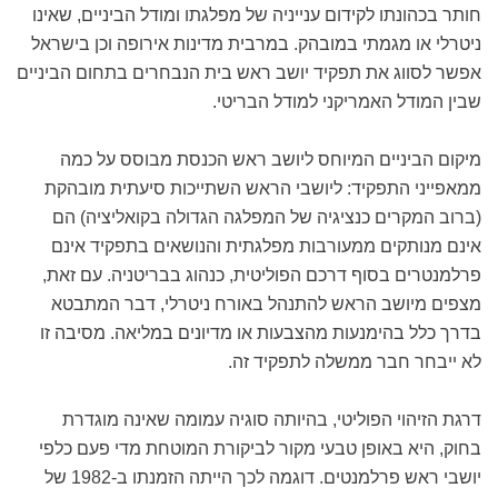
חותר בכהונתו לקידום ענייניה של מפלגתו ומודל הביניים, שאינו
ניטרלי או מגמתי במובהק. במרבית מדינות אירופה וכן בישראל
אפשר לסווג את תפקיד יושב ראש בית הנבחרים בתחום הביניים
שבין המודל האמריקני למודל הבריטי.
מיקום הביניים המיוחס ליושב ראש הכנסת מבוסס על כמה
ממאפייני התפקיד: ליושבי הראש השתייכות סיעתית מובהקת
(ברוב המקרים כנציגיה של המפלגה הגדולה בקואליציה) הם
אינם מנותקים ממעורבות מפלגתית והנושאים בתפקיד אינם
פרלמנטרים בסוף דרכם הפוליטית, כנהוג בבריטניה. עם זאת,
מצפים מיושב הראש להתנהל באורח ניטרלי, דבר המתבטא
בדרך כלל בהימנעות מהצבעות או מדיונים במליאה. מסיבה זו
לא ייבחר חבר ממשלה לתפקיד זה.
דרגת הזיהוי הפוליטי, בהיותה סוגיה עמומה שאינה מוגדרת
בחוק, היא באופן טבעי מקור לביקורת המוטחת מדי פעם כלפי
יושבי ראש פרלמנטים. דוגמה לכך הייתה הזמנתו ב-1982 של