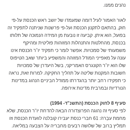
נהנים ממנו.
לאור האמור לעיל דומה שמעמדו של יושב ראש הכנסת על-פי
חוק, בהתאם לתקנון הכנסת ועל-פי פרשנות שניתנה לתפקיד זה
בפועל, הוא איתן. קביעה זו נובעת מן המידה הנמוכה של תלותו
בכנסת, מהחלטות והתנהלות המזוהות פוליטית ומהיקף
משמעותי של סמכויות. אפשר לומר כי תפקיד יו"ר הכנסת אינו
עונה על מאפייני המודל המזוהה והמשפיע ביותר שאב הטיפוס
שלו הוא יו"ר הקונגרס האמריקני, בשל היעדרן של סמכויות
חשובות המקנות שליטה על תהליך החקיקה. למרות זאת, נראה
כי תפקידו רחב יותר בהגדרתו ממודל הביניים הנהוג במדינות
הנורדיות ובמרבית מדינות אירופה.
סעיף 8 לחוק הכנסת (התשנ"ד- 1994)
לפי סעיף זה נהוגה הפרוצדורה הבאה להדחת יו"ר הכנסת, שלא
מחמת עבֵרה: 61 חברי כנסת יעבירו קובלנה לוועדת הכנסת וזו
תמליץ ברוב של שלושה רבעים מחבריה על הצבעה במליאה.