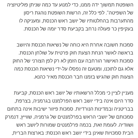
השופטת תמשוך ידה ממנו, כדי למנוע עד כמה שניתן פוליטיזציה
של השפיטה". לפי כלל זה, הרשות השופטת נוהגת ריסון
מהתערבות בהחלטותיו של יושב ראש הכנסת, ומעניקה לו
בעקיפין כר פעולה נרחב בקביעת סדר יומה של הכנסת.
סמכות חשובה אחרת היא כוחה של נשיאות הכנסת והיושב
בראשה לאשר הנחת הצעת חוק פרטית על שולחן הכנסת.
סמכות האישור הורחבה עם הזמן לא רק לפן הצורני של החוק
אלא גם לתוכנו, ומטעם זה נפסלו על-ידי נשיאות הכנסת כמה
הצעות חוק שהגיש בזמנו חבר הכנסת מאיר כהנא.
מעניין לציין כי מכלל הרשאותיו של יושב ראש הכנסת, קביעת
סדר היום אינה בידי יושב ראש הפרלמנט בגרמניה, בצרפת,
בבריטניה ובמדינות הנורדיות. סמכות פיזור ישיבות אינה בתחום
סמכותם של יושבי הראש בפרלמנטים של גרמניה, שווייץ, דנמרק
ושוודיה. לעומת זאת, בכמה פרלמנטים שמורות ליושב ראש
הבית סמכויות שאינן בידי יושב ראש הכנסת: בארצות הברית,