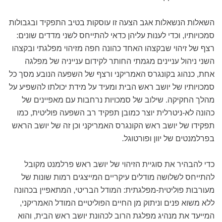
השאלות הנשאלות אגב הצעה זו עוסקות בטיב התפקיד ובגבולות
סמכויותיו, וכדי לענות עליהן כדאי להתייחס לשני מדדים שונים:
רצף של זיהוי שבקצהו האחד כהונה חפה מזיהוי מפלגתי ובקצהו
השני ניהול עניינים מגמתי החותר לקידום ענייניה של מפלגה
אחת, כנהוג בקונגרס האמריקני ורצף של השפעה הנובע מסך כל
סמכויותיו של יושב ראש הבית ומעיד על מידת יכולתו להשפיע על
מהלך החקיקה. שילוב של סמכויות נרחבות עם מאפיינים של
כהונה לא-ניטרלית יוצר כמובן תפקיד רב השפעה פוליטית, כמו
תפקידו של יושב ראש הקונגרס האמריקני וכן זה של יושב הראש
בפרלמנטים של יוון ופורטוגל.
כדי להבהיר את סוגיית הזיהוי של יושב ראש פרלמנט מקובל
להתייחס לשלושה מודלים עיקריים המייצגים רמות שונות של
מעורבות פוליטית-מפלגתית: המודל הבריטי, המתאפיין בכהונה
ללא משוא פנים וניתוק מן החיים הפוליטיים המודל האמריקני,
המייעד את מנהיג מפלגת הרוב לכהונת יושב ראש הבית, והוא