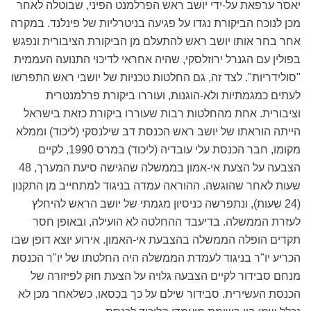
יאסר ערפאת על-ידי יושב ראש הפרלמנט הפיני, שבוטלה לאחר
מכן לנוכח הביקורת נגדו על פגיעה בניטרליות של פינלנד. במקרה
אחר בחר אותו יושב ראש להתעלם מן הביקורת הציבורית ונפגש
בפולין עם הגנרל ירוזלסקי, שהיה אחראי לדיכוי התנועה העממית
"סולידריות". לצד זה, גם החלטות טכניות של יושבי ראש התפרשו
לעתים כמגמתיות ולא-הוגנות, ועוררו ביקורת פרלמנטרית
וציבורית. אחת מהחלטות רבות שעוררו ביקורת כזאת בישראל
הייתה הוראתו של יושב ראש הכנסת דב שילנסקי (ליכוד) וממלא
מקומו, חבר הכנסת עלי עובדיה (ליכוד) במרס 1990, לקיים
הצבעה על הצעת אי-אמון בממשלה שהגישה סיעת המערך, 48
שעות לאחר שהוגשה. ההוראה עמדה בניגוד למתחייב מן התקנון
(24 שעות), ונתפרשה כניסיון מגמתי של יושב הראש להיחלץ
לעזרת הממשלה. בדיעבד ההחלטה לא הועילה, ובאופן חסר
תקדים הופלה הממשלה בהצבעת אי-האמון. אירוע יוצא דופן שבו
הכריע יו"ר בניגוד לעמדת הממשלה היה החלטתו של יו"ר הכנסת
מנחם סבידור לקיים הצבעה גלויה על הצעת חוק לפיזורה של
הכנסת העשירית. סבידור שילם על כך בכִסאו, כשלאחר מכן לא