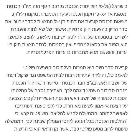
בישראל (על-פי חוק יסוד: הכנסת מורכב הגוף הזה מיו"ר הכנסת
ומסגניו אך על-פי תקנון הכנסת עיקר הסמכויות מוקנות ליו"ר),
נשיאות הכנסת קובעת את דחיפותן של ההצעות לסדר יום וכן את
סדר הדיון בהצעות חוק פרטיות, אישורן של שאילתות והעברתן
לשרים. בסמכותו של היו"ר לפזר ישיבות מליאה, ולהצביע כאשר
הוא מפנה את כִסאו למחליף. אין בסמכותו לנתב הצעות חוק בין
ועדות, והוא גם מנוע מחברות בוועדות הפרלמנטריות.
קביעת סדר היום היא סמכות בעלת כוח השפעה פוליטי
לא-מבוטל, והולידה עתירות רבות לבית המשפט נגד שיקול דעתו
של יושב הראש. בג"צ חבר הכנסת יוסי שריד נגד יו"ר הכנסת
מנחם סבידור משמש דוגמה לכך. העתירה נסבה על החלטתו
הטכנית לכאורה של יושב ראש הכנסת העשירית לקבוע הצבעה
על הצעת אי-אמון לשעה מאוחרת, כדי (לפי טענת העותרים)
לאפשר לתומכי הממשלה להגיע למליאה. השופטים קבעו כי
"החלטות הכנסת בכל הנוגע ליחסי הגומלין שבינה לבין הממשלה
טעונות לרוב מטען פוליטי כבד, אשר מן הראוי הוא כי הרשות