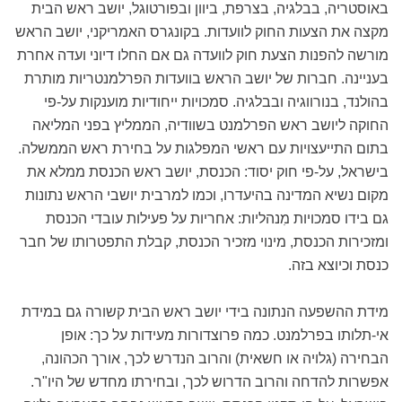
באוסטריה, בבלגיה, בצרפת, ביוון ובפורטוגל, יושב ראש הבית
מקצה את הצעות החוק לוועדות. בקונגרס האמריקני, יושב הראש
מורשה להפנות הצעת חוק לוועדה גם אם החלו דיוני ועדה אחרת
בעניינה. חברות של יושב הראש בוועדות הפרלמנטריות מותרת
בהולנד, בנורווגיה ובבלגיה. סמכויות ייחודיות מוענקות על-פי
החוקה ליושב ראש הפרלמנט בשוודיה, הממליץ בפני המליאה
בתום התייעצויות עם ראשי המפלגות על בחירת ראש הממשלה.
בישראל, על-פי חוק יסוד: הכנסת, יושב ראש הכנסת ממלא את
מקום נשיא המדינה בהיעדרו, וכמו למרבית יושבי הראש נתונות
גם בידו סמכויות מִנהליות: אחריות על פעילות עובדי הכנסת
ומזכירות הכנסת, מינוי מזכיר הכנסת, קבלת התפטרותו של חבר
כנסת וכיוצא בזה.
מידת ההשפעה הנתונה בידי יושב ראש הבית קשורה גם במידת
אי-תלותו בפרלמנט. כמה פרוצדורות מעידות על כך: אופן
הבחירה (גלויה או חשאית) והרוב הנדרש לכך, אורך הכהונה,
אפשרות להדחה והרוב הדרוש לכך, ובחירתו מחדש של היו"ר.