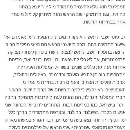
המפלגתי הוא שלא להעמיד מתמודד מול יו"ר יוצא במחוז
בחירתו, וגם בדנמרק יושב הראש נהנה מיתרון קל מול מועמד
אחר בבחירות חדשות.
גם גיוס יושבי הראש הוא נקודה מעניינת, המעידה על מעמדם ועל
שיעור התמיכה בהם. מרבית יושבי הראש הם נציגי מפלגת הרוב,
הרואה בתפקיד יושב הראש למצער רשת ביטחון לעִתות מצוקה
פרלמנטריות, אם לא כלי להשפעה יום-יומית. כנגד זאת, מדינות
אחדות מנהיגות כללים שונים: בשווייץ, המפלגות העיקריות
מתחלפות בזכותן להציע מועמד ובדנמרק, באיטליה ובהולנד,
נסיבות פוליטיות הכתיבו פעמים רבות בחירת מועמד מן
האופוזיציה. ראוי לציין כי למרות היותם של מרבית יושבי הראש
חברי המפלגה הגדולה, הם נהנים לעתים קרובות מתמיכה רחבה
יותר. בישראל, כמו במדינות רבות, מתחרים לרוב על הכהונה שני
אנשים בלבד. בפינלנד, בהולנד, ובצרפת מתמודדים בדרך כלל
על תפקיד זה יותר מארבעה מועמדים, דבר הגורע במשהו מאותו
מעמד קונסנסואלי שמרבית יושבי הראש של פרלמנטים בעולם