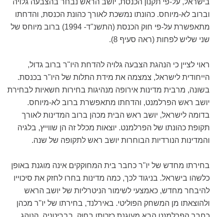
בישראל, על-פי תקנון הכנסת, יושב הראש נבחר בהצבעה גלויה
וברוב לא-מיוחס. כהונתו נמשכת לאורך כהונת הכנסת, והדחתו
מתאפשרת על-פי חוק הכנסת (התשנ"ד- 1994) ברוב מיוחס של
שני שליש לפחות (ראה סעיף 8).
ראוי לציין כי הנהגת הצבעה גלויה להדחת היו"ר ברוב גדול,
הייחודית לישראל, צמצמה את מידת התלות של היו"ר בכנסת.
בשונה, מרבית מדינות אירופה מנהיגות בחירות חשאיות לבחירת
יושב ראש הפרלמנט, והדחתו מתאפשרת ברוב לא-מיוחס.
בדומה לישראל, יושב ראש הבית מכהן ברוב המדינות לאורך
תקופת כהונתו של הפרלמנט. יוצאות מכלל זה הן שווייץ, בלגיה
והמדינות הנורדיות הבוחרות יושב ראש לתקופה של שנה.
בחירתו מחדש של יו"ר כחבר בית המחוקקים אינה מוגנת באופן
כלשהו בישראל. בניגוד לכך, כמה מדינות בחרו לחזק את סיכוייו
להיבחר מחדש, כאמצעי לשימור הניטרליות של יושב הראש
ולהוצאתו מן המשחק הפוליטי. באירלנד, בחירתו של יו"ר מכהן
כחבר הפרלמנט הבא מעוגנת כזכותו בחוק. בבריטניה, הנוהג