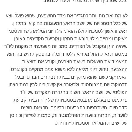
נכלל שמו בין רשימת מועמדי הליכוד לכנסת.
לעומת זאת נוח יותר להגדיר את מדד ההשפעה, שהוא פועל יוצא
של כלל הסמכויות של יושב הראש המעוגנות בחוק או בתקנון.
ראש וראשון לסמכויות אלה הוא ניהול דיוני המליאה, שהוא טכני
מעיקרו ומחייב מילוי הוראות התקנון וקביעת תקדימים באופן
שיהיה הוגן ומקובל על הצדדים. סמכויות משמעתיות מוקנות ליו"ר
במסגרת זאת, החל מקריאה לסדר וכלה בהפסקת הישיבה. הוא
המעמיד את השאלות בשעת הצבעה, וקובע את תוצאות
ההצבעה. ניהול דיוני מליאה ללא משוא פנים מתקיים בקונגרס
האמריקני כשם שהוא מתקיים בבית הנבחרים הבריטי ובכל
הדמוקרטיות המבוססות, ולכאורה אין קשר בינו לבין רמת הזיהוי
הפוליטי של יושב הראש. השוני בהגדרת תפקידם של יו"ר
פרלמנטים בעולם מתבטא בסמכויותיו של יו"ר הבית: קביעת
סדר היום, השתתפות בהצבעות ובדיונים, הקצאת חוקים
לוועדות, חברות בוועדות הפרלמנטריות, סמכות לפיזורן וכינוסן
של ישיבות המליאה וסמכויות ייחודיות.