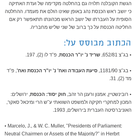
הגשת הקובלנה תלויה גם בהחלטה מקדימה של ועדת האתיקה
כי יושב ראש הכנסת נהג באופן שאינו הולם את מעמדו. ההחלטה
הסופית על העברתו של יושב הראש מכהונתו תתאפשר רק אם
החליטה הכנסת על כך ברוב של שני שליש מחבריה.
הכתוב מבוסס על:
• בג"צ 652/81,
שריד נ' יו"ר הכנסת
, פ"ד לו (2), 197.
• בג"צ 1181/90,
סיעת העבודה ואח' נ' יו"ר הכנסת ואח'
, פ"ד
מד (2), 31.
• רובינשטיין, אמנון ורענן הר זהב,
חוק יסוד: הכנסת
, ירושלים:
המכון למחקרי חקיקה ולמשפט השוואתי ע"ש הרי ומיכאל סאקר,
האוניברסיטה העברית בירושלים, 1993.
• Marcelo, J., & W. C. Muller, "Presidents of Parliament:
Neutral Chairmen or Assets of the Majority?" in Herbrt