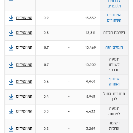
לבדווים
ולכפרים
הפנתרים
13,332
-
0.9
המועמדים
השחורים
רשימת הליגה
12,811
-
0.8
המועמדים
העולם הזה
10,469
-
0.7
המועמדים
תנועה
לשוויון
10,202
-
0.7
המועמדים
חברתי
שיתוף
9,949
-
0.6
המועמדים
ואחווה
פנתרים-כחול
5,945
-
0.4
המועמדים
לבן
תנועה
4,433
-
0.3
המועמדים
לאחווה
רשימה
ערבית
3,269
-
0.2
המועמדים