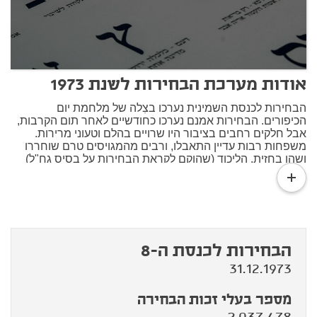
אודות מערכת הבחירות לשנת 1973
הבחירות לכנסת השמינית נערכו בצִלה של מלחמת יום
הכיפורים. הבחירות אמנם נערכו כחודשיים לאחר תום הקרבות,
אבל חלקים רחבים בציבור היו שרויים בהלם וטעוני מרירות.
משפחות רבות עדיין התאבלו, ורבים מהמגויסים טרם שוחררו
ושהו בחזית. הליכוד (שהוקם לקראת הבחירות על בסיס גח"ל)
read
ניצל את הרגשות הקשים, ובתעמולת הבחירות תקף את
more
הממשלה על מחדליה וגם על שחתרה להפסקת אש בשלב
מוקדם מדי, לפני שהושג הניצחון המלא. בגלל הביקורת הנוקבת
והלכי הרוח נגד הממשלה אפשר לטעון שתוצאות הבחירות היו
בגדר הישג לראש הממשלה גולדה מאיר ולמערך. המערך איבד
5 מושבים בלבד בהשוואה לבחירות הקודמות, ועם רשימות
הבחירות לכנסת ה-8
המיעוטים הנלוות (3 מושבים), רצ (3 מושבים) ומפלגות השמאל
הרדיקלי (5 מושבים) היה לשמאל גוש חוסם של 62 מושבים.
31.12.1973
ואולם התחזקותו הגדולה של הליכוד ל-39 מושבים וצמצום הפער
ביחס למפלגת השלטון היו הסימנים הראשונים למהפך השלטוני
מספר בעלי זכות הבחירה
שהגיע פחות מארבע שנים לאחר מכן.