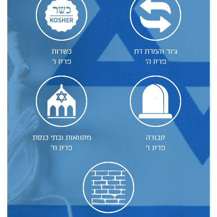
גיור והמרת דת
כשרות
פרק ה'
פרק ו'
קבורה
מקוואות ובתי כנסת
פרק ז'
פרק ח'