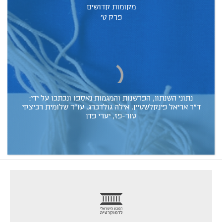
מקומות קדושים
פרק ט'
נתוני השנתון, הפרשנות והמגמות נאספו ונכתבו על ידי:
ד"ר אריאל פינקלשטיין, אילה גולדברג, עו"ד שלומית רביצקי
טור-פז, יערי פדן
footer