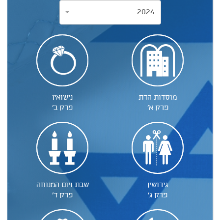
2024
מוסדות הדת
נישואין
פרק א'
פרק ב'
גירושין
שבת ויום המנוחה
פרק ג'
פרק ד'