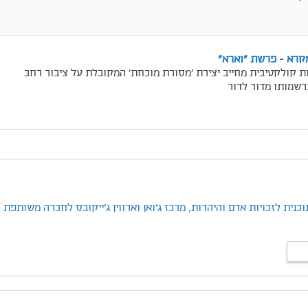
מקרא - פרשת "וארא"
ת קולקטיבית מחייב יצירת 'מסורת מוכחת' המקובלת על ציבור רחב
רשמותו מדור לדור
כנית לזכויות אדם והיהדות,
מרכז ג'ואן וארווין ג'ייקובס לחברה משותפת