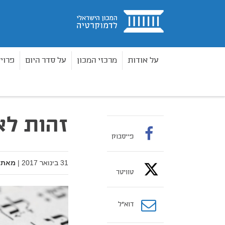
בית
על אודות
מרכזי המכון
על סדר היום
פרוי
מאמרים
זהות לאומית בראי המקרא
בית
זהות לא
פייסבוק
31 בינואר 2017
|
מאת:
טוויטר
דוא”ל