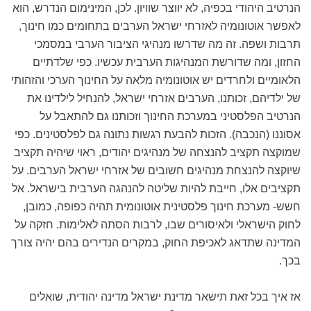
הנרטיב היהודי בכפיה, לא יווצר שוויון. לכן, המינימום הנדרש, הוא
לאפשר אוטונומיה לאזרחי ישראל הערבים בתחומים כמו חינוך,
תרבות ושפה. זה מה שדרשו מנהיגי הציבור הערבי במסמכי
החזון, ומה שדורשת המנהיגות הערבית עכשיו. כפי שלדתיים
הלאומיים ולחרדים יש אוטונומיה מלאה על החינוך הערכי והזהותי
של ילדיהם, זכותנו, הערבים אזרחי ישראל, להנחיל לילדינו את
הנרטיב הפלסטיני במערכת החינוך וזכותנו גם להתאבל על
אסוננו (הנכבה). הזכות להבעת רגשות נתונה גם לפלסטינים. כפי
שמוקצה תקציב להנצחה של מנהיגים יהודים, ראוי שיהיה תקציב
שיוקצה להנצחת מנהיגים חשובים של אזרחי ישראל הערבים. על
תקציבים אלו, חייבת להיות שליטה להנהגה הערבית בישראל. אל
חשש- מערכת חינוך פלסטינית אוטונומית תהיה כפופה, כמובן,
לחוק הישראלי ולאיסורים שבו, לרבות הסתה לאלימות. חזקה על
המדינה שתדאג לאכיפת החוק, במקרים הנדירים בהם יהיה צורך
בכך.
אז איך בכל זאת תישאר מדינת ישראל מדינה יהודית, שואלים