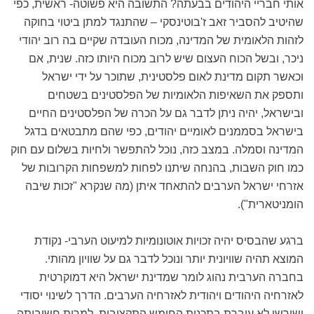
אותי חבריי היהודים בבעתה? התשובה היא פשוטה- ראשית, כפי
שהיטיב להסביר זאב ז'בוטינסקי – שהתנגד למתן ביטוי בחוקה
לזהות הלאומית של המדינה, מכוח העובדה שקיים בה רוב יהודי
ניכר, ובשל הכוח העצום שיש לרוב מכוח היותו כזה. שנית, אם
וכאשר תקום מדינת לאום פלסטינית, שתוכר על ידי ישראל
ותספק את השאיפות הלאומיות של הפלסטינים בשטחים
ובישראל, יהיה ניתן לדבר גם על הכרה של הפלסטינים החיים
בישראל בסממנים לאומיים יהודים, כפי שהם מתבטאים בדגל
המדינה וסמלה. במצב כזה, נוכל להתפשר ולחיות בשלום עם חוק
כמו חוק השבות, בהנחה שיתנו לפחות למשפחות הקרובות של
אזרחי ישראל הערבים להתאחד איתן (מה שנקרא "זכות שיבה
הומניטארית").
ברגע שהבסיס יהיה זכויות אוטונומיות למיעוט הערבי- נקודת
המוצא תהיה שוויונית יותר ונוכל לדבר גם על שוויון מהותי.
בחברה הערבית נהוג לומר שמדינת ישראל היא דמוקרטית
לאזרחיה היהודים ויהודית לאזרחיה הערבים. הדרך לשינוי יסודי
ושורשי לא עוברת בתכנית החומש התקציבית, למרות חשיבותה