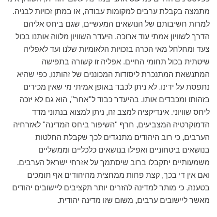
מתמצה בקבלת ערבים למקומות עבודה, או במתן זכויות לבניה.
למרות חשיבותם של הנושאים המעשיים, שגם ביחס אליהם
הדרך לשוויון אמתי עוד ארוכה, היעדר השוויון מלווה אותנו בכול
צעד ומחלחל מאי הכרה בזכויות הלאומיות שלנו ועד לאפליה
שיטתית בכול תחומי החיים. אפליה זו קשורה בתפישה
המתנשאת המתנכרת ליסודות המכוננים של זהותנו, כפי שהיא
נתפסת על ידינו. לא ניתן לכבד באופן אמיתי מי שאין מכירים
בזהותו ומכבדים אותו. בהיעדר כבוד ל"אחר", הוא גם לא יזכה
ליחס שוויוני. אינדיקציה למצב זה, ניתן למצוא בנתוני מדד
הדמוקרטיה המצביעים, חרף "השיפור ביחס המדינה" לאזרחיה
הערבים, כי רוב היהודים מתנגדים לכך שקבלת החלטות
בנושאים ביטחוניים ואפילו בנושאים כלכליים וממשליים
משמעותיים יתקבלו ברוב שיסתמך על אזרחי ישראל הערבים.
ואם אין די בכך, קצת פחות ממחצית מהיהודים אף תומכים
בטענה, כי מותר למדינה להזרים יותר תקציבים ליישובים יהודים
מאשר ליישובים ערבים, משום שזו מדינה יהודית.