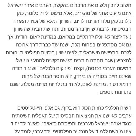
חשוב להבין ולשים את הדברים בהקשר, הערבים אזרחי ישראל
אינם מיעוט אתני של מהגרים, אלא מיעוט ילידי. כלומר, כאן
נולדנו, כאן נולדו הורינו וילדינו. השוויון המלא של זכויות האזרח
הבסיסיות, לרבות שוויון בהזדמנויות, ותחושת הבית שהשוויון
נועד ליצור לא יוכלו להתקיים במלואם, במדינת לאום יהודית. אך
גם אם מסתפקים בפחות מכך, ישנה עוד כברת דרך ארוכה
ללכת. התפישה הישראלית, לפיה שוויון בזכויות הפוליטיות- הזכות
להצביע (שגם תחתה חותרים מי שמבקשים למנוע ייצוג של
המיעוט הערבי בכנסת), וקצת "פינוקים כלכליים" ושנגיד תודה
שאיננו חיים בסוריה או בירדן, היא חוסר הבנה של מהות
הדמוקרטיה. מדינת לאום, לא חייבת להיות מדינה מפלה. ישנם
פתרונות נוספים.
השיח הכלכלי כחזות הכול הוא בלוף. גם אלפי היי-טקיסטים
ערבים לא ישנו את המציאות הבסיסית של האפליה השיטתית
כנגד אזרחי ישראל הערבים ותפיסתם כ"אויב". כאשר ילד יהודי
אינו מורשה ללמוד על הנרטיב הפלסטיני וילד ערבי, לומד על