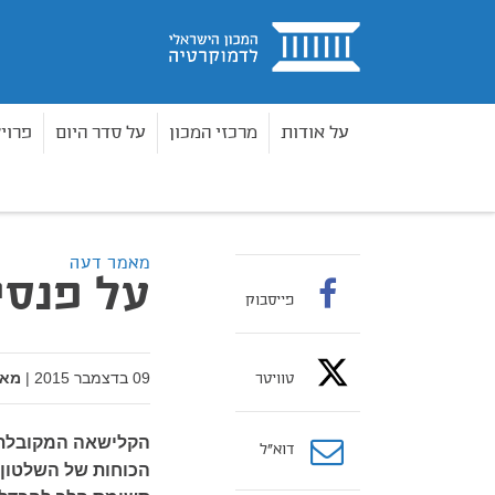
בית
על אודות
מרכזי המכון
על סדר היום
פרוי
מאמרים
על פנסיה ומשילות
בית
מאמר דעה
על פנסי
פייסבוק
09 בדצמבר 2015
|
מאת
טוויטר
הקלישאה המקובלת,
דוא”ל
הכוחות של השלטון 