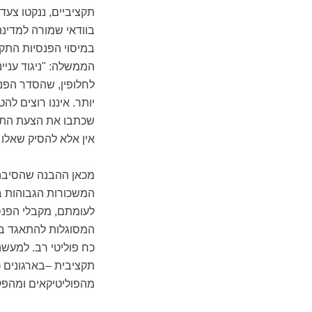
תקציביים, ננקטו צעד
בוודאי שמורה למדינ
במיסוי הפנסיות התקצ
הממשלה: "ניגוד עני
לחלופין, שהסדר הפנס
יותר. איננו רוצים להט
שכתבו את הצעת התק
אין אלא להסיק שאלו 
מכאן ההבנה שהסיבה ה
המשכורות הגבוהות ב
לעומתם, מקבלי הפנסי
המסוגלות להתאגד בית
כח פוליטי רב. למעשה
תקציבית –בארגונים כ
מהפוליטיקאים ומהפק