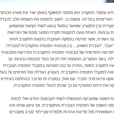
היא שספר התקציב הוא מסמך המשקף באופן ישיר את מארג הכוחות
 העדיפויות במדינה. משום כך, חשוב להפנות את תשומת הלב להבדל
קורית ובין התקציב שאושר בפועל בנוגע לשתי הצעות שמשמען
ות גבוהות. האחת נגעה להקטנת תקרת הפטור ממס של הפרשות
עה השנייה, אשר פורטה בפסקה העוקבת בהצעת התקציב תחת
עבד, "הגברת השוויון ... בין מבוטחי הפנסיה התקציבית לצוברת",
פרשה החודשית של מבוטחי הפנסיה התקציבית הנדרשת ממבוטחי
ה. בשני המקרים, ההצעות חלו רק על בעלי הכנסות גבוהות. אך
 לתקציב הסופי, נותרה על כנה הפגיעה במקבלי הפנסיה הצוברת
כוונה למקבלי הפנסיה התקציבית. בעקרון, הגדלת נטל המיסים על בעלי
 אקט פרוגרסיבי וסביר. עם זאת, במקרה זה מדובר בהחלטה בעיתיית
 את היחס המועדף גם כך שניתן לבעלי הפנסיה התקציבית.
ס השונה שמעניקה הממשלה לשתי הקבוצות יכולים אולי לנסות
י השונה של הפנסיה הצוברת והתקציבית. אך טיעון שכזה אינו
ת השוואתית מול מדינות אחרות מלמדת שבייחוד סביב משברים