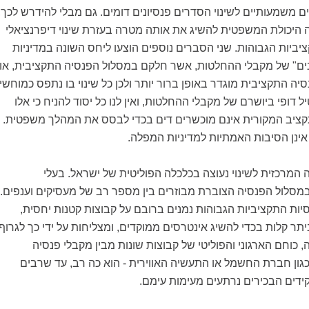
ים משמעותיים לשינוי הסדרים פנסיונים דומים. גם מבלי להידרש לכך,
ה היכולת המשפטית להשיג את אותה מטרה בעזרת שינוי דיפרנציאלי
יביות הגבוהות. שני הסברים נוספים הוצעו ליחס השונה במדיניות
ינים" של מקבלי ההחלטות, אשר חלקם במסלול הפנסיה התקציבית, או
יה התקציבית מוגדר באופן ברור יותר ולכן כל שינוי בו נתפס כמוחשי
יל דופי ביושרם של מקבלי ההחלטות, ואין לנו כל יסוד להניח כי אלו
ציב המקורית אינם מוכשרים דים בכדי לבסס את המהלך משפטית.
אינן הסיבות האמתיות למדיניות המפלה.
מרכזית לשינוי נעוצה בכלכלה הפוליטית של ישראל. בעלי
מסלול הפנסיה הצוברת מבוזרים בין מספר רב של מעסיקים וענפים.
ות התקציביות הגבוהות נמנים ברובם על קבוצות קטנות יחסית,
ר קלות בכדי להשיג אינטרסים ממוקדים, ומצליחות על ידי כך לגרוף
, כוחם הארגוני והפוליטי של קבוצות שונות מבין מקבלי פנסיה
גון חברת החשמל או התעשיה האווירית - הוא כה רב, עד שרבים
ידים הבכירים נרתעים מעימות עימם.