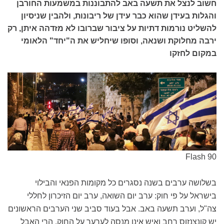
חשוב לנצל את תשעה באב להתבוננות במשמעות החורבן
והגלות בעידן שהוא כבר עידן של ריבונות, ולהבין שניסיון
להשליט נורמות דתיות על ציבור שברובו לא מזדהה איתן, רק
ירבה מחלוקת ושנאה, וסופו שיחליש את ה"יחד" הלאומי
במקום לחזקו
Flash 90
בשלושה ערבים בשנה נסגרים כל מקומות הפנאי והבילוי
בישראל על פי חוק: ערב יום השואה, ערב יום הזיכרון לחללי
צה"ל, וערב תשעה באב. אבל בעוד סביב שני הערבים הראשונים
יש קונצנזוס רחב ואיש אינו מנסה לערער על החוק, הרי האבל