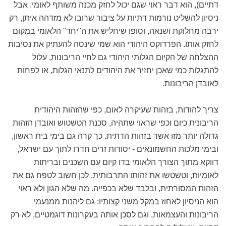
דתיים), הוא דבר ראוי שגם יכול לחזק מכנה משותף לאומי. אבל
ניסיון להשליט נורמות דתיות על ציבור שרובו לא מזדהה איתן, רק
ירבה מחלוקת ושנאה, וסופו שיחליש את ה"יחד" הלאומי במקום
לחזק אותו. הפרדוקס היהודי הוא שמי שינסה להעתיק את נסיבות
ההצלחה של הקיום הגלותי היהודי גם לחיי הריבונות, עלול
להתגלות כמי שאכן יחזיר את היהודים לתנאי הגלות, או לפחות
לאובדן הריבונות.
צריך להודות, בזהות שעיקרה לאום, כפי שהזהות היהודית
הריבונית כיום וכפי שראוי שתהיה, סכנת הטשטוש ואובדן הזהות
גדולה יותר מזו אשר בזהות הדתית. כך קרה גם בימי בית ראשון,
ובימי מלכות החשמונאים - יסודות זרים חדרו לתוך עם ישראל,
דווקא מתוך הצורך הלאומי בדו קיום עם השכנים ובריתות
לאומיות, וטשטשו את זהותו התרבותית. לכן חשוב לטפח גם את
הזהות המסורתית, ובלבד שלא בכפייה. מה שלא הגון ולא ראוי
הוא הניסיון לאחוז במקל משני קצותיו: גם ליהנות ממנעמי
הריבונות והעצמאות, וגם לסכן אותה בעקרונות דוגמטיים, לא רק