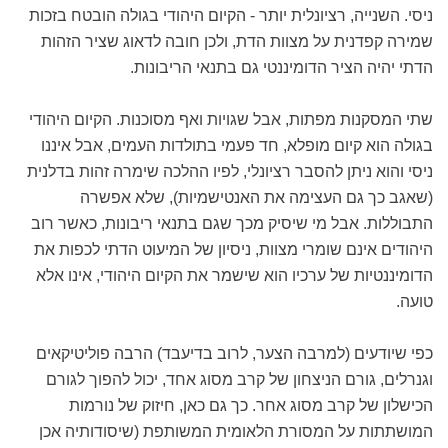
ניסי. השנייה, רציונלית יותר - הקיום היהודי בגולה הובטח בזכות
שמירה קפדנית על מצוות הדת, ולכן חובה לדאוג שציר הזהות
הדתי יהיה הציר הדומיננטי גם בתנאי הריבונות.
שתי המסקנות מפתות, אבל שגויות ואף מסוכנות. הקיום היהודי
בגולה הוא קיום מופלא, חד פעמי בתולדות העמים, אבל איננו
ניסי והוא ניתן להסבר רציונלי, לפיו ההלכה שימרה זהות בדלנית
(שאגב כך גם העצימה את האנטישמיות), שלא אפשרה
התבוללות. אבל מי שיסיק מכך שגם בתנאי ריבונות, כאשר רוב
היהודים אינם שומרי מצוות, ניסיון של המיעוט הדתי לכפות את
הדומיננטיות של ערכיו הוא שישמר את הקיום היהודי, אינו אלא
טועה.
כפי שיודעים (למרבה הצער, לרוב בדיעבד) הרבה פוליטיקאים
וגנרלים, גורם הניצחון של קרב מסוג אחד, יכול להפוך לגורם
הכישלון של קרב מסוג אחר. כך גם כאן, חיזוק של נורמות
המושתתות על המסורת הלאומית המשותפת (שיסודותיה אכן