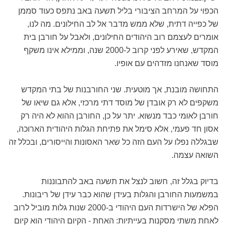
הכפוי על המרחב הציבורי בליל תשעה באב נתפס כעוד סממן
של כפייה דתית, שלא ממש מדבר אל לב החילונים. מה לנו,
אומרים לעצמם רוב היהודים החילונים, ולאבל על חורבן בית
המקדש, שאירע לפני קרוב ל-2000 שנה, וממילא אינו משקף
מוסד שאנחנו מזדהים עם אופיו.
התחושה מובנת, אך מוטעית. שני החורבנות של בתי המקדש
משקפים לא רק אובדן של מוסד דתי מרכזי, אלא גם שיאו של
חורבן לאומי כבד מנשוא. יתר על כן, החורבן ההוא לא היה רק
אסון חד פעמי, אלא סימל את פתיחת הגלות היהודית הארוכה,
שבגללה נפלו על העם הזה כל שאר האסונות והייסורים, ובכלל זה
השואה עצמה.
בדיוק בגלל זה, חשוב לנצל את תשעה באב להתבוננות
במשמעות החורבן והגלות בעידן שהוא כבר עידן של ריבונות.
הפלא של הישרדות העם היהודי ב-2000 שנות גלות מוביל לרוב
לאחת משתי מסקנות בעייתיות: האחת - הקיום היהודי הוא קיום