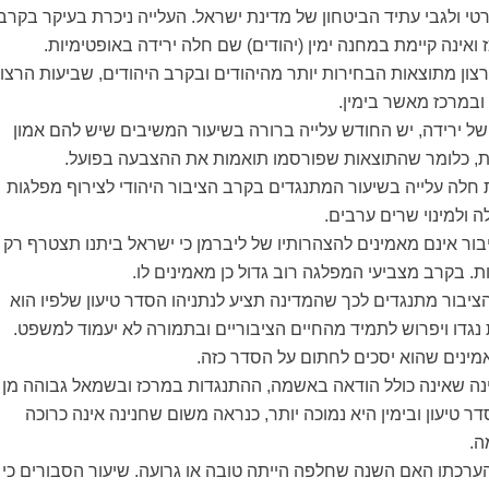
טי ולגבי עתיד הביטחון של מדינת ישראל. העלייה ניכרת בעיקר בקרב
אינה קיימת במחנה ימין (יהודים) שם חלה ירידה באופטימיות.
צון מתוצאות הבחירות יותר מהיהודים ובקרב היהודים, שביעות הרצון
במרכז מאשר בימין.
ל ירידה, יש החודש עלייה ברורה בשיעור המשיבים שיש להם אמון
, כלומר שהתוצאות שפורסמו תואמות את ההצבעה בפועל.
חלה עלייה בשיעור המתנגדים בקרב הציבור היהודי לצירוף מפלגות
 ולמינוי שרים ערבים.
בור אינם מאמינים להצהרותיו של ליברמן כי ישראל ביתנו תצטרף רק
 בקרב מצביעי המפלגה רוב גדול כן מאמינים לו.
ציבור מתנגדים לכך שהמדינה תציע לנתניהו הסדר טיעון שלפיו הוא
נגדו ויפרוש לתמיד מהחיים הציבוריים ובתמורה לא יעמוד למשפט.
מינים שהוא יסכים לחתום על הסדר כזה.
ה שאינה כולל הודאה באשמה, ההתנגדות במרכז ובשמאל גבוהה מן
 טיעון ובימין היא נמוכה יותר, כנראה משום שחנינה אינה כרוכה
ה.
הערכתו האם השנה שחלפה הייתה טובה או גרועה. שיעור הסבורים כי