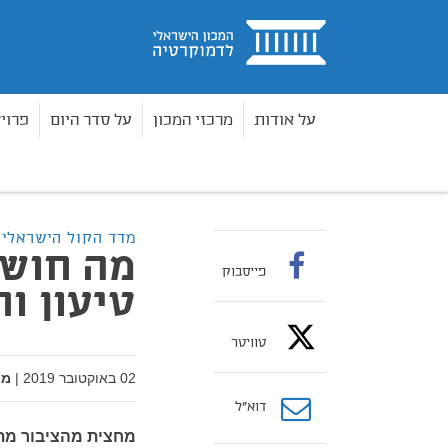
בית
על אודות
מרכזי המכון
על סדר היום
פרוי
מאמרים
מה חושב הציבור על עסקת טיעון וחנינה ל
בית
מדד הקול הישראלי
מה חושב
פייסבוק
טיעון ו
טוויטר
02 באוקטובר 2019
|
מא
דוא”ל
מחצית מהציבור מתנ