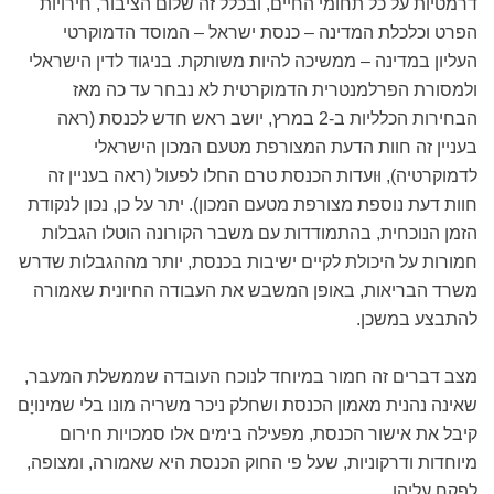
דרמטיות על כל תחומי החיים, ובכלל זה שלום הציבור, חירויות
הפרט וכלכלת המדינה – כנסת ישראל – המוסד הדמוקרטי
העליון במדינה – ממשיכה להיות משותקת. בניגוד לדין הישראלי
ולמסורת הפרלמנטרית הדמוקרטית לא נבחר עד כה מאז
הבחירות הכלליות ב-2 במרץ, יושב ראש חדש לכנסת (ראה
בעניין זה חוות הדעת המצורפת מטעם המכון הישראלי
לדמוקרטיה), וּועדות הכנסת טרם החלו לפעול (ראה בעניין זה
חוות דעת נוספת מצורפת מטעם המכון). יתר על כן, נכון לנקודת
הזמן הנוכחית, בהתמודדות עם משבר הקורונה הוטלו הגבלות
חמורות על היכולת לקיים ישיבות בכנסת, יותר מההגבלות שדרש
משרד הבריאות, באופן המשבש את העבודה החיונית שאמורה
להתבצע במשכן.
מצב דברים זה חמור במיוחד לנוכח העובדה שממשלת המעבר,
שאינה נהנית מאמון הכנסת ושחלק ניכר משריה מונו בלי שמינויָם
קיבל את אישור הכנסת, מפעילה בימים אלו סמכויות חירום
מיוחדות ודרקוניות, שעל פי החוק הכנסת היא שאמורה, ומצופה,
לפקח עליהן.