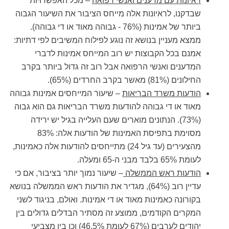
ראיונות עם מדענים ואנשי רפואה
– מכל האפשרויות
שבדקנו, לראיונות אלה מייחס הציבור את השיעור הגבוה
ביותר של אמינות (76% - גבוהה מאוד או די גבוהה).
ממצא מעניין בנושא זה נוגע לפילוח המשיבים לפי דתיות:
אמנם בכל הקבוצות יש רוב המייחס אמינות לדברי
המדענים ואנשי הרפואה אבל רוב זה גדול ביותר בקרב
החילונים (81%) מאשר בקרב החרדים (65%).
הודעות משרד הבריאות
– שיעור המייחסים אמינות גבוהה
מאוד או די גבוהה להודעות משרד הבריאות גם הוא גבוה
(73%). הנתונים מוארים שעם העלייה בגיל יש ירידה
מסוימת בתפיסת האמינות של הודעות אלה: 83%
מהצעירים (עד גיל 24) מתייחסים להודעות אלה כאמינות,
לעומת 65% בלבד מבני ה-65 ומעלה.
הודעות ראש הממשלה
– שיעור נמוך יותר בציבור, אם כי
עדיין רוב (64%), מגדיר את הודעות ראש הממשלה בנושא
בקורונה כאמינות מאוד או די אמינות. ואולם, בניגוד לשני
המקרים הקודמים, ממוצע זה מסתיר הבדלים גדולים בין
יהודים לערבים (67% לעומת 46.5%) וכן בין מצביעי