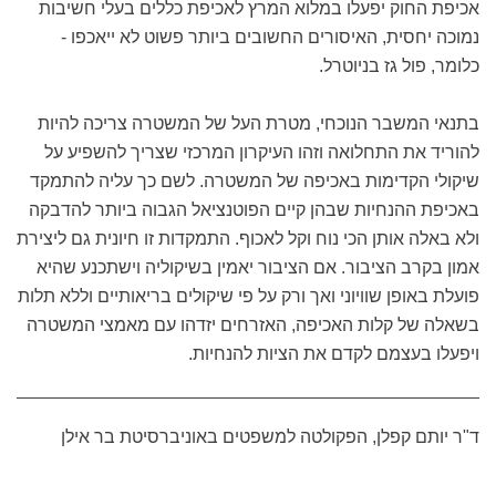
אכיפת החוק יפעלו במלוא המרץ לאכיפת כללים בעלי חשיבות
נמוכה יחסית, האיסורים החשובים ביותר פשוט לא ייאכפו -
כלומר, פול גז בניוטרל.
בתנאי המשבר הנוכחי, מטרת העל של המשטרה צריכה להיות
להוריד את התחלואה וזהו העיקרון המרכזי שצריך להשפיע על
שיקולי הקדימות באכיפה של המשטרה. לשם כך עליה להתמקד
באכיפת ההנחיות שבהן קיים הפוטנציאל הגבוה ביותר להדבקה
ולא באלה אותן הכי נוח וקל לאכוף. התמקדות זו חיונית גם ליצירת
אמון בקרב הציבור. אם הציבור יאמין בשיקוליה וישתכנע שהיא
פועלת באופן שוויוני ואך ורק על פי שיקולים בריאותיים וללא תלות
בשאלה של קלות האכיפה, האזרחים יזדהו עם מאמצי המשטרה
ויפעלו בעצמם לקדם את הציות להנחיות.
ד"ר יותם קפלן, הפקולטה למשפטים באוניברסיטת בר אילן