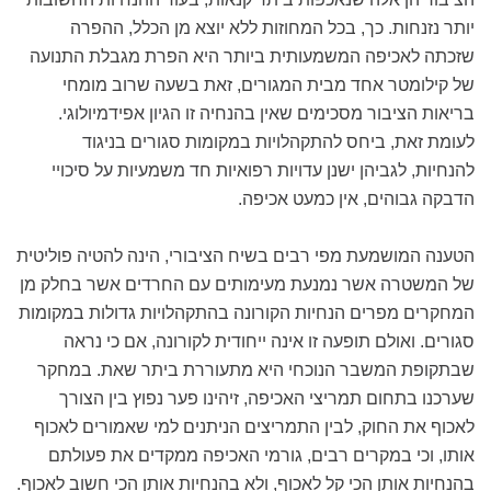
יותר נזנחות. כך, בכל המחוזות ללא יוצא מן הכלל, ההפרה
שזכתה לאכיפה המשמעותית ביותר היא הפרת מגבלת התנועה
של קילומטר אחד מבית המגורים, זאת בשעה שרוב מומחי
בריאות הציבור מסכימים שאין בהנחיה זו הגיון אפידמיולוגי.
לעומת זאת, ביחס להתקהלויות במקומות סגורים בניגוד
להנחיות, לגביהן ישנן עדויות רפואיות חד משמעיות על סיכויי
הדבקה גבוהים, אין כמעט אכיפה.
הטענה המושמעת מפי רבים בשיח הציבורי, הינה להטיה פוליטית
של המשטרה אשר נמנעת מעימותים עם החרדים אשר בחלק מן
המחקרים מפרים הנחיות הקורונה בהתקהלויות גדולות במקומות
סגורים. ואולם תופעה זו אינה ייחודית לקורונה, אם כי נראה
שבתקופת המשבר הנוכחי היא מתעוררת ביתר שאת. במחקר
שערכנו בתחום תמריצי האכיפה, זיהינו פער נפוץ בין הצורך
לאכוף את החוק, לבין התמריצים הניתנים למי שאמורים לאכוף
אותו, וכי במקרים רבים, גורמי האכיפה ממקדים את פעולתם
בהנחיות אותן הכי קל לאכוף, ולא בהנחיות אותן הכי חשוב לאכוף.