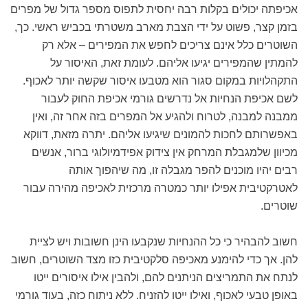
אכיפתה יכולים בקלות רבה יחסית לתפוס מספר גדול של מפרים
בזמן קצר, פשוט על ידי הצבת מארב משטרתי בכביש ראשי. כך,
השוטרים כלל אינם צריכים לחפש את המפירים – אלא רק
להמתין שהמפירים יגיעו אליהם. לעומת זאת, האיסור על
התקהלויות במקום סגור הוא מטבעו איסור שקשה יותר לאכוף.
לשם אכיפת הנחיות אל נדרשים גורמי אכיפת החוק לעבור
ממבנה למבנה, לטרוח ולהגיע אל המפרים בזה אחר זה, ואין
באפשרותם לחכות להמונים שיגיעו אליהם. יתרה מזאת, דווקא
מכיוון שלמגבלת המרחק אין צידוק אפידמיולוגי ברור, אנשים
רבים יהיו מוכנים להפר מגבלה זו, מה שיהפוך אותה
לאטרקטיבית אפילו יותר כמטרה מרכזית לאכיפה מהירה עבור
שוטרים.
חשוב להבהיר כי כל ההנחיות שנקבעו הינן חשובות ויש לציית
להן. אך כדי להימנע מאכיפה סלקטיבית כזו מצד השוטרים, חשוב
לנתח את התמריצים הניתנים להם, ולהבין אילו איסורים ייטו
באופן טבעי לאכוף, ואילו ייטו להזניח. ללא ניתוח כזה, בעוד גורמי