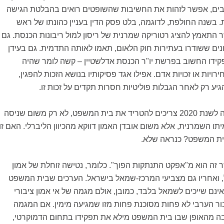
בים, אפשר לזהות את החשיבות שהשופטים רואים בהבלטת הגישה
. בשנה החולפת, לדוגמה, בלט פסק הדין בעניין כהונתו של ראש
התאמץ להציג רטוריקה שמרנית של ריסון למול ריבונות הכנסת. גם
נים ששודרו בעתירות חוק הלאום, תאמו לאותה התדמית. גם בעידן
פקידו החשוב בפרשת יו"ר הכנסת אדלשטיין – קשה לומר שהיה
רויות או זכויות אדם. אפילו אגד פסיקותיו בנושא הזכות להפגין,
יע רק לאחר הגבלות פוליטיות חסרות תקדים על זכות זו.
נתוני מדד הדמוקרטיה לשנת 2020 צריכים להטריד את בית המשפט, לא רק משום שניסה
ו השמרנית, אלא משום אובדן האמון דווקא מהכיוון הליברלי. האם זו
ית המשפט? כנראה שלא.
ה הוא מ"אפקט התנתקות הפוך". כלומר, נטישה זוחלת של אמון
 ואחריו גם מצביעי המרכז-שמאל בישראל. הערכים שבית המשפט
אינם שייכים לשמאל בלבד, כמובן, אולם מגמה של אי אמון ציבורי
ר הערבי לא פחות מסוכנת פחות מזו שמגיעה מימין. אם המגמה
 מהאופן שבו בית המשפט מילא את תפקידו בתחום הדמוקרטי,