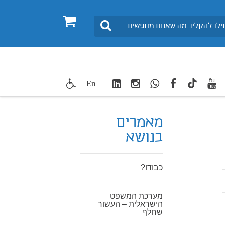
0
חיפוש
LinkedIn
Instagram
WhatsApp
facebook
youtube
twitte
En
TikTok
מאמרים
בנושא
כבודו?
מערכת המשפט
הישראלית – העשור
שחלף