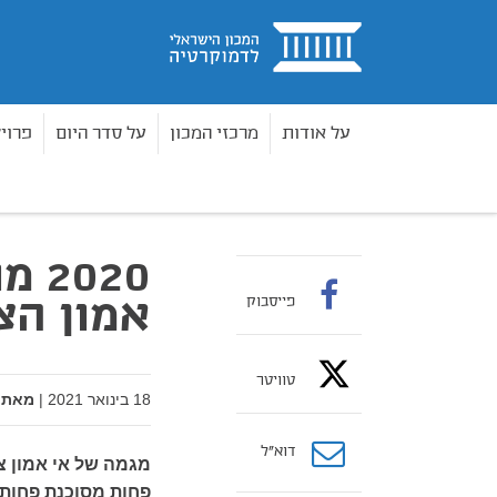
בית
על אודות
מרכזי המכון
על סדר היום
פרוי
מאמרים
2020 מול 2005: תמונת הראי של אמון הציבור בבית המשפט
בית
אמון הצ
פייסבוק
טוויטר
18 בינואר 2021
|
מאת:
דוא”ל
מגמה של אי אמון צ
פחות מסוכנת פחות 