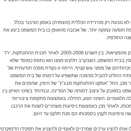
לא נובעת רק מהירידה הכללית (והצפויה) באמון הציבור בכלל
 תופעה עמוקה יותר, של אכזבה מהאופן בו בית המשפט ביצע את
נה החולפת.
החשש הזה אינו מנותק מהמציאות. בין השנים 2005-2008, לאחר תכנית ההתנתקות, ירד
מין בבית המשפט, כשבקרב חלקים ממנו הוא נתפס כמוסד שלא
כויותיהם של מפוני גוש קטיף. הייתה זו נקודת מפנה תודעתית של
ותיה החליט להוביל מהפכה שתשפיע על דמותו של בית המשפט
ר מכן, החל "אפקט ההתנתקות מבג"ץ" של הימין, שהפנים את
ט במאבק על עיצוב דמותה של המדינה, ובמיוחד בשינוי האיזון בין
ה הלאומיים. השינוי הונע, תחילה, באמצעות מתקפות ציבוריות
מכותו, ולאחר מכן באמצעות ניסיונות מוצהרים לשנות את הרכבו
שה וניסיונות לקצץ בסמכותו הם מנת חלקנו עד היום.
 אותו להציג ערכים שמרניים ולאומיים ולהצניע את תפקידו הדמוקרטי.