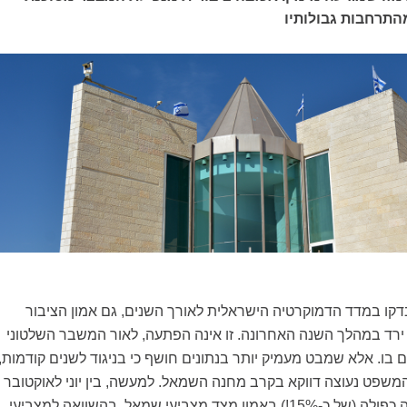
התרחבות גבולותיו
דקו במדד הדמוקרטיה הישראלית לאורך השנים, גם אמון הציבור
ירד במהלך השנה האחרונה. זו אינה הפתעה, לאור המשבר השלטוני
בו. אלא שמבט מעמיק יותר בנתונים חושף כי בניגוד לשנים קודמות,
משפט נעוצה דווקא בקרב מחנה השמאל. למעשה, בין יוני לאוקטובר
האחרון, נרשמה ירידה כפולה (של כ-15%!) באמון מצד מצביעי שמאל, בהשוואה למצביעי