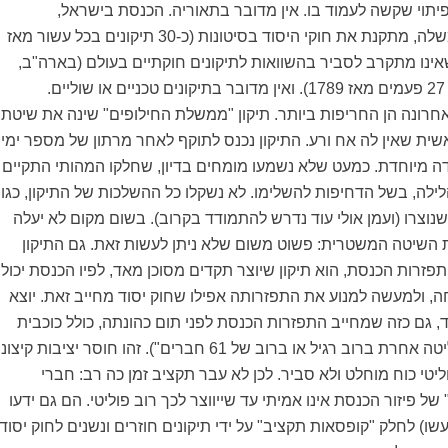
פיתוי שקשה לעמוד בו. אין מדובר בתאוריה. הכנסת בישראל,
שנשלטת על ידי הממשלה, מתקנת את חוקי היסוד בסיטונות (כ-30 תיקונים בכל עשור מאז
, מספר שאינו מתקרב לסביר בהשוואות לתיקונים חוקתיים בעולם (בארה"ב,
למשל, תוקנה החוקה 27 פעמים מאז 1789). ואין מדובר בתיקונים טכניים או שוליים.
רונה הן החריפות ביותר. תיקון "ממשלת החילופים" שינה את שיטת
ית שאין לה אח ורע. התיקון נכנס לתוקף לאחר מרתון של מספר ימי
עדה מיוחדת. כמעט שלא נשמעו מומחים בדיון, שחלקו המהותי התקיים
לה, בשל הדחיפות להשלימו. לא נשקלו כל ההשלכות של התיקון, כגון
שנוצרו (ועמן אולי עוד נדרש להתמודד בקרוב). בשום מקום לא יעלה
 השיטה המשטרית: פשוט משום שלא ניתן לעשות זאת. גם התיקון
זרות הכנסת, הוא תיקון שיוצר תקדים מסוכן מאד, לפיו הכנסת יכול
 ולמעשה למנוע את התפזרותה אפילו שחוק יסוד מחייב זאת. יוצא
וד, גם כזה שמחייב התפזרות הכנסת לפני תום כהונתה, כולל כוכבית
("אם הכנסת לא החליטה אחרת ברוב רגיל או ברוב של 61 חברים"). זהו חוסר יציבות קיצונ
יטי כוח מוחלט ולא סביר. לכן לא עבר תקציב זמן כה רב: חברי
ל פיזור הכנסת אינו אמיתי עד שייווצר לכך רוב פוליטי. הם גם ידעו
שו) לחלק "קופסאות תקציב" על ידי תיקונים חוזרים ונשנים לחוק יסוד