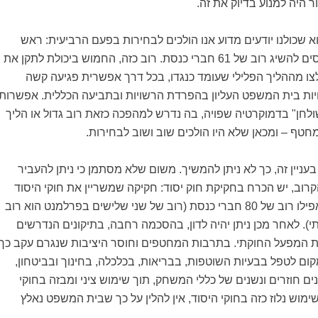
היה למנוע בדיוק את זה.
א שכולנו יודעים מדוע אנו הולכים לבחירות בפעם הרביעית: ראש
הממשלה ותומכיו מנסים להשיג רוב של 61 חברי כנסת. רוב כזה, החמוש ביכולת לתקן את
לצו מההליך הפלילי שעומד כנגדו, בכל דרך אפשרית פגיעה קשה
יות בית המשפט העליון בהפרדת הרשויות ובתביעה הכללית. אפשרות
לחן" בדמוקרטיה שפויה, בה נדרש למהפכה כזאת רוב גדול או הליך
טף – ומכאן שלא היו הולכים שוב ושוב לבחירות.
בעניין זה, כך לא ניתן להמשיך. משום שלא מסתמן כי ניתן להעביר
וב, יש הכרח בחקיקת חוק יסוד: חקיקה שמשריין את חוקי היסוד
הקיימים ברוב גדול, אפילו רוב של 80 חברי כנסת (רוב של שני שלישים בפרלמנט הוא רוב
תי). לאחר מכן ניתן יהיה לדון, בהסכמה רחבה, בתיקונים הנדרשים
ת המפעל החוקתי. בתרבות המחטפים וחוסר היציבות שנגרם עקב כך
ום לטפל בבעיות השוטפות, בבריאות, בכלכלה, בחינוך ובביטחון,
ם חוזרים ונשנים של כללי המשחק, תוך שימוש ציני ומבזה בחוקי
מוש נלוז כזה בחוקי היסוד, אין להלין על כך שבית המשפט נאלץ