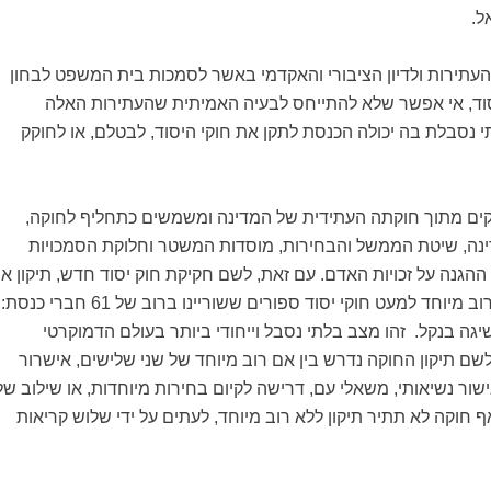
ל.
העתירות ולדיון הציבורי והאקדמי באשר לסמכות בית המשפט לבחון
סוד, אי אפשר שלא להתייחס לבעיה האמיתית שהעתירות האלה
 נסבלת בה יכולה הכנסת לתקן את חוקי היסוד, לבטלם, או לחוקק
קים מתוך חוקתה העתידית של המדינה ומשמשים כתחליף לחוקה,
ינה, שיטת הממשל והבחירות, מוסדות המשטר וחלוקת הסמכויות
 ההגנה על זכויות האדם. עם זאת, לשם חקיקת חוק יסוד חדש, תיקון או
ביטול שלו, לא נדרש רוב מיוחד למעט חוקי יסוד ספורים ששוריינו ברוב של 61 חברי כנסת:
יגה בנקל. זהו מצב בלתי נסבל וייחודי ביותר בעולם הדמוקרטי
לשם תיקון החוקה נדרש בין אם רוב מיוחד של שני שלישים, אישרור
שור נשיאותי, משאלי עם, דרישה לקיום בחירות מיוחדות, או שילוב של
 חוקה לא תתיר תיקון ללא רוב מיוחד, לעתים על ידי שלוש קריאות