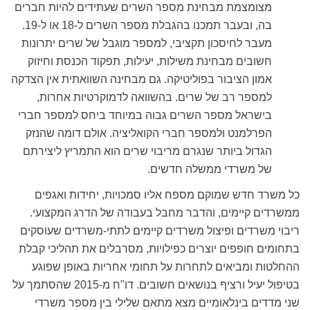
מצומצמת מבחינת מספר השרים שעתידים להיות חברים
בה, ובעבר תמכנו בהגבלת מספר השרים ל-18 או ל-19.
מעבר לחיסכון תקציבי, למספר מוגבל של שרים יתרונות
חשובים מבחינת משילות, יעילות, תפקוד הכנסת וחיזוק
אמון הציבור בפוליטיקה. גם מבחינה השוואתית אין הצדקה
למספר רב של שרים. בהשוואה לדמוקרטיות אחרות,
בישראל מספר השרים גבוה במיוחד ביחס למספר חברי
הפרלמנט ולמספר חברי הקואליציה. אולם דומה שהנזק
הגדול ביותר שנגרם מריבוי שרים הוא התמריץ ליצירתם
של משרדי ממשלה חדשים.
כל משרד חדש שמוקם מספח אליו סמכויות, יחידות ואגפים
ממשרדים קיימים, והדבר מחבל בעבודה של הדרג המקצועי.
ריבוי משרדים ופיצול משרדים קיימים לתתי-משרדים שעוסקים
בתחומים חופפים יוצרים כפילויות, מסרבלים את תהליכי קבלת
ההחלטות ומביאים לתחרות על תחומי אחריות באופן שפוגע
בטיפול יעיל ורציף בנושאים חשובים. דו"ח מ-2015 שהסתמך על
שני מדדים בינלאומיים מצא מתאם שלילי בין מספר משרדי