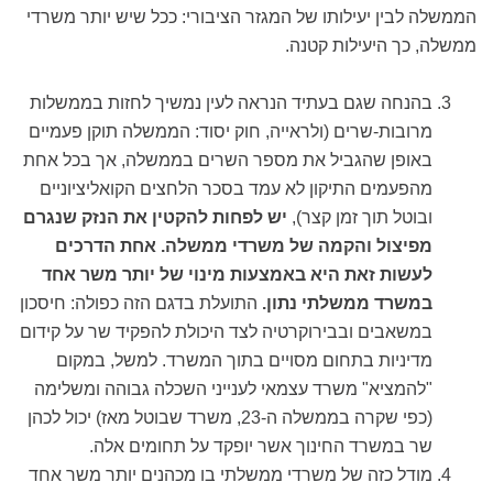
הממשלה לבין יעילותו של המגזר הציבורי: ככל שיש יותר משרדי
ממשלה, כך היעילות קטנה.
בהנחה שגם בעתיד הנראה לעין נמשיך לחזות בממשלות
מרובות-שרים (ולראייה, חוק יסוד: הממשלה תוקן פעמיים
באופן שהגביל את מספר השרים בממשלה, אך בכל אחת
מהפעמים התיקון לא עמד בסכר הלחצים הקואליציוניים
ובוטל תוך זמן קצר),
יש לפחות להקטין את הנזק שנגרם
מפיצול והקמה של משרדי ממשלה. אחת הדרכים
לעשות זאת היא באמצעות מינוי של יותר משר אחד
במשרד ממשלתי נתון.
התועלת בדגם הזה כפולה: חיסכון
במשאבים ובבירוקרטיה לצד היכולת להפקיד שר על קידום
מדיניות בתחום מסויים בתוך המשרד. למשל, במקום
"להמציא" משרד עצמאי לענייני השכלה גבוהה ומשלימה
(כפי שקרה בממשלה ה-23, משרד שבוטל מאז) יכול לכהן
שר במשרד החינוך אשר יופקד על תחומים אלה.
מודל כזה של משרדי ממשלתי בו מכהנים יותר משר אחד