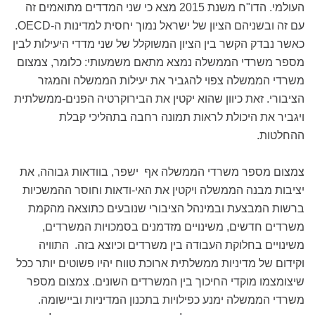
העולמי. הדו"ח משנת 2015 מצא כי שני המדדים מתואמים זה
עם זה ובשניהם הציון של ישראל נמוך יחסית למדינות ה-OECD.
כאשר נבדק הקשר בין הציון המשוקלל של שני מדדי היעילות לבין
מספר משרדי הממשלה נמצא מתאם משמעותי: כלומר, צמצום
משרדי הממשלה צפוי להגביר את יעילות הממשלה והמגזר
הציבורי. זאת כיוון שהוא יקטין את הבירוקרטיה הפנים-ממשלתית
ויגביר את היכולת לראות תמונה רחבה בתהליכי קבלת
ההחלטות.
צמצום מספר משרדי הממשלה אף ישפר, בוודאות גבוהה, את
יציבות מבנה הממשלה ויקטין את האי-ודאות וחוסר ההמשכיות
ברשות המבצעת ובמינהל הציבורי שנובעים כתוצאה מהקמת
משרדים חדשים, משינויים מזדמנים בסמכויות המשרדים,
משינויים בחלוקת העבודה בין משרדים וכיוצא בזה. התוויה
וקידום של מדיניות ממשלתית ארוכת טווח יהיו פשוטים יותר ככל
שיצומצמו מוקדי החיכוך בין המשרדים השונים. צמצום מספר
משרדי הממשלה ימנע כפילויות בתכנון המדיניות וביישומה.