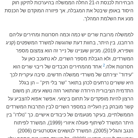
הבחירות לכנסת ה-21 החלה הממשלה בהיערכות לתיקון חוק
היסוד באופן שיבטל את המגבלה, אך פיזורה המוקדם של הכנסת
מנע את השלמת המהלך.
לממשלה מרובת שרים יש כמה וכמה חסרונות ומחירים עליהם
הרחבנו, בין היתר, בחוות דעת שהוגשה למשרד המשפטים (קניג
ושפירא, 2019). מכיוון שעניינו של נייר זה הוא צמצום מספר
המשרדים, ולא הגבלת מספר השרים, לא נתעכב כאן על
2
חסרונות אלה.
אחד מהמחירים הכבדים של ריבוי שרים הוא
"עידוד" יצירתם של משרדי ממשלה חדשים. סיבה עיקרית לכך
היא ששרים נרתעים לכהן בתואר "שר בלי תיק" – הן בגלל
התדמית הציבורית הירודה שהתואר הזה נושא עימו, הן משום
הרצון להיות מופקדים על תחום ביצועי. אפשר אפוא להצביע על
קשר מובהק בין העלייה במספר השרים לבין הִתְרבות המשרדים
הממשלתיים, בעיקר מטעמים של כיבודים אישיים. כך "נולדו" בין
היתר המשרד לשיתוף פעולה איזורי (1999), המשרד לפיתוח
הנגב והגליל (2005), המשרד לנושאים אסטרטגיים (2006)