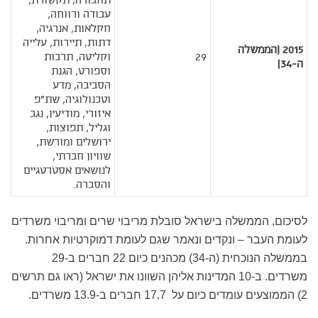
תחבורה, תקשורת,
עבודה ורווחה,
חקלאות, אנרגיה,
דתות, תיירות, עלייה
2015 (הממשלה
29
וקליטה, תרבות
ה-34)
וספורט, הגנת
הסביבה, מדע
וטכנולוגיה, שת"פ
איזורי, מודיעין, נגב
וגליל, תפוצות,
ירושלים ומורשת,
שוויון חברתי,
לנושאים אסטרטגיים
והסברה.
לסיכום, הממשלה בישראל סובלת מריבוי שרים ומריבוי משרדים
לעומת העבר – ונקדים ונאמר שגם לעומת דמוקרטיות אחרות.
בממשלה הנוכחית (ה-34) מכהנים כיום 22 חברים ב-29
משרדים. ב-10 המדינות אליהן השוונו את ישראל (ראו גם תרשים
2) הממוצעים עומדים כיום על 17.7 חברים ב-13.9 משרדים.