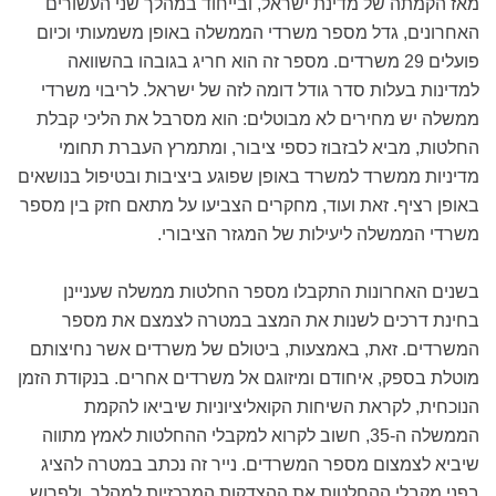
מאז הקמתה של מדינת ישראל, ובייחוד במהלך שני העשורים
האחרונים, גדל מספר משרדי הממשלה באופן משמעותי וכיום
פועלים 29 משרדים. מספר זה הוא חריג בגובהו בהשוואה
למדינות בעלות סדר גודל דומה לזה של ישראל. לריבוי משרדי
ממשלה יש מחירים לא מבוטלים: הוא מסרבל את הליכי קבלת
החלטות, מביא לבזבוז כספי ציבור, ומתמרץ העברת תחומי
מדיניות ממשרד למשרד באופן שפוגע ביציבות ובטיפול בנושאים
באופן רציף. זאת ועוד, מחקרים הצביעו על מתאם חזק בין מספר
משרדי הממשלה ליעילות של המגזר הציבורי.
בשנים האחרונות התקבלו מספר החלטות ממשלה שעניינן
בחינת דרכים לשנות את המצב במטרה לצמצם את מספר
המשרדים. זאת, באמצעות, ביטולם של משרדים אשר נחיצותם
מוטלת בספק, איחודם ומיזוגם אל משרדים אחרים. בנקודת הזמן
הנוכחית, לקראת השיחות הקואליציוניות שיביאו להקמת
הממשלה ה-35, חשוב לקרוא למקבלי ההחלטות לאמץ מתווה
שיביא לצמצום מספר המשרדים. נייר זה נכתב במטרה להציג
בפני מקבלי ההחלטות את ההצדקות המרכזיות למהלך, ולפרוש