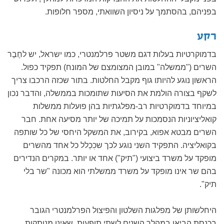
בפניהם, בהסתמך על ניסיון השוואתי, מספר חלופות.
רקע
בדמוקרטיות בעלות דגם משטר פרלמנטרי, כמו ישראל, יש לחֶבֶר
השרים ("ממשלה" במובן המצומצם של המונח) תפקיד כפול.
הראשון נוגע להיותו גוף מקבל החלטות. בתור שכזה הרכבו צריך
לשקף בצורה הולמת את הסיעות שתומכות בממשלה, והדבר נכון
במיוחד בדמוקרטיות רב-מפלגתיות בהן פועלות ממשלות
קואליציוניות הנסמכות על תמיכה של יותר מסיעה אחת. חבר
השרים מבטא אפוא, בקירוב, את המשקל היחסי של כל שותפה
בקואליציה. התפקיד השני נוגע לכך שכׅכְלל כל אחד מהשרים
מופקד על משרד ביצועי ("תיק") אחד או יותר. במקרים הנדירים
בהם שר אינו מופקד על משרד ממשלתי הוא מכונה "שר בלי
תיק".
היחלשותן של מפלגות השלטון והפיצול הפרלמנטרי הגובר
בכנסת הביאו במהלך השנים לשתי תופעות, שאינן מנותקות