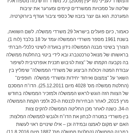
והמשרד לענייני מודיעין (2009). כל משרד חדש כזה מספח אליו
שליטה על סמכויות ממשרדים קיימים ומערער את יציבות
המערכת. הוא גם יוצר בזבוז של כספי ציבור ועודף ביורוקרטיה.
כאמור, כיום פועלים בישראל 29 משרדי ממשלה. לשם השוואה,
בשנת 1961 מספר משרדי הממשלה עמד על 18 בלבד (לוח 1).
הצורך בשינוי מבנה הממשלה נידון בוועדה לשינוי כלכלי-חברתי
בראשותו של מנואל טרכטנברג ובא לידי ביטוי בהחלטת ממשלה
בה נקבעה הקמתו של "צוות לגיבוש תכנית אופרטיבית לשיפור
עבודת המטה ויכולות הביצוע של משרדי הממשלה" שימליץ בין
השאר על "צמצום ואיחוד יחידות ומשרדי ממשלה חופפים"
(החלטת ממשלה מס' 4028 מיום 25.12.2011). הדו"ח המסכם
של הצוות הזה הוגש לראש הממשלה ולמזכיר הממשלה בחודש
מרץ 2015, לאחר הבחירות לכנסת ה-20 ולפני הקמת הממשלה
ה-34. כשנה לאחר מכן החליטה הממשלה להקים צוות
בין-משרדי במטרה לבחון את הדו"ח ולגבש לממשלה המלצות:
האם יש מקום לאמצו ובמידה וכן – אילו שינויים ראוי לעשות
במבנה הממשלה (החלטת ממשלה מס' 1887 מיום 11.8.2016).