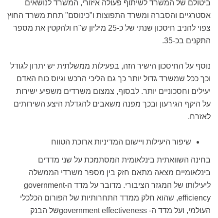
ביטולם של המשרד לשיתוף פעולה איזורי, המשרד לנושאים
אסטרגיים והסברה ומשרד התפוצות ו"כינוסם" תחת משרד החוץ
צפוי להניב חיסכון שנתי של כ-25 מיליון ש"ח ולהקטין את מספר
התקנים בכ-35.
נוסף על החיסכון הישיר הזה, בפעילות ממשלתית יש יתרון לגודל
וכך ככל שמשרד גדול יותר כך גם הליכי הרכש וגיוס כוח האדם
יעילים וחסכוניים יותר. לבסוף, צמצום משרדים משפיע ישירות
על היקף הגירעון ובכך מפנה משאבים להגדלת היצע השירותים
לאזרח.
שיפור היעילות ויישום המדיניות ארוכת הטווח
בחינה השוואתית בינלאומית המסתמכת על שני מדדים
בינלאומיים מצאה מתאם חזק בין מספר משרדי הממשלה
ליעילותו של המגזר הציבורי. מדובר על מדד ה-government
efficiency, שהוא חלק ממדד התחרותיות של הפורום הכלכלי
העולמי, ועל מדד ה- government effectivenessשל הבנק