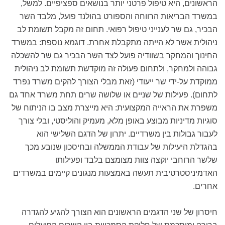
הראשונים, היא טיפול פרטני יותר בנושאים ספציפיים. למשל,
במשרד הבריאות הרווחה והספורט בהולנד פועל, מלבד השר
הבכיר, גם שר לענייני טיפול רפואי. תחום זה מקבל תשומת לב
ניהולית אשר לא הייתה מתקבלת אחרת. דוגמא נוספת: במשרד
החינוך והמחקר בשוודיה פועל לצד השר הבכיר גם שר להשכלה
גבוהה ולמחקר, ולתחום פעולה זה מוקדשת תשומת לב ניהולית
ממוקדת על-ידי שר ייעודי (זאת מבלי הצורך להקים משרד נפרד
לתחום). פעילות של שניים או שלושה שרים תחת משרד אחד גם
משפרת את הראייה המקצועית: היא מייצרת מצב בו הניתוח של
סוגיות מדיניות מבוצע באופן מלא, מעמיק והוליסטי, ובלי צורך
לעבור גבולות בין משרדיים. יתרון של הדגם השלישי הוא
בהגדלת היעילות של עבודת הממשלה ובחיסכון שנובע מכך
שלשר הרוחבי יוקצה צוות מצומצם בלבד ופעילותו
האדמיניסטרטיבית תעשה באמצעות מנגונים קיימים במשרדים
אחרים.
חיסרון של שני הדגמים הראשונים הוא הצורך להגיע להגדרה