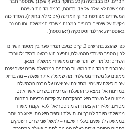
חברים. גם בבבלגיה נקבע בחוקה בסעיף 99(1) שמספר חברי
הממשלה לא יעלה על 15. בדומה, בכמה מדינות רשימת
המשרדים מפורטת בחוקי המדינה (אם כי לא בחוקה). הסדר כזה
מקשה על שינויים תכופים במבנה משרדי הממשלה. זהו המצב
באוסטריה, אירלנד וסלובקיה (ראו נספח).
כפי שהוצג בתרשים 2, קיים כמעט תמיד פער בין מספר השרים
לבין מספר משרדי הממשלה, והפער הוא כמעט תמיד "לטובת"
השרים: כלומר, יש יותר שרים ממשרדי ממשלה. מכאן,
שבמרבית המדינות המושוות מכהנים בממשלה שרים אשר אינם
ממונים על משרד ממשלתי, מה שמעלה את השאלה – מה בדיוק
שרים כאלה עושים? מסקירה שביצענו על מבנה הממשלה
במדינות אלו נמצא כי התועלת המרכזית בשרים אשר אינם
ממונים על משרד היא בהפקדתם על קידום מדיניות בתחום
מסויים, על-ידי הקצאת דרג מיניסטריאלי ללא הקמת משרד
ממשלתי מיוחד לצורך זה. תועלת נוספת היא מתן ייצוג רב יותר
בממשלה לנושאים בעלי חשיבות – למשל שני שרים העוסקים
בתחום החינוך. שרים כאלה ממונים לתחום פעולה במסגרת