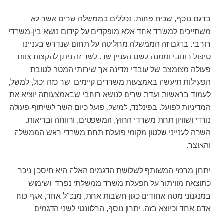
בדגם נוסף, שכיח פחות, נכללים בממשלה שרים אשר לא
משתייכים למשרד אחד אלא מופקדים על קידום נושא בין-משרדי
רוחבי. בדגם זה הממשלה מחליטה על תחום שנדרש בעניינו
טיפול רוחבי וממנה לשם העניין שר. לשר זה ניתן להקצות צוות
פעולה מצומצם של עובדי מדינה אך שירותי המטה לטובת
הפעילות תיעשה באמצעות משרדים קיימים. שר כזה יכול, למשל,
לעמוד בראשות ועדת שרים לנושא רוחבי שבאמצעותה יוציא את
המדיניות לפועל. בפינלנד, למשל, פועל כיום השר לשיתוף-פעולה
נורדי ושוויון תחת משרדי החוץ, המשפטים, ורווחה ובריאות.
השרה לענייני שלטון מקומי פועלת תחת משרדי ראש הממשלה
והאוצר.
יתרון מרכזי המשותף לשלושת הדגמים האלה היא חיסכון ניכר
כתוצאה מוויתור על הפעלת משרד ממשלתי נפרד, ושימוש
במנגנוני מטה אחודים כגון חשבות אחת, מנכ"ל אחד, אגף כוח
אדם אחד וכיוצא בזה. יתרון נוסף, הרלוונטי לשני הדגמים