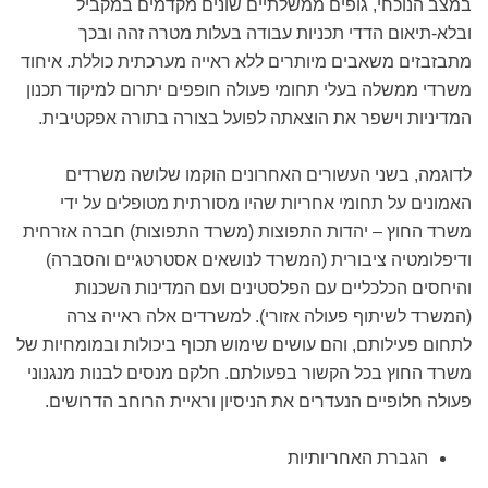
במצב הנוכחי, גופים ממשלתיים שונים מקדמים במקביל
ובלא-תיאום הדדי תכניות עבודה בעלות מטרה זהה ובכך
מתבזבזים משאבים מיותרים ללא ראייה מערכתית כוללת. איחוד
משרדי ממשלה בעלי תחומי פעולה חופפים יתרום למיקוד תכנון
המדיניות וישפר את הוצאתה לפועל בצורה בתורה אפקטיבית.
לדוגמה, בשני העשורים האחרונים הוקמו שלושה משרדים
האמונים על תחומי אחריות שהיו מסורתית מטופלים על ידי
משרד החוץ – יהדות התפוצות (משרד התפוצות) חברה אזרחית
ודיפלומטיה ציבורית (המשרד לנושאים אסטרטגיים והסברה)
והיחסים הכלכליים עם הפלסטינים ועם המדינות השכנות
(המשרד לשיתוף פעולה אזורי). למשרדים אלה ראייה צרה
לתחום פעילותם, והם עושים שימוש תכוף ביכולות ובמומחיות של
משרד החוץ בכל הקשור בפעולתם. חלקם מנסים לבנות מנגנוני
פעולה חלופיים הנעדרים את הניסיון וראיית הרוחב הדרושים.
הגברת האחריותיות