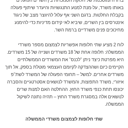
ברורה ומוסכמת של חלוקת הסמכויות בין השרים הפועלים
באותו משרד, על-מנת למנוע התנגשויות והיעדר שיתוף פעולה
בקבלת החלטות. בדגם השני אף עלול להיווצר מצב של ניגוד
אינטרסים בין השרים, שיביא לאי קידום מדיניות כדי להימנע
מחיכוכים פנים משרדיים ברמת השר.
לוח 2 מציע שתי חלופות אפשריות לצמצום מספר משרדי
הממשלה: חלופה אחת של 18 משרדים ושנייה של 15 משרדים.
היא מפרטת כיצד ניתן "לכנס" את המשרדים הממשלתיים
הקיימים כיום ושההצדקה לקיומם העצמאי מוטלת בספק, אל תוך
משרדים אחרים. למשל – תחומי הפעולה של המשרד לשת"פ
איזורי, משרד התפוצות, והמשרד לנושאים אסטרטגיים והסברה
יכונסו תחת כנפי משרד החוץ. ההחלטה האם למנות שרים
לנושאים אלה במסגרת משרד החוץ – תהיה נתונה לשיקול
הממשלה.
שתי חלופות לצמצום משרדי הממשלה