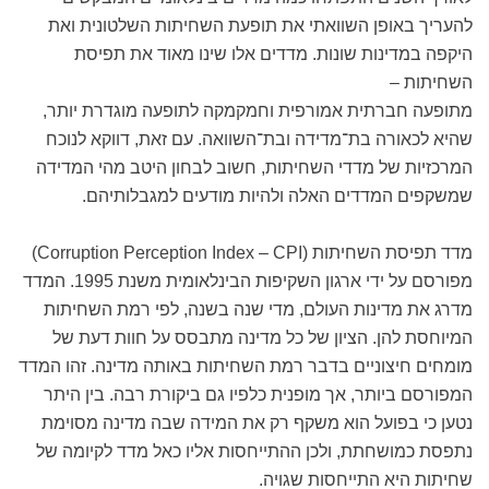
להעריך באופן השוואתי את תופעת השחיתות השלטונית ואת
היקפה במדינות שונות. מדדים אלו שינו מאוד את תפיסת
השחיתות –
מתופעה חברתית אמורפית וחמקמקה לתופעה מוגדרת יותר,
שהיא לכאורה בת־מדידה ובת־השוואה. עם זאת, דווקא לנוכח
המרכזיות של מדדי השחיתות, חשוב לבחון היטב מהי המדידה
שמשקפים המדדים האלה ולהיות מודעים למגבלותיהם.
מדד תפיסת השחיתות (Corruption Perception Index – CPI)
מפורסם על ידי ארגון השקיפות הבינלאומית משנת 1995. המדד
מדרג את מדינות העולם, מדי שנה בשנה, לפי רמת השחיתות
המיוחסת להן. הציון של כל מדינה מתבסס על חוות דעת של
מומחים חיצוניים בדבר רמת השחיתות באותה מדינה. זהו המדד
המפורסם ביותר, אך מופנית כלפיו גם ביקורת רבה. בין היתר
נטען כי בפועל הוא משקף רק את המידה שבה מדינה מסוימת
נתפסת כמושחתת, ולכן ההתייחסות אליו כאל מדד לקיומה של
שחיתות היא התייחסות שגויה.