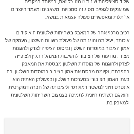
של דיסציפלינות שונות זו מזו. כל זאת, במיוחד במקרים
שמוענקים לגופים מסוג זה סמכויות, משאבים ומעמד היוצרים
אי־תלות ומאפשרים פעולה עצמאית בנושא.
רכיב מרכזי אחר של המאבק בשחיתות שלטונית הוא קידום
איכותה, יעילותה והוגנותה של פעולת רשויות השלטון, העמקה של
אמון הציבור במוסדות השלטון וביסוס הציפיה לצדק ולהוגנות
מצידן. מודעות של הציבור לחשיבות המינהל התקין ולציפייה
לצדק ולהוגנות של מוסדות השלטון מבססת את המאבק
בהפרתם, וקיומם מבסס את אמון הציבור במוסדות השלטון. בה
בעת, האמון הציבורי במערכות השלטון ובפעולתן האתית הוא
אינטרס חיוני למשטר דמוקרטי וליציבותה של חברה דמוקרטית,
והוא גם תשתית חיונית לתמיכה בצמצום השחיתות השלטונית
ולמאבק בה.