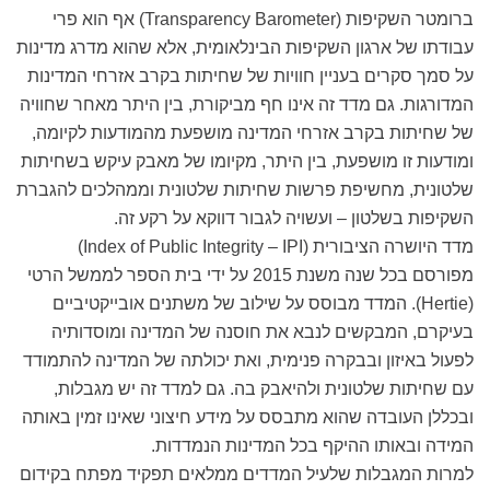
ברומטר השקיפות (Transparency Barometer) אף הוא פרי
עבודתו של ארגון השקיפות הבינלאומית, אלא שהוא מדרג מדינות
על סמך סקרים בעניין חוויות של שחיתות בקרב אזרחי המדינות
המדורגות. גם מדד זה אינו חף מביקורת, בין היתר מאחר שחוויה
של שחיתות בקרב אזרחי המדינה מושפעת מהמודעות לקיומה,
ומודעות זו מושפעת, בין היתר, מקיומו של מאבק עיקש בשחיתות
שלטונית, מחשיפת פרשות שחיתות שלטונית וממהלכים להגברת
השקיפות בשלטון – ועשויה לגבור דווקא על רקע זה.
מדד היושרה הציבורית (Index of Public Integrity – IPI)
מפורסם בכל שנה משנת 2015 על ידי בית הספר לממשל הרטי
(Hertie). המדד מבוסס על שילוב של משתנים אובייקטיביים
בעיקרם, המבקשים לנבא את חוסנה של המדינה ומוסדותיה
לפעול באיזון ובבקרה פנימית, ואת יכולתה של המדינה להתמודד
עם שחיתות שלטונית ולהיאבק בה. גם למדד זה יש מגבלות,
ובכללן העובדה שהוא מתבסס על מידע חיצוני שאינו זמין באותה
המידה ובאותו ההיקף בכל המדינות הנמדדות.
למרות המגבלות שלעיל המדדים ממלאים תפקיד מפתח בקידום