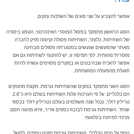
אפשר להצביע על שני סוגים של השלכות ונזקים.
הסוג הראשון מתמקד בפסול המוסרי האינהרנטי, הטמון ביסודה
של השחיתות. כלומר, השחיתות פסולה וקיומה מזיק לחברה
מאחר שהמעשים שנעשים במסגרתה פסולים מבחינה
מוסרית־מהותית. לפי תפיסה זו, יש להתנגד לשחיתות גם אם
אפשר להוכיח שבהיבטים או במקרים מסוימים עשויה להיות
תועלת מהפעולה המושחתת.
הסוג השני מתמקד בנזקים שהשחיתות גורמת. מקצת מהנזקים
הם כלכליים. על פי הערכות עלות השחיתות בעולם היא כ־2.6
טריליון דולר, ובכל שנה משולמים בעולם כטריליון דולר בכספי
שוחד. השחיתות גורמת לבזבוז כספים אדיר, והיא מהווה חסם
מרכזי לפיתוח בינלאומי.
נוסף על הנזק הכלכלי, השחיתות גורמת נזקים נוספים, למשל,