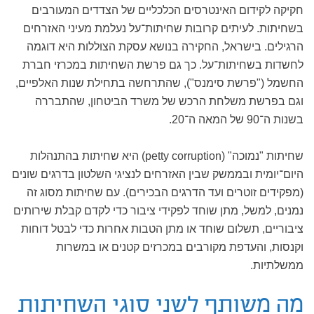
חקיקה לקידום האינטרסים הכלכליים של הצדדים המעורבים
בשחיתות. לעיתים קרובות שחיתות־על נעלמת מעיני האזרחים
הרגילים. בישראל, החקירה בנושא עסקת הצוללות היא דוגמה
לחשדות בשחיתות־על. כך גם פרשת השחיתות במכרזי חברת
החשמל ("פרשת סימנס"), שהתרחשה בתחילת שנות האלפיים,
וגם בפרשת משלחת הרכש של משרד הביטחון, שהתבררה
בשנות ה־90 של המאה ה־20.
שחיתות "נמוכה" (petty corruption) היא שחיתות בהתנהלות
היום־יומית ובממשק שבין האזרחים לנציגי השלטון בדרגים שונים
(מפקידים זוטרים ועד הדרגים הבכירים). עם שחיתות מסוג זה
נמנים, למשל, מתן שוחד לפקידי ציבור כדי לקדם קבלת שירותים
ציבוריים, תשלום שוחד או מתן הטבות אחרות כדי לבטל דוחות
וקנסות, והעדפת מקורבים במכרזים קטנים או במשרות
ממשלתיות.
מה משותף לשני סוגי השחיתות