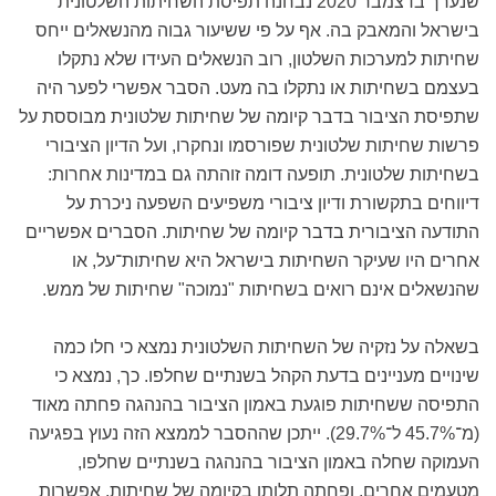
שנערך בדצמבר 2020 נבחנה תפיסת השחיתות השלטונית
בישראל והמאבק בה. אף על פי ששיעור גבוה מהנשאלים ייחס
שחיתות למערכות השלטון, רוב הנשאלים העידו שלא נתקלו
בעצמם בשחיתות או נתקלו בה מעט. הסבר אפשרי לפער היה
שתפיסת הציבור בדבר קיומה של שחיתות שלטונית מבוססת על
פרשות שחיתות שלטונית שפורסמו ונחקרו, ועל הדיון הציבורי
בשחיתות שלטונית. תופעה דומה זוהתה גם במדינות אחרות:
דיווחים בתקשורת ודיון ציבורי משפיעים השפעה ניכרת על
התודעה הציבורית בדבר קיומה של שחיתות. הסברים אפשריים
אחרים היו שעיקר השחיתות בישראל היא שחיתות־על, או
שהנשאלים אינם רואים בשחיתות "נמוכה" שחיתות של ממש.
בשאלה על נזקיה של השחיתות השלטונית נמצא כי חלו כמה
שינויים מעניינים בדעת הקהל בשנתיים שחלפו. כך, נמצא כי
התפיסה ששחיתות פוגעת באמון הציבור בהנהגה פחתה מאוד
(מ־45.7% ל־29.7%). ייתכן שההסבר לממצא הזה נעוץ בפגיעה
העמוקה שחלה באמון הציבור בהנהגה בשנתיים שחלפו,
מטעמים אחרים, ופחתה תלותו בקיומה של שחיתות. אפשרות