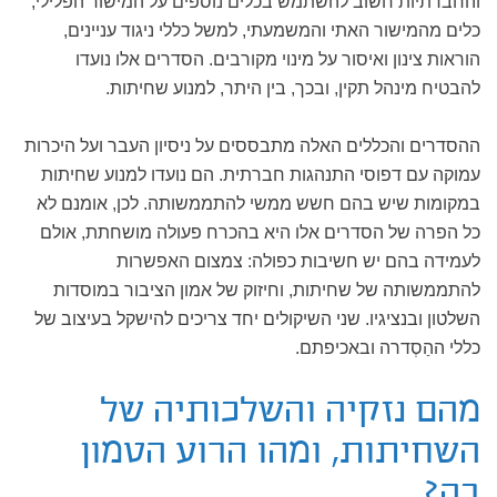
והחברתיות חשוב להשתמש בכלים נוספים על המישור הפלילי,
כלים מהמישור האתי והמשמעתי, למשל כללי ניגוד עניינים,
הוראות צינון ואיסור על מינוי מקורבים. הסדרים אלו נועדו
להבטיח מינהל תקין, ובכך, בין היתר, למנוע שחיתות.
ההסדרים והכללים האלה מתבססים על ניסיון העבר ועל היכרות
עמוקה עם דפוסי התנהגות חברתית. הם נועדו למנוע שחיתות
במקומות שיש בהם חשש ממשי להתממשותה. לכן, אומנם לא
כל הפרה של הסדרים אלו היא בהכרח פעולה מושחתת, אולם
לעמידה בהם יש חשיבות כפולה: צמצום האפשרות
להתממשותה של שחיתות, וחיזוק של אמון הציבור במוסדות
השלטון ובנציגיו. שני השיקולים יחד צריכים להישקל בעיצוב של
כללי ההַסְדרה ובאכיפתם.
מהם נזקיה והשלכותיה של
השחיתות, ומהו הרוע הטמון
בה?