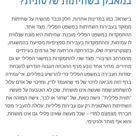
במאבק בשחיתות שלטונית?
בישראל, כמו במדינות אחרות, חלק נכבד מהשיח על שחיתות
ממוקד בעבירות השחיתות במשפט הפלילי. מצד אחד,
ההתמקדות במשפט הפלילי מובנת: שחיתות היא מונח שנלווית
לו עמימות, וההתמקדות בעבירות ספציפיות מסייעת בהמשגתו,
בקונקרטיזציה שלו, ובהרחקה והרתעה של גורמים בעייתיים
מהמרחב הציבורי. מצד שני, להתמקדות במישור הפלילי יש גם
מחירים. מחיר אחד נובע מרף ההוכחה הגבוה הנדרש להוכחת
יסודות העבירה במשפט הפלילי כדי להרשיע בפלילים. אי־עמידה
ברף הזה מביאה לזיכוי של מי שהועמד לדין, ומזיכוי של אדם עלול
להשתמע שמה שעשה אינו מושחת, שכן לא הוטבעה על מעשיו
"תווית פלילית". גישה כזאת, של "שחור או לבן", גישה המזהה את
השחיתות השלטונית רק עם עבירות פליליות, עלולה להעביר מסר
חברתי מצמצם למדי – שכל מעשה שאינו פלילי גם אינו מושחת,
והוא אף מותר ולגיטימי.