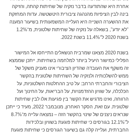
אחרת היא שהתודעה בדבר נזקיה של שחיתות קהתה, והזיקה
בינה לבין הציפיות מהנהגה ציבורית היטשטשה. עדות המחזקת
את ההשערה השנייה היא העלייה המשמעותית בשיעור המענה
"לא יודע", בשאלה על נזקיה של שחיתות שלטונית, מ־1.2%
בשנת 2020 ל־11.4% בשנת 2022.
בשנת 2020 מצאנו שמרבית הנשאלים התייחסו אל המישור
הפלילי כמישור היעיל ביותר למלחמה בשחיתות. ייתכן שממצא
זה משקף את העובדה שהדיון הציבורי אינו מעניק משקל של
ממש להשלכותיה ולנזקיה של השחיתות שלטונית בהקשר
הציבורי והחברתי הרחב: על טיב ההחלטות השלטוניות, על
הכלכלה, על שוויון ההזדמנויות, על הבריאות, על החינוך ועל
הרווחה, ואינו מדגיש את הקשר בין פגיעות אלו לבין שחיתות
שלטונית. עם זאת, הסקר האחרון, מנובמבר 2022, מעיד כי ייתכן
שנראים ניצנים של שינוי בהקשר הזה – נמצאה עלייה מ־8.7%
ל־12.1% בגורסים כי שחיתות פוגעת בשוויון ובלכידות
החברתית, ועלייה קלה גם בשיעור הגורסים כי שחיתות פוגעת