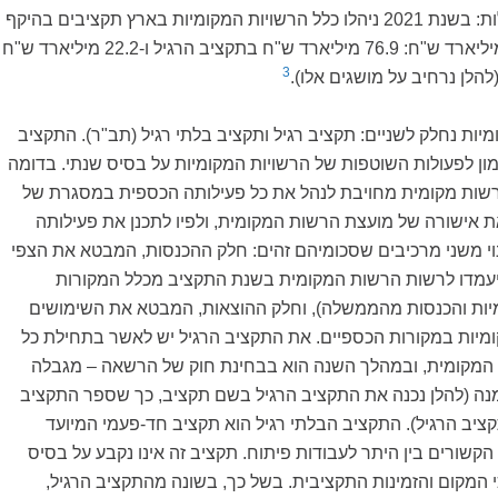
התקציבים שהן מנהלות: בשנת 2021 ניהלו כלל הרשויות המקומיות בארץ תקציבים בהיקף
כולל של כמעט 100 מיליארד ש"ח: 76.9 מיליארד ש"ח בתקציב הרגיל ו-22.2 מיליארד ש"ח
3
להלן נרחיב על מושגים אלו).
יות נחלק לשניים: תקציב רגיל ותקציב בלתי רגיל (תב"ר). התקציב
ון לפעולות השוטפות של הרשויות המקומיות על בסיס שנתי. בדומה
רשות מקומית מחויבת לנהל את כל פעילותה הכספית במסגרת של
 אישורה של מועצת הרשות המקומית, ולפיו לתכנן את פעילותה
וי משני מרכיבים שסכומיהם זהים: חלק ההכנסות, המבטא את הצפי
עמדו לרשות הרשות המקומית בשנת התקציב מכלל המקורות
מיות והכנסות מהממשלה), וחלק ההוצאות, המבטא את השימושים
ות במקורות הכספיים. את התקציב הרגיל יש לאשר בתחילת כל
המקומית, ובמהלך השנה הוא בבחינת חוק של הרשאה – מגבלה
מנה (להלן נכנה את התקציב הרגיל בשם תקציב, כך שספר התקציב
יב הרגיל). התקציב הבלתי רגיל הוא תקציב חד-פעמי המיועד
הקשורים בין היתר לעבודות פיתוח. תקציב זה אינו נקבע על בסיס
י המקום והזמינות התקציבית. בשל כך, בשונה מהתקציב הרגיל,