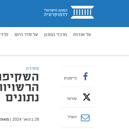
בית
על אודות
מרכזי המכון
על סדר היום
פרוי
מאמרים
השקיפות התקציבית של הרשויות המקומיות
בית
סקירה
השקיפו
פייסבוק
הרשויות
נתונים
טוויטר
דוא”ל
28 בינואר 2024
|
מאת: