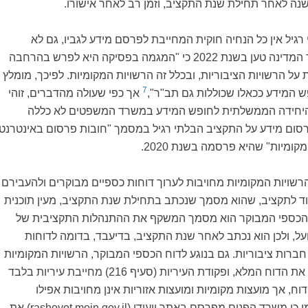
נה לאחר תחילת שנת התקציב, וזמן רב לאחר אישורו.
רגיל אין כל הנחיה חוקית המחייבת לפרסם מידע לגביו, גם לא
תמצית. אומנם מבקר המדינה טען בשנת 2022 כי "המגמה בפסיקה היא לפרש בהרחבה
על הרשויות הציבוריות, ובכלל זה הרשויות המקומיות. לפיכך, מומלץ
7
 המידע ככאלו שכוללות גם תב"ר",
אך כפי שעולה מהדברים, זוהי
 היחידה הממשלתית לחופש המידע במשרד המשפטים לא כללה
סום מידע על התקציב הבלתי רגיל במסמך "חובות פרסום באינטרנט
ומיות" שהיא פרסמה בשנת 2020.
רשויות המקומיות מחויבות לערוך דוחות כספיים מבוקרים ולהעבירם
וד לתקציב, שהוא מסמך שנכתב בתחילת שנת התקציב, מעין תוכנית
 הכספי המבוקר הוא מסמך המשקף את ההתנהלות התקציבית של
ל, ולכן הוא נכתב לאחר שנת התקציב, בדיעבד, בדומה לדוחות
ברות ציבוריות. גם בנוגע לדוח הכספי המבוקר, הרשויות המקומיות
אינן מחויבות לפרסם את הדוח המלא, ופקודת העיריות (סעיף 216) מחייבת עיריות בלבד
, אך מועצות מקומיות ומועצות אזוריות אינן מחויבות אפילו
 כן משרד הפנים מפרסם באתר ייעודי (
rashoyot.moin.gov.il
) את