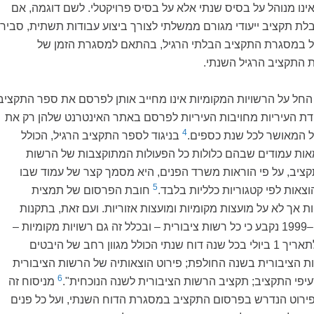
ינו מנוהל על בסיס שנתי אלא על בסיס פרויקטלי. לשם דוגמה, אם
ת תקציב ייעודי מגורם ממשלתי לצורך ביצוע עבודות תשתית, סביר
ל במסגרת התקציב הבלתי הרגיל, בהתאם למסגרת הזמן של
 התקציב הרגיל השנתי.
החל על הרשויות המקומיות אינו מחייב אותן לפרסם את ספר התקציב
ודת העיריות מחויבות העיריות לפרסם באתר האינטרנט שלהן רק את
4
 המאושר לכל שנת כספים.
בניגוד לספר התקציב הרגיל, הכולל
אות עמודים שבהם כלולות כל הפעולות המתוקצבות של הרשות
ציב, על פי הוראות משרד הפנים, היא מסמך קצר של עמוד שבו
5
וצאות לפי קטגוריות כלליות בלבד.
חובת הפרסום של תמצית
ת אך לא על מועצות מקומיות ומועצות אזוריות. ועם זאת, בתקנות
חופש המידע, תשנ"ט–1999 נקבע כי כל רשות ציבורית – ובכלל זה גם רשויות מקומיות –
מחויבת לפרסם עד לתאריך 1 ביולי בכל שנה דוח שנתי הכולל מגוון רחב של היבטים
ת הציבורית בשנה החולפת; פירוט הוצאותיה של הרשות הציבורית
6
יפי התקציב; תקציב הרשות הציבורית לשנה הנוכחית".
מניסוח זה
פירוט הנדרש בפרסום התקציב במסגרת הדוח השנתי, ועל כל פנים