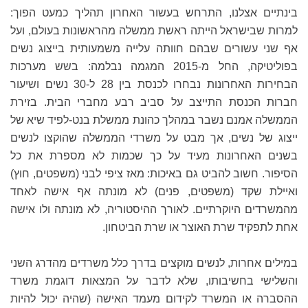
בינתיים אצלנו, התרחש בעשור האחרון תהליך כמעט הפוך:
למרות שבישראל הייתה ראשת ממשלה מהראשונות בעולם, ועל
אף שני עשורים שבהם חוותה עלייה משמעותית בייצוג נשים
בפוליטיקה, החל מ-2015 המגמה נבלמה: בשש מערכות
הבחירות האחרונות נבחרו לכנסת בין 28 ל-30 נשים ושיעור
חברות הכנסת התייצב על סביב רבע מחברי הבית. בזירת
הממשלה אמנם נשבר במהלך כהונת ממשלת בנט-לפיד שיא של
ייצוג של נשים, אך מבט על משרדי הממשלה שהוקצו לנשים
בשנים האחרונות מעיד על כך שכמות לא מספרת את כל
הסיפור. חשוב להביט גם באיכות: מאז ציפי לבני (משפטים, חוץ)
ואיילת שקד (משפטים, פנים) לא מונתה אף אישה לאחד
מהמשרדים היוקרתיים. לאורך ההיסטוריה, לא מונתה ולו אישה
אחת לתפקיד שרת האוצר או שרת הביטחון.
במילים אחרות, לנשים מוקצים בדרך כלל משרדים מהדרג השני
והשלישי בחשיבותו, שלא לדבר על המצאות דוגמת משרד
ההסברה או המשרד לקידום מעמד האישה (שהיה יכול להיות