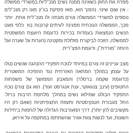
מפרה את החוק כשאינה ממנה נשים מנכ"ליות במשרדי ממשלה
- אין שום שינוי. נהפוך הוא, מאז פסיקת בג"ץ מונו רק מנכ"לים
נוספים למשרדי הממשלה וטרם מונתה ולו מנכ"לית אחת. יותר
מכך, הממשלה הנוכחית מפגינה לעיתים קרובות בוז כלפי מעט
הנשים הנמצאות בעמדות בכירות כדוגמת היועצת המשפטית
לממשלה, הזוכה לביקורת מזלזלת ומקטינה (הערות על שערה ועל
היותה "מורדת"), ודוגמת הפצ"רית.
מצב עניינים זה צורם במיוחד לנוכח תפקידי ההנהגה שנשים נטלו
על עצמן במהלך המחאה האזרחית נגד ההפיכה המשטרית
(כדוגמת שקמה ברסלר) והמאבק הממושך של משפחות
החטופים (עינב צנגאוקר, ענת אנגרסט ועוד). הוא גם צורם נוכח
התפקיד הבולט שמילאו נשים במהלך מלחמת חרבות ברזל:
החל מגבורת הטנקיסטיות ותעוזת התצפיתניות (שאם רק היו
מקשיבים להן יותר), דרך המעורבות הגדולה של לוחמות ביחידות
השונות, ועד לנשות צוות אוויר שהשתתפו במתקפה על איראן.