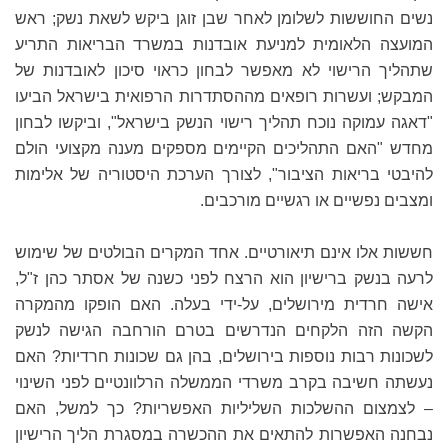
נשים החוששות לשלומן לאחר שבן זוגן ביקש לשאת נשק; ראש
המועצה הלאומית למניעת אובדנות במשרד הבריאות התריע
שתהליך הרישוי לא מאפשר לבחון כראוי סיכון לאובדנות של
המבקש; ועשרות רופאים מההסתדרות הרפואית בישראל הביעו
"דאגה עמוקה נוכח תהליך רישוי הנשק בישראל", וביקשו לבחון
מחדש "האם התהליכים הקיימים מספקים מענה מקצועי הולם
להיבטי בריאות הציבור", לצורך הערכת היסטוריה של אלימות
ומצבים נפשיים או רגשיים מורכבים.
חששות אלו אינם תיאורטיים. אחד המקרים הבולטים של שימוש
לרעה בנשק ברישיון הוא הרצח לפני כשנה של אסתר כהן ז"ל,
אישה חרדית מירושלים, על-ידי בעלה. האם הופקו מהמקרה
הקשה הזה הלקחים הנדרשים בטרם הורחבה הגישה לנשק
לשכונות רבות נוספות בירושלים, בהן גם שכונות חרדיות? האם
נעשתה חשיבה בקרב משרדי הממשלה הרלוונטיים לפני השינוי
– לצמצום ההשלכות השליליות האפשריות? כך למשל, האם
נבחנה האפשרות להתאים את ההכשרה במסגרת הליך הרישיון