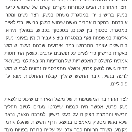
וחצי האחרונות הגיעו לכותרות מקרים קשים של שימוש לרעה
בנשק ברישיון: ירי במסגרת משחק בנשק, רצח נשים ומקרי
אובדנות. במקרים אחרים נעשה שימוש בנשק ברישיון כדי לאיים
במסגרת סכסוך בין שכנים, בסכסוך בכביש, במהלך אירועי
אלימות במשפחה ואף במסגרת ביצוע עבירות מין באיומי נשק.
בירושלים עצמה התרחשו כמה אירועים שבהם נעשה שימוש
באקדח ברישיון כדי לאיים על תושבים ערבים. כשאין התייחסות
אמתית להשלכות האפשריות של המדיניות הקובעת למי בישראל
תהיה גישה לנשק פרטי, וכשלא מתפרסמים נתונים לגבי שימוש
לרעה בנשק, גובר החשש שהליך קבלת ההחלטות מונע ע"י
פופוליזם.
לצד ההרחבה המשמעותית של מעגל האזרחים שיכולים לשאת
נשק פרטי, אפשר היה לצפות שיינקטו צעדים לטיוב תהליך
הרישוי והחמרת הפיקוח על בעלי רישיון. למרבה הצער, נראה
שלא נעשו מספיק מאמצים בנושא, חרף חששות שהעלו גורמי
מקצוע. משרד הרווחה כבר עדכן על עלייה ברורה בפניות מצד