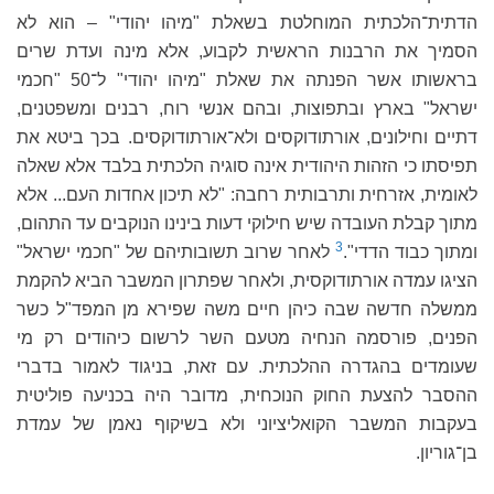
הדתית־הלכתית המוחלטת בשאלת "מיהו יהודי" – הוא לא
הסמיך את הרבנות הראשית לקבוע, אלא מינה ועדת שרים
בראשותו אשר הפנתה את שאלת "מיהו יהודי" ל־50 "חכמי
ישראל" בארץ ובתפוצות, ובהם אנשי רוח, רבנים ומשפטנים,
דתיים וחילונים, אורתודוקסים ולא־אורתודוקסים. בכך ביטא את
תפיסתו כי הזהות היהודית אינה סוגיה הלכתית בלבד אלא שאלה
לאומית, אזרחית ותרבותית רחבה: "לא תיכון אחדות העם... אלא
מתוך קבלת העובדה שיש חילוקי דעות בינינו הנוקבים עד התהום,
3
ומתוך כבוד הדדי".
לאחר שרוב תשובותיהם של "חכמי ישראל"
הציגו עמדה אורתודוקסית, ולאחר שפתרון המשבר הביא להקמת
ממשלה חדשה שבה כיהן חיים משה שפירא מן המפד"ל כשר
הפנים, פורסמה הנחיה מטעם השר לרשום כיהודים רק מי
שעומדים בהגדרה ההלכתית. עם זאת, בניגוד לאמור בדברי
ההסבר להצעת החוק הנוכחית, מדובר היה בכניעה פוליטית
בעקבות המשבר הקואליציוני ולא בשיקוף נאמן של עמדת
בן־גוריון.