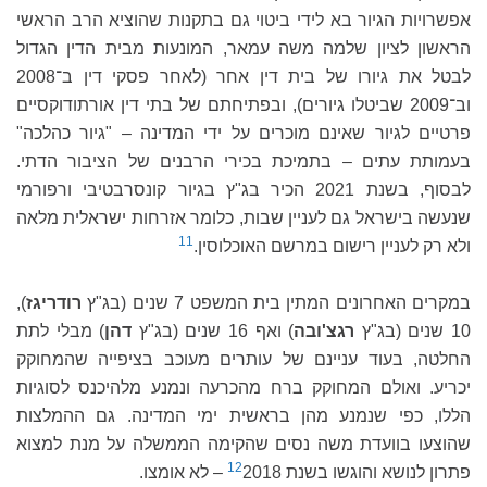
אפשרויות הגיור בא לידי ביטוי גם בתקנות שהוציא הרב הראשי
הראשון לציון שלמה משה עמאר, המונעות מבית הדין הגדול
לבטל את גיורו של בית דין אחר (לאחר פסקי דין ב־2008
וב־2009 שביטלו גיורים), ובפתיחתם של בתי דין אורתודוקסיים
פרטיים לגיור שאינם מוכרים על ידי המדינה – "גיור כהלכה"
בעמותת עתים – בתמיכת בכירי הרבנים של הציבור הדתי.
לבסוף, בשנת 2021 הכיר בג"ץ בגיור קונסרבטיבי ורפורמי
שנעשה בישראל גם לעניין שבות, כלומר אזרחות ישראלית מלאה
11
ולא רק לעניין רישום במרשם האוכלוסין.
במקרים האחרונים המתין בית המשפט 7 שנים (בג"ץ
רודריגז
),
10 שנים (בג"ץ
רגצ'ובה
) ואף 16 שנים (בג"ץ
דהן
) מבלי לתת
החלטה, בעוד עניינם של עותרים מעוכב בציפייה שהמחוקק
יכריע. ואולם המחוקק ברח מהכרעה ונמנע מלהיכנס לסוגיות
הללו, כפי שנמנע מהן בראשית ימי המדינה. גם ההמלצות
שהוצעו בוועדת משה נסים שהקימה הממשלה על מנת למצוא
12
פתרון לנושא והוגשו בשנת 2018‎‏
– לא אומצו.