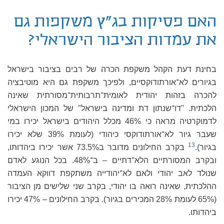
האם פסיקות בג"ץ משקפות גם
את עמדות הציבור הישראלי?
בחינת דעת הקהל משקפת הכרה של רבים בציבור בישראל
בגיורים לא־אורתודוקסיים, ולפיכך משקפת גם היא מוטיבציה
להכרה בזהות יהודית לאומית־תרבותית־מסורתית שאינה
הלכתית. "דו־שנתון דת ומדינה בישראל" של המכון הישראלי
לדמוקרטיה מראה כי 46% מכלל היהודים בישראל יכירו במי
שעבר גיור לא־אורתודוקסי כיהודי (לעומת 39% שלא יכירו
13
בגיור).
בקרב החילונים מדובר ב73.5% אשר יכירו ביהדותו,
ובקרב המסורתיים הלא־דתיים – ב־48%. בכל הנוגע לאדם
שנולד לאב יהודי ולאם לא־יהודייה משתקפת דווקא העמדה
ההלכתית, שאינה רואה בו יהודי, בקרב שני שלישים מן הציבור
(65% לעומת 28% המכירים בגיור). בקרב החילונים – 47% יכירו
ביהדותו.