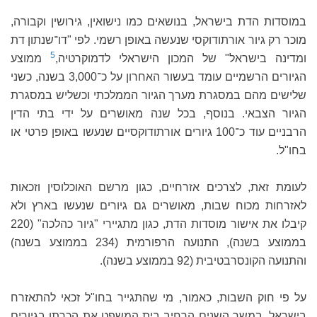
במוסדות הדת בישראל, בנושאים כמו נישואין, גירושין וקבורה,
מוכר רק גיור אורתודוקסי שנעשה באופן רשמי. לפי "דו־שנתון דת
5
ומדינה בישראל" של המכון הישראלי לדמוקרטיה,
ממוצע
הגיורים הרשמיים עומד בעשור האחרון על כ־3,000 בשנה, כשני
שלישים מהם במסגרת מערך הגיור הממלכתי וכשליש במסגרת
הגיור הצבאי. בנוסף, בכל שנה מאושרים על ידי בתי הדין
הרבניים עוד כ־100 גיורים אורתודוקסיים שנעשו באופן פרטי או
בחו"ל.
לעומת זאת, לצרכים אזרחיים, כגון מרשם האוכלוסין וזכאות
לאזרחות מכוח שבות, מאושרים גם גיורים שנעשו בארץ ולא
קיבלו את אישור מוסדות הדת, כגון מתגיירי "גיור כהלכה" (220
בממוצע בשנה), התנועה הרפורמית (234 בממוצע בשנה)
והתנועה הקונסרבטיבית (92 בממוצע בשנה).
על פי חוק השבות, כאמור, מי שהתגייר בחו"ל זכאי להתאזרח
בישראל. במשך השנים הרחיב בית המשפט את הכרתו בגיורים