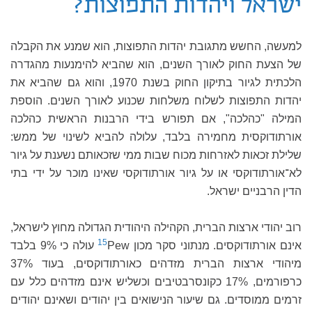
ישראל ויהדות התפוצות?
למעשה, החשש מתגובת יהדות התפוצות, הוא שמנע את הקבלה
של הצעת החוק לאורך השנים, הוא שהביא להימנעות מהגדרה
הלכתית לגיור בתיקון החוק בשנת 1970, והוא גם שהביא את
יהדות התפוצות לשלוח משלחות שכנוע לאורך השנים. הוספת
המילה "כהלכה", אם תפורש בידי הרבנות הראשית כהלכה
אורתודוקסית מחמירה בלבד, עלולה להביא לשינוי של ממש:
שלילת זכאות לאזרחות מכוח שבות ממי שזכאותם נשענת על גיור
לא־אורתודוקסי או על גיור אורתודוקסי שאינו מוכר על ידי בתי
הדין הרבניים ישראל.
רוב יהודי ארצות הברית, הקהילה היהודית הגדולה מחוץ לישראל,
15
אינם אורתודוקסים. מנתוני סקר מכון Pew‎‏
עולה כי 9% בלבד
מיהודי ארצות הברית מזדהים כאורתודוקסים, בעוד 37%
כרפורמים, 17% כקונסרבטיבים וכשליש אינם מזדהים כלל עם
זרמים ממוסדים. גם שיעור הנישואים בין יהודים ושאינם יהודים