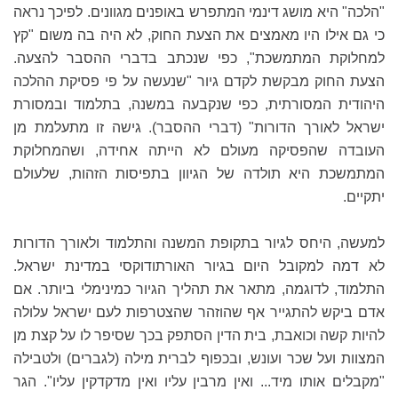
"הלכה" היא מושג דינמי המתפרש באופנים מגוונים. לפיכך נראה
כי גם אילו היו מאמצים את הצעת החוק, לא היה בה משום "קץ
למחלוקת המתמשכת", כפי שנכתב בדברי ההסבר להצעה.
הצעת החוק מבקשת לקדם גיור "שנעשה על פי פסיקת ההלכה
היהודית המסורתית, כפי שנקבעה במשנה, בתלמוד ובמסורת
ישראל לאורך הדורות" (דברי ההסבר). גישה זו מתעלמת מן
העובדה שהפסיקה מעולם לא הייתה אחידה, ושהמחלוקת
המתמשכת היא תולדה של הגיוון בתפיסות הזהות, שלעולם
יתקיים.
למעשה, היחס לגיור בתקופת המשנה והתלמוד ולאורך הדורות
לא דמה למקובל היום בגיור האורתודוקסי במדינת ישראל.
התלמוד, לדוגמה, מתאר את תהליך הגיור כמינימלי ביותר. אם
אדם ביקש להתגייר אף שהוזהר שהצטרפות לעם ישראל עלולה
להיות קשה וכואבת, בית הדין הסתפק בכך שסיפר לו על קצת מן
המצוות ועל שכר ועונש, ובכפוף לברית מילה (לגברים) ולטבילה
"מקבלים אותו מיד... ואין מרבין עליו ואין מדקדקין עליו". הגר