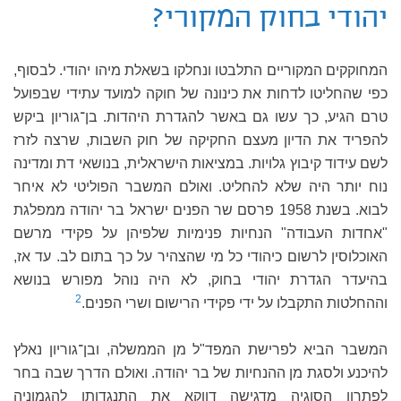
יהודי בחוק המקורי?
המחוקקים המקוריים התלבטו ונחלקו בשאלת מיהו יהודי. לבסוף,
כפי שהחליטו לדחות את כינונה של חוקה למועד עתידי שבפועל
טרם הגיע, כך עשו גם באשר להגדרת היהדות. בן־גוריון ביקש
להפריד את הדיון מעצם החקיקה של חוק השבות, שרצה לזרז
לשם עידוד קיבוץ גלויות. במציאות הישראלית, בנושאי דת ומדינה
נוח יותר היה שלא להחליט. ואולם המשבר הפוליטי לא איחר
לבוא. בשנת 1958 פרסם שר הפנים ישראל בר יהודה ממפלגת
"אחדות העבודה" הנחיות פנימיות שלפיהן על פקידי מרשם
האוכלוסין לרשום כיהודי כל מי שהצהיר על כך בתום לב. עד אז,
בהיעדר הגדרת יהודי בחוק, לא היה נוהל מפורש בנושא
2
וההחלטות התקבלו על ידי פקידי הרישום ושרי הפנים.
המשבר הביא לפרישת המפד"ל מן הממשלה, ובן־גוריון נאלץ
להיכנע ולסגת מן ההנחיות של בר יהודה. ואולם הדרך שבה בחר
לפתרון הסוגיה מדגישה דווקא את התנגדותו להגמוניה