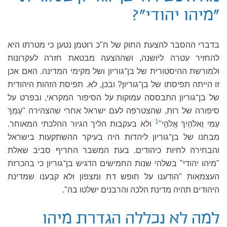
"מיהו יהודי"?
בדברי ההסבר להצעת החוק של ח"כ רוטמן נטען כי מטרתו היא
להחזיר עטרה ליושנה, ושההצעה מבטאת חזרה לעקרונות
ולמורשת ההיסטורית של בן־גוריון ושל מקימי המדינה. האם אכן
זו הייתה תפיסתו של בן־גוריון? ובכן, לא. תפיסת הזהות היהודית
של בן־גוריון התבססה עמוקות על הסיפור המקראי, ובפרט על
סיפורה של רות, שהצטרפה לעם ישראל אחרי שהצהירה "עַמֵּךְ
1
עַמִּי וֵאלֹהַיִךְ אֱלֹהָי"
ולא בעקבות הליך הגיור ההלכתי המאוחר.
מבחנו של בן־גוריון ליהדות היה בעיקר ההשתקעות בישראל
והבחירה לחיות כיהודים. בעת המשבר החריף סביב שאלת
"מיהו יהודי" בשלהי שנות החמישים הדגיש בן־גוריון כי בהכרזת
העצמאות "הודענו על חופש דת ומצפון ולא קבענו שמדינת
היהודים תהיה מדינת הלכה והרבנים ישלטו בה".
למה לא נכללה הגדרת מיהו