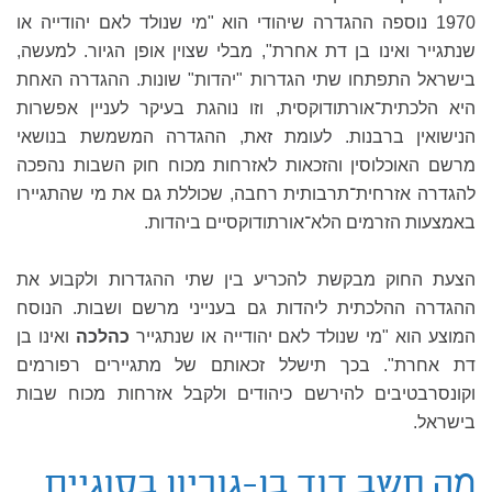
1970 נוספה ההגדרה שיהודי הוא "מי שנולד לאם יהודייה או
שנתגייר ואינו בן דת אחרת", מבלי שצוין אופן הגיור. למעשה,
בישראל התפתחו שתי הגדרות "יהדות" שונות. ההגדרה האחת
היא הלכתית־אורתודוקסית, וזו נוהגת בעיקר לעניין אפשרות
הנישואין ברבנות. לעומת זאת, ההגדרה המשמשת בנושאי
מרשם האוכלוסין והזכאות לאזרחות מכוח חוק השבות נהפכה
להגדרה אזרחית־תרבותית רחבה, שכוללת גם את מי שהתגיירו
באמצעות הזרמים הלא־אורתודוקסיים ביהדות.
הצעת החוק מבקשת להכריע בין שתי ההגדרות ולקבוע את
ההגדרה ההלכתית ליהדות גם בענייני מרשם ושבות. הנוסח
המוצע הוא "מי שנולד לאם יהודייה או שנתגייר
כהלכה
ואינו בן
דת אחרת". בכך תישלל זכאותם של מתגיירים רפורמים
וקונסרבטיבים להירשם כיהודים ולקבל אזרחות מכוח שבות
בישראל.
מה חשב דוד בן־גוריון בסוגיית