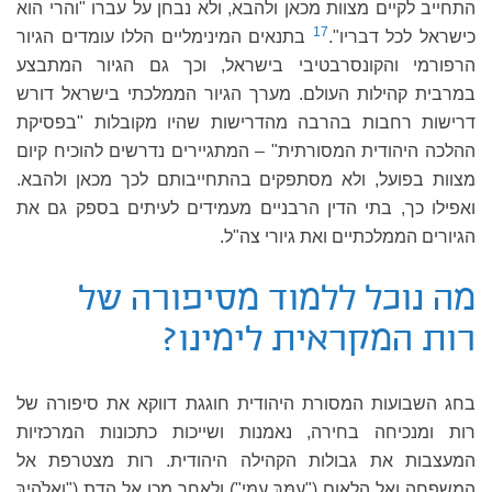
התחייב לקיים מצוות מכאן ולהבא, ולא נבחן על עברו "והרי הוא
17
כישראל לכל דבריו".
בתנאים המינימליים הללו עומדים הגיור
הרפורמי והקונסרבטיבי בישראל, וכך גם הגיור המתבצע
במרבית קהילות העולם. מערך הגיור הממלכתי בישראל דורש
דרישות רחבות בהרבה מהדרישות שהיו מקובלות "בפסיקת
ההלכה היהודית המסורתית" – המתגיירים נדרשים להוכיח קיום
מצוות בפועל, ולא מסתפקים בהתחייבותם לכך מכאן ולהבא.
ואפילו כך, בתי הדין הרבניים מעמידים לעיתים בספק גם את
הגיורים הממלכתיים ואת גיורי צה"ל.
מה נוכל ללמוד מסיפורה של
רות המקראית לימינו?
בחג השבועות המסורת היהודית חוגגת דווקא את סיפורה של
רות ומנכיחה בחירה, נאמנות ושייכות כתכונות המרכזיות
המעצבות את גבולות הקהילה היהודית. רות מצטרפת אל
המשפחה ואל הלאום ("עַמֵּךְ עַמִּי") ולאחר מכן אל הדת ("וֵאלֹהַיִךְ