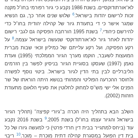
לא־אורתודוקסיים. בשנת 1986 נקבע כי גיור רפורמי בחו"ל מקנה
6
זכות לרישום יהדות בישראל.
שלוש שנים אחר כך, גם הנשיא
שמגר אישר כי די בתעודת גיור של קהילה יהודית בחו"ל כדי
7
להירשם כיהודי.
בשנת 1995 הורחבה הפסיקה גם לגבי רישום
8
יהדות לאחר גיור לא־אורתודוקסי שנעשה בישראל עצמה.
על
רקע הפסיקה, ועל רקע עלייתם של כמיליון זכאי שבות מברית
המועצות לשעבר, הוקמו מערך הגיור הממלכתי (1995) וּועדת
נאמן (1997) שעסקו בסוגיית הגיור בניסיון לפשר בין הזרמים
הליברליים לבין בתי הדין לגיור בישראל. ביטוי נוסף לפשרה
ולחוסר ההכרעה הפוליטי והמהותי בנושא היתה הוראתו של שר
הפנים אלי ישי מש"ס למחוק לחלוטין את סעיף הלאום מתעודת
הזהות (2002).
השלב הבא בתהליך היה הכרה ב"גיורי קפיצה" (תהליך הגיור
9
בישראל והגיור עצמו בחו"ל) בשנת 2005.‎‏
בשנת 2016 נקבע
עוד (ביחס למתגייר בבית דין חרדי פרטי) כי למעשה גיורו של כל
10
בית דין הפועל במסגרת קהילה דתית מוכרת – מוכר.
ריבוי