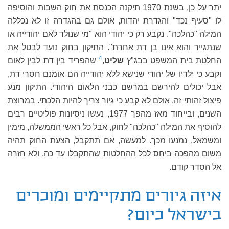
יתר על כן, בשנת 1970 תיקנה הכנסת את חוק השבות והוסיפה
לו "סעיף נכד" והגדרת יהדות, אולם גם בהגדרה זו לא נכללה
המילה "כהלכה". נקבע רק כי יהודי הוא "מי שנולד לאם יהודייה או
שנתגייר והוא אינו בן דת אחרת". התיקון בחוק נועד לבטל את
4
החלטת בית המשפט בבג"ץ
שליט
,
שהפריד בין דת לבין לאום
וקבע כי ילדיו של יהודי שנישא ללא יהודייה הם אומנם חסרי דת,
אבל יכולים להירשם במרשם כבני הלאום היהודי. התיקון מנע
פיצול זהותי זה, אולם לא קבע כי גיור צריך להיות הלכתי. במרוצת
השנים, ובייחוד מאז מהפך 1977, נעשו ניסיונות פוליטיים רבים
להוסיף את המילה "כהלכה" לחוק, אבל כל ראשי הממשלה, מימין
ומשמאל, נמנעו מכך. למעשה, אם תתקבל, הצעת החוק תהיה
משום מהפכה ביחס לכל ההחלטות שהתקבלו עד כה, ולא חזרה
אל הסדר קודם.
איזה גיורים מתקיימים ומוכרים
בישראל כיום?