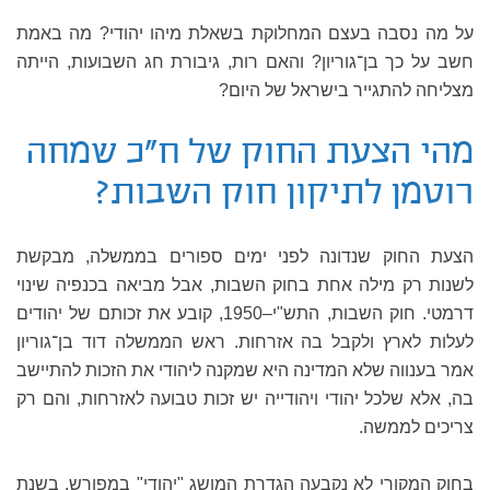
על מה נסבה בעצם המחלוקת בשאלת מיהו יהודי? מה באמת
חשב על כך בן־גוריון? והאם רות, גיבורת חג השבועות, הייתה
מצליחה להתגייר בישראל של היום?
מהי הצעת החוק של ח"כ שמחה
רוטמן לתיקון חוק השבות?
הצעת החוק שנדונה לפני ימים ספורים בממשלה, מבקשת
לשנות רק מילה אחת בחוק השבות, אבל מביאה בכנפיה שינוי
דרמטי. חוק השבות, התש"י–1950, קובע את זכותם של יהודים
לעלות לארץ ולקבל בה אזרחות. ראש הממשלה דוד בן־גוריון
אמר בענווה שלא המדינה היא שמקנה ליהודי את הזכות להתיישב
בה, אלא שלכל יהודי ויהודייה יש זכות טבועה לאזרחות, והם רק
צריכים לממשה.
בחוק המקורי לא נקבעה הגדרת המושג "יהודי" במפורש. בשנת