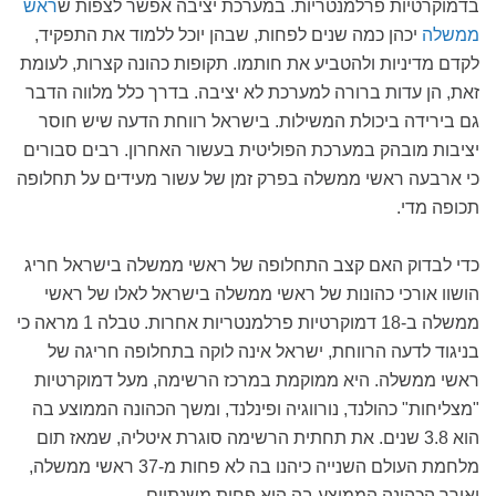
בדמוקרטיות פרלמנטריות. במערכת יציבה אפשר לצפות ש
ראש
ממשלה
יכהן כמה שנים לפחות, שבהן יוכל ללמוד את התפקיד,
לקדם מדיניות ולהטביע את חותמו. תקופות כהונה קצרות, לעומת
זאת, הן עדות ברורה למערכת לא יציבה. בדרך כלל מלווה הדבר
גם בירידה ביכולת המשילות. בישראל רווחת הדעה שיש חוסר
יציבות מובהק במערכת הפוליטית בעשור האחרון. רבים סבורים
כי ארבעה ראשי ממשלה בפרק זמן של עשור מעידים על תחלופה
תכופה מדי.
כדי לבדוק האם קצב התחלופה של ראשי ממשלה בישראל חריג
הושוו אורכי כהונות של ראשי ממשלה בישראל לאלו של ראשי
ממשלה ב-18 דמוקרטיות פרלמנטריות אחרות. טבלה 1 מראה כי
בניגוד לדעה הרווחת, ישראל אינה לוקה בתחלופה חריגה של
ראשי ממשלה. היא ממוקמת במרכז הרשימה, מעל דמוקרטיות
"מצליחות" כהולנד, נורווגיה ופינלנד, ומשך הכהונה הממוצע בה
הוא 3.8 שנים. את תחתית הרשימה סוגרת איטליה, שמאז תום
מלחמת העולם השנייה כיהנו בה לא פחות מ-37 ראשי ממשלה,
ואורך הכהונה הממוצע בה הוא פחות משנתיים.