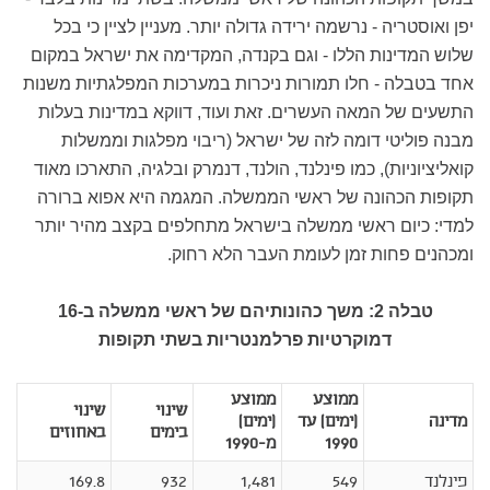
יפן ואוסטריה - נרשמה ירידה גדולה יותר. מעניין לציין כי בכל
שלוש המדינות הללו - וגם בקנדה, המקדימה את ישראל במקום
אחד בטבלה - חלו תמורות ניכרות במערכות המפלגתיות משנות
התשעים של המאה העשרים. זאת ועוד, דווקא במדינות בעלות
מבנה פוליטי דומה לזה של ישראל (ריבוי מפלגות וממשלות
קואליציוניות), כמו פינלנד, הולנד, דנמרק ובלגיה, התארכו מאוד
תקופות הכהונה של ראשי הממשלה. המגמה היא אפוא ברורה
למדי: כיום ראשי ממשלה בישראל מתחלפים בקצב מהיר יותר
ומכהנים פחות זמן לעומת העבר הלא רחוק.
טבלה 2: משך כהונותיהם של ראשי ממשלה ב-16
דמוקרטיות פרלמנטריות בשתי תקופות
ממוצע
ממוצע
שינוי
שינוי
מדינה
(ימים) עד
(ימים)
בימים
באחוזים
1990
מ-1990
פינלנד
549
1,481
932
169.8