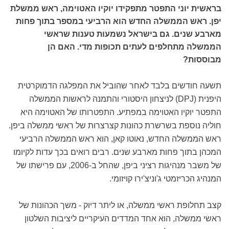
בראשית יוני התפטר מתפקידו יוקיו האטוימה, ראש ממשלת
יפן. ראש הממשלה החדש הוא הרביעי במספר בתוך פחות
מארבע שנים. גם בישראל נשמעות טענות שראשי
הממשלה מתחלפים לעתים תכופות מדי. האם הן
מבוססות?
תשעה חודשים בלבד לאחר שהוביל את המפלגה הדמוקרטית
היפנית (DPJ) לניצחון היסטורי והתמנה לראשות הממשלה
התפטר יוקיו האטוימה במפתיע. התפטרותו של האטוימה היא
חוליה נוספת בשרשרת כהונות קצרצרות של ראשי ממשלה ביפן.
ראש הממשלה החדש, נאוטו קאן, הוא ראש הממשלה הרביעי
המכהן בתוך פחות מארבע שנים. רבים רואים בכך עדות לקיומו
של משבר מנהיגות רציני ביפן, שהחל ב-2006, עם פרישתו של
המנהיג הכריזמטי ג'וניצ'ירו קויזומי.
קצב תחלופת ראשי ממשלה, או ליתר דיוק - משך הכהונות של
ראשי ממשלה, הוא אחד המדדים העיקריים ליציבות השלטון