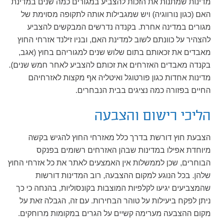
מדינות שמתנות את הזכות להצביע במגורים כמה שנים במדינת
האם (כגון נורווגיה) ויש שמגבילות אותה לתקופה מסוימת של
מגורים במדינה אחרת. בקנדה נדרשים המבקשים להצביע
להצהיר על כוונתם לשוב למדינת האם, ובניו זילנד אזרחי החוץ
מאבדים את זכאותם בתום שלוש שנים למגוריהם בחוץ (אגב,
בקנדה מאבדים האזרחים את זכותם להצביע לאחר חמש שנים).
מדינות אחדות כגון פורטוגל ואיטליה אף מקצות לאזרחיהם
החיים בפזורה כמה נציגים בבית הנבחרים.
הליכי רישום והצבעה
הצבעת חוץ דורשת בדרך כלל מאזרחי החוץ להגיש בקשה
מיוחדת אפילו במדינות שבהן האזרחים רשומים בפנקס
הבוחרים, שכן לממשלות אין האמצעים לאתר את כל אזרחי החוץ
שלהן. בכל הנוגע למקום ההצבעה, רוב המדינות דורשות
שהמצביעים יגיעו לקלפיות המוצבות בקונסוליות, בהנחה כי כך
ניתן לפקח ביעילות על טוהר הבחירות. עם זה, הגבלה זאת על
מקום ההצבעה מערימה קשיים על הגרים במקומות מרוחקים.