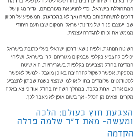
יכיר בעובדה שיהודים רבים בחרו שלא ליטול חלק פעיל בדרמה
המתחוללת בישראל, וכדי להניע את מעורבותם, יגדיר מגוון של
דרכים להשתתפותם ב
שיח
(אך לא
בהכרעה
), המשפיע על הכיוון
שבו יעוצבו פניה של מדינת ישראל, המקום שבו העם היהודי
מממש את זכותו להגדרה עצמית.
השיטה הנוהגת, ולפיה נושאי דרכון ישראלי בעלי כתובת בישראל
יכולים להצביע בקלפי שבמקום מגוריהם, קרי בישראל, ושליחי
המדינה בחו"ל מצביעים בקלפיות בשגרירויות, היא שיטה
מספקת. אפשר לשקול להרחיבה באופן מוגבל - למשל לאפשר
לסטודנטים שלומדים בחו"ל או למי שמצוי בשנת שבתון להצביע
פעם אחת, ואחת בלבד, במהלך השהייה בחו"ל ועוד כיוצא באלה
מקרים יוצאים מן הכלל - אך בשום אופן לא מעבר לכך.
הצבעת חוץ בעולם: הלכה
ומעשה- מאת ד"ר שלמה פרלה
הקדמה