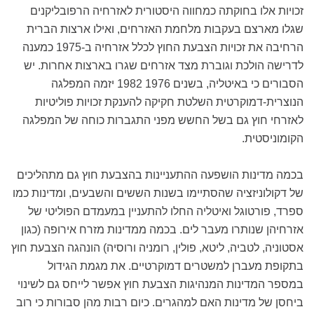
זכויות אלו בחוקתה כמחווה היסטורית לאזרחיה הרפובליקנים
שגלו מארצם בעקבות מלחמת האזרחים, ואילו ארצות הברית
הרחיבה את זכויות הצבעת החוץ לכלל אזרחיה ב-1975 כמענה
לדרישה הולכת וגוברת מצד אזרחים שגרו בארצות אחרות. יש
הסבורים כי באיטליה, בשנים 1976 1982 יזמה המפלגה
הנוצרית-דמוקרטית השלטת חקיקה להענקת זכויות פוליטיות
לאזרחי חוץ גם בשל החשש מפני התגברות כוחה של המפלגה
הקומוניסטית.
בכמה מדינות הושפעה ההתעניינות בהצבעת חוץ גם מתהליכים
של דקולוניזציה שהסתיימו בשנות הששים והשבעים, ומדינות כמו
ספרד, פורטוגל ואיטליה החלו להתעניין במעמדם הפוליטי של
אזרחיהן שנותרו מעבר לים. בכמה ממדינות מזרח אירופה (כגון
אסטוניה, לטביה, ליטא, פולין, רומניה ורוסיה) הונהגה הצבעת חוץ
בתקופת מעברן למשטרים דמוקרטיים. את מגמת הגידול
במספר המדינות המנהיגות הצבעת חוץ אפשר לייחס גם לשינוי
ביחסן של מדינות האם למהגרים. כיום רבות מהן סבורות כי רוב