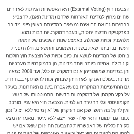
הצבעת חוץ (External Voting) היא האפשרות הניתנת לאזרחים
שחיים מחוץ למדינת האזרחות שלהם (מדינת האם), להצביע
בבחירות גם אם הם אינם נמצאים במדינתם באופן פיזי. מדובר
בפרקטיקה חדשה יחסית,,ובעבר דמוקרטיות רבות נמנעו
מלהעניק זכויות שכאלה. באמצע שנות השבעים של המאה
העשרים, וביתר שאת בשנות השמונים והתשעים, חלה תפנית
ביחסן של המדינות לנושא זה. כיום זכויות של הצבעת חוץ הולכות
וקונות להן אחיזה ביותר ויותר מדינות, הן בדמוקרטיות מערביות
והן במדינות שמשטריהן אינם דמוקרטיים כלל, ועד 2008 כמאה
מדינות בעולם העניקו לאזרחיהן שבחוץ זכות להשתתף בבחירות.
גם ההתעניינות המחקרית בנושא גברה בשנים האחרונות, בעיקר
על רקע הקמתן של דמוקרטיות חדשות, התמוטטותו של הגוש
הקומוניסטי וגלי ההגירה העולמית. הצבעת חוץ היא עניין מורכב
ואין להקל בה ראש, שכן אם העיקרון של "אין מיסוי ללא ייצוג" נכון,
נכונה גם תמונת הראי שלו - שאין ייצוג ללא מיסוי. מאמר זה מציג
סקירה כללית של האפשרויות להצבעת החוץ וכן שואל אם יש
להתייחס להצבעת חוץ כאל וריאציה גאוגרפית של הצבעת פנים.