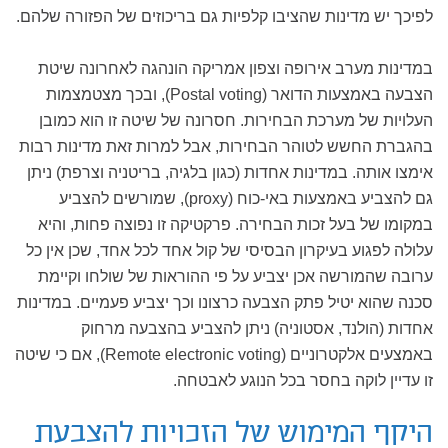
לפיכך יש מדינות שהציבו קלפיות גם בריכוזים של הפזורה שלהם.
במדינות מערב אירופה וצפון אמריקה הונהגה לאחרונה שיטת
הצבעה באמצעות הדואר (Postal voting), ובכך מצטמצמות
העלויות של מערכת הבחירות. חסרונה של שיטה זו הוא כמובן
בהגברת החשש לטוהר הבחירות, אבל למרות זאת מדינות רבות
אימצו אותה. במדינות אחדות (כגון בלגיה, בריטניה וצרפת) ניתן
גם להצביע באמצעות באי-כוח (proxy), שמורשים להצביע
במקומו של בעל זכות הבחירה. פרקטיקה זו נפוצה פחות, והיא
עלולה לפגוע בעיקרון הבסיסי של קול אחד לכל אחד, שכן אין כל
ערובה שהמורשה אכן יצביע על פי ההוראות של שולחו וקיימת
סכנה שהוא יטיל פתק הצבעה כרצונו וכך יצביע פעמיים. במדינות
אחדות (הולנד, אסטוניה) ניתן להצביע בהצבעה מרחוק
באמצעים אלקטרוניים (Remote electronic voting), אם כי שיטה
זו עדיין לוקה בחסר בכל הנוגע לאבטחה.
היקף המימוש של הזכויות להצבעת