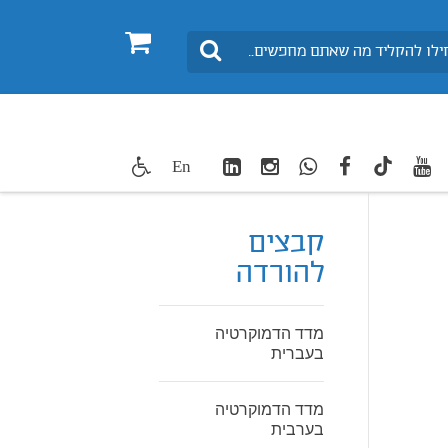
0
חיפוש
LinkedIn
Instagram
WhatsApp
facebook
youtube
twitte
En
TikTok
קבצים
להורדה
מדד הדמוקרטיה
בעברית
מדד הדמוקרטיה
בערבית