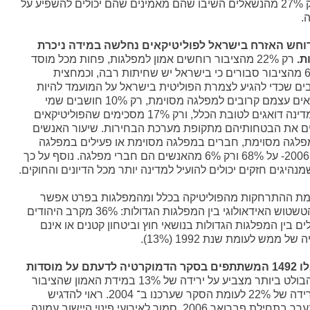
בולטים בכך שרק 27% מהנשאלים השיבו שהם מאמינים שהם יכולים להשפיע על
.
וחש האזרח בישראל לפוליטיקאים נחלשה במידה ניכרת
ת.
רק 22% מהציבור רוחשים אמון למפלגות, פחות מכל מוסד
ציבורי אחר, 62% מהציבור סבורים כי בישראל יש שחיתות רבה, וכמחצית
ם שכדי להגיע לצמרת הפוליטית בישראל על המועמד להיות
מושחת. 51% רואים עצמם קרובים למפלגה מסוימת, רק 10% חושבים שמי
שמנהלים את המדינה דואגים לטובת הכלל, ורק 17% מסכימים שהפוליטיקאים
ם את הבטחותיהם מתקופת מערכת הבחירות. שיעור האנשים
פלגה מסוימת, חברים במפלגה מסוימת או פעילים במפלגה
מסוימת עומד ב 2006- על 68% ורק 6% מהאנשים הם חברי מפלגה. נוסף על כך
מת ההתרחקות מהפוליטיקה בכלל ומהמפלגות בפרט אפשר
למצוא במגמת הטשטוש האידאולוגי בין המפלגות הגדולות: 36% מקרב היהודים
 בין המפלגות הגדולות בנושאי חוץ וביטחון קטנים או אינם
של ממש לעומת שנת 1992 (13%).
כבכל שנה נשאלו 1492 המשתתפים בסקר הדמוקרטיה לדעתם על מוסדות
הנתון הבולט ביותר מצביע על ירידה של 13% במידת האמון שהציבור
נותן במשטרה, ירידה של 22% לעומת הסקר שערכנו ב־ 2004. ראוי להדגיש
שהסקר הנוכחי נערך בתחילת פברואר 2006, סמוך לאירועי פינוי היישוב עמונה,