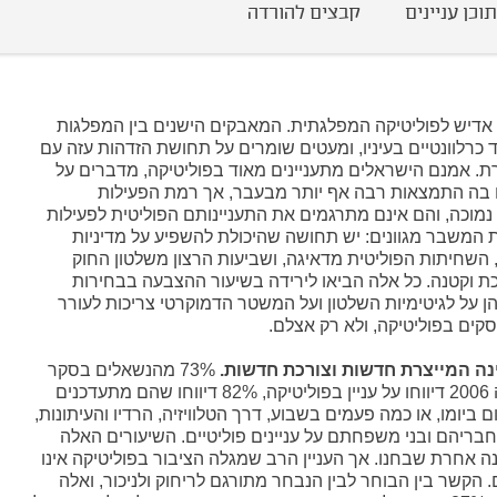
תוכן עניינים
קבצים להורדה
התעניינותם הפוליטית לפעילות של ממש.
מקורות המשבר מגוונים.
אדיש לפוליטיקה המפלגתית. המאבקים הישנים בין המפלגות
 כרלוונטיים בעיניו, ומעטים שומרים על תחושת הזדהות עזה עם
ת. אמנם הישראלים מתעניינים מאוד בפוליטיקה, מדברים על
ם בה התמצאות רבה אף יותר מבעבר, אך רמת הפעילות
מוכה, והם אינם מתרגמים את התעניינותם הפוליטית לפעילות
 המשבר מגוונים: יש תחושה שהיכולת להשפיע על מדיניות
השחיתות הפוליטית מדאיגה, ושביעות הרצון משלטון החוק
ת וקטנה. כל אלה הביאו לירידה בשיעור ההצבעה בבחירות
ותיהן על לגיטימיות השלטון ועל המשטר הדמוקרטי צריכות לעורר
קים בפוליטיקה, ולא רק אצלם.
נה המייצרת חדשות וצורכת חדשות.
73% מהנשאלים בסקר
מדד הדמוקרטיה 2006 דיווחו על עניין בפוליטיקה, 82% דיווחו שהם מתעדכנים
ם ביומו, או כמה פעמים בשבוע, דרך הטלוויזיה, הרדיו והעיתונות,
ם חבריהם ובני משפחתם על עניינים פוליטיים. השיעורים האלה
ה אחרת שבחנו. אך העניין הרב שמגלה הציבור בפוליטיקה אינו
הקשר בין הבוחר לבין הנבחר מתורגם לריחוק ולניכור, ואלה