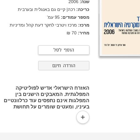
שנה:
2006
כריכה:
רכה| קיים גם באנגלית ובערבית
מספר עמודים:
95
עמ’
מרכז:
מרכז ויטרבי לחקר דעת קהל ומדיניות
מחיר:
70 ₪
הוסף לסל
הורדה חינם
האזרח הישראלי אדיש לפוליטיקה
המפלגתית. המאבקים הישנים בין
המפלגות אינם נתפסים עוד כרלוונטיים
בעיניו, ומעטים שומרים על תחושת
הזדהות עזה עם מפלגה זו או אחרת.
read
אמנם הישראלים מתעניינים מאוד
more
בפוליטיקה ומגלים בה התמצאות רבה אף
יותר מבעבר, אך רמת הפעילות הפוליטית
שלהם נמוכה, והם אינם מתרגמים את