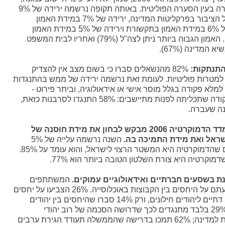
אז הייתה המשטרה בעין הסערה הפוליטית. באותה תקופה נרשמה ירידה של 9%
במידת האמון של הציבור בפרקליטות המדינה, ירידה של 7% במידת האמון
בכנסת, ירידה של 6% במידת האמון בתקשורת וירידה של 5% במידת האמון
בראש הממשלה. האמון הגבוה ביותר ניתן לצה"ל (79%) ואחריו לבית המשפט
התנתקות:
82% מהנשאלים סברו כי בשום מצב אין להצדיק
למטרות פוליטיות. לעומת זאת נרשמה ירידה של ממש בהתנגדות
מלא פקודה בגלל מוסר אישי או אידאולוגיה, וביתר פירוט -
הסירוב למלא פקודה שתכליתה לפנות מתיישבים: 58% התנגדו לסרבנות כזאת,
כבכל שנה גם מדד הדמוקרטיה 2006 מבקש לבחון את מידת חוסנה של
ראל ואת מידת התמיכה בה.
השנה נרשמה עלייה של 5%
בשיעור הסבורים שהדמוקרטיה היא המשטר הרצוי לישראל, והוא עומד על 85%.
מוקרטיה היא צורת השלטון הטובה ביותר הוא 77%.
ת בשסעים חברתיים ואידאולוגיים עמוקים.
המשתתפים
בסקר נשאלו לדעתם על היחסים בין הקבוצות באוכלוסייה. 26% הצביעו על יחסים
טובים בין יהודים דתיים ליהודים חילונים, ורק 14% סברו שהיחסים בין יהודים
לערבים טובים; 29% בלבד מתנגדים לכך שדרושה הסכמה של רוב יהודי
בהחלטות גורליות למדינה; 62% תמכו בדרישה שהממשלה תעודד הגירת ערבים