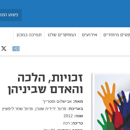
חיפוש
קטים מיוחדים
אירועים
המחקרים שלנו
תמיכה במכון
r
רשימת
תפוצה
זכויות, הלכה
והאדם שביניהן
מאת:
אבישלום וסטרייך
בעריכת:
פרופ' ידידיה שטרן,
פרופ' שחר ליפשיץ
שנה:
2012
כריכה:
רכה