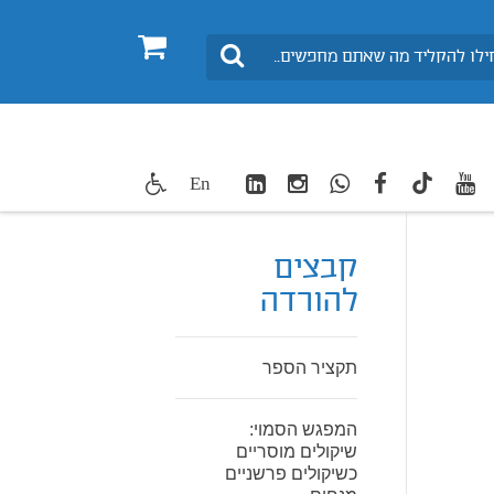
0
חיפוש
LinkedIn
Instagram
WhatsApp
facebook
youtube
twitte
En
TikTok
קבצים
להורדה
תקציר הספר
המפגש הסמוי:
שיקולים מוסריים
כשיקולים פרשניים