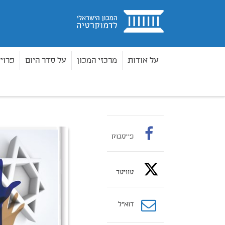
בית
על אודות
מרכזי המכון
על סדר היום
פרוי
ספרים
ספרי עיון
זכויות, הלכה והאדם שביניהן
בית
פייסבוק
טוויטר
דוא”ל