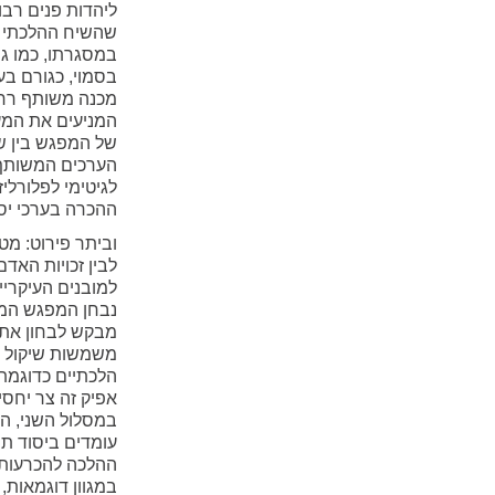
ליהדות פנים רבו
שהשיח ההלכתי מ
במסגרתו, כמו גם
בסמוי, כגורם בע
מכנה משותף רחב 
המניעים את המער
של המפגש בין שי
הערכים המשותף 
לגיטימי לפלורלי
ההכרה בערכי יס
וביתר פירוט: מט
לבין זכויות האד
למובנים העיקריי
נבחן המפגש המעש
מבקש לבחון את ה
משמשות שיקול גל
הלכתיים כדוגמת 
אפיק זה צר יחסי
במסלול השני, ה
עומדים ביסוד תה
ההלכה להכרעות 
במגוון דוגמאות