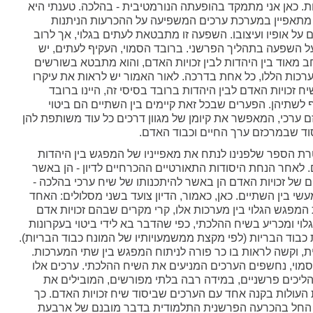
ת. כאן אני מתמקד בהופעתה הנורמטיבית - בהלכה. טענתי היא
תאפיין במערכת ערכים המשפיעה על ההכרעות הניתנות
 על אופיו ועיצובו. השפעה זו מתבטאת לעתים בגלוי, אך לרוב
ל השפעה בתהליך הפרשני. ברובד הסמוי, העקיף לעתים, יש
מאוד בין היהדות לבין זכויות האדם, והוא מתבטא בשורשים
כות הללו, כל אחת בדרכה. לאור האמור יש לראות את עיקרו
ח זכויות האדם לבין היהדות ברובד בסיסי זה, היינו ברובד
לשתיהן. הפערים שבכל זאת קיימים בין השתיים הם ביטוי
זם ערכי, המאפשר את קיומן של מגוון דרכים כל עוד משותפת להן
וד שבמרכזם ערך החיים וכבוד האדם.
רת הספר שלפנינו לנתח את מאפייניו של המפגש בין היהדות
ם. לאחר הנחת היסודות התאורטיים ההכרחיים לדיון - הן באשר
ם של זכויות האדם הן באשר להיתכנותו של שיח ערכי בהלכה -
י בין השתיים. כאן, כאמור, הדיון צועד בשני מסלולים: האחד
מפגש הגלוי בין מערכות אלו, קרי מקרים שבהם זכויות אדם
וי ומכריע בשיח ההלכתי, כפי שהדבר בא לידי ביטוי בעקרונות
כבוד הבריות (לפי מקצת ממשמעויותיו של המונח כבוד הבריות).
ת, וקשה לראות בו כר פורה לניתוח המפגש בין שתי המערכות.
סמוי, נחשפים הערכים המניעים את השיח ההלכתי. ערכים אלו
ליכים פרשניים, במידה רבה בלתי מפורשים, המובילים את
העולות בקנה אחד עם הערכים שביסוד שיח זכויות האדם. כך
, החל בהכרעה הפרשנית התלמודית בדבר מובנם של ארבעת