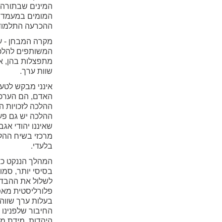
המינים שבתורה; 
המומים במעמד שו
ההכרעה התלמודית
מקרה המבחן - ע
המשותפים להלכה
מתפצלות בהן, א
שוות ערך.
אינני מבקש לטע
האדם, הם הערכי
ההלכה לזכויות ה
ההלכה יש גם פער
שאיננו יהודי אגב
מרכזי בשיח ההלכת
בלעדי.
המהלך הננקט כא
בסיסי יותר, סמו
לשלול את ההבדלי
פלורליסטית מאפ
בעלות ערך שווה כ
החיבור שלפנינו 
היהדות. מידת מ