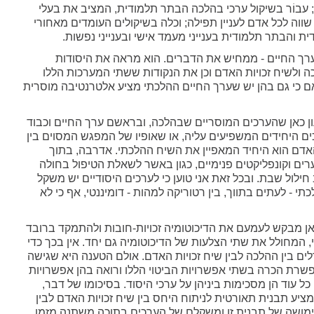
עבוֹר בשיקול ערכי בהלכה הבתר תלמודית, המציב את בעלי
וה לכל אדם לעניין תפילה; וכלה בשיקולים העומדים מאחורי
 והבתר תלמודית בענייני מעמד אישי ובענייני נפשות.
רך החיים - ממחיש את הדברים. הוא מראה את היסודות
 ולשיח זכויות האדם וכן את הנקודות ששתי המערכות הללו
ם כי גם בהן יש שערך החיים ההלכתי מציע אלטרנטיבה מוסרית
ון כאן שהערכים המוסריים שבהלכה, ובראשם ערך החיים וכבוד
ם היחידים המשפיעים עליה, או שאופיו של המפגש המסוים בין
אדם הוא היחיד המאפיין את השיח ההלכתי. אדרבה, בתוך
ים וקונפליקטים פנימיים, כגון באשר לשאלת הטיפול בחולה
 חילול שבת. ובכל זאת אני טוען כי לערכים היסודיים יש משקל
י - לעתים בתווך, בין רטוריקה למהות - דומיננטי, אף כי לא
ן מבקש לעמעם את הדיכוטומיה זכויות-חובות ולהתמקד ברובד
י, המחולל את שתי הצלעות של הדיכוטומיה גם יחד. אין בכך כדי
ם בין ההלכה לבין שיח זכויות האדם. אולם הטענה היא שגישה
שרת הכרה בשתי אפשרויות הביטוי הללו ורואה בהן אפשרויות
ל עוד הן מסכימות ביניהן על ערכי היסוד. בסיכומו של דבר,
מציע תבנית תאורטית לניתוח היחס בין שיח זכויות האדם לבין
ימושה של תבנית זו ומשקלם של הערכים בתוכה משתנה מזמן