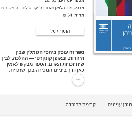
מספר עמודים:
81
עמ’
מרכז:
מרכז ג'ואן וארווין ג'ייקובס לחברה משותפת
מחיר:
64 ₪
הוסף לסל
ספר זה עוסק ביחסי הגומלין שבין
היהדות, ובאופן קונקרטי — ההלכה, לבין
שיח זכויות האדם. הספר מבקש לאמץ
כאן דרך ביניים המכירה בכך שזכויות
האדם הן למעשה, מנקודת מבט אנליטית,
read
גורם מתווך בין ערכים לבין חובות, או,
more
מנקודת מבט תרבותית, דרך ביטוי
פרטיקולרית למערכת ערכים העומדת
בבסיס זכויות אלו.
תוכן עניינים
קבצים להורדה