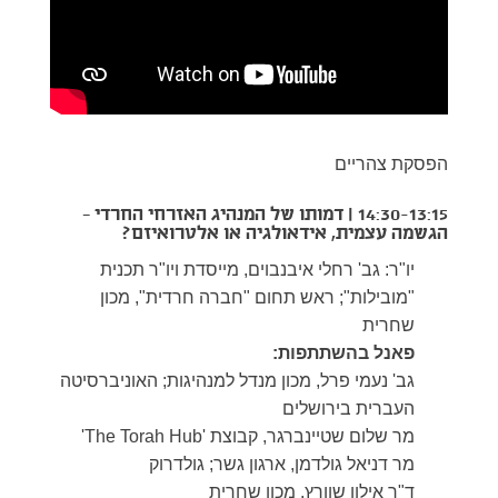
הפסקת צהריים
14:30-13:15 | דמותו של המנהיג האזרחי החרדי —
הגשמה עצמית, אידאולגיה או אלטרואיזם?
יו"ר: גב' רחלי איבנבוים, מייסדת ויו"ר תכנית
"מובילות"; ראש תחום "חברה חרדית", מכון
שחרית
פאנל בהשתתפות:
גב' נעמי פרל, מכון מנדל למנהיגות; האוניברסיטה
העברית בירושלים
מר שלום שטיינברגר, קבוצת 'The Torah Hub'
מר דניאל גולדמן, ארגון גשר; גולדרוק
ד"ר אילון שוורץ, מכון שחרית