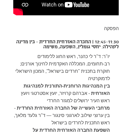
הפסקה
12:45-11:30 | החברה האזרחית החרדית — בין מדינה
לקהילה: יחסי גומלין, השפעה, משימה
יו"ר: ד"ר לי כהנר, ראש החוג ללימודים
רב-תחומים, המכללה האקדמית לחינוך אורנים;
חוקרת בתכנית "חרדים בישראל", המכון הישראלי
לדמוקרטיה
בין המנהיגות הרוחנית-התורנית למנהיגות
האזרחית
- אברהם קרויזר, יועץ אסטרטגי ויועץ
ראש העיר ירושלים למגזר החרדי
מרחבי העשייה של החברה האזרחית החרדית
-
בין ערוצי שילוב לארגוני סינגור — ד"ר גלעד מלאך,
ראש התכנית לחרדים בישראל
השפעת החברה האזרחית החרדית על