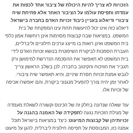
הזכויות לא צריך להיות היכולת של ציבור אחד לכפות את
עמדתו ותפיסת עולמו על הציבור האחר אלא פתיחת שיח
ציבורי ודיאלוג בעניין כיבוד זכויות האדם בחברה בישראל
.
דיאלוג כזה אינו יכול להיעשות תחת עינו המפקחת של בית
המשפט. במציאות שבה קבוצות מסוימות אינן רוחשות אמון כלפי
בית המשפט ואינן רואות בו מייצג ערכים חילוניים וליברליים,
העברת הסמכות לביקורת השיפוטית בנושא זכויות האדם לידי
בית המשפט לא תאפשר את ההסכמה הנדרשת למימושן ורק
תגביר את הוויכוח והקיטוב בחברה. לכן בשלב הראשון צריך
לגבש אמנת זכויות חסרת שיניים, והיא תאפשר שיח ציבורי.
לאחר זמן יהיה צורך להפעיל מנגנוני ביקורת, והם יאפשרו אכיפה
של זכויות אלו.
עוד שאלה שנדונה בחלק זה של הכינוס וקשורה לשאלת מעמדה
של מגילת הזכויות נגעה ל
תפקידה של האמנה בהגנה על
זכויותיהן של קבוצות המיעוט
: כיצד במציאות בישראל תוכל
אמנה כזו, המבוססת על תפיסה חילונית ליברלית, להגן על מיעוט