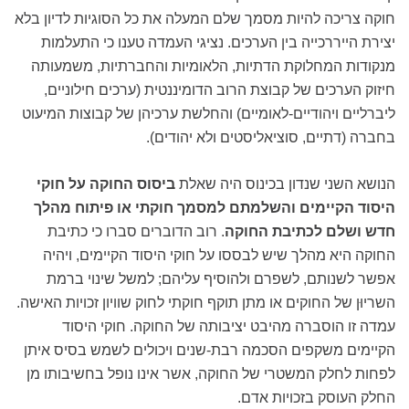
חוקה צריכה להיות מסמך שלם המעלה את כל הסוגיות לדיון בלא
יצירת הייררכייה בין הערכים. נציגי העמדה טענו כי התעלמות
מנקודות המחלוקת הדתיות, הלאומיות והחברתיות, משמעותה
חיזוק הערכים של קבוצת הרוב הדומיננטית (ערכים חילוניים,
ליברליים ויהודיים-לאומיים) והחלשת ערכיהן של קבוצות המיעוט
בחברה (דתיים, סוציאליסטים ולא יהודים).
הנושא השני שנדון בכינוס היה שאלת
ביסוס החוקה על חוקי
היסוד הקיימים והשלמתם למסמך חוקתי או פיתוח מהלך
חדש ושלם לכתיבת החוקה
. רוב הדוברים סברו כי כתיבת
החוקה היא מהלך שיש לבססו על חוקי היסוד הקיימים, ויהיה
אפשר לשנותם, לשפרם ולהוסיף עליהם; למשל שינוי ברמת
השריוּן של החוקים או מתן תוקף חוקתי לחוק שוויון זכויות האישה.
עמדה זו הוסברה מהיבט יציבותה של החוקה. חוקי היסוד
הקיימים משקפים הסכמה רבת-שנים ויכולים לשמש בסיס איתן
לפחות לחלק המשטרי של החוקה, אשר אינו נופל בחשיבותו מן
החלק העוסק בזכויות אדם.