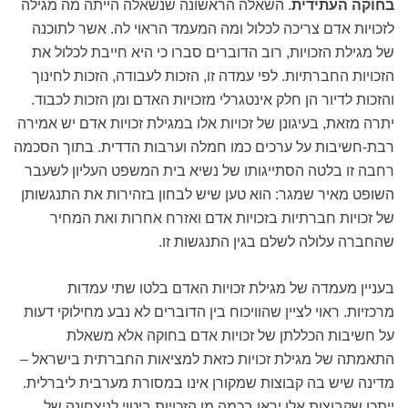
בחוקה העתידית
. השאלה הראשונה שנשאלה הייתה מה מגילה
לזכויות אדם צריכה לכלול ומה המעמד הראוי לה. אשר לתוכנה
של מגילת הזכויות, רוב הדוברים סברו כי היא חייבת לכלול את
הזכויות החברתיות. לפי עמדה זו, הזכות לעבודה, הזכות לחינוך
והזכות לדיור הן חלק אינטגרלי מזכויות האדם ומן הזכות לכבוד.
יתרה מזאת, בעיגונן של זכויות אלו במגילת זכויות אדם יש אמירה
רבת-חשיבות על ערכים כמו חמלה וערבות הדדית. בתוך הסכמה
רחבה זו בלטה הסתייגותו של נשיא בית המשפט העליון לשעבר
השופט מאיר שמגר: הוא טען שיש לבחון בזהירות את התנגשותן
של זכויות חברתיות בזכויות אדם ואזרח אחרות ואת המחיר
שהחברה עלולה לשלם בגין התנגשות זו.
בעניין מעמדה של מגילת זכויות האדם בלטו שתי עמדות
מרכזיות. ראוי לציין שהוויכוח בין הדוברים לא נבע מחילוקי דעות
על חשיבות הכללתן של זכויות אדם בחוקה אלא משאלת
התאמתה של מגילת זכויות כזאת למציאות החברתית בישראל –
מדינה שיש בה קבוצות שמקורן אינו במסורת מערבית ליברלית.
ייתכן שקבוצות אלו יראו בכמה מן הזכויות ביטוי לניצחונה של