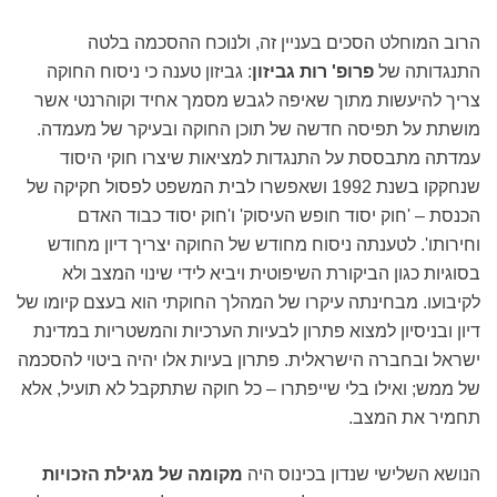
הרוב המוחלט הסכים בעניין זה, ולנוכח ההסכמה בלטה
התנגדותה של
פרופ' רות גביזון
: גביזון טענה כי ניסוח החוקה
צריך להיעשות מתוך שאיפה לגבש מסמך אחיד וקוהרנטי אשר
מושתת על תפיסה חדשה של תוכן החוקה ובעיקר של מעמדה.
עמדתה מתבססת על התנגדות למציאות שיצרו חוקי היסוד
שנחקקו בשנת 1992 ושאפשרו לבית המשפט לפסול חקיקה של
הכנסת – 'חוק יסוד חופש העיסוק' ו'חוק יסוד כבוד האדם
וחירותו'. לטענתה ניסוח מחודש של החוקה יצריך דיון מחודש
בסוגיות כגון הביקורת השיפוטית ויביא לידי שינוי המצב ולא
לקיבועו. מבחינתה עיקרו של המהלך החוקתי הוא בעצם קיומו של
דיון ובניסיון למצוא פתרון לבעיות הערכיות והמשטריות במדינת
ישראל ובחברה הישראלית. פתרון בעיות אלו יהיה ביטוי להסכמה
של ממש; ואילו בלי שייפתרו – כל חוקה שתתקבל לא תועיל, אלא
תחמיר את המצב.
הנושא השלישי שנדון בכינוס היה
מקומה של מגילת הזכויות