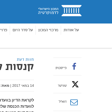
בית
על אודות
מרכזי המכון
על סדר היום
פרוי
מדיניות וחקיקה
חוות דעת
קנסות לנעדרים מווע
בית
חוות דעת
קנסות ל
פייסבוק
14 במאי 2017
|
מאת:
טוויטר
לקראת הדיון בוועד
דוא”ל
לוועדות הכנסת שלא 