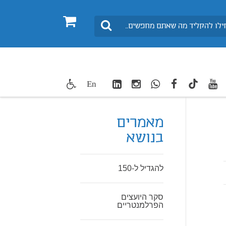
0
חיפוש
LinkedIn
Instagram
WhatsApp
facebook
youtube
twitte
En
TikTok
מאמרים
בנושא
להגדיל ל-150
סקר היועצים
הפרלמנטריים