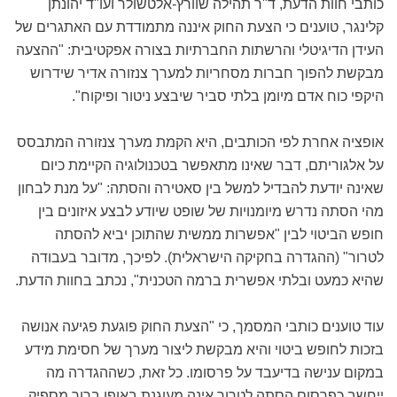
כותבי חוות הדעת, ד"ר תהילה שוורץ-אלטשולר ועו"ד יהונתן
קלינגר, טוענים כי הצעת החוק איננה מתמודדת עם האתגרים של
העידן הדיגיטלי והרשתות החברתיות בצורה אפקטיבית: "ההצעה
מבקשת להפוך חברות מסחריות למערך צנזורה אדיר שידרוש
היקפי כוח אדם מיומן בלתי סביר שיבצע ניטור ופיקוח".
אופציה אחרת לפי הכותבים, היא הקמת מערך צנזורה המתבסס
על אלגוריתם, דבר שאינו מתאפשר בטכנולוגיה הקיימת כיום
שאינה יודעת להבדיל למשל בין סאטירה והסתה: "על מנת לבחון
מהי הסתה נדרש מיומנויות של שופט שיודע לבצע איזונים בין
חופש הביטוי לבין "אפשרות ממשית שהתוכן יביא להסתה
לטרור" (ההגדרה בחקיקה הישראלית). לפיכך, מדובר בעבודה
שהיא כמעט ובלתי אפשרית ברמה הטכנית", נכתב בחוות הדעת.
עוד טוענים כותבי המסמך, כי "הצעת החוק פוגעת פגיעה אנושה
בזכות לחופש ביטוי והיא מבקשת ליצור מערך של חסימת מידע
במקום ענישה בדיעבד על פרסומו. כל זאת, כשההגדרה מה
ייחשב כפרסום הסתה לטרור אינה מעוגנת באופן ברור מספיק