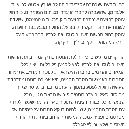
בחוות דעת שנכתבה על ידי ד"ר תהילה שוורץ-אלטשולר ועו"ד
אלעד מן, שהועברה לחברי הוועדה, מציינים המומחים, כי החוק
עוסק בהצעה שנכתבה כהצעת חוק פרטית מצומצמת, שיועדה
לשנות את חוק התקשורת. בפועל, החוק המובא בפני הוועדה,
עוסק בחוק הרשות השנייה לטלוויזיה ולרדיו, דבר המעיד על
חריגה מהנוהל התקין בהליך החקיקה.
החוקרים מדגישים, כי החלפת הנוסח בחוק המחייב את הרשות
השנייה לטלוויזיה ולרדיו, לפעול למען פלורליזם וייצוג כלל
המגזרים והזרמים בחברה הישראלית, לנוסח המחייב את עידוד
התחרות באמצעות הסרת חסמים, היא אמירה בוטה ומהדהדת
שעשויה דווקא לפגוע במגוון הדעות. מדובר בתפיסה שגויה
מהיסוד, כאילו היעדר חסמים פירושו הבאת מגוון, מבלי
שנעשתה כל עבודה רצינית שתוכיח טיעון זה. מה שעשוי לקרות
עם הסרת החסמים, עשוי להיות דווקא תחרות על כיסיהם של
מפרסמים ופנייה למכנה המשותף הרחב ביותר, תוך הדרת
השוליים שלא יזכו לייצוג כלל.