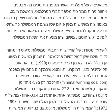
מקואליציה של מפלגות, ואשר מספר התומכים בה מבפנים
מהווה פחות ממחצית מספר חברי הפרלמנט. ממשלת מיעוט
מתקיימת מכוח קיומה של "תמיכה מבחוץ" מפלגות שאינן חברות
באופוזיציה משמשות מעין פיגום עליו נשענת הממשלה,כך שהיא
תוכל לתפקד למרות שהיא ממשלת מיעוט. מפלגות אלה מכונות
לעתים "גוש חוסם", משום שהן מונעות את הפלת הממשלה.
לישראל מסורת של קואליציות רחבות וממשלות מיעוט הן מחזה
נדיר, אולם ישנן דמוקרטיות פרלמנטריות שבהן ממשלות מיעוט
הן הכלל ולא היוצא מן הכלל. לייפהרט (1999) בחן את אופי
הקואליציה ב32- דמוקרטיות, ומצא שבמקרים בהם אין מפלגה
אחת בפרלמנט שהיא בעלת רוב, קואליציה זוכה מינימלית
(minimal winning coalition) הורכבה רק ב39- אחוז מן
המקרים, ולעומת זאת ב27.3-אחוז מן המקרים היו ממשלות
מיעוט (שהורכבו ממפלגה אחת או יותר) וב 33.4-אחוז - ממשלות
עודפות. עיון בהרכב ממשלות דנמרק מגלה שבין השנים 1998-
1972כל הממשלות היו ממשלות מיעוט. גם בנורווגיה ממשלות