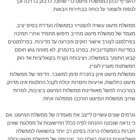
להעדיף לכהן כממשלת מיעוט כדי שתוכל לדבוק בדרכה וכך
לנסות ולשמור על כוחה בבחירות הבאות.
ממשלת מיעוט עשויה להצטייר כממשלה נעדרת בסיס יציב.
מעמד של ממשלת מיעוט מחייב חיפוש מתמיד אחרי תמיכה
בפרלמנט לצורך אישור חוקים והכרעה על מדיניות. בפרלמנטים
במדינות הסקנדינביות, בפרט בדנמרק, לא מזוהה גוש חוסם
קבוע התומך בממשלה, ויציבותה נקנית בקואליציות אד-הוק
המשתנות מעניין לעניין.
ממשלות מיעוט אינן בהכרח סימן למשבר. הדימוי של ממשלות
מיעוט כחלשות, ארעיות וחסרות יכולת לקבל החלטות אינו מדויק.
בנורבגיה למשל מאופיינות ממשלות המיעוט ביציבות, למרות
שרוב ממשלות המיעוט הורכבו ממפלגה אחת.
גורמים שונים עשויים לייצב את מעמדה של ממשלת המיעוט, אם
כי נראה שנכונה ההנחה לפיה ככלל ההישענות על מפלגות שאינן
חברות בממשלה כרוכה בסיכון רב יותר בהשוואה לממשלה
קואליציונית קבועה בעלת רוב. יציבותה של ממשלת מיעוט יכולה