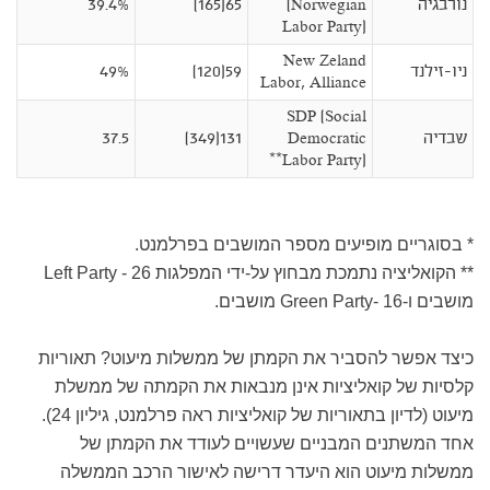
נורבגיה
(Norwegian
65(165)
39.4%
Labor Party)
New Zeland
ניו-זילנד
59(120)
49%
Labor, Alliance
SDP (Social
שבדיה
Democratic
131(349)
37.5
Labor Party)**
* בסוגריים מופיעים מספר המושבים בפרלמנט.
** הקואליציה נתמכת מבחוץ על-ידי המפלגות Left Party - 26
מושבים ו-Green Party- 16 מושבים.
כיצד אפשר להסביר את הקמתן של ממשלות מיעוט? תאוריות
קלסיות של קואליציות אינן מנבאות את הקמתה של ממשלת
מיעוט (לדיון בתאוריות של קואליציות ראה פרלמנט, גיליון 24).
אחד המשתנים המבניים שעשויים לעודד את הקמתן של
ממשלות מיעוט הוא היעדר דרישה לאישור הרכב הממשלה