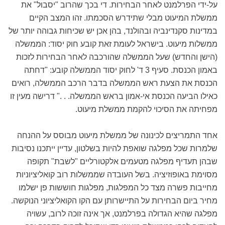
על-ידי הפרלמנט לאחר הבחירות. די בכך שהרוב "יסבול" את
ממשלת המיעוט מבלי שתידרש הסכמתו. זהו המצב הקיים
במדינות סקנדינביה ובהולנד, בהן אכן יש שכיחות גבוהה יותר של
ממשלות מיעוט. בישראל לעומת זאת קובע חוק יסוד: הממשלה
(הישן והחדש) שעל הממשלה שהורכבה לאחר הבחירות לזכות
באמון הכנסת. סעיף 3 ד' לחוק יסוד הממשלה קובע: "דחתה
הכנסת את הצעת ראש הממשלה בדבר הרכב הממשלה, רואים
כאילו הביעה הכנסת אי-אמון בראש הממשלה. . ." דרישה מעין זו
מפחיתה את הסיכוי להקמת ממשלת מיעוט.
אחד התמריצים לכינונה של ממשלת מיעוט מבוסס על ההנחה
שלמרות שכל מפלגה שואפת להיות בשלטון, עדיין ייתכנו נסיבות
שבהן תעדיף מפלגה מטעמים אלקטורליים "לשבת" תקופה
מסוימת באופוזיציה. בשל העובדה שממשלות רוב קואליציוניות
מחייבות פשרה מצד כל המפלגות, מפלגות חוששות פן ישלמו
מחיר ביום הבחירות על התיישרותן עם הקו הקואליציוני הנוקשה.
מפלגה שהיא הגדולה בפרלמנט, אך אינה זוכה לרוב, עשויה