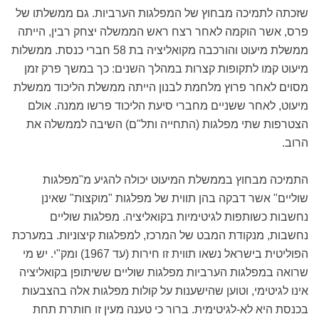
שזכתה לתמיכה מבחוץ של המפלגות הערביות. גם ממשלתו של
פרס, אשר הוקמה לאחר רצח ראש הממשלה יצחק רבין, הייתה
ממשלת מיעוט והורכבה מקואליציה בת 58 חברי כנסת. ממשלות
מיעוט קמו לתקופות קצרות במהלך השנים: כך במשך פרק זמן
מסוים לאחר פרוץ מלחמת לבנון הייתה ממשלת הליכוד ממשלת
מיעוט, לאחר ששניים מחברי סיעת הליכוד פרשו ממנה. אולם
הצטרפות שתי מפלגות (התחייה ותל"ם) השיבה לממשלה את
הרוב.
התמיכה מבחוץ בממשלת המיעוט יכולה להגיע מ"מפלגות
שוליים" אשר דבקה בהן תווית של מפלגות "מוקצות" שאינן
נחשבות כשותפות לגיטימיות בקואליציה. מפלגות שוליים
נחשבות, מנקודת המבט של המרכז, למפלגות קיצוניות. במערכת
הפוליטית בישראל נשאו תווית זו חירות (עד 1967) ומק"י. יש מי
שרואה במפלגות הערביות מפלגות שוליים ששיתופן בקואליציה
אינו לגיטימי, וטוען שהישענות על קולות מפלגות אלה בהצבעות
בכנסת היא לא-לגיטימית. ברור כי טענה מעין זו חותרת תחת