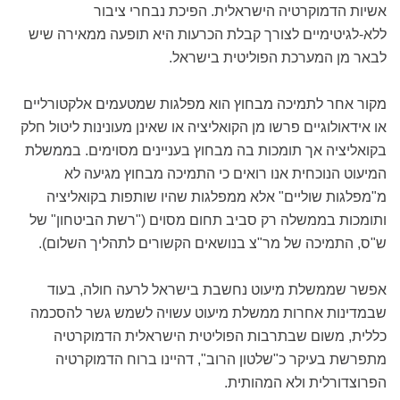
אשיות הדמוקרטיה הישראלית. הפיכת נבחרי ציבור
ללא-לגיטימיים לצורך קבלת הכרעות היא תופעה ממאירה שיש
לבאר מן המערכת הפוליטית בישראל.
מקור אחר לתמיכה מבחוץ הוא מפלגות שמטעמים אלקטורליים
או אידאולוגיים פרשו מן הקואליציה או שאינן מעונינות ליטול חלק
בקואליציה אך תומכות בה מבחוץ בעניינים מסוימים. בממשלת
המיעוט הנוכחית אנו רואים כי התמיכה מבחוץ מגיעה לא
מ"מפלגות שוליים" אלא ממפלגות שהיו שותפות בקואליציה
ותומכות בממשלה רק סביב תחום מסוים ("רשת הביטחון" של
ש"ס, התמיכה של מר"צ בנושאים הקשורים לתהליך השלום).
אפשר שממשלת מיעוט נחשבת בישראל לרעה חולה, בעוד
שבמדינות אחרות ממשלת מיעוט עשויה לשמש גשר להסכמה
כללית, משום שבתרבות הפוליטית הישראלית הדמוקרטיה
מתפרשת בעיקר כ"שלטון הרוב", דהיינו ברוח הדמוקרטיה
הפרוצדורלית ולא המהותית.