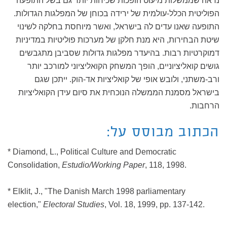
נראה שממשלות מיעוט הופכות שכיחות יותר גם בשל התופעה
הפוליטית הכלל-עולמית של ירידה בכוחן של המפלגות הגדולות.
התופעה שאנו עדים לה בישראל, ואשר מיוחסת בחלקה לשינוי
שיטת הבחירות, היא מנת חלקן של מערכות פוליטיות במדיניות
דמוקרטיות רבות. בהיעדר מפלגות גדולות שסביבן מתגבשים
גושים קואליציוניים, הופך המשחק הקואליציוני למורכב יותר
ורב-משתני, ולובש אופי של קואליציות אד-הוק. ייתכן שגם
בישראל מסמנת הממשלה הנוכחית את סיום עידן הקואליציות
הרחבות.
הכתוב מבוסס על:
* Diamond, L., Political Culture and Democratic
Consolidation,
Estudio/Working Paper
, 118, 1998.
* Elklit, J., "The Danish March 1998 parliamentary
election,"
Electoral Studies
, Vol. 18, 1999, pp. 137-142.