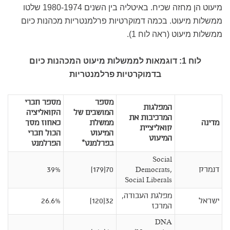
מיעוט הן מחזה שכיח. באיטליה בין השנים 1980-1974 שלטו
ממשלות מיעוט. בכמה דמוקרטיות פרלמנטריות מכהנות כיום
ממשלות מיעוט (ראה לוח 1).
לוח 1: דוגמאות לממשלות מיעוט המכהנות כיום
בדמוקרטיות פרלמנטריות
מספר
מספר חברי
המפלגות
המושבים של
הקואליציה
המרכיבות את
מדינה
ממשלת
כאחוז מסך
קואליציית
המיעוט
הכול חברי
המיעוט
בפרלמנט*
הפרלמנט
Social
דנמרק
Democrats,
70(179)
39%
Social Liberals
מפלגת העבודה,
ישראל
32(120)
26.6%
המרכז
DNA