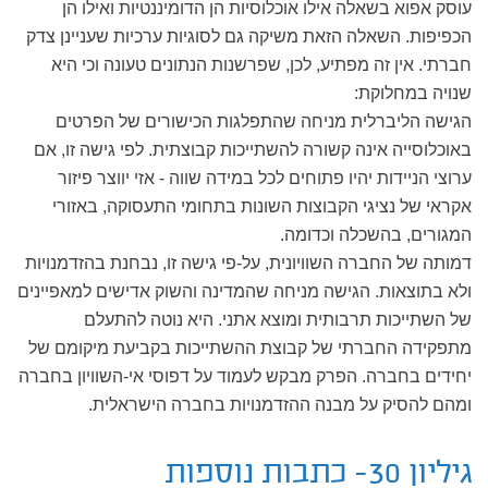
עוסק אפוא בשאלה אילו אוכלוסיות הן הדומיננטיות ואילו הן
הכפיפות. השאלה הזאת משיקה גם לסוגיות ערכיות שעניינן צדק
חברתי. אין זה מפתיע, לכן, שפרשנות הנתונים טעונה וכי היא
שנויה במחלוקת:
הגישה הליברלית מניחה שהתפלגות הכישורים של הפרטים
באוכלוסייה אינה קשורה להשתייכות קבוצתית. לפי גישה זו, אם
ערוצי הניידות יהיו פתוחים לכל במידה שווה - אזי יווצר פיזור
אקראי של נציגי הקבוצות השונות בתחומי התעסוקה, באזורי
המגורים, בהשכלה וכדומה.
דמותה של החברה השוויונית, על-פי גישה זו, נבחנת בהזדמנויות
ולא בתוצאות. הגישה מניחה שהמדינה והשוק אדישים למאפיינים
של השתייכות תרבותית ומוצא אתני. היא נוטה להתעלם
מתפקידה החברתי של קבוצת ההשתייכות בקביעת מיקומם של
יחידים בחברה. הפרק מבקש לעמוד על דפוסי אי-השוויון בחברה
ומהם להסיק על מבנה ההזדמנויות בחברה הישראלית.
גיליון 30- כתבות נוספות