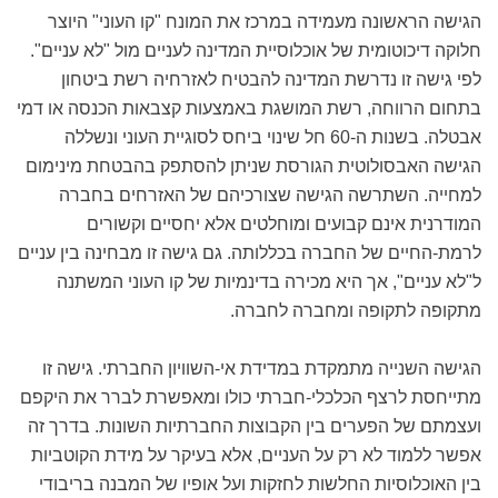
הגישה הראשונה מעמידה במרכז את המונח "קו העוני" היוצר
חלוקה דיכוטומית של אוכלוסיית המדינה לעניים מול "לא עניים".
לפי גישה זו נדרשת המדינה להבטיח לאזרחיה רשת ביטחון
בתחום הרווחה, רשת המושגת באמצעות קצבאות הכנסה או דמי
אבטלה. בשנות ה-60 חל שינוי ביחס לסוגיית העוני ונשללה
הגישה האבסולוטית הגורסת שניתן להסתפק בהבטחת מינימום
למחייה. השתרשה הגישה שצורכיהם של האזרחים בחברה
המודרנית אינם קבועים ומוחלטים אלא יחסיים וקשורים
לרמת-החיים של החברה בכללותה. גם גישה זו מבחינה בין עניים
ל"לא עניים", אך היא מכירה בדינמיות של קו העוני המשתנה
מתקופה לתקופה ומחברה לחברה.
הגישה השנייה מתמקדת במדידת אי-השוויון החברתי. גישה זו
מתייחסת לרצף הכלכלי-חברתי כולו ומאפשרת לברר את היקפם
ועצמתם של הפערים בין הקבוצות החברתיות השונות. בדרך זה
אפשר ללמוד לא רק על העניים, אלא בעיקר על מידת הקוטביות
בין האוכלוסיות החלשות לחזקות ועל אופיו של המבנה בריבודי