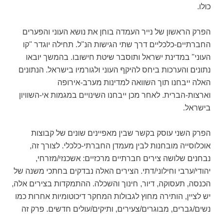
כולו.
הפרק הראשון של נייר העמדה בוחן את נושא העוני והפערים
החברתיים-כלכליים דרך שתי הגישות הנ"ל. תחילה יוגדר "קו
העוני" במדינת ישראל ותוסבר שיטת חישובו. בהמשך יובאו
נתונים והערכות ביחס להיקף העוני ולגורמיו בישראל. הנתונים
האלה ייבחנו תוך השוואה למדינות מערב-אירופה
וארצות-הברית. לאחר מכן ייבחנו השינויים במגמות אי-השוויון
בישראל.
הפרק השני עוסק בקשר שבין מאפיינים שונים של קבוצות
אוכלוסייה מובחנות לבין מעמדן החברתי-כלכלי. לצורך זה,
נבחנים שלושה צירים חברתיים מרכזיים: אשכנזי/מזרחי,
יהודי/ערבי וחילוני/דתי. הצירים האלה נבדקים בחתכי משנה של
הכנסה, תעסוקה, דיור, חינוך והשכלה. ההתמקדות בצירים אלה,
יש לציין, הותירה מחוץ לגבולות המחקר דיכוטומיות אחרות כמו
נשים/גברים, מבוגרים/צעירים, ותיקים/עולים חדשים. פרק זה