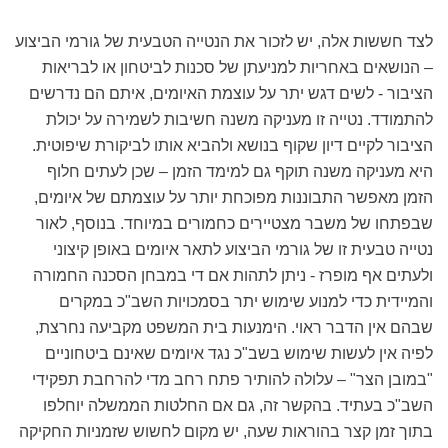
לצד חששות אלה, יש לזכור את הנטייה הטבעית של גורמי הביצוע
– הנושאים באחריות למניעתן של סכנות לביטחון או לבריאות
הציבור - לשים דגש יתר על עוצמת האיומים, איתם הם נדרשים
להתמודד. נטייה זו מעניקה משנה חשיבות לשמירה על יכולת
הציבור לקיים דיון שקוף בנושא ולהביא אותו לביקורת שיפוטית.
היא מעניקה משנה תוקף גם למימד הזמן – שכן לעתים חלוף
הזמן מאפשר התבוננות מפוכחת יותר על עוצמתם של איומים,
שבפתחו של משבר מצטיירים כחמורים במיוחד. בנוסף, לאור
נטייה טבעית זו של גורמי הביצוע לתאר איומים באופן קיצוני
ולעתים אף מופרז - ניתן לתהות אם די במבחן הסכנה החמורה
והמיידית כדי למנוע שימוש יתר בסמכויות השב"כ במקרים
שבהם אין הדבר ראוי. הימנעות בית המשפט מקביעה נחרצת,
לפיה אין לעשות שימוש בשב"כ נגד איומים שאינם ביטחוניים
"במובן הצר" – עלולה להותיר פתח רחב מדי להרחבת תפקידי
השב"כ בעתיד. בהקשר זה, גם אם החלטות הממשלה יוחלפו
בתוך זמן קצר בהוראות שעה, יש מקום לחשוש שזמניות החקיקה