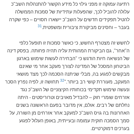
רתיעה עמוקה זו מפני גילוי כל מידע הקשור להתנהלות השב"כ
עלולה להוביל לכך, שהפעלות עתידיות של סמכות הממשלה
להטיל תפקידים חדשים על השב"כ יישארו חסויים – כפי שקרה
31
בעבר – וחסינים מביקורת ציבורית ומשפטית.
לחשש זה מצטרף החשש, כי כאשר סמכות זו תופעל כלפי
ה"אחר", גם הביקורת המהותית עליה תהיה פחותה. בפסק דינה
של הנשיאה חיות הודגש כי "הבחירה לעשות שימוש בארגון
הביטחון המסכל של המדינה לצורך מעקב אחר מי שאינם
מבקשים לפגוע בה, מבלי שניתנה הסכמה לכך מצד מושאי
32
המעקב, מעוררת קושי רב ביותר."
תחושה זו, לפיה נפרץ הסכר
ונעשה שימוש תקדימי בכוחותיו הקיצוניים של השב"כ נגד
אזרחים שומרי חוק – להבדיל מאויבים וטרוריסטים - היתה
נחלתם של רבים. אולם, אין מדובר בפעם הראשונה בשנים
האחרונות בה גויס השב"כ למעקב אחר אזרחים מן השורה, על
סמך הסמכה חוקית עמומה ובעייתית, באופן העלול לפגוע
בערכים דמוקרטיים.