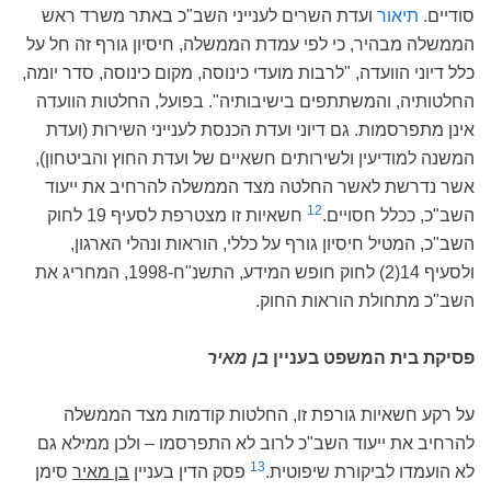
סודיים.
תיאור
ועדת השרים לענייני השב"כ באתר משרד ראש
הממשלה מבהיר, כי לפי עמדת הממשלה, חיסיון גורף זה חל על
כלל דיוני הוועדה, "לרבות מועדי כינוסה, מקום כינוסה, סדר יומה,
החלטותיה, והמשתתפים בישיבותיה". בפועל, החלטות הוועדה
אינן מתפרסמות. גם דיוני ועדת הכנסת לענייני השירות (ועדת
המשנה למודיעין ולשירותים חשאיים של ועדת החוץ והביטחון),
אשר נדרשת לאשר החלטה מצד הממשלה להרחיב את ייעוד
12
השב"כ, ככלל חסויים.
חשאיות זו מצטרפת לסעיף 19 לחוק
השב"כ, המטיל חיסיון גורף על כללי, הוראות ונהלי הארגון,
ולסעיף 14(2) לחוק חופש המידע, התשנ"ח-1998, המחריג את
השב"כ מתחולת הוראות החוק.
פסיקת בית המשפט בעניין
בן מאיר
על רקע חשאיות גורפת זו, החלטות קודמות מצד הממשלה
להרחיב את ייעוד השב"כ לרוב לא התפרסמו – ולכן ממילא גם
13
לא הועמדו לביקורת שיפוטית.
פסק הדין בעניין
בן מאיר
סימן