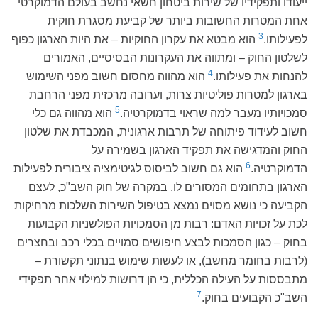
ייעודו ותפקידיו של שירות ביטחון חשאי נחשב בעולם הדמוקרטי
אחת המטרות החשובות ביותר של קביעת מסגרת חוקית
3
לפעילותו.
הוא מבטא את עקרון החוקיות – את היות הארגון כפוף
לשלטון החוק – ומתווה את העקרונות הבסיסיים, האמורים
4
להנחות את פעילותו.
הוא מהווה מחסום חשוב מפני השימוש
בארגון למטרות פוליטיות צרות, וערובה מרכזית מפני הרחבת
5
סמכויותיו מעבר למה שראוי בדמוקרטיה.
הוא מהווה גם כלי
חשוב לעידוד פיתוחה של תרבות ארגונית, המכבדת את שלטון
החוק והמדגישה את תפקיד הארגון בשמירה על
6
הדמוקרטיה.
הוא גם חשוב לביסוס לגיטימציה ציבורית לפעילות
הארגון בתחומים המסורים לו. במקרה של חוק השב"כ, לעצם
הקביעה כי נושא מסוים נמצא בטיפול השירות השלכות מרחיקות
לכת על זכויות האדם: רבות מן הסמכויות הפולשניות הקבועות
בחוק – כגון הסמכות לבצע חיפושים סמויים בכלי רכב ובחצרים
(לרבות בחומר מחשב), או לעשות שימוש בנתוני תקשורת –
מתבססות על העילה הכללית, כי הן דרושות למילוי אחר תפקידי
7
השב"כ הקבועים בחוק.