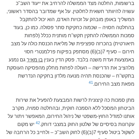
ברשומות, החלטה מצד הממשלה להרחיב את ייעוד השב"כ
עשויה להיוותר חשאית לחלוטין. על אף שמדובר בהסדר ראשוני,
המשליך באופן מובהק על זכויות האדם, הוא יכול להתקבל
בהחלטה חסויה – שכמוה כחקיקת סתר פסולה. כמו כן, בעוד
סמכות הממשלה להתקין תקש"ח מותנית ככלל (לפחות
תיאורטית) בהכרזה ספציפית של מליאת הכנסת כולה על מצב
חירום – סעיף 7(ב)(6) מסתפק בפיקוח פרלמנטרי חסוי
באמצעות ועדת משנה בלבד. פסק הדין בענין
בן מאיר
גם נמנע
מלהציב את הדרישה – העולה לפחות מחלק מהפסיקה העוסקת
בתקש"ח – שהכנסת תהיה מנועה מלדון בחקיקה הנדרשת
41
מפאת מצב החירום.
מתן סמכות כה קיצונית לרשות המבצעת להפעיל את שירות
הביטחון המסכל ללא הסמכה חוקית, ובהחלטה סמויה, מקרב
אותנו למודל החוץ-משפטי של ניהול החירום, המאפשר ויתור על
42
עקרונות בסיסיים של שלטון החוק במצבי דוחק.
יש מקום
לשקול ביטול סעיף 7(ב)(6) לחוק השב"כ – ולחייב כל הרחבה של