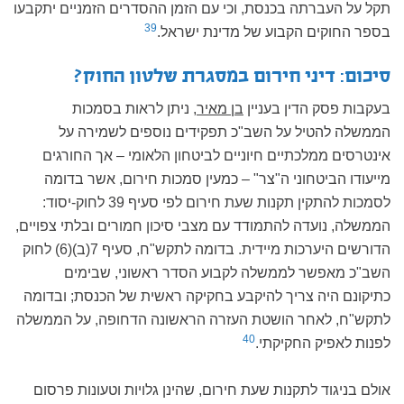
תקל על העברתה בכנסת, וכי עם הזמן ההסדרים הזמניים יתקבעו
39
בספר החוקים הקבוע של מדינת ישראל.
סיכום: דיני חירום במסגרת שלטון החוק?
בעקבות פסק הדין בעניין
בן מאיר
, ניתן לראות בסמכות
הממשלה להטיל על השב"כ תפקידים נוספים לשמירה על
אינטרסים ממלכתיים חיוניים לביטחון הלאומי – אך החורגים
מייעודו הביטחוני ה"צר" – כמעין סמכות חירום, אשר בדומה
לסמכות להתקין תקנות שעת חירום לפי סעיף 39 לחוק-יסוד:
הממשלה, נועדה להתמודד עם מצבי סיכון חמורים ובלתי צפויים,
הדורשים היערכות מיידית. בדומה לתקש"ח, סעיף 7(ב)(6) לחוק
השב"כ מאפשר לממשלה לקבוע הסדר ראשוני, שבימים
כתיקונם היה צריך להיקבע בחקיקה ראשית של הכנסת; ובדומה
לתקש"ח, לאחר הושטת העזרה הראשונה הדחופה, על הממשלה
40
לפנות לאפיק החקיקתי.
אולם בניגוד לתקנות שעת חירום, שהינן גלויות וטעונות פרסום