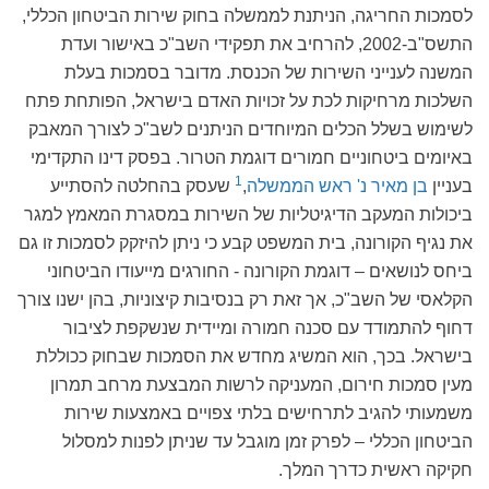
לסמכות החריגה, הניתנת לממשלה בחוק שירות הביטחון הכללי,
התשס"ב-2002, להרחיב את תפקידי השב"כ באישור ועדת
המשנה לענייני השירות של הכנסת. מדובר בסמכות בעלת
השלכות מרחיקות לכת על זכויות האדם בישראל, הפותחת פתח
לשימוש בשלל הכלים המיוחדים הניתנים לשב"כ לצורך המאבק
באיומים ביטחוניים חמורים דוגמת הטרור. בפסק דינו התקדימי
1
בעניין
בן מאיר נ' ראש הממשלה
,
שעסק בהחלטה להסתייע
ביכולות המעקב הדיגיטליות של השירות במסגרת המאמץ למגר
את נגיף הקורונה, בית המשפט קבע כי ניתן להיזקק לסמכות זו גם
ביחס לנושאים – דוגמת הקורונה - החורגים מייעודו הביטחוני
הקלאסי של השב"כ, אך זאת רק בנסיבות קיצוניות, בהן ישנו צורך
דחוף להתמודד עם סכנה חמורה ומיידית שנשקפת לציבור
בישראל. בכך, הוא המשיג מחדש את הסמכות שבחוק ככוללת
מעין סמכות חירום, המעניקה לרשות המבצעת מרחב תמרון
משמעותי להגיב לתרחישים בלתי צפויים באמצעות שירות
הביטחון הכללי – לפרק זמן מוגבל עד שניתן לפנות למסלול
חקיקה ראשית כדרך המלך.