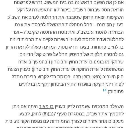
אם כן את הפעם הראשונה בה בית המשפט נדרש לפרשנות
הוראת הסל שבחוק השב"כ. ביקורת זו התאפשרה על רקע
השקיפות יוצאת הדופן שסובבה את ההחלטה לערב את השב"כ
בעניין הקורונה – החל מהחלטת הממשלה לפרסם את עצם
הבחירה להסתייע בשב"כ ואת נוסח ההחלטה שקיבלה – ועד
להחלטת ועדת הכנסת לענייני השירות לקיים את מרבית דיוניה
בדלתיים פתוחות. בצעד חריג נוסף, המדינה פעלה לקראת הדיון
גם להסרה חלקית של החיסיון החל על פרוטוקולי הדיונים
שהתקיימו בזמנו בוועדת החוץ והביטחון (ובהמשך בוועדה
המשותפת לוועדת החוקה ולוועדת החוץ והביטחון) בעניין הצעת
חוק השב"כ (מאז, תוקן תקנון הכנסת כדי לקבוע ברירת מחדל
לפיה דיוני חקיקה בוועדת החוץ הביטחון יתקיימו בדלתיים
14
פתוחות).
השאלה המרכזית שעמדה לדיון בעניין
בן מאיר
היתה אם ניתן
להסמיך את השב"כ, במסגרת סעיף 7(ב)(6) לחוק, לבצע
מעקבים אחר אזרחים לצורך התמודדות עם מגפת הקורונה. בית