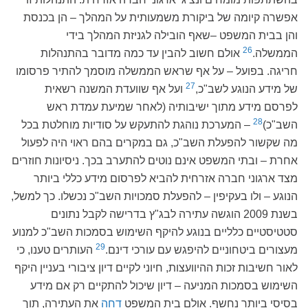
אפשרה קיומה של ביקורת משמעותית על המהלך – הן בכנסת
והן בבית המשפט –שאף הובילה לגניזת המהלך בידי
26
הממשלה.
אולם חשוב להבין עד כמה מדובר בהתנהלות
חריגה. בפועל – על אף שראש הממשלה מוסמך להתיר פרסומו
27
של מידע הנוגע לשב"כ,
ועל אף שוועדת המשנה רשאית
לפרסם מידע מתוך ישיבותיה (לאחר שמיעת עמדת ראש
28
השב"כ)
– המערכת נוהגת להתעקש על סודיות מוחלטת בכל
מה שקשור להפעלת השב"כ, גם במקרים בהם ראוי היה לפעול
אחרת – ובתי המשפט אינם נוטים להתערב בכך. ניסיונות חוזרים
מצד ארגוני חברה אזרחית להביא לפרסום מידע כללי ביותר
הנוגע – ולו בעקיפין – להפעלת סמכויות השב"כ נכשלו. כך למשל,
בשנת 2009 הוגשה עתירה לבג"ץ בדרישה לקבל נתונים
סטטיסטיים כלליים בנוגע להיקף השימוש בסמכות השב"כ למנוע
29
מעצורים ביטחוניים להיפגש עם עורכי דינם.
העותרים טענו, כי
לאור חשיבות זכות ההיוועצות, חיוני לקיים דיון ציבורי בעניין היקף
השימוש בסמכות המניעה – דיון שיכול להתקיים רק אם מידע
בסיסי ביותר נחשף. אולם בית המשפט
דחה
את העתירה, תוך