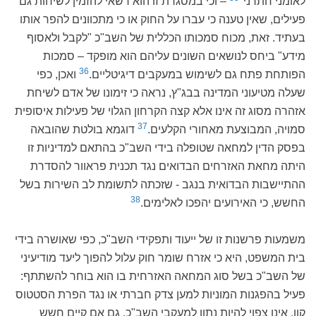
לאומני חתרני"
– וכי במסגרת זו הוא רשאי להזמין לשיחות גם
פעילים, שאין טענה כי עברו על החוק או כי מתכוונים להפר אותו
בעתיד. זאת, מכוח סמכותו הכללית של השב"כ "לקבל ולאסוף
מידע" ביחס לנושאים השונים עליהם הוא מופקד – סמכות
36
הפותחת פתח גם לשימוש במעקבים דיגיטליים.
ואכן, כפי
שעלה מטיעוני המדינה בבג"ץ, נראה כי זימונו של אדם לשיחת
אזהרה מסוג זה אינו אלא קצה הקרחון הגלוי של פעילות איסופית
37
סמויה, המבוצעת מאחורי הקלעים.
דוגמא בולטת שהובאה
בפסק הדין למחאה שטופלה בידי השב"כ בהתאם למדיניות זו
היתה מחאת האזרחים הבדואים נגד תכנית פראוור להסדרת
ההתיישבות הבדואית בנגב - שזכתה לתשומת לב השירות בשל
38
החשש, כי האירועים יהפכו לאלימים.
משמעות פרשנות זו של ייעוד ותפקידי השב"כ, כפי שאושרה בידי
בית המשפט, היא כי אזרח שומר חוק עלול להפוך ליעד מודיעיני
של השב"כ בשל סוג המחאה האזרחית בו הוא בוחר להשתתף:
פעיל בהפגנות המוניות למען צדק חברתי או נגד הפרת הסטטוס
קוו, אינו צפוי להיות נתון למעקבי השב"כ, גם אם קיים חשש