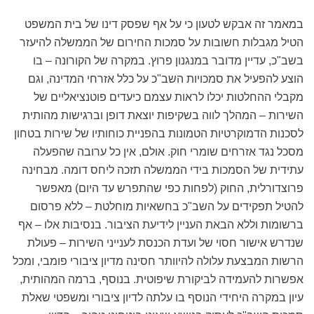
במאמר זה אבקש לטעון כי על אף שפסק דינו של בית המשפט
הטיל מגבלות חשובות על סמכות החירום של הממשלה להיעזר
בשב"כ, עדיין מדובר במנגנון פרוץ. במקרה של הקורונה – בו
הוצע להפעיל את סמכויות השב"כ על כלל אזרחי המדינה, וגם
מקבלי ההחלטות יכלו לראות עצמם כיעדים פוטנציאליים של
השירות – המהלך לווה בשקיפות יוצאת דופן וברגישות מהותית
לסכנות הדמוקרטיות הטמונות בהפניית כוחותיו של שירות בטחון
מסכל נגד אזרחים שומרי חוק. אולם, אין כל ערובה שהפעלה
עתידית של הסמכות בידי הממשלה תזכה ליחס דומה. מבחינה
פרוצדורלית, החוק (לפחות כפי שהתפרש עד היום) מאפשר
להטיל תפקידים על השב"כ בחשאיות מוחלטת – ללא פרסום
ברשומות וללא הבאת העניין לידיעת הציבור. בנסיבות אלו – אף
שנדרש אישור חסוי של ועדת הכנסת לענייני השירות – פעולת
הרשות המבצעת עלולה להיוותר חסינה מדיון ציבורי פומבי, ומכל
אפשרות להעמידה לביקורת שיפוטית. בנוסף, ברמה המהותית,
עיון במקרה היחידי הנוסף בו עלתה לדיון ציבורי ומשפטי שאלת