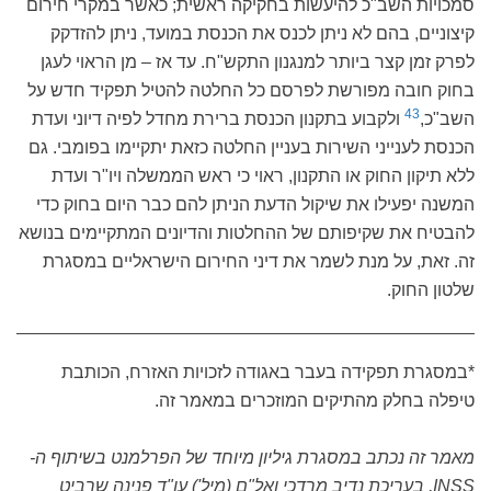
סמכויות השב"כ להיעשות בחקיקה ראשית; כאשר במקרי חירום
קיצוניים, בהם לא ניתן לכנס את הכנסת במועד, ניתן להזדקק
לפרק זמן קצר ביותר למנגנון התקש"ח. עד אז – מן הראוי לעגן
בחוק חובה מפורשת לפרסם כל החלטה להטיל תפקיד חדש על
43
השב"כ,
ולקבוע בתקנון הכנסת ברירת מחדל לפיה דיוני ועדת
הכנסת לענייני השירות בעניין החלטה כזאת יתקיימו בפומבי. גם
ללא תיקון החוק או התקנון, ראוי כי ראש הממשלה ויו"ר ועדת
המשנה יפעילו את שיקול הדעת הניתן להם כבר היום בחוק כדי
להבטיח את שקיפותם של ההחלטות והדיונים המתקיימים בנושא
זה. זאת, על מנת לשמר את דיני החירום הישראליים במסגרת
שלטון החוק.
*במסגרת תפקידה בעבר באגודה לזכויות האזרח, הכותבת
טיפלה בחלק מהתיקים המוזכרים במאמר זה.
מאמר זה נכתב במסגרת גיליון מיוחד של הפרלמנט בשיתוף ה-
INSS, בעריכת נדיב מרדכי ואל"ם (מיל') עו"ד פנינה שרביט