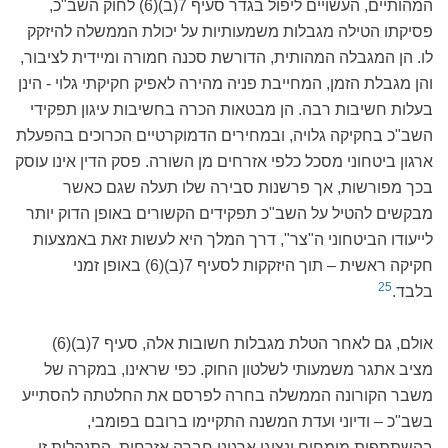
המהותיים, העשויים ליפול בגדר סעיף 7(ב)(6) לחוק השב"כ,
פסיקתו הטילה מגבלות משמעותיות על יכולת הממשלה להיזקק
לו. הן המגבלה המהותית, הדורשת סכנה חמורה ומיידית לציבור,
והן מגבלת הזמן, המחייבת פניה מהירה לאפיק חקיקתי גלוי - הינן
בעלות חשיבות רבה. הן מבטאות הכרה בחשיבות עיגון תפקידי
השב"כ בחקיקה גלויה, ובמחירים הדמוקרטיים הכרוכים בהפעלת
ארגון ביטחוני מסכל כלפי אזרחים מן השורה. פסק הדין אינו עוסק
בכך מפורשות, אך פרשנות סבירה שלו תעלה שגם כאשר
מבקשים להטיל על השב"כ תפקידים הקשורים באופן הדוק יותר
לייעודו הביטחוני ה"צר", דרך המלך היא לעשות זאת באמצעות
חקיקה ראשית – תוך היזקקות לסעיף 7(ב)(6) באופן זמני
25
בלבד.
אולם, גם לאחר הטלת מגבלות חשובות אלה, סעיף 7(ב)(6)
מציב אתגר משמעותי לשלטון החוק. כפי שראינו, במקרה של
משבר הקורונה הממשלה בחרה לפרסם את החלטתה להסתייע
בשב"כ – ודיוני ועדת המשנה התקיימו ברובם בפומבי,
בהשתתפות מומחים ונציגי ארגוני חברה אזרחית. התנהלות זו