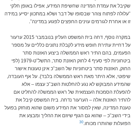
שקיבל את עמדת המדינה שחשיפת המידע, אפילו באופן חלקי
"עלולה לפתוח צוהר שבסופו של דבר ושלא במתכוון יסייע במידה
זו או אחרת לגורמים עוינים החפצים לפגוע במדינה".
במקרה נוסף, דחה בית המשפט העליון בנובמבר 2015 ערעור
על דחיית עתירת חופש מידע לקבלת נתונים כלליים על מספר
הפעמים, בהם התיר ראש הממשלה ביצוע האזנות סתר
ביטחוניות לפי סעיף 4 לחוק האזנת סתר, התשל"ט-1979 (לפי
החוק, האזנות סתר ביטחוניות של השב"כ אינן טעונות אישור
שיפוטי, אלא היתר מאת ראש הממשלה בלבד). על אף העובדה,
שהמידע המבוקש לא נגע להחלטות השב"כ עצמו – אלא
להפעלת הסמכות העצמאית של ראש הממשלה להחליט אם
להתיר האזנות אלה – הערעור נדחה. בית המשפט קיבל את
טענת המדינה, שאין למסור את המידע משום שהוא מוחזק בפועל
בידי השב"כ – שהוא גם הגוף שיוזם את ההליך ומבצע את
30
הפועלות שהותרו מכוחו.