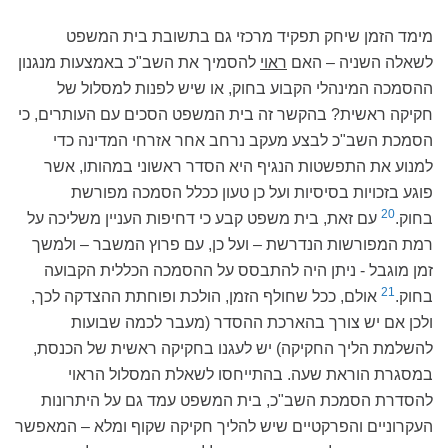
מימד הזמן שיחק תפקיד מרכזי גם בתשובת בית המשפט
לשאלה השניה – האם
ראוי
להסמיך את השב"כ באמצעות מנגנון
ההסמכה המינהלי הקבוע בחוק, או שיש לפנות למסלול של
חקיקה ראשית? בהקשר זה בית המשפט הסכים עם העותרים, כי
הסמכת השב"כ לבצע מעקב נרחב אחר אזרחי המדינה כדי
למנוע את התפשטות הנגיף היא הסדר ראשוני במהותו, אשר
פוגע בזכויות בסיסיות ועל כן טעון ככלל הסמכה מפורשת
20
בחוק.
עם זאת, בית משפט קבע כי דחיפות העניין משליכה על
רמת המפורשות הנדרשת – ועל כן, עם פרוץ המשבר – ולמשך
זמן מוגבל - ניתן היה להתבסס על ההסמכה הכללית הקבועה
21
בחוק.
אולם, ככל שחולף הזמן, הולכת ופוחתת ההצדקה לכך,
ולכן אם יש צורך בהארכת ההסדר (מעבר לכמה שבועות
להשלמת הליך החקיקה) יש לעגנו בחקיקה ראשית של הכנסת,
במסגרת הוראת שעה. בהתייחסו לשאלת המסלול הראוי
להסדרת הסמכת השב"כ, בית המשפט עמד גם על היתרונות
העקרוניים והפרקטיים שיש להליך חקיקה שקוף ומלא – המאפשר