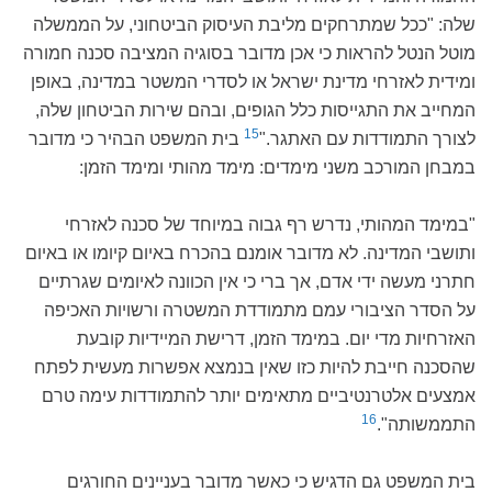
שלה: "ככל שמתרחקים מליבת העיסוק הביטחוני, על הממשלה
מוטל הנטל להראות כי אכן מדובר בסוגיה המציבה סכנה חמורה
ומידית לאזרחי מדינת ישראל או לסדרי המשטר במדינה, באופן
המחייב את התגייסות כלל הגופים, ובהם שירות הביטחון שלה,
15
לצורך התמודדות עם האתגר."
בית המשפט הבהיר כי מדובר
במבחן המורכב משני מימדים: מימד מהותי ומימד הזמן:
"במימד המהותי, נדרש רף גבוה במיוחד של סכנה לאזרחי
ותושבי המדינה. לא מדובר אומנם בהכרח באיום קיומו או באיום
חתרני מעשה ידי אדם, אך ברי כי אין הכוונה לאיומים שגרתיים
על הסדר הציבורי עמם מתמודדת המשטרה ורשויות האכיפה
האזרחיות מדי יום. במימד הזמן, דרישת המיידיות קובעת
שהסכנה חייבת להיות כזו שאין בנמצא אפשרות מעשית לפתח
אמצעים אלטרנטיביים מתאימים יותר להתמודדות עימה טרם
16
התממשותה".
בית המשפט גם הדגיש כי כאשר מדובר בעניינים החורגים