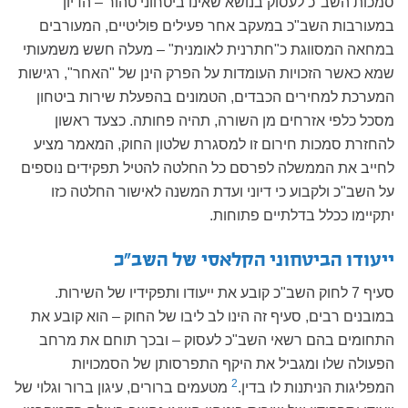
סמכות השב"כ לעסוק בנושא שאינו ביטחוני טהור – הדיון
במעורבות השב"כ במעקב אחר פעילים פוליטיים, המעורבים
במחאה המסווגת כ"חתרנית לאומנית" – מעלה חשש משמעותי
שמא כאשר הזכויות העומדות על הפרק הינן של "האחר", רגישות
המערכת למחירים הכבדים, הטמונים בהפעלת שירות ביטחון
מסכל כלפי אזרחים מן השורה, תהיה פחותה. כצעד ראשון
להחזרת סמכות חירום זו למסגרת שלטון החוק, המאמר מציע
לחייב את הממשלה לפרסם כל החלטה להטיל תפקידים נוספים
על השב"כ ולקבוע כי דיוני ועדת המשנה לאישור החלטה כזו
יתקיימו ככלל בדלתיים פתוחות.
ייעודו הביטחוני הקלאסי של השב"כ
סעיף 7 לחוק השב"כ קובע את ייעודו ותפקידיו של השירות.
במובנים רבים, סעיף זה הינו לב ליבו של החוק – הוא קובע את
התחומים בהם רשאי השב"כ לעסוק – ובכך תוחם את מרחב
הפעולה שלו ומגביל את היקף התפרסותן של הסמכויות
2
המפליגות הניתנות לו בדין.
מטעמים ברורים, עיגון ברור וגלוי של