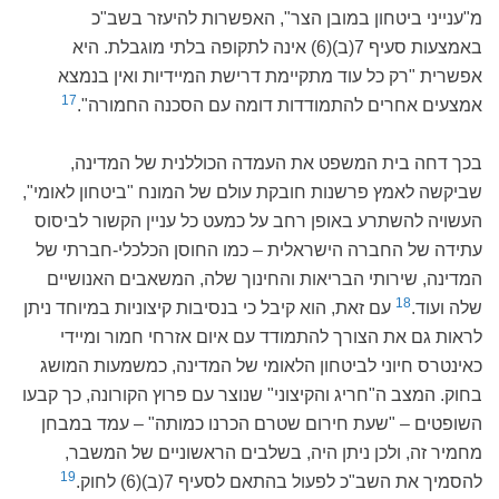
מ"ענייני ביטחון במובן הצר", האפשרות להיעזר בשב"כ
באמצעות סעיף 7(ב)(6) אינה לתקופה בלתי מוגבלת. היא
אפשרית "רק כל עוד מתקיימת דרישת המיידיות ואין בנמצא
17
אמצעים אחרים להתמודדות דומה עם הסכנה החמורה".
בכך דחה בית המשפט את העמדה הכוללנית של המדינה,
שביקשה לאמץ פרשנות חובקת עולם של המונח "ביטחון לאומי",
העשויה להשתרע באופן רחב על כמעט כל עניין הקשור לביסוס
עתידה של החברה הישראלית – כמו החוסן הכלכלי-חברתי של
המדינה, שירותי הבריאות והחינוך שלה, המשאבים האנושיים
18
שלה ועוד.
עם זאת, הוא קיבל כי בנסיבות קיצוניות במיוחד ניתן
לראות גם את הצורך להתמודד עם איום אזרחי חמור ומיידי
כאינטרס חיוני לביטחון הלאומי של המדינה, כמשמעות המושג
בחוק. המצב ה"חריג והקיצוני" שנוצר עם פרוץ הקורונה, כך קבעו
השופטים – "שעת חירום שטרם הכרנו כמותה" – עמד במבחן
מחמיר זה, ולכן ניתן היה, בשלבים הראשוניים של המשבר,
19
להסמיך את השב"כ לפעול בהתאם לסעיף 7(ב)(6) לחוק.