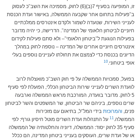
זו, המופיעה בסעיף 7(ב)(6) לחוק, מסמיכה את השב"כ לעסוק
ב"פעילות בתחום אחר שקבעה הממשלה, באישור ועדת הכנסת
לענייני השירות, שנועדה לשמור ולקדם אינטרסים ממלכתיים
חיוניים לביטחון הלאומי של המדינה". הדרישה, כי יהיה מדובר
בפעילות הנוגעת ל"ביטחון הלאומי"– ולא סתם פעילות לקידום
אינטרסים חיוניים אחרים של המדינה – נוספה לחוק במהלך
הדיונים בכנסת כדי לצמצם את תחולתו לעניינים נוספים בעלי
10
אופי ביטחוני.
בפועל, סמכויות הממשלה על פי חוק השב"כ מואצלות לרוב
לוועדת השרים לענייני שירות הביטחון הכללי, הפועלת לפי סעיף
5 לחוק. מדובר בוועדה, המורכבת מראש הממשלה וארבעה
שרים נוספים, ביניהם שר הביטחון, שר המשפטים והשר לביטחון
פנים,
והמרוכזת
בידי המל"ל, בתיאום עם מזכירות
11
הממשלה.
על התנהלות ועדת השרים מוטל חיסיון גורף: לפי
סעיף 35 לחוק יסוד: הממשלה, דיוניה והחלטותיה של הממשלה
או של ועדת שרים, העוסקים בענייני ביטחון המדינה, הם ככלל