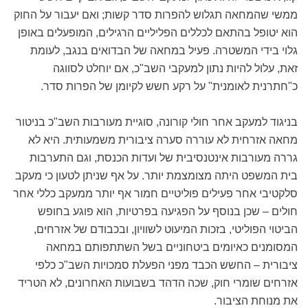
ממשי שהמחאה תגלוש להפרות סדר קשות; ואם יעבור על החוק
הוא יטופל בהתאם לכללים הפליליים הרגילים, המופעלים באופן
גלוי בידי המשטרה. פעיל במחאה של הבדואים בנגב, לעומת
זאת, עלול להיות נתון למעקבי השב"כ, אם יוחלט לסווגה
כ"חתרנית לאומנית" על רקע חשש לקיומן של הפרות סדר.
בניגוד למעקב אחר חולי קורונה, סוגיית מעורבות השב"כ בניטור
מחאה אזרחית לא עוררה סערה ציבורית משמעותית. היא לא
גררה מעורבות אינטנסיבית של ועדות הכנסת, וגם התערבות
בית המשפט היתה מצומצמת יותר. על אף שניתן לטעון כי מעקב
סלקטיבי אחר פעילים פוליטיים חמור אף יותר ממעקב כללי אחר
חולים – שכן בנוסף על הפגיעה בפרטיות, הוא פוגע בחופש
הביטוי הפוליטי, בזכות המיעוט לשוויון, ובכבודם של אזרחים,
המסומנים כאיומים ביטחוניים בשל השתתפותם במחאה
ציבורית – החשש הכבד מפני הפעלת סמכויות השב"כ כלפי
אזרחים שומרי חוק, שכה הדהד בשבועות האחרונים, לא הטריד
את מנוחת הציבור.