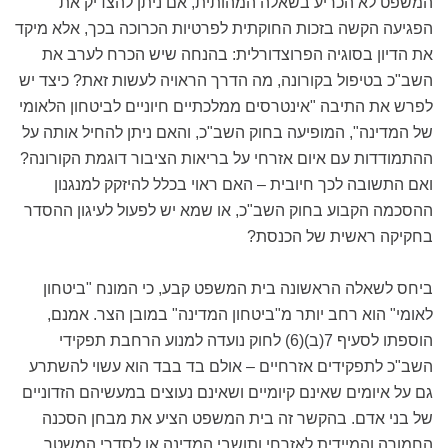
המשפט לא הכריע בשאלה המהותית, אם ניתן להצדיק את
הפגיעה הקשה בזכות החוקתית לפרטיות הכרוכה בכך, אלא מיקד
את הדיון בסוגיה הפרוצדורלית: בהנחה שיש הכרח לערב את
השב"כ בטיפול בקורונה, מה הדרך הראויה לעשות זאת? כיצד יש
לפרש את התיבה "אינטרסים ממלכתיים חיוניים לביטחון הלאומי
של המדינה", המופיעה בחוק השב"כ, והאם ניתן להחיל אותה על
ההתמודדות עם איום אזרחי על בריאות הציבור דוגמת הקורונה?
ואם התשובה לכך חיובית – האם ראוי בכלל להיזקק למנגנון
ההסכמה הקבוע בחוק השב"כ, או שמא יש לפעול לעיגון ההסדר
בחקיקה ראשית של הכנסת?
ביחס לשאלה הראשונה בית המשפט קבע, כי המונח "ביטחון
לאומי" הוא רחב יותר מ"ביטחון המדינה" במובן הצר. אמנם,
הוספתו לסעיף 7(ב)(6) לחוק נועדה למנוע הרחבת תפקידי
השב"כ לתפקידים אזרחיים – אולם בד בבד הוא עשוי להשתרע
גם על איומים שאינם קיומיים ושאינם נעוצים במעשיהם הזדוניים
של בני אדם. בהקשר זה בית המשפט הציע את מבחן הסכנה
החמורה והמיידית לאזרחי ותושבי המדינה או לסדרי המשטר