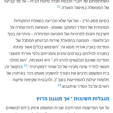
השתתפותם של חברי הכנסת מכלל סיעות הבית – על פני קביעה
22
של הממשלה באישור הוועדה.
בסיום פסק הדין – ועל אף שלא הכריעה בשאלת החוקתיות
המהותית של הסדר המעקב שאומץ - הנשיאה חיות עמדה על
חשיבות הזכות לפרטיות ועל הפגיעה המיוחדת – והחריגה בנוף
הבינלאומי - הטמונה בהפעלת שירות הביטחון המסכל של
המדינה בעניין אזרחי מסוג זה: "השימוש בכלים אשר פותחו
במטרה להילחם בגורמים עוינים והפנייתם כלפי אזרחי ותושבי
המדינה שאינם מבקשים להרע לה," היא הטעימה, "הוא מהלך
23
העשוי להדיר שינה מעיניו של כל שוחר דמוקרטיה".
בהקשר זה,
בית המשפט הדגיש את הצורך להשקיע מאמץ ניכר באיתורן של
חלופות יעילות להסתייעות בשב"כ, ולהבטיח שקיפות ופיקוח
24
ראויים על כל הסדר שיתגבש.
מגבלות חשובות – אך מנגנון פרוץ
על אף הפרשנות המרחיבה שבית המשפט אימץ ביחס לנושאים