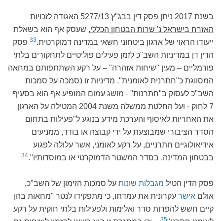
בשנת 2017 ניתן פסק דין בבג"ץ 5277/13
האגודה לזכויות
האזרח בישראל נ' שרות הבטחון הכללי
, שעסק אף הוא בשאלת
33
ייעודו הראוי של ארגון ביטחוני חשאי במדינה דמוקרטית.
פסק
הדין דן במדיניות השב"כ לזמן פעילים פוליטיים לתחקורים בלתי
פורמליים – מעין "שיחות אזהרה" – על רקע השתתפותם במחאה
המסווגת כ"חתרנית לאומנית". מדיניות זו נסמכה על סמכות
השב"כ לעסוק ב"חתרנות" - מושג עמום המופיע אף הוא בסעיף
7 לחוק - ועל החלטת ממשלה משנת 2004 המטילה על הארגון
את האחריות לאיסוף והערכת מידע בנוגע ל"פעילות בתחום
הסדר הציבורי שמבוצעת על ידי קבוצה או בודד, ממניעים
אידיאולוגיים חתרניים, על רקע לאומני, אשר עלולה לפגוע
34
בבטחון המדינה, בסדר המשטר הדמוקרטי או במוסדותיו".
פסק הדין הטיל
מגבלות שונות
על סמכות הזימון של השב"כ,
אולם
אישר
עקרונית את עמדתו, כי מתפקידו לנטר "מחאות בהן
קיים חשש להפרות סדר ואלימות ולפעילות בלתי חוקית על רקע
35