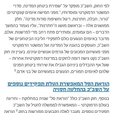
לפי החוק, השב"כ מופקד על "שמירת ביטחון המדינה, סדרי
המשטר הדמוקרטי ומוסדותיו," מפני חמישה איומים קונקרטיים:
"טרור, חבלה, חתרנות, ריגול וחשיפות סודות מדינה". חלק
ממושגים אלה – ובראשם מושג ה"חתרנות", עליו נעמוד בהמשך
הדברים – הם עמומים, ומותירים פתח רחב מדי לפרשנות. אולם,
מדובר באיומים הנוגעים כולם לתפקידי הליבה הביטחוניים של
השב"כ, העוסקים בהגנה על המדינה ועל המשטר הדמוקרטי
מפני מעשיהם המכוונים של גורמים אנושיים עוינים. בעניין זה חוק
השב"כ נקט גישה דומה לחוקים במדינות דמוקרטיות אחרות –
שעל אף ההבדלים ביניהם הגבילו את שירותי ביטחון הפנים
8
שלהם לאיומים חמורים, הנעוצים במעשיהם של בני אדם.
הוראת הסל המאפשרת הטלת תפקידים נוספים
על השב"כ בהחלטה חסויה
בנוסף, חוק השב"כ כולל "הוראת סל" שנויה במחלוקת – וחריגה
בעולם הדמוקרטי – המאפשרת לממשלה להטיל על השב"כ
9
תפקידים נוספים, מעבר לאלה הקבועים מפורשות בחוק.
הוראה