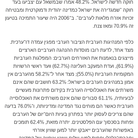
חוקה חדשה לישראל. 48.2% אמרו שבמשאל עם יצביעו בעד
חוקה "שמגדירה את ישראל כמדינה יהודית ודמוקרטית ומבטיחה
זכויות אזרח מלאות לערבים". ב־2006 היה שיעור התמיכה בטיעון
זה 70.9% ומאז צנח.
כלפי המנהיגות הערבית הציבור הערבי מפגין עמדה דו־ערכית.
מצד אחד, לדעת רובו מוסדות ההנהגה הערביים הארציים
מייצגים בנאמנות את האזרחים הערבים: המפלגות הערביות
(61.9%), ועדת המעקב העליונה (62.7%) וּועד ראשי הרשויות
המקומיות הערביות (55.0%); מצד אחר ל־58.2% מהערבים אין
אמון במנהיגים הערבים בישראל: 63.2% חושבים שהם אינם
משרתים את האוכלוסייה הערבית בקידום פתרונות מעשיים
לבעיותיה, 61.1% סבורים שהם אינם משרתים את האוכלוסייה
הערבית כאשר הם מוחים נגד המדינה ומדיניותה, ו־76.0% בדעה
שהם צריכים לעסוק יותר בפתרון בעיות היום־יום של הערבים
ופחות בסכסוך עם הפלסטינים. יתרה מזאת, 62.4% תומכים
באפשרות שהערבים ייאבקו יותר למען שוויון אזרחי