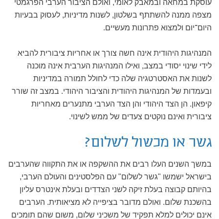
עוסקת במחאה ובמאבק לאומי, ואולם הציבור הערבי הפרגמטי
מצפה ממנה להשתתף בשלטון, לשנות מדיניות, לעסוק בבעיות
היום־יום ולמצוא פתרונות מעשיים.
המנהיגות היהודית אינה חשה צורך או אחריות ציבורית להביא
לידי שינוי יסודי במצב, ואילו המנהיגות הערבית אינה מוכנה
לשנות את האסטרטגיה שלה כדי לחולל תמורה במדיניות
ובעמדות של המנהיגות היהודית והציבור היהודי. במצב זה שורר
קיפאון. הן הצד היהודי והן הצד הערבי מתנערים מאחריות
ציבורית ואינם נוקטים צעדים של ממש לשינוי.
גשר או מכשול לשלום?
במשך השנים העלו רבים את ההשקפה או את התקווה שהערבים
בישראל ישמשו "גשר לשלום" עם הפלסטינים והעולם הערבי,
בהיותם קבוצה בעלת זיקה לשני הצדדים ובעלת אינטרס עליון
בהשכנת שלום. ואולם מדובר בציפייה לא מציאותית. הערבים
אינם יכולים למלא תפקיד של משכיני שלום, משום שהם תומכים