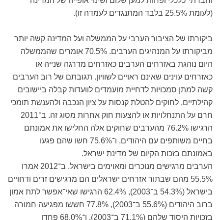
וחברתי־כלכלי ופחות למען שלום ושינוי אופייה של המדינה
(לעומת 25.5% בלבד המתנגדים לעמדה זו).
ביקורתו של הציבור הערבי על הממשלה ועל המדינה קשה יותר
מביקורתו על המנהיגים הערבים. 70.5% אומרים שהממשלה
היום נוהגת באזרחים הערבים כאזרחים מדרגה שנייה או
כאזרחים עוינים שאינם ראויים לשוויון. תגובתם של רוב הערבים
קשה למתן סמכויות לדחיית מועמדים לוועדות קבלה ביישובים
קהילתיים, לחוקים להטלת קנסות על ציון הנכבה ולהענשת תומכי
חרם על התנחלויות או להצעות חוק אחרות מסוג זה. ב־2011
הרגישו 76.2% מהערבים שחוקים אלה החלישו את אמונתם
בחיים משותפים עם היהודים, ו־75.6% חשו שהם פגעו
באמונתם בזכות הקיום של מדינת ישראל.
הערבים מרגישים מנוכרים ומאוימים בישראל. ב־2012 אמרו
55.5% מהם שבתור אזרחים ישראלים הם מרגישים זרים ודחויים
בישראל (54.3% ב־2003), 62.4% הרגישו שאי־אפשר לתת אמון
ברוב היהודים (55.6% ב־2003), 77.8% חששו מפגיעה חמורה
בזכויות היסוד שלהם (71.1% ב־2003), ו־68.0% פחדו