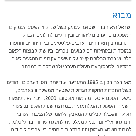
מבוא
ישראל היא חברה שסועה לעומק בשל שני קווי השסע העמוקים
המפלגים בין ערבים ליהודים ובין דתיים לחילונים. הבדלי
התרבות בין האזרחים הערבים-פלסטינים ובין היהודים וההפרדה
במוסדות ובקהילות הם קבועים וניכרים. בין שתי קבוצות הלאום
הללו שוררת מחלוקת קשה על נושאים עקרוניים הנוגעים לאופי
המדינה, לסכסוך עם העולם הערבי ולהשתלבות במרחב.
מאז רצח רבין ב־1995 התערערו עוד יותר יחסי הערבים–יהודים
בשל התבדות התקוות הגדולות שנטעה ממשלה זו בערבים,
כישלון הסכם אוסלו, מהומות אוקטובר 2000, דיכוי האינתיפאדה
השנייה, הפעולות המלחמתיות במרוצת שנות האלפיים, צעדי
חקיקה והגבלה לבלימת המאבק הלאומי של הציבור הערבי
והנהגתו ואי־ייזום תכנית ממלכתית להשגת שוויון חברתי־כלכלי.
למרות השסע העמוק וההידרדרות ביחסים בין ערבים ליהודים