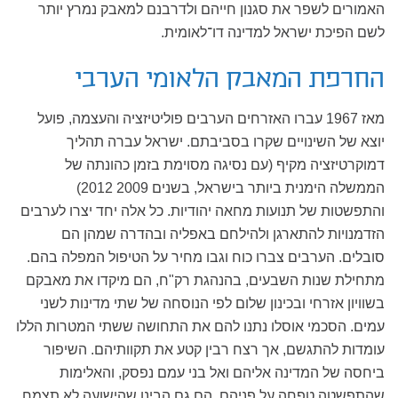
האמורים לשפר את סגנון חייהם ולדרבנם למאבק נמרץ יותר
לשם הפיכת ישראל למדינה דו־לאומית.
החרפת המאבק הלאומי הערבי
מאז 1967 עברו האזרחים הערבים פוליטיזציה והעצמה, פועל
יוצא של השינויים שקרו בסביבתם. ישראל עברה תהליך
דמוקרטיזציה מקיף (עם נסיגה מסוימת בזמן כהונתה של
הממשלה הימנית ביותר בישראל, בשנים 2009 2012)
והתפשטות של תנועות מחאה יהודיות. כל אלה יחד יצרו לערבים
הזדמנויות להתארגן ולהילחם באפליה ובהדרה שמהן הם
סובלים. הערבים צברו כוח וגבו מחיר על הטיפול המפלה בהם.
מתחילת שנות השבעים, בהנהגת רק"ח, הם מיקדו את מאבקם
בשוויון אזרחי ובכינון שלום לפי הנוסחה של שתי מדינות לשני
עמים. הסכמי אוסלו נתנו להם את התחושה ששתי המטרות הללו
עומדות להתגשם, אך רצח רבין קטע את תקוותיהם. השיפור
ביחסה של המדינה אליהם ואל בני עמם נפסק, והאלימות
שהתפשטה טפחה על פניהם. הם גם הבינו שהישועה לא תצמח