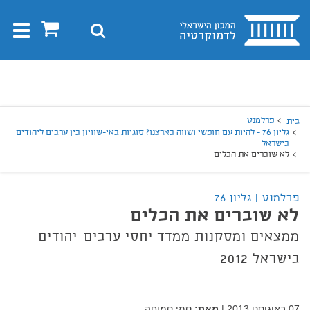
בית
0
חיפוש
Toggle
gation
יפוש
חיפוש
פרלמנט
בית
גליון 76 - להיות עם חופשי ושווה בארצנו? סוגיות באי-שוויון בין ערבים ליהודים
בישראל
לא שוברים את הכלים
פרלמנט | גליון 76
לא שוברים את הכלים
ממצאים ומסקנות ממדד יחסי ערבים-יהודים
בישראל 2012
07 באוגוסט 2013
|
מאת:
סמי סמוחה