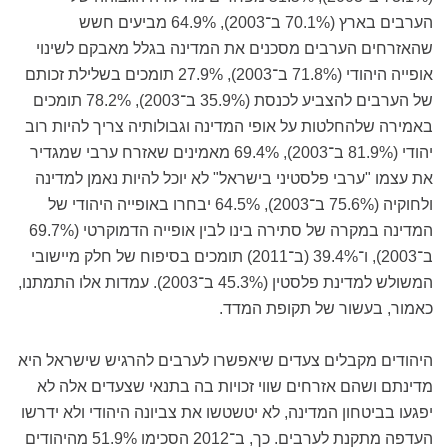
הערבים בארץ (70.1% ב־2003), 64.9% מביעים חשש
שהאזרחים הערבים מסכנים את המדינה בגלל מאבקם לשינוי
אופייה היהודי (71.8% ב־2003), 27.9% תומכים בשלילת זכותם
של הערבים להצביע לכנסת (35.9% ב־2003), 78.2% תומכים
באמירה שלהחלטות על אופי המדינה וגבולותיה צריך להיות רוב
יהודי (81.9% ב־2003), 69.4% מאמינים שאזרח ערבי שמגדיר
את עצמו "ערבי פלסטיני בישראל" לא יוכל להיות נאמן למדינה
ולחוקיה (75.6% ב־2003), 64.5% יבחרו באופייה היהודי של
המדינה במקרה של סתירה בינו לבין אופייה הדמוקרטי (69.7%
ב־2003), ו־39.4% (ב־2011) תומכים בסיפוח של חלק מיישובי
המשולש למדינת פלסטין (45.3% ב־2003). עמדות אלו התמתנו,
כאמור, בעשור של תקופת המדד.
היהודים מקבלים צעדים שיאפשרו לערבים להרגיש שישראל היא
מדינתם ושהם אזרחים שווי זכויות בה בתנאי שצעדים אלה לא
יפגעו בביטחון המדינה, לא יטשטשו את צביונה היהודי ולא ידרשו
העדפה מתקנת לערבים. כך, ב־2012 הסכימו 51.9% מהיהודים