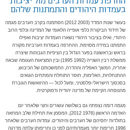
החרפת עמדות הערבים מול יציבות
בעמדות היהודים והתמתנות שלהם
בעשר שנות המדד (2003 2012) הסתמנה בקרב הערבים מגמה
של חידוד הביקורת כלפי אופייה הלאומי של המדינה וכלפי הרוב
היהודי, ואילו בציבור היהודי נשארו העמדות יציבות ואפילו
התמתנו במידה מסוימת. ההחרפה בעמדות הערביות מקורה
בראש ובראשונה בפער הגדול בין הציפיות הגבוהות שיצרה
ממשלת רבין השנייה (1992 1995) ובין המציאות העגומה שבאה
אחריה, המשך האפליה וההדרה, התמשכותם של הכיבוש,
ההתנחלויות, האלימות, חוסר התוחלת והמתחים הגואים
בסכסוך הישראלי-פלסטיני, ומעל לכול — ההיוואשות הגוברת
מהנוסחה הקיימת של מדינה יהודית ודמוקרטית.
מגמה דומה נצפתה גם בשלושה עשורים וחצי שלאחר יום
האדמה הראשון (1976 2012), המסמן את תחילת שלב המחאה
בתולדות יחסיהם של הערבים והיהודים. עמדות הערבים שלאחר
1996 חריפות יותר מעמדותיהם לפני כן וחריפותן עלתה מדרגה