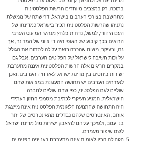
מדינת ישראל ולהמשך קיומו של מיעוט ערבי פלסטיני
בתוכה. רק במצבים מיוחדים הרשות הפלסטינית
מתחשבת בצורכי הערבים בישראל. דרישתה של ממשלת
נתניהו שהרשות הפלסטינית תכיר בישראל כמדינתו של
העם היהודי, למשל, נדחית בלחץ מנהיגי המיעוט הערבי,
הרואים בכך קיבוע של האופי היהודי־ציוני של המדינה, אך
גם, ובעיקר, משום שהכרה כזאת עלולה לסתום את הגולל
על זכות השיבה לישראל של הפליטים הערבים. אבל גם
במקרים חריגים אלה הרשות הפלסטינית איננה מתערבת
ישירות ביחסים בין מדינת ישראל לאזרחיה הערבים. ואכן
לאזרחים הערבים יש תחושה המעוגנת במציאות שהם
שוליים לעם הפלסטיני, כפי שהם שוליים לחברה
הישראלית. המניע העיקרי לכתיבת מסמכי החזון העתידי
היה התחושה שהתנועה הלאומית הפלסטינית אינה מייצגת
אותם, האינטרסים שלהם נבדלים מהאינטרסים של יתר
בני עמם, ולפיכך עליהם להיאבק ישירות מול מדינת ישראל
לשם שיפור מעמדם.
הקהילה הבין-לאומית אינה מתערבת בענייניה הפנימיים