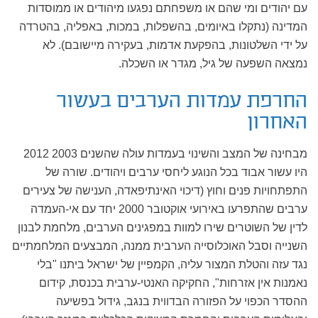
עם יהודים ומי שהם או משפחתם נפגעו מיהודים או ממוסדות
המדינה (נתקלו באיומים, בהשפלות, במכות, באפליה, בהטרדה
על ידי השלטונות, בהפקעת אדמות, בעקירה מיישובם). לא
נמצאה השפעה של גיל, מגדר או השכלה.
החרפת עמדות הערבים בעשור
האחרון
מבחינה של המצב והשינוי בעמדות עולה שהשנים 2003 2012
היו עשור אבוד בכל הנוגע ליחסי ערבים ויהודים. שורה של
התפתחויות פנים וחוץ (דיכוי האינתיפאדה, הענישה של צעירים
ערבים שהתפרעו באירועי אוקטובר 2000 יחד עם אי-העמדה
לדין של השוטרים שירו למוות במפגינים הערבים, מלחמת לבנון
השנייה וסבל האוכלוסייה הערבית ממנה, המבצעים המלחמתיים
נגד עזה והטלת המצור עליה, הקמפיין של ישראל ביתנו "בלי
נאמנות אין אזרחות", החקיקה האנטי-ערבית בכנסת, קידום
ההסדר הכפוי על הפזורה הבדווית בנגב, גידול בפשיעה