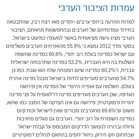
עמדות הציבור הערבי
למרות ההרעה ביחסי ערבים–יהודים מאז רצח רבין, שהתבטאה
בחידוד עמדותיהם של הערבים ובהתפשטות מחאתם, הציבור
הערבי מציג גישה מציאותית באשר למעמדו כמיעוט בישראל.
בסקר מדד 2012 נמצא כי 55.9% מהאזרחים הערבים משלימים
עם ישראל כמדינה בעלת רוב יהודי, 60.6% כמדינה שהשפה
השלטת בה היא העברית, 53.2% כמדינה שתרבותה ישראלית
עברית, ו־60.2% כמדינה שיום המנוחה שלה הוא שבת. כמו כן
54.7% מהערבים מעדיפים לחיות בישראל מבכל מדינה אחרת
בעולם. השלמה עם אופייה היהודי של המדינה אין פירושה
העדפה, שכן הערבים מעדיפים מדינה דו־לאומית על פני מדינה
יהודית ודמוקרטית; פירושה גם אינו הצדקה של המצב כמו שהוא,
משום ש־69.6% מהערבים סבורים שאין לישראל זכות קיום
כמדינה השומרת על רוב יהודי. הערבים גם מגלים מחויבות
גדולה וברורה להמשך הדו־קיום המבוסס על קבלת ישראל
שבתחום הקו הירוק, ניהול יחסים בהתאם לנהלים דמוקרטיים