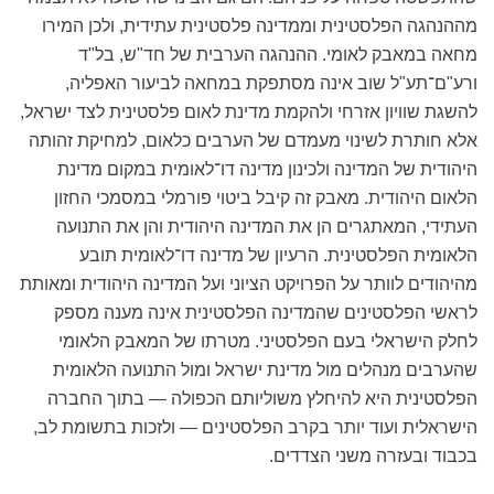
מההנהגה הפלסטינית וממדינה פלסטינית עתידית, ולכן המירו
מחאה במאבק לאומי. ההנהגה הערבית של חד"ש, בל"ד
ורע"ם־תע"ל שוב אינה מסתפקת במחאה לביעור האפליה,
להשגת שוויון אזרחי ולהקמת מדינת לאום פלסטינית לצד ישראל,
אלא חותרת לשינוי מעמדם של הערבים כלאום, למחיקת זהותה
היהודית של המדינה ולכינון מדינה דו־לאומית במקום מדינת
הלאום היהודית. מאבק זה קיבל ביטוי פורמלי במסמכי החזון
העתידי, המאתגרים הן את המדינה היהודית והן את התנועה
הלאומית הפלסטינית. הרעיון של מדינה דו־לאומית תובע
מהיהודים לוותר על הפרויקט הציוני ועל המדינה היהודית ומאותת
לראשי הפלסטינים שהמדינה הפלסטינית אינה מענה מספק
לחלק הישראלי בעם הפלסטיני. מטרתו של המאבק הלאומי
שהערבים מנהלים מול מדינת ישראל ומול התנועה הלאומית
הפלסטינית היא להיחלץ משוליותם הכפולה — בתוך החברה
הישראלית ועוד יותר בקרב הפלסטינים — ולזכות בתשומת לב,
בכבוד ובעזרה משני הצדדים.