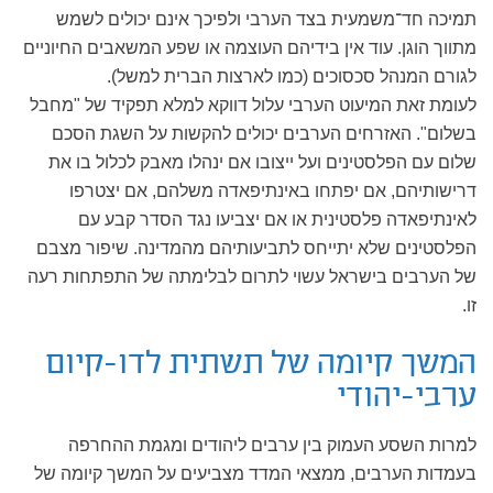
תמיכה חד־משמעית בצד הערבי ולפיכך אינם יכולים לשמש
מתווך הוגן. עוד אין בידיהם העוצמה או שפע המשאבים החיוניים
לגורם המנהל סכסוכים (כמו לארצות הברית למשל).
לעומת זאת המיעוט הערבי עלול דווקא למלא תפקיד של "מחבל
בשלום". האזרחים הערבים יכולים להקשות על השגת הסכם
שלום עם הפלסטינים ועל ייצובו אם ינהלו מאבק לכלול בו את
דרישותיהם, אם יפתחו באינתיפאדה משלהם, אם יצטרפו
לאינתיפאדה פלסטינית או אם יצביעו נגד הסדר קבע עם
הפלסטינים שלא יתייחס לתביעותיהם מהמדינה. שיפור מצבם
של הערבים בישראל עשוי לתרום לבלימתה של התפתחות רעה
זו.
המשך קיומה של תשתית לדו-קיום
ערבי-יהודי
למרות השסע העמוק בין ערבים ליהודים ומגמת ההחרפה
בעמדות הערבים, ממצאי המדד מצביעים על המשך קיומה של