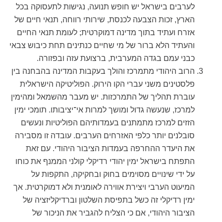
לערבים בישראל יש חופש תנועה, נגישות לתעסוקה בכל
הארץ, זכות הצבעה לכנסת, שירותי רווחה, תנאי חיים של
אזרח ועתיד בתוך מדינה דמוקרטית; לעומת תנאי החיים
והעתיד הלא ברור של מי שחיים כנתינים תחת כיבוש צבאי
כבני עמם בגדה המערבית, ברצועת עזה ובפזורה.
הרוב היהודי מתמרכז והולך בעקבות המדינה בהבחנה בין
פלסטינים משני עברי הקו הירוק. הפוליטיקה הישראלית
עוברת תהליך של התמרכזות. יש מעבר מהשמאל ומהימין
למרכז, שנעשה גדול ומושך למרות אי־יציבותו. תומכי ימין
הזזים למרכז מתמתנים בעמדותיהם הפוליטיות ונעשים
סובלנים יותר כלפי האזרחים הערבים. עובדה זו מסבירה
את היעדר ההחרפה בעמדות הציבור היהודי. עם זאת
התפתח בישראל ימין יהודי רדיקלי קולני הממנף את כוחו
על ידי שינויים מסוימים בחוק ובחקיקה, התקפות על
המיעוט הערבי ויצירת אווירה לאומנית ולא דמוקרטית. אך
ימין רדיקלי זה כשל בתפיסת השלטון וברדיקליזציה של
הציבור היהודי, אם כי הצליח להגביר את הניכור של