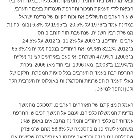
ובאלימות הערבית והחמרת המצוקות הכלכליות במגזר הערבי)
הביאה לידי העמקת הניכור והחרפת העמדות בציבור הערבי.
שיעור הערבים השוללים את זכות הקיום של מדינת ישראל
כמדינה עמד ב־1976 על 20.5%, ב־1995 על 6.8% (בזמן כהונת
ממשלת רבין השנייה, שנחשבת תור הזהב ביחסי
ערבים–יהודים), ב־2003 על 11.2% וב־2012 על 24.5%.
ב־2012 82.2% האשימו את היהודים בנכבה (עלייה מ־65.3%
ב־2003), ו־47.9% השתתפו אי פעם באירועים לציונה (עלייה
מ־12.9% ב־2003). מאז 1996, ובייחוד מאז 2006, ניכרת
החרפה רבה בעמדות הערבים בכל סוגיות המפתח. חלקם של
בעלי העמדות הפשרניות והסתגלניות באוכלוסייה הערבית הלך
וקטן ונהפך למיעוט.
העמקת מצוקתם של האזרחים הערבים, תסכולם מהמשך
מדיניות הממשלה כלפיהם, זעמם על המשך הכיבוש והחרפת
עמדותיהם כלפי היהודים והמדינה מתבטאים באופן שאינו
משתמע לשתי פנים בהסכמה של 58.6% מהם ש"מוצדק
שהפלסטינים בגדה וברצועה יפתחו באינתיפאדה שלישית אם