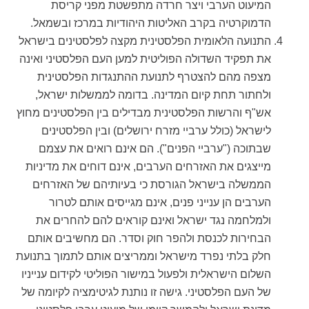
המיעוט הערבי ויצר חרדה מתפשטת מפני קריסת
הדמוקרטיה בקרב האליטות היהודיות במרכז ובשמאל.
התנועה הלאומית הפלסטינית מקצה לפלסטינים בישראל
את תפקיד השדולה הפוליטית למען העם הפלסטיני ואינה
מצפה מהם להצטרף לתנועת ההתנגדות הפלסטינית
ולחתור תחת קיום המדינה. בדומה לממשלות ישראל,
אש"ף והרשות הפלסטינית מבדילים בין הפלסטינים מחוץ
לישראל (כולל ערביי מזרח ירושלים) ובין הפלסטינים
שבתוכה ("ערביי הפנים"). הם אינם רואים את עצמם
מייצגים את האזרחים הערבים, אינם דוחים את מדיניות
הממשלה בישראל הגורסת כי בעיותיהם של האזרחים
הערבים הן ענייני פנים, אינם מגייסים אותם לטרור
ולמלחמה נגד ישראל ואינם קוראים להם להחרים את
הבחירות לכנסת ולהפר חוק וסדר. הם מחשיבים אותם
חלק בלתי נפרד מישראל וממריצים אותם לתמוך בתנועת
השלום הישראלית ולפעול במישור הפוליטי לקידום ענייניו
של העם הפלסטיני. גישה זו נותנת לגיטימציה לקיומה של