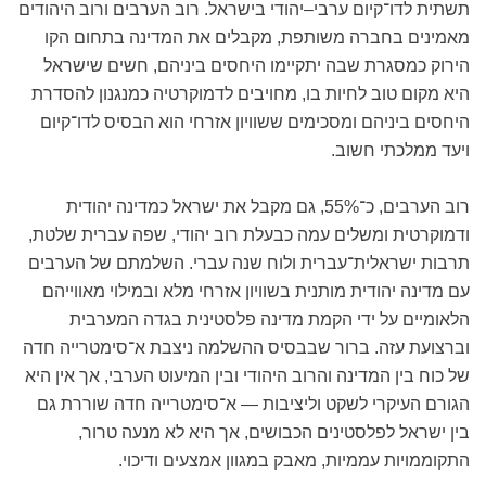
תשתית לדו־קיום ערבי–יהודי בישראל. רוב הערבים ורוב היהודים
מאמינים בחברה משותפת, מקבלים את המדינה בתחום הקו
הירוק כמסגרת שבה יתקיימו היחסים ביניהם, חשים שישראל
היא מקום טוב לחיות בו, מחויבים לדמוקרטיה כמנגנון להסדרת
היחסים ביניהם ומסכימים ששוויון אזרחי הוא הבסיס לדו־קיום
ויעד ממלכתי חשוב.
רוב הערבים, כ־55%, גם מקבל את ישראל כמדינה יהודית
ודמוקרטית ומשלים עמה כבעלת רוב יהודי, שפה עברית שלטת,
תרבות ישראלית־עברית ולוח שנה עברי. השלמתם של הערבים
עם מדינה יהודית מותנית בשוויון אזרחי מלא ובמילוי מאווייהם
הלאומיים על ידי הקמת מדינה פלסטינית בגדה המערבית
וברצועת עזה. ברור שבבסיס ההשלמה ניצבת א־סימטרייה חדה
של כוח בין המדינה והרוב היהודי ובין המיעוט הערבי, אך אין היא
הגורם העיקרי לשקט וליציבות — א־סימטרייה חדה שוררת גם
בין ישראל לפלסטינים הכבושים, אך היא לא מנעה טרור,
התקוממויות עממיות, מאבק במגוון אמצעים ודיכוי.