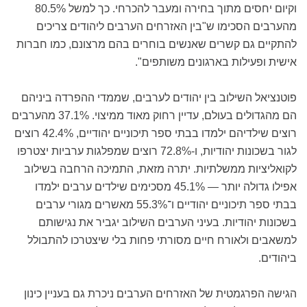
וקיום יחסים מתוך בחירה ומעבר להכרחי. כך למשל 80.5%
מהערבים הסכימו ש"בין האזרחים הערבים ליהודים צריכים
להתקיים גם קשרים שאנשים בוחרים בהם מרצונם, כמו חברות
אישית ופעילות בארגונים משותפים".
פוטנציאל השילוב בין יהודים לערבים, שממדי ההפרדה ביניהם
הם מהגדולים בעולם, עדיין רחוק מאוד ממיצוי. 37.1% מהערבים
רוצים שילדיהם ילמדו בבתי ספר תיכוניים יהודיים, 42.4% רוצים
לגור בשכונות יהודיות, ו-72.8% רוצים שמפלגות ערביות יצטרפו
לקואליציות ממשלתיות. יתרה מזאת, התמיכה הרחבה בשילוב
אפילו גדולה יותר — 45.1% מסכימים שילדים ערבים ילמדו
בבתי ספר תיכוניים יהודיים ו־55.3% מאשרים מגורי ערבים
בשכונות יהודיות. בעיני הערבים השילוב יגביר את נגישותם
למשאבים ולאורח חיים מסורתי פחות בלי שיצטרכו להתבולל
ביהודים.
הגישה הפרגמטית של האזרחים הערבים ניכרת גם בעניין כינון