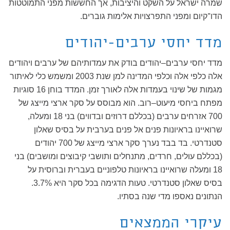
שמרה ישראל על השקט והיציבות, אך החששות מפני התמוטטות
הדו־קיום ומפני התפרצויות אלימות גוברים.
מדד יחסי ערבים-יהודים
מדד יחסי ערבים–יהודים בודק את עמדותיהם של ערבים ויהודים
אלה כלפי אלה וכלפי המדינה למן שנת 2003 ומשמש כלי לאיתור
מגמות של שינוי בעמדות אלה לאורך זמן. המדד בוחן 16 סוגיות
מפתח ביחסי מיעוט–רוב. הוא מבוסס על סקר ארצי מייצג של
700 אזרחים ערבים (בכללם דרוזים ובדווים) בני 18 ומעלה,
שרואיינו בראיונות פנים אל פנים בערבית על בסיס שאלון
סטנדרטי. בד בבד נערך סקר ארצי מייצג של 700 יהודים
(בכללם עולים, חרדים, מתנחלים ותושבי קיבוצים ומושבים) בני
18 ומעלה שרואיינו בראיונות טלפוניים בעברית וברוסית על
בסיס שאלון סטנדרטי. טעות הדגימה בכל סקר היא 3.7%.
הנתונים נאספו מדי שנה בסתיו.
עיקרי הממצאים