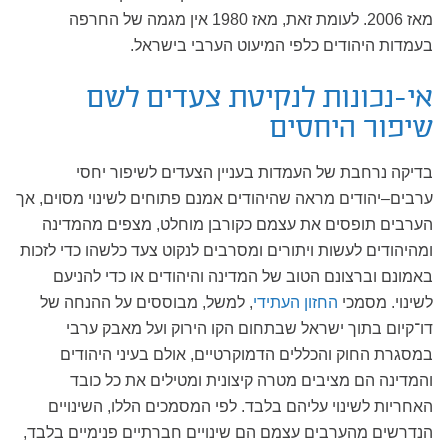
מאז 2006. לעומת זאת, מאז 1980 אין מגמה של החרפה
בעמדות היהודים כלפי המיעוט הערבי בישראל.
אי-נכונות לנקיטת צעדים לשם
שיפור היחסים
בדיקה נרחבת של העמדות בעניין הצעדים לשיפור יחסי
ערבים–יהודים מראה שהיהודים אמנם פתוחים לשינוי מסוים, אך
הערבים תופסים את עצמם כקורבן מוחלט, מצפים מהמדינה
ומהיהודים לעשות ויתורים ומסרבים לנקוט צעד כלשהו כדי לזכות
באמונם וברצונם הטוב של המדינה והיהודים או כדי להניעם
לשינוי. מסמכי
החזון העתידי
, למשל, מבוססים על ההנחה של
דו־קיום בתוך ישראל שבתחום הקו הירוק ועל מאבק ערבי
במסגרת החוק והכללים הדמוקרטיים, אולם בעיני היהודים
והמדינה הם מציבים מטרה קיצונית ומטילים את כל כובד
האחריות לשינוי עליהם בלבד. לפי המסמכים הללו, השינויים
הנדרשים מהערבים עצמם הם שינויים חברתיים פנימיים בלבד,