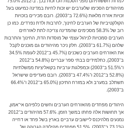
למרות חששותיהם מפני הסכנות הכרוכות בכך. ב-2012 75.0%
מהיהודים הסכימו שלערבים יש זכות לחיות במדינה כמיעוט בעל
זכויות אזרח מלאות (72.6% ב־2003). רובם מכירים בזכויות
הקולקטיביות של הערבים לחינוך, לתרבות ולדת נפרדים. כמו כן
רוב של 58.3% מסכימים שהמדינה צריכה לתת לאזרחים
הערבים סמכויות לניהול עצמי של מוסדות הדת, החינוך והתרבות
שלהם (61.7% ב־2003). חלק ניכר מהיהודים גם מוכנים לקבל
את האזרחים הערבים כשכנים (45.7% ב־2012 לעומת 34.5%
ב־2003), כתלמידים בבתי ספר עבריים (54.8% ב־2012
ו־51.5% ב־2003) וכמפלגות ערביות בקואליציות ממשלתיות
(52.8% ב־2012 ו־47.4% ב־2003). רובם מעדיפים שישראל
תשתלב במערב ולא במזרח התיכון (65.0% ב־2012 ו־66.4%
ב־2003).
היהודים מפחדים מהאזרחים הערבים וחשים כלפיהם אי־אמון,
אך תחושות אלה פחתו במשך הזמן. 57.6% מהיהודים ב־2012
נמנעים מלהיכנס ליישובים ערביים בארץ בשל פחד או דחייה
(73.1% ב־2003), 51.5% מפחדים מהילודה הגבוהה של