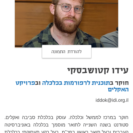
להורדת התמונה
עידו קטושבסקי
חוקר ב
תוכנית לרפורמות בכלכלה
וב
פרויקט
האקלים
iddok@idi.org.il
חוקר במרכז לממשל וכלכלה. עוסק בכלכלת סביבה ואקלים.
סטודנט בשנה השנייה לתואר מוסמך בכלכלה באוניברסיטה
העברית ובעל תואר ראשון בפכ"מ. בעל רקע תעסוקתי בכלכלת