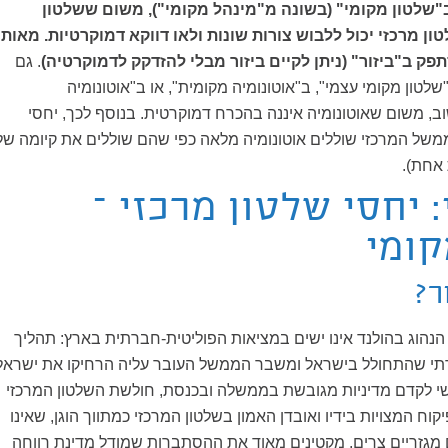
"שלטון מקומי" (בשונה מ"מינהל מקומי"), משום ששלטון
ון מרכזי יכול ללבוש צורות שונות ולאו דווקא דמוקרטיות. מאותו
פק ב"ביזור" (ניתן לקיים ביזור מבלי להזדקק לדמוקרטיה)
. גם
לטון מקומי עצמי", ב"אוטונומיה מקומית", או ב"אוטונומיה
וב, משום שאוטונומיה איננה בהכרח דמוקרטית. בנוסף לכך, יחסי
של המרכזי שוללים אוטונומיה מלאה כפי שהם שוללים את קיומה של
 אחת).
 יחסי שלטון מרכזי –
קומי
ר?
ה הנהוג בהולנד אינו ישים במציאות הפוליטית-חברתית בארץ: תהליך
רתי שהתחולל בישראל ומשבר הממשל העובר עליה הרחיקו את ישראל
ושי לקדם מדיניות מגובשת בממשלה ובכנסת, חולשת השלטון המרכזי
ח המצויות בידיו ואובדן האמון בשלטון המרכזי כמתווך הוגן, שאינו
 מגזריים צרים, מקטינים מאוד את ההסתברות שמודל מדינת רווחה