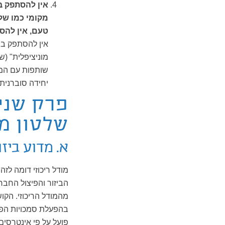
אין להסתפק ב
מקומי כמו שלט
טעם, אין להסת
אין להסתפק ב"ש
מוניציפלית" (ש
שותפות עם הממ
יחידה סוברנית
פרק שני:
שלטון מ
א. מדוע ביזו
מודל ריכוזי דומה לז
הביזור והפיצול החב
מהמודל הריכוזי. הק
בהפעלת סמכויות הפיקו
פועל על פי אינטרסים