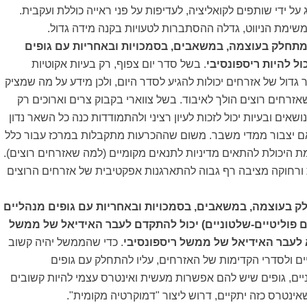
 על ידי שותפים לקואליציה, לעדיפות על פני ראייה כוללת ועקבית.
שימת הניווט, גדלה ההסתברות לטעויות בקנה מידה גדול.
תחלק בעוצמה, במשאבים, בסמכויות ובאחריות עם גופים
ול להיות ריספונסיבי
. בשל סדר יום צפוף, רק בעיות אקוטיות
גדול של אזרחים יכולות להגיע לסדר היום, ולכן מידע על מה שמציק
זרחים רוצים הולך לאיבוד. בשל צווארי בקבוק צרים וארוכים רק
שאים ובעיות יכול לזכות לעיון רציני ולהתמודדות כנה כל השאר נדון
ם יצבור ממדי משבר. משום שההכרעות מתקבלות במרכז עבור כלל
ת היכולת להתאים מדיניות לתנאים מקומיים (למה שאזרחים רוצים).
 ורחוקה מציבה רף גבוה להתארגנות אפקטיבית של אזרחים הרוצים
בעוצמה, במשאבים, בסמכויות ובאחריות עם גופים מנהליים
ם פוליטיים-שלטוניים) יכול להתקדם לעבר האידיאל של ממשל
 לעבר האידיאל של ממשל ריספונסיבי
. כדי שהממשל יהיה קשוב
ים ולסדרי הקדימות של האזרחים, עליו להתחלק עם גופים
ניים, גופים שיש להם אפשרות מעשית ואינטרס עצמי להיות קשובים
אינטרס כזה יתקיים, דרוש ליצור "דמוקרטיה מקומית".