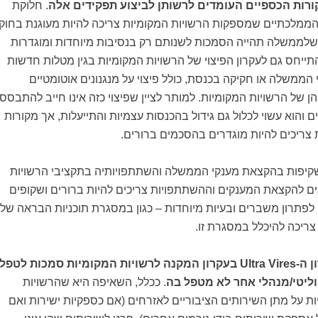
ורות הכספיים העומדים לרשותן לביצוע תפקידים אלה
. חלוקת
 הממלכתיים שמספקות הרשויות המקומיות צריכה להיות מעוגנת בחוק
שלממשלה תהייה הסמכות לשנותם רק בנסיבות מיוחדות ומוגדרות
ייחס גם לעקרון הפיצוי של הרשויות המקומיות בגין מטלות חדשות
 הממשלה או חקיקה בכנסת, כולל פיצוי על מנגנונים אוטומטיים
ן של הרשויות המקומיות. למותר לציין שפיצוי כזה אינו חייב להתבסס
 והוא עשוי לכלול גם גידול בהכנסות עצמיות והתייעלות, אך מקורות
 צריכים להיות מוגדרים בהסכמים ברורים.
קיפות בהקצאת מענקי הממשלה והשתתפויותיה בתקציבי הרשויות
ים להקצאת המענקים וההשתתפויות צריכים להיות ברורים ושקופים
פתרון משברים ובעיות מיוחדות – כגון במסגרת תוכניות הבראה של
צריכה להיכלל במסגרת זו.
יש להחליף את עקרון ה-Ultra Vires בעקרון המקנה לרשויות המקומיות סמכות לטפל
וליטי/מנהלי אחר לא מטפל בה
. ככלל, השאיפה היא שהרשויות
ות על מתן השירותים הציבוריים לאזרחים (אם כספקיות ישירות ואם