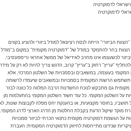
הישראלי לדמוקרטיה
שראלי לדמוקרטיה
וות הביזורי" הייתה לנסח רציונאל למודל ביזורי ולהציע בקווים
. הצוות בחר להתמקד במודל של "דמוקרטיה מקומית" במקום ב"מודל
שביזור לכשעצמו אינו מחויב לאידיאל של ממשל אחראי וריספונסיבי.
 להחליף "עריץ" רחוק ב"עריץ" קרוב, הדגש צריך להיות לא רק על מידת
המקומי בעוצמה, במשאבים ובסמכויות של השלטון המרכזי, אלא
 תשתמש הרשות המקומית בסמכויות ובמשאבים שיעמדו לרשותה.
 מקומית גם מתבקש לנוכח החשדנות הרבה המלווה כל כוונה לבזר
ות על השלטון המקומי. כל עוד חשוד השלטון המקומי בהתעלמות מן
 תושביו, בחוסר מקצועיות, או בהענקת יחס מפלה לקבוצות שונות, לא
 מוקד שיקול הדעת בקבלת החלטות מן הדרג הארצי לדרג המקומי.
ת על הגשמת דמוקרטיה מקומית כתנאי הכרחי לביזור סמכויות
עיקריות שנידונו מתייחסות לחיזוק הדמוקרטיה המקומית: העברת