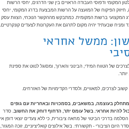
טון המקומי ודפוסי העבודה הראויים בין שני הדרגים, יחסי הרשות
 חיזוק הפיקוח של המועצה על הרשות המבצעת בדרג המקומי, יחסי
 המקצועי ברשות המקומית. כמתבקש מההקשר הנוכחי, הצוות עסק
 ומניח שבעתיד יהיה מקום לתרגם את העקרונות לצעדים קונקרטיים.
ון: ממשל אחראי
סיבי
צרכים של הטווח המידי, הבינוני והארוך, ומסוגל לנווט את ספינת
יותר.
קשוב לצרכים, למאוויים, ולסדרי הקדימויות של האזרחים.
תחלק בעוצמה, במשאבים, בסמכויות ובאחריות עם גופים
כול להיות אחראי. בשל עומס יתר, הדחוף דוחק את החשוב
. סדר
 הסלמה בדרכי הביטוי של מחאה ציבורית, כי ללא צעדים יוצאי דופן אי
ר היום הציבורי - תקשורתי. בשל אילוצים קואליציוניים, זוכה המגזר,