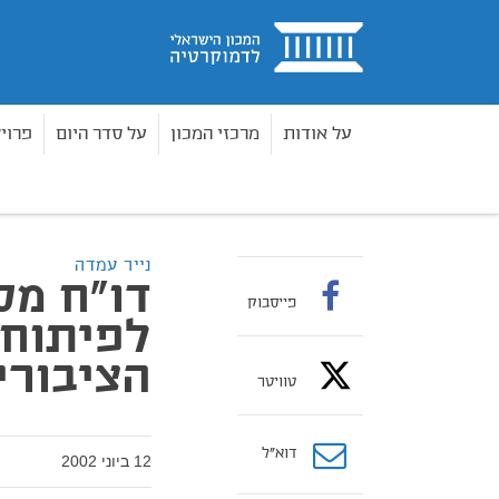
בית
על אודות
מרכזי המכון
על סדר היום
פרוי
מאמרים
דו"ח מסכם של עבודת הצוות לפיתוח מודל 
בית
נייר עמדה
דו"ח מס
פייסבוק
לפיתוח 
הציבורי
טוויטר
דוא”ל
12 ביוני 2002