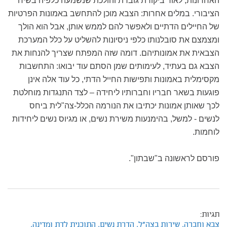
האחרונות, לאור ביקורת גוברת והולכת שנשמעה כלפיה בשיח
הציבורי. במלים אחרות: הצבא מוכן להתחשב באמונות הפרטיות
של החיילים הדתיים ולאפשר להם לממש אותן, אבל הוא הולך
ומצמצם את סובלנותו כלפי ניסיונות להשליט על כלל המערכת
הצבאית את אמונותיהם. דומה שזה המפתח שצריך להנחות את
הצבא גם בעתיד, לעימותים שמן הסתם עוד יבואו: התחשבות
מקסימלית באמונות ותפישות החייל הדתי, כל עוד אלה אינן
פוגעות בשאר חבריו וחברותיו ליחידה – לצד התנגדות מוחלטת
לכך שאותן אמונות יכתיבו את הנורמה הכלל-צה"לית ביחס
לנשים - למשל, בהימנעות משירת נשים, או מגיוס נשים ליחידות
לוחמות.
פורסם לראשונה ב"שבתון".
תגיות:
צבא וחברה,
שירות בצה"ל,
הדרת נשים,
התוכנית לדת ומדינה,