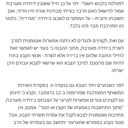
לפעילות בלבוש חשוף". יתר על כן: חייל ששובץ ליחידה מעורבת
אמור להישאל האם הדבר בעייתי מבחינת אורח חייו הדתי, ואם
תשובתו חיובית – על המפקדים לשבצו ביחידה "מגדרית", כלומר
כזו המורכבת מבני מינו בלבד.
עם זאת, לקצינים ולנגדים לא ניתנה אפשרות אוטומטית לסרב
לשרת ביחידה מעורבת, מתוך ההבנה כי בעוד יש לאפשר זאת
לחיילי החובה שלהם אין ברירה אלא לשרת - אנשי הקבע בחרו
להיות שם מרצונם. לפיכך הצבא הוא שרשאי לקבוע עבורם היכן
ישרתו.
לפני כשבועיים ויתר הצבא גם בנקודה זו. בפקודת השירות
המשותף המעודכנת שפורסמה ב-12 בדצמבר, נקבע כי תינתן
גם לקצינים ונגדים אפשרות לערער על הצבתם ביחידה מעורבת,
"מתוך התחשבות באמונתו של הקצין או הנגד". אמנם, אין
מחויבות אוטומטית לצבא לקבל את עמדת משרתי הקבע, אבל
מנגד נקבע במפורש שהערעור יתחשב גם בעמדתו של הרב