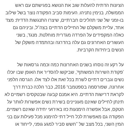
הציונות הדתית להעלות שוב את הנושא בפגישתם עם ראש
הממשלה, בנימין נתניהו. העימות סביב הפקודה נוצר בשל שילוב
בו-זמני של שני תהליכים חברתיים, שיצרו התנגשות הדדית: מצד
אחד, עליית משקלם של החיילים הדתיים בצה"ל, וביניהם גם
כאלה המקפידים על הפרדה מגדרית מוחלטת. מנגד, בשני
העשורים האחרונים גם עלה בהדרגה ובהתמדה משקלן של
הנשים ביחידות הקרביות.
על רקע זה נוסחו בשנים האחרונות כמה וכמה גרסאות של
'פקודת השירות המשותף', שביקשו להסדיר את האופן שבו יוכלו
נשים וגברים דתיים לשרת בכל זאת אלו לצד אלו. הגרסה הלפני
אחרונה, שפורסמה בספטמבר 2016, כבר הלכה כברת דרך
לקראת דרישות הדתיים. היא אמנם קבעה שבטקסים רשמיים לא
תינתן לחיילים שאינם מעוניינים בשירת נשים אפשרות לוותר על
הטקס, אבל אפשרה הימנעות כזו באירועי יחידה שאינם רשמיים.
הפקודה גם מאפשרת לכל חייל דתי להימנע מכל פעילות עם בני
המין השני, בכל מצב של "חשש סביר למגע גופני, לייחוד או