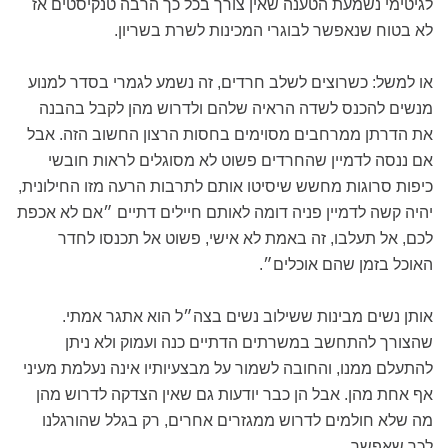
לגיטימי נשמעת הטענה שאין צורך בכל כך הרבה טנקיסטים אז
לא בטוח שנאפשר לבוגרי המכינות לשרת בשריון.
או למשל: כשרוצים לשלב חרדים, זה נשמע לגמרי בסדר למנוע
מנשים להכנס לשדה הראיה שלהם ולדרוש מהן לקבל בהבנה
את הדרתן ממרחבים מסוימים בחסות הרצון החשוב הזה. אבל
אם ננסה לדמיין שהחרדים פשוט לא מסוגלים לראות חובשי
כיפות סרוגות מחשש שיסיטו אותם לתרבות הרעה מזו החילונית,
יהיה קשה לדמיין פניה דומה לאותם חיילים דתיים ״אם לא אכפת
לכם, אל תעלבו, זה באמת לא אישי, פשוט אל תכנסו לחדר
האוכל בזמן שהם אוכלים״.
אותן נשים מבינות ששילוב נשים בצה״ל הוא אתגר אמתי.
שהצורך להתחשב במשרתים הדתיים כנה ועמוק ולא ניתן
להתעלם ממנו, והחובה לשמור על מבצעיותיו אינה נעלמת מעיני
אף אחת מהן. אבל הן כבר יודעות גם שאין הצדקה לדרוש מהן
מה שלא חולמים לדרוש ממגזרים אחרים, רק בגלל שהורגלנו
לכך שאפשר.