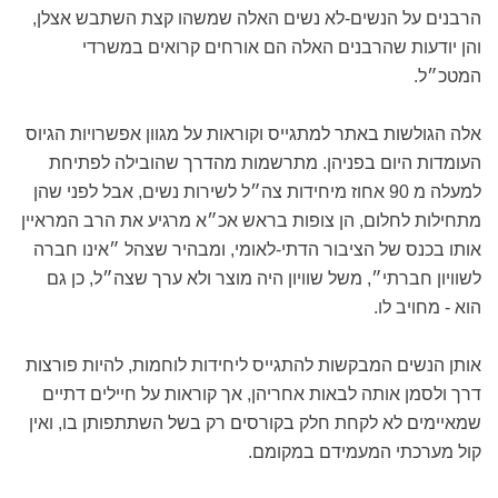
הרבנים על הנשים-לא נשים האלה שמשהו קצת השתבש אצלן,
והן יודעות שהרבנים האלה הם אורחים קרואים במשרדי
המטכ״ל.
אלה הגולשות באתר למתגייס וקוראות על מגוון אפשרויות הגיוס
העומדות היום בפניהן. מתרשמות מהדרך שהובילה לפתיחת
למעלה מ 90 אחוז מיחידות צה״ל לשירות נשים, אבל לפני שהן
מתחילות לחלום, הן צופות בראש אכ״א מרגיע את הרב המראיין
אותו בכנס של הציבור הדתי-לאומי, ומבהיר שצהל ״אינו חברה
לשוויון חברתי״, משל שוויון היה מוצר ולא ערך שצה״ל, כן גם
הוא - מחויב לו.
אותן הנשים המבקשות להתגייס ליחידות לוחמות, להיות פורצות
דרך ולסמן אותה לבאות אחריהן, אך קוראות על חיילים דתיים
שמאיימים לא לקחת חלק בקורסים רק בשל השתתפותן בו, ואין
קול מערכתי המעמידם במקומם.