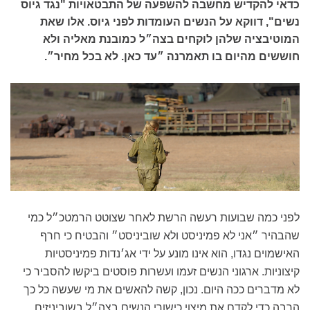
כדאי להקדיש מחשבה להשפעה של התבטאויות "נגד גיוס
נשים", דווקא על הנשים העומדות לפני גיוס. אלו שאת
המוטיבציה שלהן לוקחים בצה״ל כמובנת מאליה ולא
חוששים מהיום בו תאמרנה ״עד כאן. לא בכל מחיר״.
לפני כמה שבועות רעשה הרשת לאחר שצוטט הרמטכ״ל כמי
שהבהיר ״אני לא פמיניסט ולא שוביניסט״ והבטיח כי חרף
האישמוים נגדו, הוא אינו מונע על ידי אג׳נדות פמיניסטיות
קיצוניות. ארגוני הנשים זעמו ועשרות פוסטים ביקשו להסביר כי
לא מדברים ככה היום. נכון, קשה להאשים את מי שעשה כל כך
הרבה כדי לקדם את מיצוי כישורי הנשים בצה״ל בשוביניזים