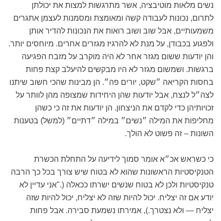
נשים מלאות מוטיבציה, אשר מתרגשות למצות את יכולתן
לתרום, נכונות לעבודה קשה ומאומצת ומסמנות לעצמן אתגרים
משמעותיים, אבל שוב ושוב רואות את הנכונות להדיר אותן
ולפגוע בכבודן, על מנת לא להרגיז מגזרים אחרים. מיוחסים יותר.
והן יודעות ששום מגזר אחר לא היה מוקרב על מזבח הפגיעה
ברגשות. ושמשום מגזר לא היו מבקשים להיעלב קצת פחות
בחסות הקריאה ״שקט, יורים פה״. הן מבינות שהכי חשוב שיתנו
לצה״ל לנצח, אבל יודעות שהן היחידות שמצופה מהן לוותר על
זכויותיהן כדי לקדם את הניצחון. הן יודעות את זה כי כשהן
מחליפות את המילה ״נשים״ במילה ״דתיים״ (למשל) בטענות
השונות – זה פשוט לא הולך.
כי כשראש אכ״א אומר סמוך לידיעה על התחלת הכשרת
הטנקיסטיות הראשונות שהוא לא בטוח שיש צורך בכל כך הרבה
טנקיסטיות ולכן לא בטוח שנשים ישרתו ככאלה (."אני עדיין לא
יודע אם זה יצליח. יכול להיות שזה לא יצליח, יכול להיות שזה
יצליח — ולא נצטרך.), אמירתו נשמעת סבירה. אבל פחות