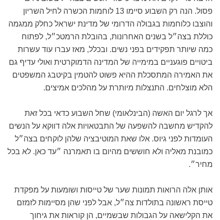
פסול. הנה רק השבוע סיימו 13 לוחמות הכשרה לחיל השריון
והוצבו כלוחמות בגבולה הדרומי של מדינת ישראל כחלק ממגמה
כוללת בצה״ל בשנים האחרונות, בהובלת הרמטכ״ל, לפתוח
כמה שיותר תפקידים בפני נשים. ובכלל, מאז עברו עוד עשרות
ביטויים פוגעניים במימייה של המדינה הדמוקרטית ואולי עדיף גם
את האמירה המתסכלת ההיא פשוט להטמין בקיטבג המשפטים
הלא מוצלחים. התנצלות מיותרת על מהלכים אמיצים.
אך לרגל יום האשה (הבינלאומי) שחל השבוע כדאי בכל זאת
להקדיש מחשבה להשפעה של התבטאויות אלה דווקא על הנשים
העומדות לפני גיוס. אלו שאת המוטיבציה שלהן לוקחים בצה״ל
כמובנת מאליה ולא חוששים מהיום בו תאמרנה ״עד כאן. לא בכל
מחיר״.
אותן אלה הרואות תמונות שער של טייסות ושומעות על מפקדת
טייסת ראשונה בתולדות צה״ל, אבל לפני שהן מסיימות לזמזם
את הקלישאה על הגבולות שבשמיים, הן קוראות את גיחוך