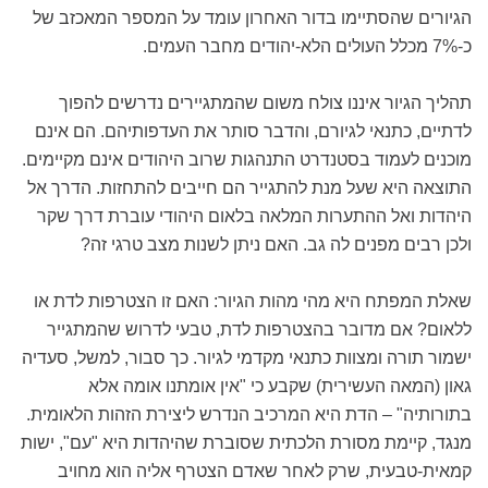
הגיורים שהסתיימו בדור האחרון עומד על המספר המאכזב של
כ-7% מכלל העולים הלא-יהודים מחבר העמים.
תהליך הגיור איננו צולח משום שהמתגיירים נדרשים להפוך
לדתיים, כתנאי לגיורם, והדבר סותר את העדפותיהם. הם אינם
מוכנים לעמוד בסטנדרט התנהגות שרוב היהודים אינם מקיימים.
התוצאה היא שעל מנת להתגייר הם חייבים להתחזות. הדרך אל
היהדות ואל ההתערות המלאה בלאום היהודי עוברת דרך שקר
ולכן רבים מפנים לה גב. האם ניתן לשנות מצב טרגי זה?
שאלת המפתח היא מהי מהות הגיור: האם זו הצטרפות לדת או
ללאום? אם מדובר בהצטרפות לדת, טבעי לדרוש שהמתגייר
ישמור תורה ומצוות כתנאי מקדמי לגיור. כך סבור, למשל, סעדיה
גאון (המאה העשירית) שקבע כי "אין אומתנו אומה אלא
בתורותיה" – הדת היא המרכיב הנדרש ליצירת הזהות הלאומית.
מנגד, קיימת מסורת הלכתית שסוברת שהיהדות היא "עם", ישות
קמאית-טבעית, שרק לאחר שאדם הצטרף אליה הוא מחויב