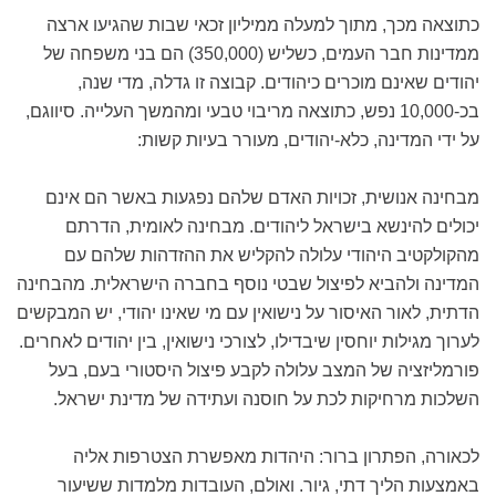
כתוצאה מכך, מתוך למעלה ממיליון זכאי שבות שהגיעו ארצה
ממדינות חבר העמים, כשליש (350,000) הם בני משפחה של
יהודים שאינם מוכרים כיהודים. קבוצה זו גדלה, מדי שנה,
בכ-10,000 נפש, כתוצאה מריבוי טבעי ומהמשך העלייה. סיווגם,
על ידי המדינה, כלא-יהודים, מעורר בעיות קשות:
מבחינה אנושית, זכויות האדם שלהם נפגעות באשר הם אינם
יכולים להינשא בישראל ליהודים. מבחינה לאומית, הדרתם
מהקולקטיב היהודי עלולה להקליש את ההזדהות שלהם עם
המדינה ולהביא לפיצול שבטי נוסף בחברה הישראלית. מהבחינה
הדתית, לאור האיסור על נישואין עם מי שאינו יהודי, יש המבקשים
לערוך מגילות יוחסין שיבדילו, לצורכי נישואין, בין יהודים לאחרים.
פורמליזציה של המצב עלולה לקבע פיצול היסטורי בעם, בעל
השלכות מרחיקות לכת על חוסנה ועתידה של מדינת ישראל.
לכאורה, הפתרון ברור: היהדות מאפשרת הצטרפות אליה
באמצעות הליך דתי, גיור. ואולם, העובדות מלמדות ששיעור