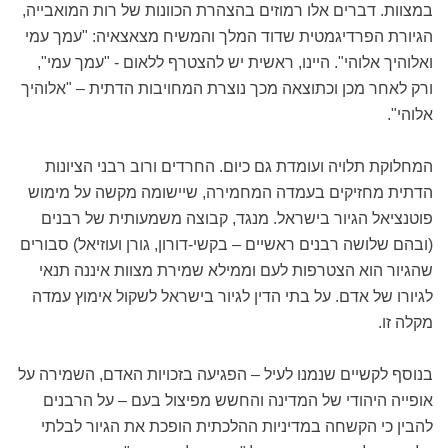
במצוות. דברים אלו רמוזים בהצהרת הכוונות של רות המואבייה,
הגיורת הפרדיגמטית שדוד המלך והמשיח מצאצאיה: "עמך עמי
ואלוהיך אלוהי". היינו, ראשית יש להצטרף ללאום - "עמך עמי",
ורק לאחר מכן וכתוצאה מכך נוצרת המחויבות הדתית – "אלוהיך
אלוהי".
המחלוקת תלויה ועומדת גם כיום. החרדים ורוב רבני הציונות
הדתית מחזיקים בעמדה המחמירה, שיישומה מקשה על מימוש
פוטנציאל הגיור בישראל. מנגד, קבוצה משמעותית של רבנים
(ובהם שלושה רבנים ראשיים – בקשי-דורון, גורן ועוזיאל) סבורים
שהגיור הוא הצטרפות לעם וממילא שמירת מצוות איננה תנאי
לגיורו של אדם. על בתי הדין לגיור בישראל לשקול אימוץ עמדה
מקלה זו.
בנוסף לקשיים שנמנו לעיל – הפגיעה בזכויות האדם, השמירה על
אופייה היהודי של המדינה והחשש מפיצול בעם – על הרבנים
להבין כי הקשחה במדיניות ההלכתית הופכת את הגיור לבלתי