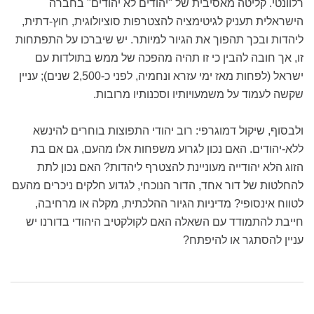
רלוונטי. קליטה מאסיבית של "יהודים לא יהודים" בחברה
הישראלית תעניק לגיטימציה להצטרפות סוציולוגית, חוץ-דתית,
ליהדות ובכך תהפוך את הגיור למיותר. יש שיברכו על התפתחות
זו, אך חובה להבין כי זו תהיה מהפכה של ממש בתולדות עם
ישראל (לפחות מאז ימי עזרא ונחמיה, לפני כ-2,500 שנים); עניין
שקשה לעמוד על משמעויותיו וסכנותיו מרובות.
ולבסוף, שיקול דמוגרפי: רוב יהודי התפוצות בוחרים להינשא
ללא-יהודים. האם נכון לגרוע משפחות אלו מהעם, גם אם בת
הזוג הלא יהודייה מעוניינת להצטרף ליהדות? האם נכון לתת
להחלטות של דור אחד, הדור הנוכחי, לגדוע חלקים ניכרים מהעם
לטווח אינסופי? מדיניות הגיור ההלכתית, מקלה או מרחיבה,
חייבת להתמודד עם השאלה האם לקולקטיב היהודי בדורנו יש
עניין להסתגר או להיפתח?