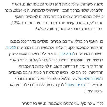
משנה עיקריות, שלכל אחת מהן דפוסי הצבעה שונים. האגף
הליברלי, שלפי מחקר המכון הישראלי לדמוקרטיה מ-2014, מונה
כ-24% מהמגדירים עצמם בבירור כדתיים לאומיים; האגף
החרד"לי, השמרני-קיצוני יותר מבחינה דתית, המונה כ-12%,
ובתווך 'הרוב הבורגני הדומם', המונה כ-64%.
בני האגף הליברלי, שרובם צעירים, סולדים בדרך כלל מעצם
ההצבעה למפלגה סקטוריאלית. ולמעשה רובם מצביעים
לליכוד
,
ומיעוטם מצביעים ל
כחול לבן
. שתי מפלגות אלה דואגות לשבץ
ברשימותיהן מועמדים דתיים, כדי לקרוץ לקהל זה. לבני האגף
החרד"לי העמדות הדתיות חשובות לא פחות מהעמדות
המדיניות, ולכן הם לא יצביעו למפלגה חילונית, ורובם מאוגדים
ב'
איחוד הלאומי
' של בצלאל סמוטריץ'. ואילו הרוב הבורגני
מתפצל בין '
הבית היהודי
' לבין הצבעה לליכוד 'כדי להבטיח את
שלטון הימין'.
לכך יש להוסיף שני נתונים משמעותיים: יש בפריפריה