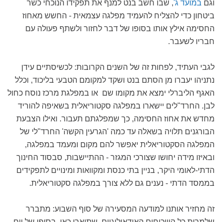
וגם
במועד ג'
, שבו חשב בנט למנף את תפקידו הנוכחי כשר
ביטחון כדי להצליח להעמיד מפלגה עצמאית - החשש מאחוז
החסימה אילץ אותו בסופו של דבר לחזור ולשתף פעולה עם
חבריו לשעבר.
לגבי העתיד, לפחות זה של השנים הקרובות: לכשיסתיים עידן
נתניהו יעברו מן הסתם בנט ושקד למקומם הטבעי בליכוד, וכלל
האגף הליברלי ימצא את מקומו שם או במפלגת מרכז נוסח כחול
לבן. החרד"לים יישארו במפלגה סקטוריאלית בשאיפה להוריד
מחדש את אחוז החסימה, כך שמפלגתם תעבור. ואילו הצבעת
הבורגנים תלויה בשאלה עד כמה 'הגרעין הקשה' החרד"לי של
המפלגה הסקטוריאלית יאפשר להם מקום ומעמד במפלגה,
ובאיזו מידה יחושו שצורכי המגזר - ההתיישבות, סבסוד החינוך
הדתי-לאומי היקר, בניין בתי כנסת ומקוואות ומינויים לתפקידים
בממסד הדתי - נענים גם ללא צורך במפלגה סקטוריאלית.
זה מחזיר אותנו למודעה המסעירה של סוף השבוע: מתברר
שלמרות כל הוויכוחים האידאולוגיים שתוארו כאן, בסופו של יום