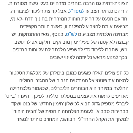
הציונית-דתית גם הרבה בוחרים מזרחיים בעלי גישה מסורתית.
הוריהם כנראה הצביעו
למפד"ל
, אבל קריצת הליכוד לציבור זה,
יחד עם הכעס על דחיקת הזהות המזרחית בחינוך הדתי-לאומי,
מביאים אותם להצביע למפלגה זו, כאשר היותר מקפידים
מבחינה הלכתית מצביעים
לש"ס
. בנוסף, מאז ההתנתקות, יש
קבוצה לא קטנה של פעילי ימין מובהקים, חלקם אפילו תושבי
יו"ש, שחברו לליכוד כדי להשפיע מלכתחילה על זהות הח"כים,
ובכך למנוע מראש כל יוזמה לפינוי ישובים.
כל הפיצולים האלה פוגעים כמובן ביכולתן של מפלגות הסקטור
למצות את פוטנציאל המנדטים הגבוה של המגזר. החוליה
החלשה במיוחד היא הבוחרים הליברלים, שכאמור מלכתחילה
מעדיפים לראות את עצמם במפלגה כללית. לפיכך, היעדר 'בייס'
ליברלי מספיק גדול הביא לכישלון 'הימין החדש' של בנט ושקד
בבחירות סבב א', לעומת הצלחתה היחסית של 'הבית היהודי'
למשוך את הקהל החרד"לי והבורגני, המחויבים יותר למגזר.