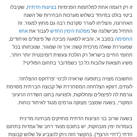
זו רק דוגמה אחת למלחמות הפנימיות
בציונות הדתית
, שקיבלו
ביטוי בולט במיוחד בשלוש מערכות הבחירות של השנה
האחרונה, והצליחו לעורר סקרנות רבה גם מחוץ למגזר. זה
התחיל מכישלונה של
מפלגת הימין החדש
לעבור את
אחוז
החסימה
בסבב א', והביא לסאגה מביכה של פיצולים ואיחודים,
שמעוררת שאלה מרכזית קשה: איך זה שמגזר, שנוכחותו בכל
תחומי החיים בישראל רק הולכת ונעשית דומיננטית יותר ויותר,
משיג תוצאות עלובות כל כך כשמדובר בתחום הפוליטי?
התשובה מצויה בתופעה שראויה לכינוי 'פרדוקס ההצלחה'.
לעתים, דווקא הצלחתה המסחררת של קבוצה חברתית מסוימת
גורמת לה לפיצולים ומחלוקות, ולפגיעה בחוט השדרה הרעיוני
המקורי, בשעה שמצבי מצוקה גורמים מנגד לאיחוד כוחות.
בשעה שרוב בני הציונות הדתית מחזיקים מבחינה מדינית
בעמדות ימין מובהקות, יש בתוכם מנעד רחב של עמדות בתחום
הדתי ('דתיי הרצף'). בהקשר הזה ניתן להצביע על שלוש קבוצות