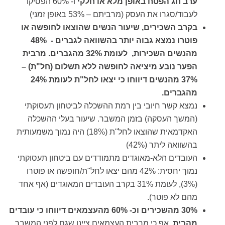
ערב חג הפסח באופן מלא או חלקי
ו- 60% הפסיקו
לעבוד/סגרו את העסק (מרביתם – 53% באופן זמני)
בקרב השכירים, שיעור הנשים שהוצאו לחופשה או
פוטרו נמצא גבוה יותר בהשוואה לגברים - 48%
מהנשים השכירות, לעומת 32% מהגברים. מרבית
הפער נובע מיציאה לחופשה ללא תשלום (חל"ת) –
37% מהנשים דיווחו כי יצאו לחל"ת לעומת 24%
מהגברים.
נמצא קשר חיובי בין רמת ההשכלה לביטחון תעסוקתי
(המשך העסקה) בזמן המשבר. שיעור בעלי ההשכלה
האקדמאית שהוצאו לחל"ת (18%) היה נמוך משמעותית
בהשוואה ליתר (42%)
העובדים הלא-מאוגדים מתמודדים עם ביטחון תעסוקתי
נמוך יחסית: 42% מהם יצאו לחל"ת/חופשה או פוטרו
(3%), לעומת 31% בקרב העובדים המאוגדים (אף אחד
מהם לא פוטר).
30% מהשכירים וכ- 60% מהעצמאים דיווחו כי עובדים
מהבית
, אף כי מרבית העצמאים ציינו שגם לפני המשבר