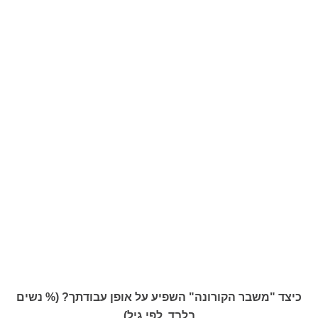
כיצד "משבר הקורונה" השפיע על אופן עבודתך? (% נשים
בלבד, לפי גיל)