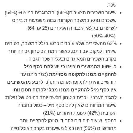
שכר.
שיעור השכירים הצעירים(66%) והמבוגרים בני 65+ (54%)
ששכרם נפגע במשבר הקורונה גבוה משמעותית ביחס
לשיעורם בגילאי העבודה העיקריים (25 עד 64)
(40%-50%)
63% מהשכירים שלא עובדים כרגע בגלל המשבר, בטוחים
שיחזרו למקום עבודתם, כאשר רמת הביטחון גבוהה יותר
בקרב השכירים המאוגדים ובעלי השכר הגבוה.
כ- 66% מהמשיבים ציינו כי יש להם כסף נזיל
להתקיים ממנו לתקופה מסויימת
(כמחציתם עד
חודשיים והיתר לתקופה ארוכה יותר).
לרבע מהמשיבים
אין כסף נזיל להתקיים ממנו מבלי לפתוח חסכונות.
למגזר הערבי – כרית ביטחון חלשה יותר בהיבט של נזילות:
שיעור המדווחים שאין להם כסף נזיל – כפול בחברה
הערבית (42%) לעומת היהודים (21%)
בנוסף, שיעור היהודים להם די מזומן להתקיים יותר
מחודשיים (56%) הינו כפול משיעורם בקרב האוכלוסייה