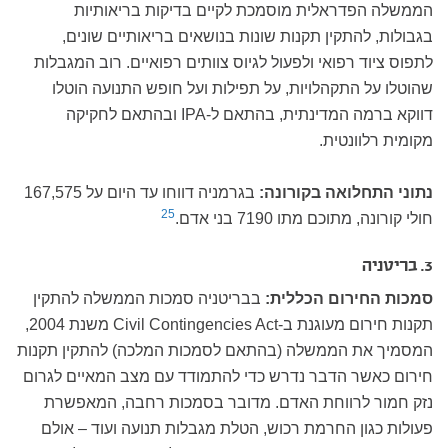
הממשלה הפדראלית מוסמכת לקיים בדיקות בריאותיות
בגבולות, להתקין תקנות שונות בנושאים בריאותיים שונים,
לתפוס ציוד רפואי ולפעול לגיוס צוותים רפואיים. רוב המגבלות
שהוטלו על התקהלויות, על תפילות ועל חופש התנועה הוטלו
דווקא ברמה המדינתית, בהתאם ל-IPA ובהתאם לחקיקה
מקומית רלוונטית.
נתוני התחלואה בקורונה:
בגרמניה דווחו עד היום על 167,575
25
חולי קורונה, מתוכם מתו 7190 בני אדם.
3. בריטניה
סמכות החירום הכללית:
בבריטניה סמכות הממשלה להתקין
תקנות חירום מעוגנת ב-Civil Contingencies Act משנת 2004,
המסמיך את הממשלה (בהתאם לסמכות המלכה) להתקין תקנות
חירום כאשר הדבר נדרש כדי להתמודד עם מצב המאיים לגרום
נזק חמור לרווחת האדם. מדובר בסמכות רחבה, המאפשרת
פעולות כגון החרמת רכוש, הטלת מגבלות תנועה ועוד – אולם