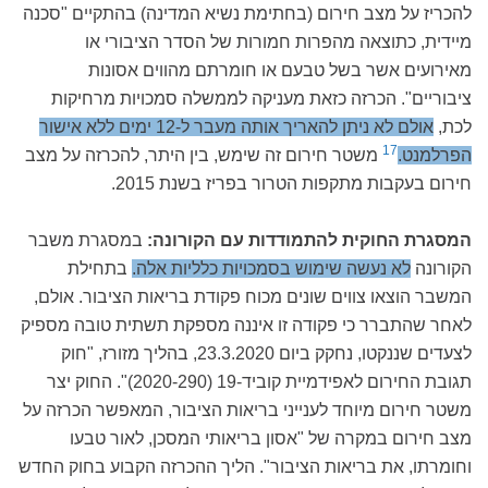
להכריז על מצב חירום (בחתימת נשיא המדינה) בהתקיים "סכנה
מיידית, כתוצאה מהפרות חמורות של הסדר הציבורי או
מאירועים אשר בשל טבעם או חומרתם מהווים אסונות
ציבוריים". הכרזה כזאת מעניקה לממשלה סמכויות מרחיקות
לכת,
אולם לא ניתן להאריך אותה מעבר ל-12 ימים ללא אישור
17
הפרלמנט.
משטר חירום זה שימש, בין היתר, להכרזה על מצב
חירום בעקבות מתקפות הטרור בפריז בשנת 2015.
המסגרת החוקית להתמודדות עם הקורונה:
במסגרת משבר
הקורונה
לא נעשה שימוש בסמכויות כלליות אלה.
בתחילת
המשבר הוצאו צווים שונים מכוח פקודת בריאות הציבור. אולם,
לאחר שהתברר כי פקודה זו איננה מספקת תשתית טובה מספיק
לצעדים שננקטו, נחקק ביום 23.3.2020, בהליך מזורז, "חוק
תגובת החירום לאפידמיית קוביד-19 (2020-290)". החוק יצר
משטר חירום מיוחד לענייני בריאות הציבור, המאפשר הכרזה על
מצב חירום במקרה של "אסון בריאותי המסכן, לאור טבעו
וחומרתו, את בריאות הציבור". הליך ההכרזה הקבוע בחוק החדש