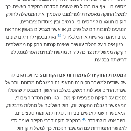
מסוימים – אף אם ברגיל היו טעונים הסדרה בחקיקה ראשית. כך
למשל החוקה מאפשרת לפרלמנט להסמיך את הממשלה לחוקק
חוקים הנוגעים ל"יחסים בין פרטים ובין מוסדות ציבוריים,
הנוגעים לחובותיהם של פרטים, או אשר מגבילים באופן אחר את
45
נסיבותיהם האישיות או הכלכליות".
זאת בכפוף לחריגים שונים
– כגון איסור על הטלת עונשים שאינם קנסות בחקיקה ממשלתית.
חקיקה ממשלתית צריכה להיות מוגשת לבחינת הפרלמנט, לפי
דרישתה בכל עת.
המסגרת החוקית להתמודדות עם הקורונה:
כידוע, תגובתה
של שוודיה למשבר הקורונה התאפיינה במגבלות מתונות יותר על
שגרת החיים ופעילות המשק. בשלב הראשון, המגבלות שהוטלו
נסמכו על חקיקה ספציפית קיימת – כגון חוק הסדר הציבורי,
המאפשר הגבלת התקהלויות, וחוק השליטה על מחלות מדבקות,
המאפשר השמת אנשים בבידוד, סגירת מקומות ספציפיים,
46
וחיוב אנשים להיבדק.
במקביל תוקנו דברי חקיקה שונים כדי
לאפשר התמודדות עם המשבר הנוכחי. כך למשל תוקן חוק