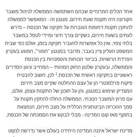
אחד הכלים המרכזיים שבהם השתמשה הממשלה לניהול משבר
הקורונה היה תקנות שעת חירום. מנגנון זה - המאפשר לממשלה
להתקין תקנות דחופות הגוברות על חקיקה של הכנסת – נדרש
לעתים בשעת חירום, כשקיים צורך חיוני ומיידי לטפל במשבר
בלתי צפוי, ואין כל אפשרות להעביר חקיקה בזמן. אולם כפי שבית
המשפט העליון ציין בעבר, מדובר במנגנון "חמור", הפוגע בעקרון
הפרדת הרשויות, בביזור הכוחות והסמכויות בין הכנסת
והממשלה, ובעקרון שלטון החוק המהותי – המחייב עיגון הסדרים
1
ראשוניים בחקיקה ראשית של הכנסת.
לכן, חשוב להבטיח
פיקוח פרלמנטרי הן על עצם ההחלטה שקיים מצב חירום
המצדיק שימוש במנגנון, והן על תוכנן של התקנות עצמן. אולם,
עם פרוץ המשבר הנוכחי, הממשלה החלה להתקין תקנות על
סמך ההכרזה הביטחונית הכללית על מצב חירום, הנמצאת
בתוקף מאז קום המדינה - מבלי לבקש את הסמכתה של הכנסת.
מדינת ישראל איננה המדינה היחידה בעולם אשר נדרשה לנקוט