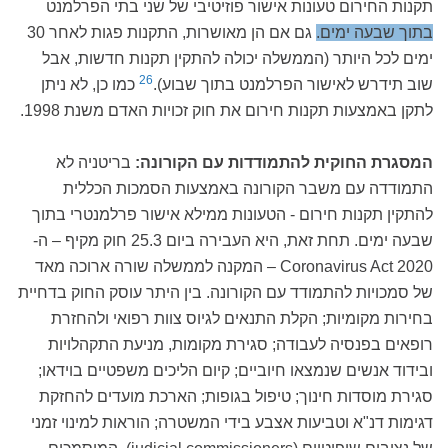
תקנות החירום טעונות אישור פוזיטיבי של שני בתי הפרלמנט
בתוך שבעה ימים.
גם אם הן מאושרות, התקנות פגות לאחר 30
ימים לכל היותר (הממשלה יכולה להתקין תקנות חדשות, אבל
26
שוב תידרש לאישור הפרלמנט בתוך שבוע).
כמו כן, לא ניתן
לתקן באמצעות תקנות חירום את חוק זכויות האדם משנת 1998.
המסגרת החוקית להתמודדות עם הקורונה:
בריטניה לא
התמודדה עם משבר הקורונה באמצעות הסמכות הכללית
להתקין תקנות חירום - הטעונות ממילא אישור פרלמנטרי בתוך
שבעה ימים. תחת זאת, היא העבירה ביום 25.3 חוק מקיף – ה-
Coronavirus Act 2020 – המקנה לממשלה שורה ארוכה מאד
של סמכויות להתמודד עם הקורונה. בין היתר עוסק החוק בדחיית
בחירות מקומיות; הקלת התנאים לגיוס צוות רפואי ולהחזרת
רופאים בפנסיה לעבודה; סגירת מקומות, מניעת התקהלויות
ובידוד אנשים שנמצאו חיוביים; קיום הליכים משפטיים בוידאו;
סגירת מוסדות חינוך; טיפול בגופות; הארכת מועדים להחזקת
דגימות דנ"א וטביעות אצבע בידי המשטרה; הוראות למינוי זמני