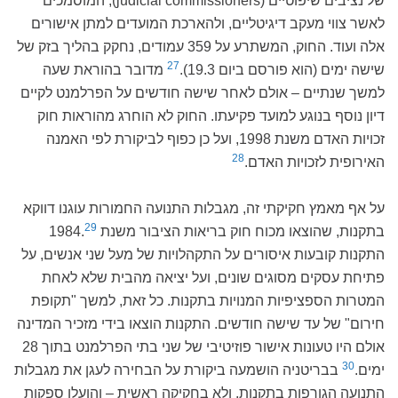
של נציבים שיפוטיים (judicial commissioners), המוסמכים
לאשר צווי מעקב דיגיטליים, ולהארכת המועדים למתן אישורים
אלה ועוד. החוק, המשתרע על 359 עמודים, נחקק בהליך בזק של
27
שישה ימים (הוא פורסם ביום 19.3).
מדובר בהוראת שעה
למשך שנתיים – אולם לאחר שישה חודשים על הפרלמנט לקיים
דיון נוסף בנוגע למועד פקיעתו. החוק לא הוחרג מהוראות חוק
זכויות האדם משנת 1998, ועל כן כפוף לביקורת לפי האמנה
28
האירופית לזכויות האדם.
על אף מאמץ חקיקתי זה, מגבלות התנועה החמורות עוגנו דווקא
29
בתקנות, שהוצאו מכוח חוק בריאות הציבור משנת 1984.
התקנות קובעות איסורים על התקהלויות של מעל שני אנשים, על
פתיחת עסקים מסוגים שונים, ועל יציאה מהבית שלא לאחת
המטרות הספציפיות המנויות בתקנות. כל זאת, למשך "תקופת
חירום" של עד שישה חודשים. התקנות הוצאו בידי מזכיר המדינה
אולם היו טעונות אישור פוזיטיבי של שני בתי הפרלמנט בתוך 28
30
ימים.
בבריטניה הושמעה ביקורת על הבחירה לעגן את מגבלות
התנועה הגורפות בתקנות, ולא בחקיקה ראשית – והועלו ספקות