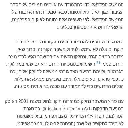
הממשל הפדראלי כדי להתמודד עם איומים חמורים על הסדר
הציבורי כגון תאונות או אסונות טבע. סמכויות ההתערבות של
הממשל הפדראלי לפי סעיפים אלה נתונות לפיקוח הפרלמנט,
הרשאי לדרוש את הפסקתן בכל עת.
המסגרת החוקית להתמודדות עם הקורונה:
מצבי חירום
חוקתיים אלה לא שימשו לניהול משבר הקורונה. ברור שאין
מדובר במצב הגנה, ונחלקו הדעות אם המשבר מגיע לכדי מצב
24
חירום פנימי.
השימוש בסמכויות חירום הוא גם שנוי במחלוקת
בגרמניה, וקיימת רתיעה מצד גורמי ממשלה להיזקק אליהן. כמו
כן, כפי שראינו, סעיפים אלה אינם מעניקים ממילא את מלוא
הכלים הדרושים כדי להתמודד עם סכנה בריאותית מסוג זה.
עם פרוץ המשבר נחקק במהירות תיקון לחוק משנת 2001 העוסק
במניעת הדבקות (Infection Protection Act), במסגרתו
הפרלמנט הפדראלי הכריז על "מצב אפידמי בעל משמעות
לאומית" לתקופה של שנה (הניתנת לביטול). במצב אפידמי