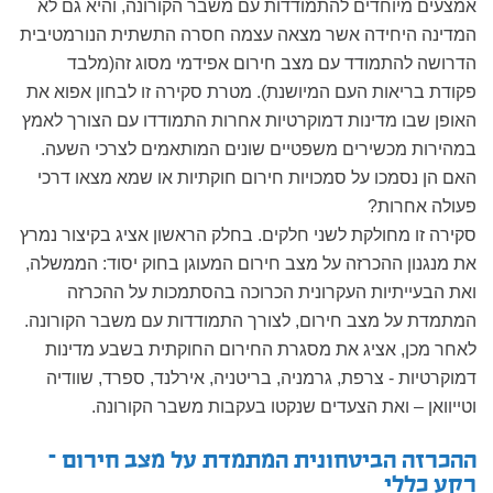
אמצעים מיוחדים להתמודדות עם משבר הקורונה, והיא גם לא
המדינה היחידה אשר מצאה עצמה חסרה התשתית הנורמטיבית
הדרושה להתמודד עם מצב חירום אפידמי מסוג זה(מלבד
פקודת בריאות העם המיושנת). מטרת סקירה זו לבחון אפוא את
האופן שבו מדינות דמוקרטיות אחרות התמודדו עם הצורך לאמץ
במהירות מכשירים משפטיים שונים המותאמים לצרכי השעה.
האם הן נסמכו על סמכויות חירום חוקתיות או שמא מצאו דרכי
פעולה אחרות?
סקירה זו מחולקת לשני חלקים. בחלק הראשון אציג בקיצור נמרץ
את מנגנון ההכרזה על מצב חירום המעוגן בחוק יסוד: הממשלה,
ואת הבעייתיות העקרונית הכרוכה בהסתמכות על ההכרזה
המתמדת על מצב חירום, לצורך התמודדות עם משבר הקורונה.
לאחר מכן, אציג את מסגרת החירום החוקתית בשבע מדינות
דמוקרטיות - צרפת, גרמניה, בריטניה, אירלנד, ספרד, שוודיה
וטייוואן – ואת הצעדים שנקטו בעקבות משבר הקורונה.
ההכרזה הביטחונית המתמדת על מצב חירום –
רקע כללי