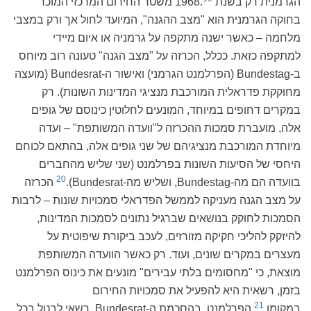
הגרמנית רק בשנת 1968.
משטר החירום המרכזי המוכר
בחוקה הגרמנית הוא "מצב ההגנה", המיועד לחול אך ורק במצבי
מלחמה – כאשר ישנה מתקפה על גרמניה או איום מיידי
למתקפה כזאת. ככלל, הכרזה על "מצב הגנה" טעונה רוב מיוחס
ב-Bundestag (הפרלמנט הגרמני) ואישור ה-Bundesrat (מועצה
מחוקקת פדראלית המורכבת מנציגי המדינות השונות). רק
במקרים דחופים במיוחד, המונעים לחלוטין כינוסם של גופים
אלה, מועברת סמכות ההכרזה ל"וועדה המשותפת" – ועדה
מיוחדת המורכבת מנציגיהם של שני גופים אלה, בהתאם לכוחם
היחסי של הסיעות השונות בפרלמנט (שני שליש מהחברים
20
בוועדה הם מה-Bundestag, ושליש מה-Bundesrat).
הכרזה
על מצב הגנה מעניקה לממשל הפדראלי סמכויות שונות – לרבות
הסמכות לחוקק בנושאים שברגיל נתונים לסמכות המדינות,
להיזקק להליכי חקיקה מזורזים, לעכב ביקורת שיפוטית על
מעצרים במקרים שונים, ועוד. רק כאשר הוועדה המשותפת
מוצאת, כי "מחסומים בלתי עבירים" מונעים את כינוס הפרלמנט
בזמן, רשאית היא להפעיל את סמכויות החירום
21
במקומו.
הפרלמנט, בהסכמת ה-Bundesrat, רשאי לבטל בכל