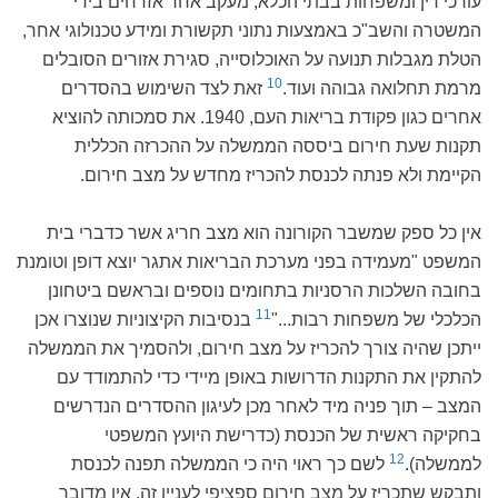
עורכי דין ומשפחות בבתי הכלא, מעקב אחר אזרחים בידי
המשטרה והשב"כ באמצעות נתוני תקשורת ומידע טכנולוגי אחר,
הטלת מגבלות תנועה על האוכלוסייה, סגירת אזורים הסובלים
10
מרמת תחלואה גבוהה ועוד.
זאת לצד השימוש בהסדרים
אחרים כגון פקודת בריאות העם, 1940. את סמכותה להוציא
תקנות שעת חירום ביססה הממשלה על ההכרזה הכללית
הקיימת ולא פנתה לכנסת להכריז מחדש על מצב חירום.
אין כל ספק שמשבר הקורונה הוא מצב חריג אשר כדברי בית
המשפט "מעמידה בפני מערכת הבריאות אתגר יוצא דופן וטומנת
בחובה השלכות הרסניות בתחומים נוספים ובראשם ביטחונן
11
הכלכלי של משפחות רבות..."
בנסיבות הקיצוניות שנוצרו אכן
ייתכן שהיה צורך להכריז על מצב חירום, ולהסמיך את הממשלה
להתקין את התקנות הדרושות באופן מיידי כדי להתמודד עם
המצב – תוך פניה מיד לאחר מכן לעיגון ההסדרים הנדרשים
בחקיקה ראשית של הכנסת (כדרישת היועץ המשפטי
12
לממשלה).
לשם כך ראוי היה כי הממשלה תפנה לכנסת
ותבקש שתכריז על מצב חירום ספציפי לעניין זה. אין מדובר