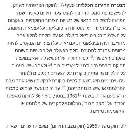
מסגרת החירום הכללית:
סעיף 16 לחוקה הצרפתית מעניק
לנשיא צרפת סמכות רחבה לנקוט צעדי חירום כאשר ישנה
הפרעה לתפקודם הראוי של רשויות הציבור החוקתיות, בעקבות
איום "רציני ומיידי" על מוסדות הרפובליקה, על עצמאות האומה,
על השלמות הטריטוריאלית שלה, או על יכולתה למלא אחר
מחוייבויותיה הבינלאומיות. עם זאת, על הצעדים הננקטים להיות
מכוונים אך ורק להחזרת יכולת הפעולה של הרשויות השונות
13
בהקדם האפשרי.
לפי החוקה, על הנשיא להיוועץ במועצה
14
החוקתית לפני נקיטתם של צעדי חירום,
ולאחר שישים ימים
עליה לקיים מיוזמתה ביקורת על הצעדים הננקטים (לאחר
שלושים ימים היא רשאית לקיים ביקורת לבקשת נשיא אחד מבתי
15
הפרלמנט או שישים מחבריהם).
עד היום נעשה שימוש סמכות
16
זו רק פעם אחת, בשנת 1961
בנוסף, סעיף 36 לחוקה מאפשר
הכרזה על "מצב מצור", הרלוונטי למקרים של מלחמה או
התקוממות מזויינת.
לפי חוק משנת 1955 (חוק מצב החירום), מועצת השרים רשאית