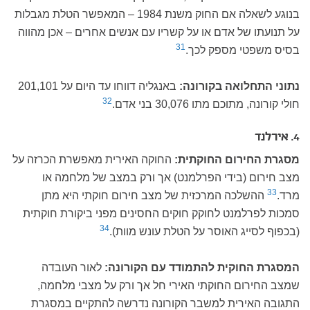
בנוגע לשאלה אם החוק משנת 1984 – המאפשר הטלת מגבלות
על תנועתו של אדם או על קשריו עם אנשים אחרים – אכן מהווה
31
בסיס משפטי מספק לכך.
נתוני התחלואה בקורונה:
באנגליה דווחו עד היום על 201,101
32
חולי קורונה, מתוכם מתו 30,076 בני אדם.
4. אירלנד
מסגרת החירום החוקתית:
החוקה האירית מאפשרת הכרזה על
מצב חירום (בידי הפרלמנט) אך ורק במצב של מלחמה או
33
מרד.
ההשלכה המרכזית של מצב חירום חוקתי היא מתן
סמכות לפרלמנט לחוקק חוקים החסינים מפני ביקורת חוקתית
34
(בכפוף לסייג האוסר על הטלת עונש מוות).
המסגרת החוקית להתמודד עם הקורונה:
לאור העובדה
שמצב החירום החוקתי האירי חל אך ורק על מצבי מלחמה,
התגובה האירית למשבר הקורונה נדרשה להתקיים במסגרת