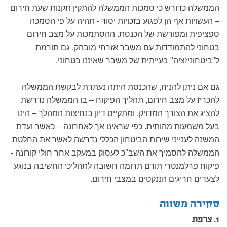
הממשלה כדורש כי סמכות הממשלה להתקין תקנות שעת חירום
– העשויות אף הן לפגוע בזכויות יסוד - תהיה על פי הסמכה
ספציפית ומפורשת של הכנסת. ההסתמכות על מצב חירום
בטחוני להתמודדות עם משבר אזרחי מובהק, גם תורמת
ל"ביטחוניזציה" בעייתית של משבר שאיננו בטחוני.
גם אם ניתן להניח, שהכנסת היתה נעתרת לבקשת הממשלה
להכריז על מצב חירום, תהליך הפיקוח – בו הממשלה נדרשת
להציג את הצורך המדויק, ומתקיים דיון בנחיצות המהלך – הינו
בעל משמעות מהותית. כפי שראינו אך לאחרונה – כאשר ועדת
המשנה לענייני שירות הביטחון הכללי נדרשה לאשר את החלטת
הממשלה להסמיך את השב"כ לעסוק במעקב אחר חולי קורונה -
פיקוח פרלמנטרי תורם תרומה חשובה לתהליכי החשיבה בנוגע
לצעדים חריגים הננקטים במצבי חירום.
סקירה משווה
1. צרפת