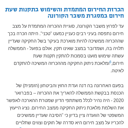
הכרזת החירום המתמדת והשימוש בתקנות שעת
חירום במסגרת משבר הקורונה
עד לפרוץ משבר הקורונה, סוגיית ההכרזה המתמדת על מצב
חירום נתפסה בעיני רבים כעניין כמעט "טכני". היתה הכרה בכך
שההכרזה ממשיכה להיות מוארכת בעיקר בשל החקיקה שעדיין
תלויה בה, ושמדובר במצב שאינו תקין. אולם בפועל - הממשלה
עשתה שימוש מועט בסמכות להתקין תקנות שעת
6
חירום,
ומלאכת ניתוק החקיקה מההכרזה המשיכה להתקדם
לאיטה.
בפעם האחרונה בה דנה ועדת החוץ והביטחון (הזמנית) של
הכנסת בבקשת הממשלה להאריך את ההכרזה – בפברואר
2020 - היה נהיר לכלל משתתפי הדיון שמטרת ההארכה לאפשר
את השלמת מלאכת ניתוק החקיקה ממצב החירום. נציג הייעוץ
המשפטי של הוועדה ציין בדיון כי "הסיבה שעדיין ממשיכים
להכריז על מצב חירום היא סדרה של חוקים וצווים שתלויים