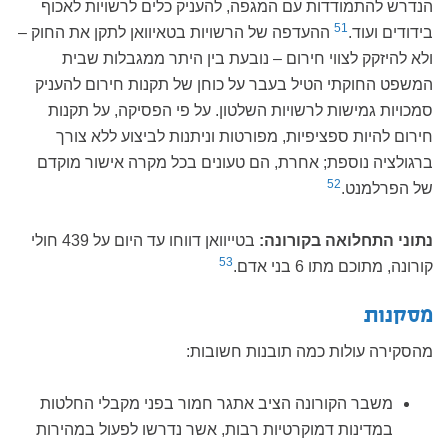
הנדרש להתמודדות עם המגפה, להעניק כלים לרשויות לאכוף
51
בידודים ועוד.
ההעדפה של הרשויות בטאיוואן לתקן את החוק –
ולא להיזקק לצווי חירום – נובעת בין היתר ממגבלות שבית
המשפט החוקתי הטיל בעבר על כוחן של תקנות חירום להעניק
סמכויות גמישות לרשויות השלטון. על פי הפסיקה, על תקנות
חירום להיות ספציפיות, מפורטות וניתנות לביצוע ללא צורך
ברגולציה נוספת; אחרת, הם טעונים בכל מקרה אישור מוקדם
52
של הפרלמנט.
נתוני התחלואה בקורונה:
בטייוואן דווחו עד היום על 439 חולי
53
קורונה, מתוכם מתו 6 בני אדם.
מסקנות
מהסקירה עולות כמה תובנות חשובות:
משבר הקורונה הציב אתגר חמור בפני מקבלי החלטות
במדינות דמוקרטיות רבות, אשר נדרשו לפעול במהירות