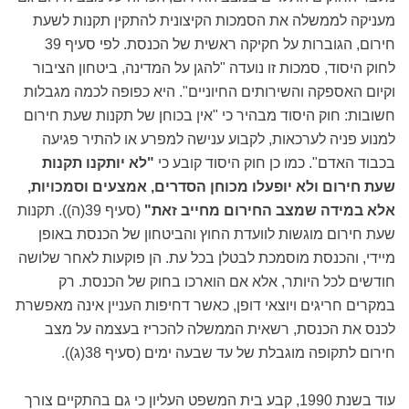
מעניקה לממשלה את הסמכות הקיצונית להתקין תקנות לשעת
חירום, הגוברות על חקיקה ראשית של הכנסת. לפי סעיף 39
לחוק היסוד, סמכות זו נועדה "להגן על המדינה, ביטחון הציבור
וקיום האספקה והשירותים החיוניים". היא כפופה לכמה מגבלות
חשובות: חוק היסוד מבהיר כי "אין בכוחן של תקנות שעת חירום
למנוע פניה לערכאות, לקבוע ענישה למפרע או להתיר פגיעה
בכבוד האדם". כמו כן חוק היסוד קובע כי
"לא יותקנו תקנות
שעת חירום ולא יופעלו מכוחן הסדרים, אמצעים וסמכויות,
אלא במידה שמצב החירום מחייב זאת"
(סעיף 39(ה)). תקנות
שעת חירום מוגשות לוועדת החוץ והביטחון של הכנסת באופן
מיידי, והכנסת מוסמכת לבטלן בכל עת. הן פוקעות לאחר שלושה
חודשים לכל היותר, אלא אם הוארכו בחוק של הכנסת. רק
במקרים חריגים ויוצאי דופן, כאשר דחיפות העניין אינה מאפשרת
לכנס את הכנסת, רשאית הממשלה להכריז בעצמה על מצב
חירום לתקופה מוגבלת של עד שבעה ימים (סעיף 38(ג)).
עוד בשנת 1990, קבע בית המשפט העליון כי גם בהתקיים צורך