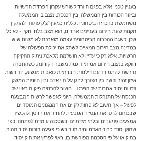
בעניין טכני, אלא בפגם היורד לשורש עקרון הפרדת הרשויות
וביזור הכוחות בין הממשלה ובין הכנסת. מצב בו הממשלה
משתמשת בהכרזה ביטחונית כללית כמעין "צ'ק פתוח" להתקין
תקנות שעת חירום בעניינים אחרים, הוא מצב בלתי תקין - לא כל
שכן, כשגם ההכרזה הביטחונית עצמה מוארכת לא משום שיש
במדינה מצב חירום המאיים לשתק את יכולת הפעולה של
הרשויות, אלא רק כי עדיין לא הושלמה מלאכת ניתוק החקיקה.
דווקא במצב חירום אמיתי דוגמת משבר הקורונה, כשהחברה
נדרשת להתמודד עם דילמות חברתיות כואבות מנשוא, הדורשות
איזון זהיר וקשה בין הצורך להגן על חיי אדם ובין חיוניות המשק
וזכויות יסוד אחרות של הפרט – חשוב להבטיח פיקוח ראוי של
הכנסת על התנהלות הממשלה. חיוני לאפשר לרשות המבצעת
לפעול – אך חשוב לא פחות לקיים את המנגנונים המוסדיים
שבכוחם לרסן את הנטייה הטבעית להתיר את הרסן ולהכשיר
אמצעים פוגעניים ובלתי מידתיים, כשסכנה עומדת לפתחנו. כפי
שחוק יסוד: כבוד האדם וחירותו דורש כי פגיעה בזכות יסוד תהיה
בחוק או על פי הסכמה מפורשת בו, ראוי לפרש את חוק יסוד: