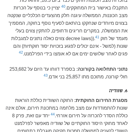
בהכרזת מצב הכוננות התקיים כבר ביום 18.3, וההארכות
40
התקבלו באישור בית המחוקקים.
יצויין כי בנוסף על הכרזת
מצב הכוננות, הממשלה עיגנה חלק מהצעדים הכלכליים שנקטה
בצווים מיוחדים שנחקקו בהתאם לסעיף נוסף בחוקה, המסמיך
את הממשלה, במקרים חריגים ודחופים, להתקין צווים בעלי
41
מעמד של חוק decree laws)).
צווים כאלה נתונים למגבלות
שונות (למשל - אינם יכולים לפגוע בזכויות יסוד חוקתיות) והם
42
פגים לאחר שלושים ימים אם לא אומצו בידי הפרלמנט.
נתוני התחלואה בקורונה:
בספרד דווחו עד היום על 253,682
43
חולי קורונה, מתוכם מתו 25,857 בני אדם.
6. שוודיה
מסגרת החירום החוקתית:
החוקה השוודית כוללת הוראות
שונות להתמודדות עם מצב מלחמה במתכונת חירום, אולם אינה
44
כוללת הסדר להכרזה על חירום אזרחי.
יחד עם זאת, פרק 8
לאחד מחוקי היסוד החוקתיים של שוודיה מאפשר לפרלמנט
השוודי להעניק לממשלה סמכות חקיקה מוגבלת בתחומים