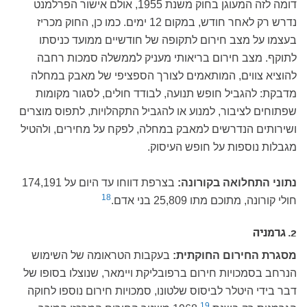
דומה לזה המעוגן בחוק משנת 1955, אולם אישור הפרלמנט
נדרש רק לאחר חודש, במקום 12 ימים. כמו כן, החוק מכריז
בעצמו על מצב חירום לתקופה של חודשיים ממועד כניסתו
לתוקף. מצב חירום בריאותי מעניק לממשלה סמכות רחבה
להוציא צווים, המותאמים לצורך הספציפי של מאבק במחלה
מדבקת: להגביל חופש תנועה, לבודד חולים, לסגור מקומות
שפתוחים לציבור, למנוע או להגביל התקהלויות, לתפוס מוצרים
ושירותים הנדרשים למאבק במחלה, לפקח על מחירים, ולהטיל
מגבלות נוספות על חופש העיסוק.
נתוני התחלואה בקורונה:
בצרפת דווחו עד היום על 174,191
18
חולי קורונה, מתוכם מתו 25,809 בני אדם.
2. גרמניה
מסגרת החירום החוקתית:
בעקבות הטראומה של השימוש
הנרחב בסמכויות חירום ברפובליקת ויימאר, שנוצלו בסופו של
דבר בידי היטלר לביסוס שלטונו, סמכויות חירום נוספו לחוקה
19