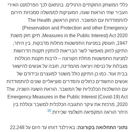
כללי המשחק החוקתיים הרגילים. בהתאם לכך הפרלמנט האירי
העביר שתי הוראות שעה, המעניקות לממשלה סמכויות חירום
להתמודדות עם המשבר. החוק הראשון, The Health
(Preservation and Protection and other Emergency
Measures in the Public Interest) Act 2020, תיקן חוק משנת
1947, העוסק במניעת התפשטות מחלות מדבקות. בין היתר,
התיקון לחוק מאפשר לשר הבריאות להתקין תקנות הדרושות
למניעת התפשטות מחלת הקורונה – לרבות תקנות הכוללות
מגבלות על כניסה ויציאה מהמדינה, חובה על אנשים להישאר
בבית ועוד. כמו כן התיקון כולל משטר למעצרם ובידודם של
אנשים החשודים כחולים והסדרים סוציאליים שונים להתמודדות
עם ההשלכות הכלכליות של המשבר. הוראת השעה השניה, The
Emergency Measures in the Public Interest (Covid-19) Act
2020, מרכזת את עיקר התגובה הכלכלית למשבר וכוללת בין
35
היתר הוראה המקפיאה תשלומי שכירות.
נתוני התחלואה בקורונה:
באירלנד דווחו עד היום על 22,248