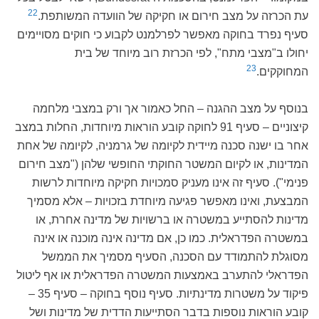
22
עת הכרזה על מצב חירום או חקיקה של הוועדה המשותפת.
סעיף נפרד בחוקה מאפשר לפרלמנט לקבוע כי חוקים מסויימים
יחולו ב"מצבי מתח", לפי הכרזת רוב מיוחד של בית
23
המחוקקים.
בנוסף על מצב ההגנה – החל כאמור אך ורק במצבי מלחמה
קיצוניים – סעיף 91 לחוקה קובע הוראות מיוחדות, החלות במצב
אחר בו ישנה סכנה מיידית לקיומה של גרמניה, לקיומה של אחת
המדינות, או לקיום המשטר החוקתי החופשי שלהן ("מצב חירום
פנימי"). סעיף זה אינו מעניק סמכויות חקיקה מיוחדות לרשות
המבצעת, ואינו מאפשר פגיעה מיוחדת בזכויות – אלא מסמיך
מדינות להסתייע במשטרה או ברשויות של מדינה אחרת, או
במשטרה הפדראלית. כמו כן, אם מדינה אינה מוכנה או אינה
מסוגלת להתמודד עם הסכנה, הסעיף מסמיך את הממשל
הפדראלי להתערב באמצעות המשטרה הפדראלית או אף ליטול
פיקוד על משטרות מדינתיות. סעיף נוסף בחוקה – סעיף 35 –
קובע הוראות נוספות בדבר הסתייעות הדדית של מדינות ושל