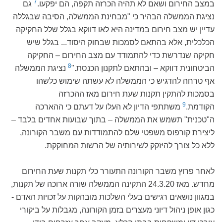
7
במצב החירום ושאם לא תהיה הכרזה תקפה, הם יפקעו.
גם
נציגת הממשלה הבהיר כי "מבחינת הממשלה, הסיבה שבגללה
עדיין יש מצב חירום במדינה היא לאו דווקא בגלל שלל החקיקה
הכלכלית, אלא בהתאם לסמכות שבחוק היסוד... בגלל שיש
חקיקה שנדרשת כדי להתמודד עם מצב החירום – החקיקה
8
הביטחונית דווקא – ובהתאם לתקנון הכנסת."
נציגת הממשלה
אף טרחה להדגיש כי הממשלה לא עשתה שימוש כלשהו
בסמכות להתקין תקנות שעת חירום מאז ההכרזה
9
הקודמת.
משתתפי הדיון לא העלו על דעתם כי ההארכה
ה"טכנית" תשמש את הממשלה – בתוך שבועות אחדים בלבד –
ליצירת קורפוס משפטי שלם להתמודדות עם משבר הקורונה,
ללא כל צורך להיזקק לשירותיה של הרשות המחוקקת.
לאחר פרוץ משבר הקורונה התעורר כלי תקנות שעת החירום
מחדש. מאז 24.3.20 התקינה הממשלה שורה ארוכה של תקנות,
במגוון נושאים רגישים בעלי השלכות מובהקות על זכויות האדם -
כגון אופן ניהול דיוני מעצרים בזמן הקורונה, מגבלות על ביקורי