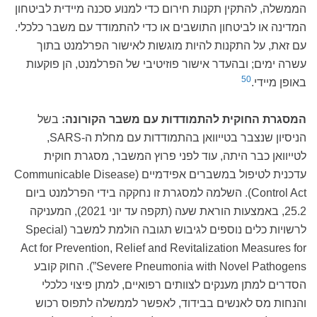
הממשלה, להתקין תקנות חירום כדי למנוע סכנה מיידית לביטחון
המדינה או לביטחון התושבים או כדי להתמודד עם משבר כלכלי.
עם זאת, על התקנות להיות מוגשות לאישור הפרלמנט בתוך
עשרה ימים; ובהעדר אישור פוזיטיבי של הפרלמנט, הן פוקעות
50
באופן מיידי.
המסגרת החוקית להתמודדות עם משבר הקורונה:
בשל
הניסיון שנצבר בטייוואן בהתמודדות עם מחלת ה-SARS,
לטייוואן כבר היתה, עוד לפני פרוץ המשבר, מסגרת חוקית
עדכנית לטיפול במשברים אפידמיים (Communicable Disease
Control Act). השלמה למסגרת זו נחקקה בידי הפרלמנט ביום
25.2, באמצעות הוראת שעה (תקפה עד יוני 2021), המעניקה
לרשויות כלים נוספים לגיבוש תגובה הולמת למשבר (Special
Act for Prevention, Relief and Revitalization Measures for
Severe Pneumonia with Novel Pathogens”). החוק קובע
הסדרים למתן מענקים לצוותים רפואיים, למתן פיצוי כלכלי
והנחות מס לאנשים בבידוד, לאפשר לממשלה לתפוס רכוש