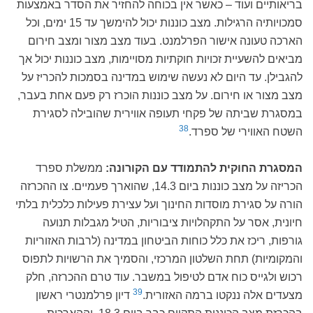
בריאותיים ועוד – כאשר אין בכוחה להחזיר את הסדר באמצעות
סמכויותיה הרגילות. מצב כוננות יכול להימשך עד 15 ימים, וכל
הארכה טעונה אישור הפרלמנט. בעוד מצב מצור ומצב חירום
מביאים להשעיית זכויות חוקתיות מסויימות, מצב כוננות יכול אך
להגבילן. עד היום לא נעשה שימוש במדינה בסמכות להכריז על
מצב מצור או חירום. על מצב כוננות הוכרז רק פעם אחת בעבר,
במסגרת שביתה של פקחי תעופה אווירית שהובילה לסגירת
38
השטח האווירי של ספרד.
המסגרת החוקית להתמודד עם הקורונה:
ממשלת ספרד
הכריזה על מצב כוננות ביום 14.3, שהוארך פעמיים. צו ההכרזה
הורה על סגירת מוסדות החינוך ועל עצירת פעילות כלכלית בלתי
חיונית, אסר על התקהלויות ציבוריות, הטיל מגבלות תנועה
גורפות, ריכז את כלל כוחות הביטחון במדינה (לרבות האזוריות
והמקומיות) תחת השלטון המרכזי, והסמיך את הרשויות לתפוס
רכוש ולגייס כוח אדם לטיפול במשבר. עוד טרם ההכרזה, חלק
39
מצעדים אלה ננקטו ברמה האזורית.
דיון פרלמנטרי ראשון