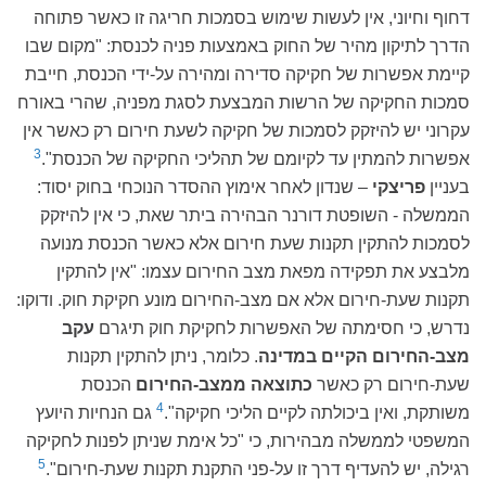
דחוף וחיוני, אין לעשות שימוש בסמכות חריגה זו כאשר פתוחה
הדרך לתיקון מהיר של החוק באמצעות פניה לכנסת: "מקום שבו
קיימת אפשרות של חקיקה סדירה ומהירה על-ידי הכנסת, חייבת
סמכות החקיקה של הרשות המבצעת לסגת מפניה, שהרי באורח
עקרוני יש להיזקק לסמכות של חקיקה לשעת חירום רק כאשר אין
3
אפשרות להמתין עד לקיומם של תהליכי החקיקה של הכנסת".
בעניין
פריצקי
– שנדון לאחר אימוץ ההסדר הנוכחי בחוק יסוד:
הממשלה - השופטת דורנר הבהירה ביתר שאת, כי אין להיזקק
לסמכות להתקין תקנות שעת חירום אלא כאשר הכנסת מנועה
מלבצע את תפקידה מפאת מצב החירום עצמו: "אין להתקין
תקנות שעת-חירום אלא אם מצב-החירום מונע חקיקת חוק. ודוקו:
נדרש, כי חסימתה של האפשרות לחקיקת חוק תיגרם
עקב
מצב-החירום הקיים במדינה
. כלומר, ניתן להתקין תקנות
שעת-חירום רק כאשר
כתוצאה ממצב-החירום
הכנסת
4
משותקת, ואין ביכולתה לקיים הליכי חקיקה".
גם הנחיות היועץ
המשפטי לממשלה מבהירות, כי "כל אימת שניתן לפנות לחקיקה
5
רגילה, יש להעדיף דרך זו על-פני התקנת תקנות שעת-חירום".