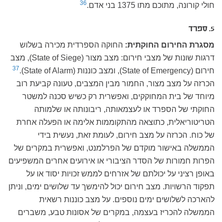
36
חולי קורונה, מתוכם מתו 1375 בני אדם.
5. ספרד
מסגרת החירום החוקתית:
החוקה הספרדית מכירה בשלוש
דרגות שונות של מצבי חירום: מצב מצור (State of Siege), מצב
37
חירום (State of Emergency), ומצב כוננות (State of Alarm).
הכרזה על מצב מצור, החמור מבין המצבים, טעונה קביעת רוב
מיוחד של בית המחוקקים, ואפשרית רק כשיש סכנה למשטר
החוקתי של הספרד או לעצמאותה, ריבונותה או שלמותה
הטריטוריאלית, כתוצאה מהתקוממות אלימה או הפעלה אחרת
של כוח. הכרזה על מצב חירום, לעומת זאת, נעשית בידי
הממשלה באישור מוקדם של הפרלמנט, ואפשרית במקרים של
הפרות חמורות של הסדר הציבורי או אירועים אחרים המשפיעים
באופן רציני על יכולתם של אזרחים לממש זכויות יסוד או על
תפקוד הרשויות. מצב חירום יכול להימשך עד שלושים ימים, וניתן
להארכה לשלושים ימים נוספים. על מצב כוננות רשאית
הממשלה להכריז בעצמה, במקרים של אסונות טבע, משברים