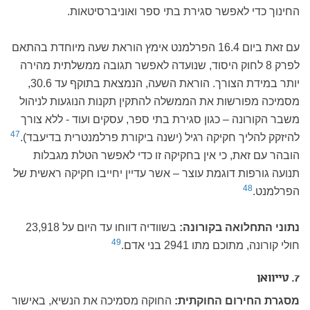
החינוך כדי לאפשר סגירת בתי ספר ואוניברסיטאות.
עם זאת ביום 16.4 הפרלמנט אימץ הוראת שעה מיוחדת בהתאם
לפרק 8 לחוק היסוד, שנועדה לאפשר תגובה ממשלתית מהירה
יותר במידת הצורך. הוראת השעה, הנמצאת בתוקף עד 30.6,
מסמיכה מפורשות את הממשלה להתקין תקנות הנוגעות לניהול
משבר הקורונה – כגון סגירת בתי ספר, עסקים ועוד - ללא צורך
47
להיזקק להליך חקיקה רגיל (ישנה ביקורת פרלמנטרית בדיעבד).
הובהר עם זאת, כי אין בחקיקה זו כדי לאפשר הטלת מגבלות
תנועה גורפות דוגמת עוצר – אשר עדיין יחייבו חקיקה ראשית של
48
הפרלמנט.
נתוני התחלואה בקורונה:
בשוודיה דווחו עד היום על 23,918
49
חולי קורונה, מתוכם מתו 2941 בני אדם.
7. טייוואן
מסגרת החירום החוקתית:
החוקה מסמיכה את הנשיא, באישור