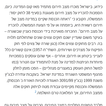
כידוע, בישראל מוכרז מצב חירום מתמיד מאז קום המדינה. כיום,
הסמכות להכריז על מצב חירום מעוגנת בסעיף 38 לחוק יסוד:
הממשלה, הקובע כי "ראתה הכנסת שקיים במדינה מצב של
חירום רשאית היא, ביוזמתה או על פי הצעת הממשלה, להכריז
על מצב חירום". ההכרזה מוארכת בידי הכנסת כעניין שבשגרה –
בעיקר משום שעדיין ישנם חוקים וצווים שונים שתחולתם תלויה
בה. רבים מחוקים וצווים אלה (כגון שורה של צווים לפי חוק
הפיקוח על מצרכים ושירותים, השתי"ח-1957) אינם קשורים כלל
לענייני ביטחון או חירום; אחרים – אף שהם עוסקים בסמכויות
מיוחדות הניתנות למדינה על מנת להתמודד עם הטרור (כמו
למשל החוק העוסק במעצרים מנהליים) – הפכו מזמן לחלק
מהנוף המשפטי השגרתי במדינת ישראל. בעקבות עתירה לבג"ץ
משנת 1999 (בג"ץ 3091/99 האגודה לזכויות האזרח נ' הכנסת),
הממשלה והכנסת מקיימים עבודת מטה לניתוק חוקים אלה
2
ממצב החירום, אך המלאכה טרם הושלמה.
מלבד החוקים התלויים במצב החירום, הכרזה על מצב חירום גם