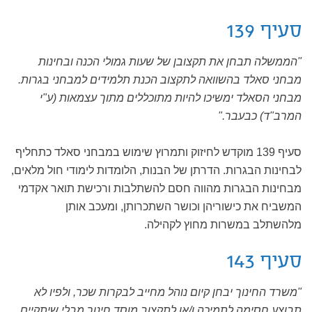
סעיף 139
"הממשלה תבחן את תקצובן של שעות גמולי הכנה ובחינות
מבחני סאלד בהשוואה לתקצוב הכנת תלמידים למבחני בגרות.
מבחני הסאלד ימשיכו להיות מתוכללים מתוך עצמאות (ע"י
המרב"ד) כבעבר."
סעיף 139 מוקדש לחיזוק ותמרוץ שימוש במבחני סאלד כתחליף
לבחינות הבגרות. הדרתן של הבנות, הלומדות לימודי חול מלאים,
מבחינות הבגרות מהווה חסם להשתלבות ורכישת תואר אקדמי
המשביח את כישוריהן וכושר השתכרותן, ומעכב אותן
מלהשתלב במשרות מחוץ לקהילה.
סעיף 143
"משרד החינוך יבחן קיום נוהל מחייב לבקרות שכר, ולפיו לא
תבוצע חסימה לתמיכה ו/או לתקצוב מוסד חינוך מבלי שיתקיים