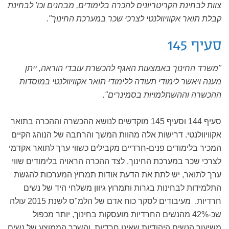
צוות לבחינת הקריטריונים להכרה בלימודים, מבחנים וכו' לבחינת
קבלת תואר אקוויוולנטי לצרכי שכר במערכת החינוך".
סעיף 145
"משרד החינוך באמצעות האגף להכשרת עובדי הוראה, ייתן
מענה ויאשר לימודי תעודה ללימודי תואר אקוויוולנטי במוסדות
ההכשרה וההשתלמויות בסמינרים".
סעיף 144 וסעיף 145 מוקדשים לנושא ההכשרה וההכרה בתואר
אקוויוולנטי. דרישות אלה מהוות המשך והרחבה של הנוהג הקיים
המכיר בלימודים פנים-חרדיים מקבילים כשווי ערך לתואר אקדמי
לצרכי שכר במערכת החינוך. לצד ההכרה הראויה בלימודים שווי
ערך לתואר, יש לתת את הדעת אודות תמרוץ המערכות להגשת
התלמידות לבחינות בגרות ותמרוץ גיוון משלחי היד של נשים
חרדיות. מעיבודים לסקר כוח אדם של הלמ"ס לשנת 2015 עולה
שכ-42% מהנשים החרדיות מועסקות בחינוך, יותר מכפול
משיעור הנשים היהודיות שאינן חרדיות, והשכר הממוצע של נשים