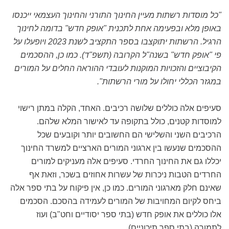
"כל מוסדות רשתות מעיין החינוך התורני והחינוך העצמאי ייכנסו
באופן מלא ובפעימה אחת לתכנית "אופק חדש" בדומה לחינוך
הרגיל. הרשתות יתוקצבו בספר התקציב לשנת 2023 ויופעלו על
פי "אופק חדש" בשנה"ל הקרובה (תשפ"ד). כמו כן, ההסכמים
הקיבוציים והזכויות המוקנות לעובדי ההוראה החלים על המורים
במגזר הכללי יחולו על מורי הרשתות".
סעיפים אלה כוללים שלושה רכיבים. האחד, הקלה במתן רישוי
למוסדות קטנים, כולל בתקופה עד לאישור המלא שלהם.
הרכיבים השני והשלישי הם החשובים יותר וקובעים שכל
ההסכמים שנעשו בין ארגוני המורים הארציים למשרד החינוך
יכללו גם את החינוך החרדי. סעיפים אלה מעניקים למורים
החרדים הטבות ניכרות של עשרות אחוזים בשכר, וזאת אף
שאינם חלק מארגוני המורים. כמו כן, אין פיקוח על בתי ספר אלה
ביחס לקיום המחויבות של המורים לעמידה בהסכם. הסכמים
אלו כוללים את אופק חדש (בתי ספר יסודיים וחט"ב) ועוז
לתמורה (בתי ספר תיכוניים).