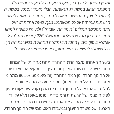
ומעיין החינוך. לצורך כך, תוקצה תקינה של פיקוח והנחיה ע"פ
המפתח הנהוג במשה"ח. הרשתות יקבלו מעמד עצמאי במשה"ח
(בדומה לחינוך ההתיישבותי או כל פתרון אחר, ובהתאמה להיות
הרשתות עמותות על כל המשתמע מכך. סיעת אגודת ישראל
אינה מסכימה למילים "חינוך התיישבותי") ולא יהיו כפופות למחוז
החרדי. תיבחן מחדש החלטת הממשלה 226 (תכנית הגפ"ן של
שאשא ביטון) בעניין התכנית לגמישות הניהולית במערכת החינוך,
ככל שיוחלט להשאירה היא תתוקן באופן שיותאם לרשתות".
בעשור האחרון נמצא החינוך החרדי תחת אחריותו של המחוז
החרדי שהוקם במיוחד לצורך זה. סעיף זה מפקיע את האחריות
על החינוך החרדי מן המחוז החרדי (ומוציא ממנו 96.5% מתחומי
אחריותו, ובפועל מייתר אותו) ומקים למעשה מחוז אוטונומי
לחלוטין שאחראי על החינוך החרדי. כמו כן נקבע שהפיקוח יהפוך
לפיקוח פנימי של הרשתות והמוסדות וימומן באופן מלא על ידי
המדינה. סעיף זה מהווה את אחד השינויים הדרמטיים במבנה
הארגוני של משרד החינוך ובמעמדו האוטונומי של החינוך החרדי.