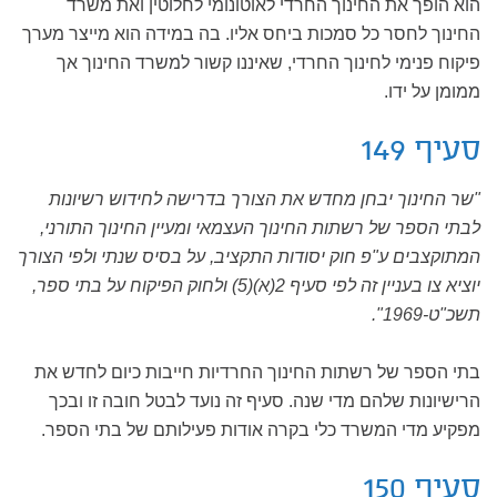
הוא הופך את החינוך החרדי לאוטונומי לחלוטין ואת משרד
החינוך לחסר כל סמכות ביחס אליו. בה במידה הוא מייצר מערך
פיקוח פנימי לחינוך החרדי, שאיננו קשור למשרד החינוך אך
ממומן על ידו.
סעיף 149
"שר החינוך יבחן מחדש את הצורך בדרישה לחידוש רשיונות
לבתי הספר של רשתות החינוך העצמאי ומעיין החינוך התורני,
המתוקצבים ע"פ חוק יסודות התקציב, על בסיס שנתי ולפי הצורך
יוציא צו בעניין זה לפי סעיף 2(א)(5) ולחוק הפיקוח על בתי ספר,
תשכ"ט-1969".
בתי הספר של רשתות החינוך החרדיות חייבות כיום לחדש את
הרישיונות שלהם מדי שנה. סעיף זה נועד לבטל חובה זו ובכך
מפקיע מדי המשרד כלי בקרה אודות פעילותם של בתי הספר.
סעיף 150