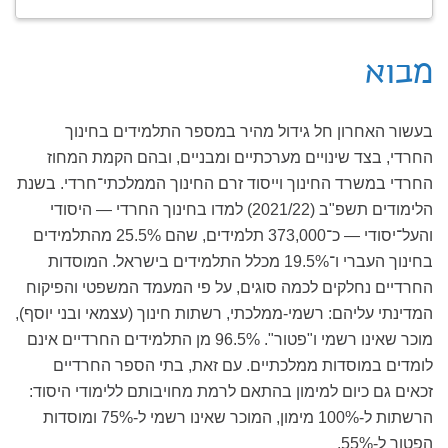
מבוא
בעשור האחרון חל גידול מהיר במספר התלמידים בחינוך
החרדי, בצד שינויים מערכתיים ומבניים, ובהם הקמת המחוז
החרדי במשרד החינוך וייסוד זרם החינוך הממלכתי־חרדי. בשנת
הלימודים תשפ"ב (2021/22) למדו בחינוך החרדי — היסודי
והעל־יסודי — כ־373,000 תלמידים, שהם 25.5% מהתלמידים
בחינוך העברי ו־19.5% מכלל התלמידים בישראל. המוסדות
החרדיים נחלקים לכמה סוגים, על פי המעמד המשפטי והפיקוח
המדינתי עליהם: רשמי-ממלכתי, רשתות חינוך (עצמאי ובני יוסף),
מוכר שאינו רשמי ו"פטור". 96.5% מן התלמידים החרדיים אינם
לומדים במוסדות ממלכתיים. עם זאת, בתי הספר החרדיים
זכאים גם כיום למימון בהתאם לרמת מחויבותם ללימודי היסוד:
הרשתות ל-100% מימון, המוכר שאינו רשמי ל-75% ומוסדות
הפטור ל-55%.