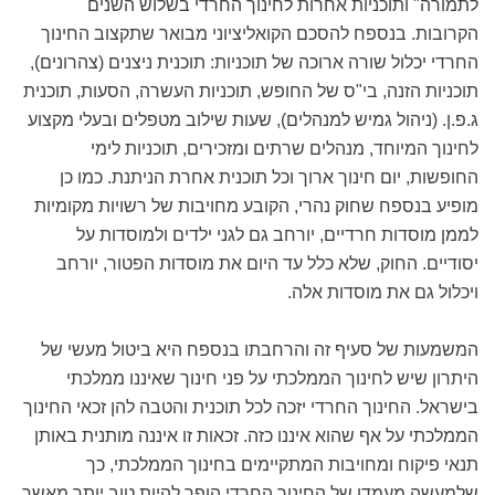
לתמורה" ותוכניות אחרות לחינוך החרדי בשלוש השנים
הקרובות. בנספח להסכם הקואליציוני מבואר שתקצוב החינוך
החרדי יכלול שורה ארוכה של תוכניות: תוכנית ניצנים (צהרונים),
תוכניות הזנה, בי"ס של החופש, תוכניות העשרה, הסעות, תוכנית
ג.פ.ן. (ניהול גמיש למנהלים), שעות שילוב מטפלים ובעלי מקצוע
לחינוך המיוחד, מנהלים שרתים ומזכירים, תוכניות לימי
החופשות, יום חינוך ארוך וכל תוכנית אחרת הניתנת. כמו כן
מופיע בנספח שחוק נהרי, הקובע מחויבות של רשויות מקומיות
לממן מוסדות חרדיים, יורחב גם לגני ילדים ולמוסדות על
יסודיים. החוק, שלא כלל עד היום את מוסדות הפטור, יורחב
ויכלול גם את מוסדות אלה.
המשמעות של סעיף זה והרחבתו בנספח היא ביטול מעשי של
היתרון שיש לחינוך הממלכתי על פני חינוך שאיננו ממלכתי
בישראל. החינוך החרדי יזכה לכל תוכנית והטבה להן זכאי החינוך
הממלכתי על אף שהוא איננו כזה. זכאות זו איננה מותנית באותן
תנאי פיקוח ומחויבות המתקיימים בחינוך הממלכתי, כך
שלמעשה מעמדו של החינוך החרדי הופך להיות טוב יותר מאשר