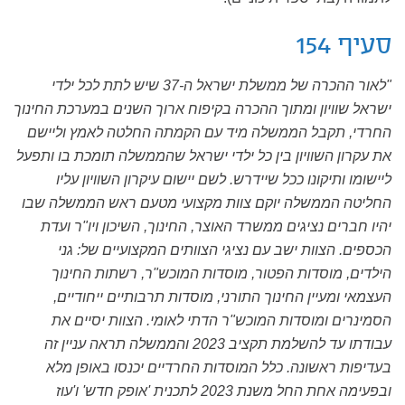
סעיף 154
"לאור ההכרה של ממשלת ישראל ה-37 שיש לתת לכל ילדי
ישראל שוויון ומתוך ההכרה בקיפוח ארוך השנים במערכת החינוך
החרדי, תקבל הממשלה מיד עם הקמתה החלטה לאמץ וליישם
את עקרון השוויון בין כל ילדי ישראל שהממשלה תומכת בו ותפעל
ליישומו ותיקונו ככל שיידרש. לשם יישום עיקרון השוויון עליו
החליטה הממשלה יוקם צוות מקצועי מטעם ראש הממשלה שבו
יהיו חברים נציגים ממשרד האוצר, החינוך, השיכון ויו"ר ועדת
הכספים. הצוות ישב עם נציגי הצוותים המקצועיים של: גני
הילדים, מוסדות הפטור, מוסדות המוכש"ר, רשתות החינוך
העצמאי ומעיין החינוך התורני, מוסדות תרבותיים ייחודיים,
הסמינרים ומוסדות המוכש"ר הדתי לאומי. הצוות יסיים את
עבודתו עד להשלמת תקציב 2023 והממשלה תראה עניין זה
בעדיפות ראשונה. כלל המוסדות החרדיים יכנסו באופן מלא
ובפעימה אחת החל משנת 2023 לתכנית 'אופק חדש' ו'עוז