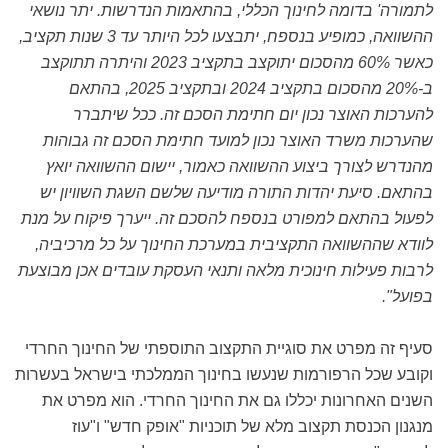
לתמורה' בדומה לחינוך הכללי, בהתאמות הנדרשות. יתר נושאי
ההשוואה, כמופיע בנספח, יתבצעו לכל היותר עד 3 שנות תקציב,
כאשר 60% מהסכום יתוקצב בתקציב 2023 והיתרה תתוקצב
ב-20% מהסכום בתקציב 2024 ובתקציב 2025, בהתאם
להערכות האוצר נכון יום חתימת הסכם זה. ככל שיתברר
שהערכות משרד האוצר נכון למועד חתימת הסכם זה גבוהות
מהנדרש לצורך ביצוע ההשוואה כאמור, יישום ההשוואה יואץ
בהתאם. סיעת יהדות התורה מודיעה שלשם השגת השוויון יש
לפעול בהתאם למפורט בנספח להסכם זה. ייערך פיקוח על מנת
לוודא שההשוואה התקציבית במערכת החינוך על כל מרכיביה,
לרבות פעילות חינוכית מלאה ותנאי העסקת עובדים אכן מבוצעת
בפועל".
סעיף זה מפרט את סוגיית התקצוב התוספתי של החינוך החרדי
וקובע שכל הרפורמות שנעשו בחינוך הממלכתי בישראל בעשרות
השנים האחרונות יכללו גם את החינוך החרדי. הוא מפרט את
מנגנון הכנסת תקצוב מלא של תוכניות "אופק חדש" ו"עוז