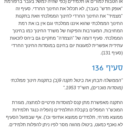
או הטבות למורים או תלמידים (כפי שהיה למשל בעבר ברפורמת
"אופק חדש" בעבר), לא תכלול את החינוך החרדי. סעיף זה
"מצמיד" את החינוך החרדי לחינוך הממלכתי וזאת בתקנות
החינוך הממלכתי שהוא איננו ממלכתי וגם אין בו את רמת
המחויבות, המעורבות והפיקוח של משרד החינוך כמו בחינוך
הממלכתי. סעיף דומה של "הצמדה" מתקיים גם ביחס לזכאות
עתידית אפשרית למעונות יום בחינם במוסדות החינוך החרדי
(סעיף 131).
סעיף 136
"הממשלה תבחן את ביטול תקנה 9(ב) בתקנות חינוך ממלכתי
(מוסדות מוכרים), תשי"ד 1953."
התקנה מאפשרת מתן קנס למוסדות פרטיים למחצה, מגזרת
המוכש"ר המפלים בקבלת התלמידים (הפליה כנגד תלמידות
ממוצא מזרחי, תלמידים ממוצא אתיופי וכו'). אף שבפועל הסעיף
לא נאכף כמעט, ביטולו מהווה מסר לפיו ניתן להפלות תלמידים.