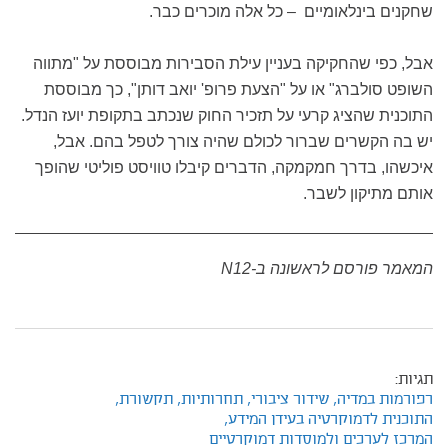
שחקנים בינלאומיים – כל אלה מוכרים כבר.
אבל, כפי שהחקיקה בעניין עילת הסבירות מבוססת על "מתווה
השופט סולברג" או על "הצעת פרופ' יואב דותן", כך מבוססת
התוכנית שהציג קרעי על תזכיר החוק שנכתב בתקופת יועז הנדל.
יש בה הקשרים שברור לכולם שהיה צורך לטפל בהם. אבל,
איכשהו, בדרך חמקמקה, הדברים קיבלו טוויסט פוליטי שהופך
אותם מתיקון לשבר.
המאמר פורסם לראשונה ב-
N12
תגיות:
רפורמות במדיה,
שידור ציבורי,
תחרותיות,
תקשורת,
התוכנית לדמוקרטיה בעידן המידע,
המרכז לערכים ולמוסדות דמוקרטיים