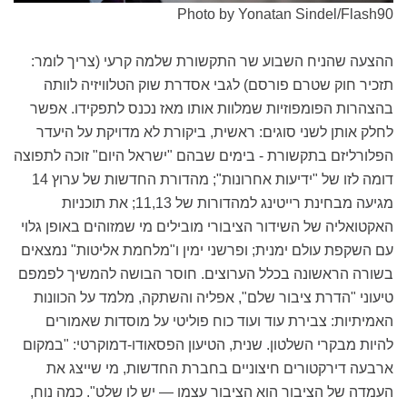
Photo by Yonatan Sindel/Flash90
ההצעה שהניח השבוע שר התקשורת שלמה קרעי (צריך לומר:
תזכיר חוק שטרם פורסם) לגבי אסדרת שוק הטלוויזיה לוותה
בהצהרות הפומפוזיות שמלוות אותו מאז נכנס לתפקידו. אפשר
לחלק אותן לשני סוגים: ראשית, ביקורת לא מדויקת על היעדר
הפלורליזם בתקשורת - בימים שבהם "ישראל היום" זוכה לתפוצה
דומה לזו של "ידיעות אחרונות"; מהדורת החדשות של ערוץ 14
מגיעה מבחינת רייטינג למהדורות של 11,13; את תוכניות
האקטואליה של השידור הציבורי מובילים מי שמזוהים באופן גלוי
עם השקפת עולם ימנית; ופרשני ימין ו"מלחמת אליטות" נמצאים
בשורה הראשונה בכלל הערוצים. חוסר הבושה להמשיך לפמפם
טיעוני "הדרת ציבור שלם", אפליה והשתקה, מלמד על הכוונות
האמיתיות: צבירת עוד ועוד כוח פוליטי על מוסדות שאמורים
להיות מבקרי השלטון. שנית, הטיעון הפסאודו-דמוקרטי: "במקום
ארבעה דירקטורים חיצוניים בחברת החדשות, מי שייצג את
העמדה של הציבור הוא הציבור עצמו — יש לו שלט". כמה נוח,