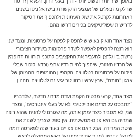
באופן ישיר יותר ופשוט יותר - דרך בעלי ההון. הלא אין זה סוד
שחלק מהבעלים של אמצעי התקשורת בישראל ניסו בשנים
האחרונות לקרטל את שוק העיתונות ולהכפיף את הסיקור
לדרישות שפוליטיקאים בכירים דרשו מהם.
מצד אחד הוא קובע שיש להפסיק לפקח על פרסומות, ומצד שני
הוא רוצה להפסיק לאפשר לשדר פרסומות בשידור הציבורי
(רשת ב' וגל"צ) ולהעביר את התקציבים לתוכניות רוויות הדופמין
של הרדיו האזורי, שיהפוך להיות רדיו ארצי (וכדאי לזכור שבלי
פיקוח על פרסומות בטלוויזיה, הקמפיין ההומופובי הממומן של
ארגון "חותם", שרץ עכשיו בטוויטר יגיע גם לטלוויזיה. תהנו.)
מצד אחד, קרעי מבטיח הקמת ועדת מדרוג חדשה, שלדבריו
"תתבסס על מדגם אובייקטיבי ולא על בעלי אינטרסים", ומצד
שני, לא מסביר כיצד יממן אותה, מה שגורם לי להניח שהוא רוצה
שתהיה גם היא פנים-ממשלתית. אין ספק שצריך לשנות את
שיטת המדידה, אבל האם אנו צפויים בעוד שנה לפארסה דומה
לזו של הניסיון למנות את יד ימינו של ראש הממשלה לראש