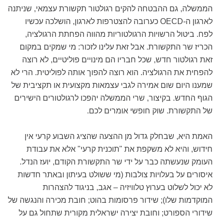
הממשלה, גם ההבטחה להקים רגולטור תקשורת עצמאי, שניתנה
לארגון ה-OECD כערובה להצטרפות לארגון, הושלכה עכשיו
לפח. ביטול הרשויות הרגולטוריות מהווה הפחתת הרגולציה,
הכריז שר התקשורת. אבל זאת עלינו לזכור: מי שמקים במקום
זאת רגולטור חדש, שכל חבריו הם מינויים פוליטיים, לא רוצה
להפחית את הרגולציה. הוא רוצה להפוך אותה לפוליטית. הרי לא
שמענו היום שום אמירה לגבי עצמאות מקצועית או תקציבית של
הגוף החדש. בקיצור, שרי הממשלה יהפכו לרגולטורים הישירים
של התקשורת. שוק חופשי אומרים לכם.
האמת היא, שבחלק גדול מן ההצעה שהציג השבוע קרעי אין
חידוש, והיא לא משקפת את "תוכנית קרעי" אלא את עבודת
העומק שנעשתה כבר על ידי שר התקשורת הקודם, יועז הנדל.
איסורים על בעלויות צולבות (מי ששולט בעיתון ובאתר חדשות
לא יכול לשלוט בערוץ טלוויזיה – אגב, בניגוד להצהרות
המוקדמות שלו); שידור פרסומות בהוט; חובת מכירה והנגשה של
שידורי הספורט; וחובת יצירה ישראלית מקורית שתחול גם על