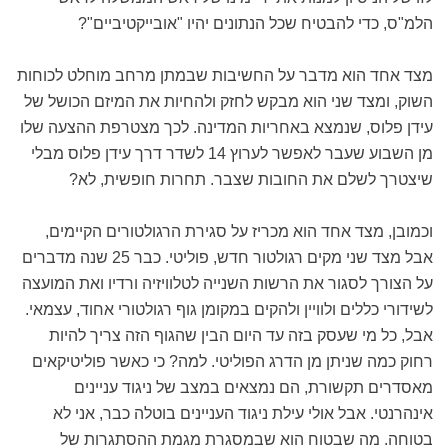
הלמ"ס, כדי להבטיח שכל הנתונים יהיו "אובייקטיביים"?
מצד אחד הוא מדבר על החשיבות שבמתן מרחב מוחלט לכוחות
השוק, ומצד שני הוא מבקש לחזק ולהחיות את המיזם הכושל של
עידן פלוס, שנמצא באחריות המדינה. לכך מצטרפת ההצעה שלו
מן השבוע שעבר לאפשר לערוץ 14 לשדר דרך עידן פלוס מבלי
שיצטרך לשלם את החובות שצבר. תחרות חופשית, לא?
וכמובן, מצד אחד הוא מכריז על סגירת הרגולטורים הקיימים,
אבל מצד שני מקים רגולטור חדש, פוליטי. כבר 25 שנה מדברים
על הצורך לסגור את הרשות השנייה לטלוויזיה ורדיו ואת המועצה
לשידורי כללים ולוויין ולהקים במקומן גוף רגולטורי אחוד, עצמאי.
אבל, כל מי שעסק בזה עד היום הבין שהגוף הזה צריך להיות
רחוק כמה שניתן מן הדרג הפוליטי. למה? כי כאשר פוליטיקאים
מאסדרים תקשורת, הם נמצאים במצב של ניגוד עניינים
אינהרנטי. אבל אולי עילת ניגוד העניינים בוטלה כבר, אני לא
בטוחה. מה שבטוח הוא שבמסגרת מגמת ההסתגרות של