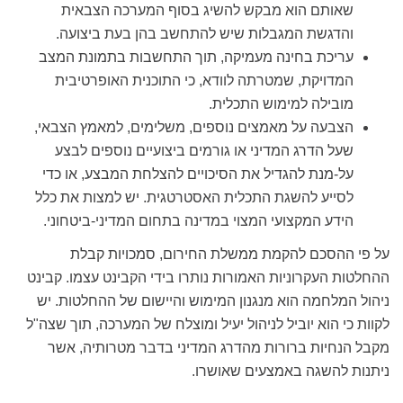
שאותם הוא מבקש להשיג בסוף המערכה הצבאית
והדגשת המגבלות שיש להתחשב בהן בעת ביצועה
.
עריכת בחינה מעמיקה, תוך התחשבות בתמונת המצב
המדויקת, שמטרתה לוודא, כי התוכנית האופרטיבית
מובילה למימוש התכלית.
הצבעה על מאמצים נוספים, משלימים, למאמץ הצבאי,
שעל הדרג המדיני או גורמים ביצועיים נוספים לבצע
על-מנת להגדיל את הסיכויים להצלחת המבצע, או כדי
לסייע להשגת התכלית האסטרטגית
.
יש למצות את כלל
הידע המקצועי המצוי במדינה בתחום המדיני-ביטחוני.
על פי ההסכם להקמת ממשלת החירום, סמכויות קבלת
ההחלטות העקרוניות האמורות נותרו בידי הקבינט עצמו. קבינט
ניהול המלחמה הוא מנגנון המימוש והיישום של ההחלטות. יש
לקוות כי הוא יוביל לניהול יעיל ומוצלח של המערכה, תוך שצה"ל
מקבל הנחיות ברורות מהדרג המדיני בדבר מטרותיה, אשר
ניתנות להשגה באמצעים שאושרו.