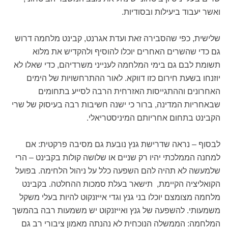
ואשר יעבוד ביעילות ובסודיות.
שלישית, כפי שהסבירה זאת ועדת אגרנט, קבינט מלחמה דרוש
גם כדי שהשרים האחרים יוכלו להוסיף ולהקדיש את מלוא
תשומת לבם גם בימי המלחמה לענייני משרדיהם, כדי שאלו לא
יוזנחו בשעת חירום כזו דווקא. לאור ההתרחשויות של הימים
האחרונים וההתגייסות האזרחית הרבה לסייע בתחומים
שבאחריות המדינה, ברור כי ישנה חשיבות רבה בעיסוק של שרי
הקבינט בתחום אחריותם המיניסטריאלי.
לבסוף – נראה שדרישת גנץ נובעת גם מסיבה פרקטית: אם
למחנה הממלכתי יהיו רק שניים או שלושה קולות בקבינט – הרי
שלמעשה לא תהיה להם השפעה כלל על ניהול הלחימה. בפועל
הקואליציה הקיימת, תישאר בעלת סמכות ההחלטה. בקבינט
מלחמה מצומצם יוכלו בני גנץ וגדי אייזנקוט להיות בעלי משקל
משמעותי. להשפעה של גנץ ואייזנקוט יש משמעות רבה בהמשך
המלחמה: הממשלה הנוכחית לא נהנתה מאמון ציבורי רב גם