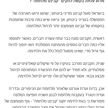
מדוע עלתה בקשה להקים "קבינט מלחמה"?
בישראל פועל קבינט מדיני-ביטחוני, שהוא זרועו הארוכה של
הממשלה בענייני ביטחון, אך נראה שיש כמה סיבות שתומכות
בהקמתו של קבינט מצומצם יותר לניהול המלחמה:
ראשית, הקבינט מונה כבר עתה עשרה חברים. כאשר יתווספו
אליו כמה חברים נוספים מהמחנה הממלכתי הוא יהפוך להיות
גוף גדול מדי, שאינו מסוגל לנהל כלל את הלחימה.
שנית, הקבינט מורכב בעיקרו על פי שיקולים קואליציוניים או
מפלגתיים, ולא תמיד יש להם את ההכשרה המתאימה לניהול
מבצע צבאי. אסור ששיקולים אלו יפריעו לניהול הלחימה.
אכן, בדוח ועדת אגרנט שלאחר מלחמת יום הכיפורים, ובדו"ח
ועדת וינוגרד בעקבות מלחמת לבנון השניה הופיעה המלצה
מפורשת כי בעת לחימה יוקם "קבינט מלחמה" - גוף מצומצם של
שרים בעלי ניסיון ביטחוני שינהל את מצב המשבר הביטחוני,