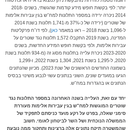
דוגמה נוספת לזהירות מתבקשת ניתן למצוא בראייה ארוכת טווח
יותר: לפי בקשות חופש מידע קודמות שהגשתי, בשנים 2018-
2014 ניכרה ירידה במספר התלונות למח"ש בגין עבירות אלימות
של שוטרים (ירידה של כ-37% מ-1,741 תלונות בשנת 2014
ל-1,096 בשנת 2018 – ראו במאמר
כאן
), לפי דו"ח פרקליטות
המדינה, בשנת 2019 התקבלו 1,572 תלונות נגד שוטרים על
עבירות אלימות, ולפי בקשות חופש המידע החדשות, בשנים
2023-2020 ניכרת עלייה בתלונות מסוג זה (מ-934 תלונות בשנת
2020, ל-1,295 בשנת 2021, 1,304 בשנת 2022, ו-1,299
בשמונה החודשים הראשונים של שנת 2023). מכיוון שהנתונים
הגיעו במועדים שונים, השוני בנתונים עשוי לנבוע משינוי בבסיס
הנתונים או בהגדרות במח"ש.
יחד עם זאת, העלייה בשנה האחרונה במספר התלונות נגד
שוטרים המוגשות למח"ש בגין עבירות אלימות מעוררת
סימני שאלה, בפרט על רקע מועד כניסתם לתפקיד של
הממשלה הנוכחית ושל השר לביטחון לאומי. חשוב
שהמשטרה תיקח נתונים אלה ברצינות ותחקור ממה נובעת