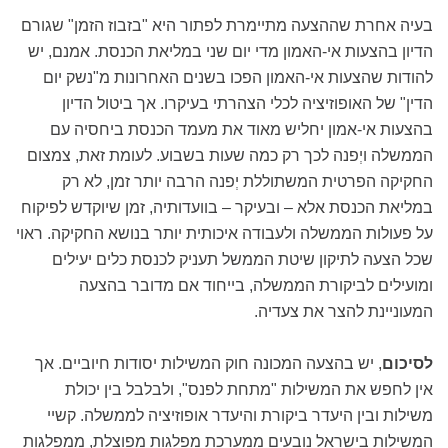
בעיה אחרת שההצעה מתיימרת לפתור היא "בזבוז הזמן" שגורם
הדיון בהצעות אי-האמון מדי יום שני במליאת הכנסת. אמנם, יש
להודות שהצעות אי-האמון הפכו בשנים האחרונות מ"נשק יום
הדין" של האופוזיציה לכלי הצהרתי בעיקרו. אך ביטול הדיון
בהצעות אי-אמון יחליש מאוד את מעמד הכנסת ביחסיה עם
הממשלה ויְפנה לכך רק כמה שעות בשבוע. לעומת זאת, צמצום
החקיקה הפרטית המשתוללת יְפנה הרבה יותר זמן, לא רק
במליאת הכנסת אלא – ובעיקר – בוועדותיה, זמן שיוקדש לפיקוח
על פעולות הממשלה ולעבודה איכותית יותר בנושא החקיקה. ראוי
שכל הצעה לתיקון שיטת הממשל תעניק לכנסת כלים יעילים
ומועילים לביקורת הממשלה, בייחוד אם מדובר בהצעה
המעוניינת להצר את צעדיה.
לסיכום
, יש בהצעה המכונה חוק המשילות יסודות חיוביים. אך
אין לחפש את המשילות "מתחת לפנס", ולבלבל בין יכולת
משילות ובין היעדר ביקורת והיעדר אופוזיציה לממשלה. קשיי
המשילות בישראל נובעים ממערכת מפלגות מפוצלת, ממפלגות