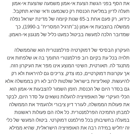
את הסף בפני הגשת הצעת אי-אמון משמעה שהצעת אי-אמון
תעלה לדיון במליאת הכנסת רק כשכמעט ודאי שהיא תתקבל.
כידוע, רק פעם אחת ב-65 שנות קיומה של מדינת ישראל נפלה
ממשלה בהצבעת אי-אמון (ב"תרגיל המסריח" ב-1990), כך
שמדובר הלכה למעשה בביטול כמעט כליל של מנגנון אי-האמון.
העיקרון הבסיסי של דמוקרטיה פרלמנטרית הוא שהממשלה
תלויה בכל עת בקיום רוב פרלמנטרי התומך בה או שלפחות אינו
מתנגד לה. תאורטית, השינוי המוצע אינו מפר את העיקרון הזה.
אך עקרונות דמוקרטיים, כמו צדק, צריכים גם להיראות ולא רק
להיעשות. קואליציות בישראל שולטות לרוב לא רק בממשלה אלא
גם בסדר היום של הכנסת. הזמן השמור להצבעות אי-אמון הוא
הכלי העיקרי של האופוזיציה להעלות נושאים על סדר היום, לבקר
את פעולות הממשלה, לעורר דיון ציבורי ולהעמיד את הממשלה
למבחן התמיכה הפרלמנטרית. כל אלה הם פעולות ראשונות
במעלה בחשיבותן בכל פרלמנט דמוקרטי. ביטולו המעשי של כלי
זה יחליש במידה רבה את האופוזיציה הישראלית, שהיא ממילא