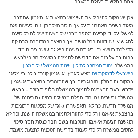
אחת החלשות בעולם המערבי.
אכן יש מקום להגביל את השימוש בהצעות אי-האמון שהתרבו
מאוד בשנים האחרונות על אף חוסר הצלחתן. ניתן לעשות זאת,
למשל, על ידי קביעת מספר מרבי של הצעות שיכולה כל סיעה
להגיש או שנידונות בכל מושב. אך ההצעה המדוברת מרחיקה
מדי לכת בנושא זה. באותה נשימה היא גם עושה פחות מדי,
בהותירה על כנה את הדרישה לתמיכה במועמד חלופי לראש
הממשלה.
צוות המחקר לתיקון שיטת הממשל של המכון
הישראלי לדמוקרטיה
מציע לאמץ "אי-אמון קונסטרוקטיבי מלא"
במקום זה החלקי הנהוג כיום, כך שהתומכים בהצבעת אי-אמון
יידרשו בעת ההצבעה לתמוך בממשלה חלופית כולה – בראש
ממשלה ובשרים גם יחד. הפלת ממשלה תהיה גם כינונה של
ממשלה חדשה. כך לא יתאפשר "זיג-זג" של מפלגות התומכות
בהצבעת אי-אמון רק כדי לחזור ולתמוך בממשלה הישנה, וכך לא
תוגשנה הצעות אי-אמון הנוקבות בשם חבר כנסת חסר סיכוי
להקים ממשלה רק כדי לעמוד בדרישה הטכנית להצעת מועמד.