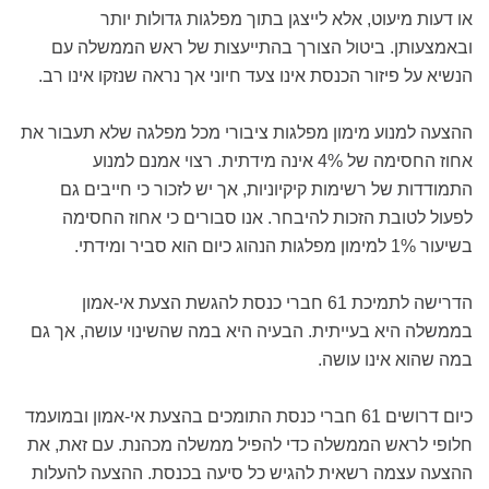
או דעות מיעוט, אלא לייצגן בתוך מפלגות גדולות יותר
ובאמצעותן. ביטול הצורך בהתייעצות של ראש הממשלה עם
הנשיא על פיזור הכנסת אינו צעד חיוני אך נראה שנזקו אינו רב.
ההצעה למנוע מימון מפלגות ציבורי מכל מפלגה שלא תעבור את
אחוז החסימה של 4% אינה מידתית. רצוי אמנם למנוע
התמודדות של רשימות קיקיוניות, אך יש לזכור כי חייבים גם
לפעול לטובת הזכות להיבחר. אנו סבורים כי אחוז החסימה
בשיעור 1% למימון מפלגות הנהוג כיום הוא סביר ומידתי.
הדרישה לתמיכת 61 חברי כנסת להגשת הצעת אי-אמון
בממשלה היא בעייתית. הבעיה היא במה שהשינוי עושה, אך גם
במה שהוא אינו עושה.
כיום דרושים 61 חברי כנסת התומכים בהצעת אי-אמון ובמועמד
חלופי לראש הממשלה כדי להפיל ממשלה מכהנת. עם זאת, את
ההצעה עצמה רשאית להגיש כל סיעה בכנסת. ההצעה להעלות