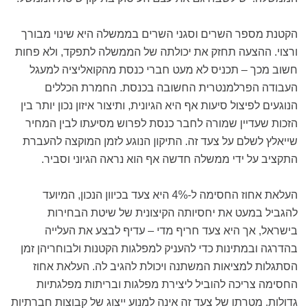
הקטנת מספר השרים וסגני השרים בממשלה היא שינוי מבורך
ורצוי. ההצעה תחזק את יכולתה של הממשלה לתפקד, ולא פחות
חשוב מכך – תכניס לא מעט חברי כנסת מהקואליציה למעגל
העבודה הפרלמנטרית החשובה בכנסת. החמרת הכללים
הנוגעים לפיצול סיעות אף היא הגיונית, ותיצור איזון נכון יותר בין
הזכות שעדיין שמורה לחבר כנסת לפרוש מסיעתו לבין המחיר
שייאלץ לשלם על צעד זה. התיקון הנוגע לזמן המוקצה להעברת
התקציב על ידי ממשלה חדשה אף הוא נראה הגיוני וסביר.
העלאת אחוז החסימה ל-4% היא צעד בכיוון הנכון, המיועד
להגביל במעט את יחסיותה הקיצונית של שיטת הבחירות
בישראל, אך היא צעד חריף מדי – עדיף לבצע את העלייה
בהדרגה ובמתינות כדי להעניק למפלגות הקטנות ולבוחריהן זמן
הסתגלות למציאות המשתנה ויכולת להגיב לה. העלאת אחוז
החסימה צריכה להוביל ליצירת מפלגות ובריתות מפלגתיות
גדולות. מטרתו של צעד זה אינה למנוע ייצוג של קבוצות חברתיות