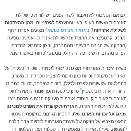
וגם אם הסמכות לא תעבור לשר הפנים, יש לוודא כי שלילת
האזרחות נעשית באופן ראוי ומטעמים לגיטימיים.
מהן ההצדקות
1
לשלילת אזרחות?
במחקר מפורט בנושא
מציגים אפרת רחף
ומרדכי קרמניצר את ההצדקות לשלילת אזרחות - ענישה, מניעה
(הרחקה של הגורם הבעייתי מהחברה), ורצון סימבולי להדרת
הפרט מהחברה שעד כה היה חלק ממנה, לפחות באופן רשמי.
בשיח הזכויות האזרחות מוצגת כ"זכות לזכויות", שכן ה"בעלות" על
האזרחות מעניקה זכויות כגון הזכות להצביע (וכך להיות מעורב
בהחלטות שקשורות לפרט ולכלל), הזכות להיבחר, זכויות בתחום
2
הרווחה ועוד. רובינשטיין
טוען כי לנוכח הפרשנות הראויה לחוק
האזרחות לאור חוקי היסוד, אזרחות מעניקה הגנה מוחלטת מפני
גירוש. לצד זכויות האזרח,
האזרחות קושרת את הפרט למנגנון
שמגן על זכויות האדם שלו
. הניסיון הגרמני בתקופת השלטון
הנאצי מצביע על הזיקה של מעמד האזרחות לזכויות אדם הלכה
למעשה. שלילת אזרחות מאפשרת התנכלות מצד השלטון, הן