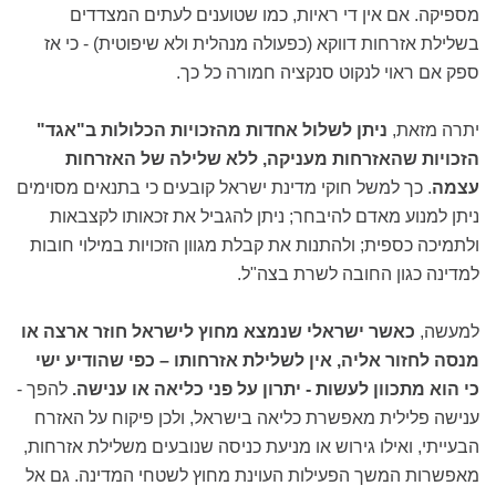
מספיקה. אם אין די ראיות, כמו שטוענים לעתים המצדדים
בשלילת אזרחות דווקא (כפעולה מנהלית ולא שיפוטית) - כי אז
ספק אם ראוי לנקוט סנקציה חמורה כל כך.
יתרה מזאת,
ניתן לשלול אחדות מהזכויות הכלולות ב"אגד"
הזכויות שהאזרחות מעניקה, ללא שלילה של האזרחות
עצמה
. כך למשל חוקי מדינת ישראל קובעים כי בתנאים מסוימים
ניתן למנוע מאדם להיבחר; ניתן להגביל את זכאותו לקצבאות
ולתמיכה כספית; ולהתנות את קבלת מגוון הזכויות במילוי חובות
למדינה כגון החובה לשרת בצה"ל.
למעשה,
כאשר ישראלי שנמצא מחוץ לישראל חוזר ארצה או
מנסה לחזור אליה, אין לשלילת אזרחותו – כפי שהודיע ישי
כי הוא מתכוון לעשות - יתרון על פני כליאה או ענישה.
להפך -
ענישה פלילית מאפשרת כליאה בישראל, ולכן פיקוח על האזרח
הבעייתי, ואילו גירוש או מניעת כניסה שנובעים משלילת אזרחות,
מאפשרות המשך הפעילות העוינת מחוץ לשטחי המדינה. גם אל