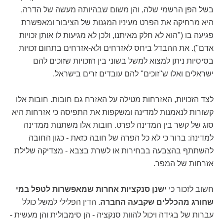
בשל הפן הרשמי שלה, והן משום שבהיותה מעשה של הדרה,
היא מרחיקה את הפרט מעיניו המגִנות של הציבור ומאפשרת
פגיעה בו ("הוא לא חלק מאיתנו, ולכן לא מגיעות לו אותן זכויות
אדם"). את ההבדל ביחס לאזרחים ולא-אזרחים בתחום זכויות
בסיסיות ניתן למצוא למשל בשוני בין הזכויות שזוכים להם
ישראלים ואלו ש"זוכים" להם עובדים זרים בישראל.
לצד הזכויות, האזרחות מטילה על האזרח גם חובות. חובות אלו
קשורות לנאמנות למדינה ומשקפות את התפיסה כי אזרחות היא
סוג של קשר בין המדינה לפרט. חובות אלו משתנות ממדינה
למדינה: ברור כי לא כל הפרה של חובה כזאת - כגון החובה
להשתתף בהצבעה בבחירות או לשרת בצבא - מצדיקה שלילת
אזרחות של המפר.
חשוב לזכור כי
ישנן סנקציות אחרות שמאפשרות לטפל במי
שחורג מהכללים שקבעה החברה
. הדין הפלילי למשל כולל
עברות של בגידה ויכול להוות סנקציה - הן סימבולית והן מעשית -