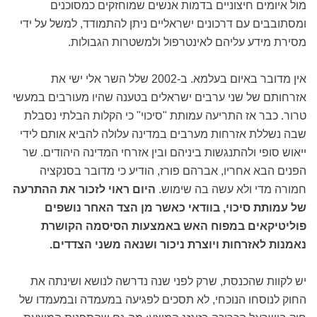
מול איומים חיצוניים בדמות אנשים שמוחזקים כמסוכנים
ומסתובבים עם דרכונים ישראליים ניתן להתמודד, למשל על ידי
מסירת מידע עליהם לאינטרפול ולמשטרות הגבולות.
אין מדובר באיום בעלמא. ב-2002 שלל השר אלי ישי את
אזרחותם של שני ערבים ישראלים בטענה שהיו מעורבים במעשי
טרור. כבר אז התריעה עמותת "סיכוי" כי הקלות הבלתי נסבלת
שבה נשללת אזרחות מערבים במדינה עלולה להביא אותם לידי
ייאוש סופי ולהתנגשות ביניהם ובין אזרחי המדינה היהודים. שר
הפנים הבא אחריו, אברהם פורז, הודיע כי מדובר בסנקציה
חמורה מדי ולא עשה בה שימוש.
היום ראוי לזכור את ההתרעה
של עמותת סיכוי, בוודאי כאשר מן הצד האחר נושפים
פוליטיקאים במפוח האש באמצעות הסיסמה הקושרת
נאמנות לאזרחות ויוצרת ניכור ושנאה משני הצדדים.
יש לקוות שהכנסת, שרק לפני שנה נדרשה לנושא ושינתה את
החוק לנוסחו הנוכחי, לא תסכים לפגיעה במעמדה ובמעמדו של