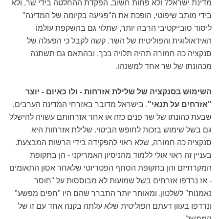
מדינת ישראל? ולא פחות חשוב, הפקדת ההחלטה בידי שר, ולא
בידי מותב שיפוטי, הופכת את ה"פגיעה בקיומה של המדינה"
ליסוד סובייקטיבי הרבה יותר, שתלוי גם בהשקפת עולמו
האידאולוגית והפוליטית של השר. קשה לקבל כי הפעלה של
סנקציה כה חמורה תהיה תלויה בכך, ובהתאם גם תשתנה
מכהונתו של שר אחד למשנהו.
השימוש בסנקציה של שלילת אזרחות - ולו כאיום - יוצר
"אזרחים על תנאי"
. בישראל מדובר באזרחי המדינה הערבים,
שבעת כהונתו של שר פנים כזה או אחר אזרחותם עשויה להישלל
גם בשל שימוש בזכות לחופש הביטוי. שלילת אזרחות היא
סנקציה כה חמורה, שלא ראוי להפקידה בידי הרשות המבצעת.
בעניין זה ראוי אולי ללמוד מהניסיון האמריקני - הן בתקופת
המקרתיזם והן בתקופת הסחף הפטריוטי שלאחר אסון התאומים
- אז נרדפו אזרחים בשל שמועות לא מבוססות על "חוסר
נאמנות" לשלטון, ומאוחר יותר התברר שהם היו "חפים מפשע"
ונרדפו בעוון דעתם הפוליטית שלא עלתה בקנה אחד עם זו של
הממשל.