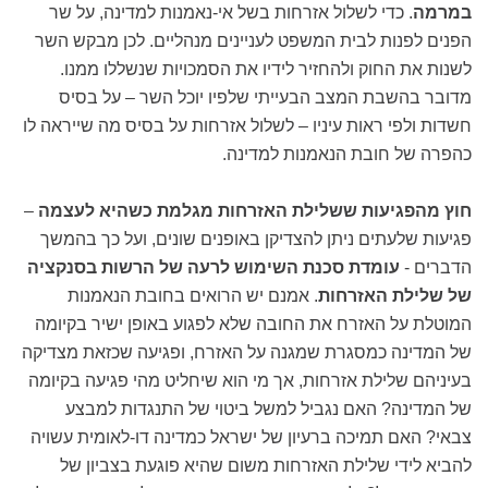
במרמה
. כדי לשלול אזרחות בשל אי-נאמנות למדינה, על שר
הפנים לפנות לבית המשפט לעניינים מנהליים. לכן מבקש השר
לשנות את החוק ולהחזיר לידיו את הסמכויות שנשללו ממנו.
מדובר בהשבת המצב הבעייתי שלפיו יוכל השר – על בסיס
חשדות ולפי ראות עיניו – לשלול אזרחות על בסיס מה שייראה לו
כהפרה של חובת הנאמנות למדינה.
חוץ מהפגיעות ששלילת האזרחות מגלמת כשהיא לעצמה
–
פגיעות שלעתים ניתן להצדיקן באופנים שונים, ועל כך בהמשך
הדברים -
עומדת סכנת השימוש לרעה של הרשות בסנקציה
של שלילת האזרחות
. אמנם יש הרואים בחובת הנאמנות
המוטלת על האזרח את החובה שלא לפגוע באופן ישיר בקיומה
של המדינה כמסגרת שמגנה על האזרח, ופגיעה שכזאת מצדיקה
בעיניהם שלילת אזרחות, אך מי הוא שיחליט מהי פגיעה בקיומה
של המדינה? האם נגביל למשל ביטוי של התנגדות למבצע
צבאי? האם תמיכה ברעיון של ישראל כמדינה דו-לאומית עשויה
להביא לידי שלילת האזרחות משום שהיא פוגעת בצביון של