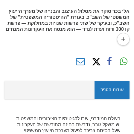
אלי בכר סוקר את מסלול העיצוב והבנייה של מערך הייעוץ
המשפטי של השב"כ. בעזרת "ההיסטוריה המשפטית" של
השב"כ, ובעיקר של שתי פרשות שנויות במחלוקת — פרשת
קו 300 ודוח ועדת לנדוי — הוא מנסח את העקרונות המנחים
לבניית מערך ייעוץ משפטי אפקטיבי בארגוני הביטחון
read
הישראליים. עקרונות אלו אמורים למנוע את המשך הפגיעה
more
באמונו של הציבור הישראלי, החשדן ושבע החשאיות
והמידור, בארגוני הביטחון.
אודות הספר
בעולם המודרני, שבו ללגיטימיות הציבורית והמשפטית
יש משקל גובר, נדרשת בחינה מחודשת של העקרונות
שעל בסיסם צריכה לפעול מערכת הייעוץ המשפטי