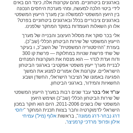
בארגונים ביטחוניים. מהם עקרונות אלה, כיצד הם באים
לידי ביטוי הלכה למעשה, ומהי מערכת היחסים הנכונה
בין היועץ המשפטי לממשלה ובין מערך הייעוץ המשפטי
בארגונים ציבוריים בכלל ובארגונים ביטחוניים בפרט?
אלו הן השאלות העומדות במוקד המחקר שלפנינו.
אלי בכר סוקר את מסלול העיצוב והבנייה של מערך
הייעוץ המשפטי של שירות הביטחון הכללי (שב"כ).
בעזרת "ההיסטוריה המשפטית" של השב"כ, ו בעיקר
של שתי פרשות שנויות במחלוקת — פרשת קו 300
ודוח ועדת לנדוי — הוא מנסח את העקרונות המנחים
לבניית מערך ייעוץ משפטי אפקטיבי בארגוני הביטחון
הישראליים. עקרונות אלו אמורים למנוע את המשך
הפגיעה באמונו של הציבור הישראלי, החשדן ושבע
החשאיות והמידור, בארגוני הביטחון.
עו"ד אלי בכר
עבד שנים רבות במערך הייעוץ המשפטי
של שירות הביטחון הכללי (שב"כ) ושימש היועץ
המשפטי שלו בשנים 2011-2006. היום הוא חוקר במכון
הישראלי לדמוקרטיה וחבר בצוות תכנית המחקר "
יחסי
דרג נבחר-דרג ממונה
", בראשות
אלוף (מיל') עמיחי
אילון
ופרופ' מרדכי קרמניצר
.