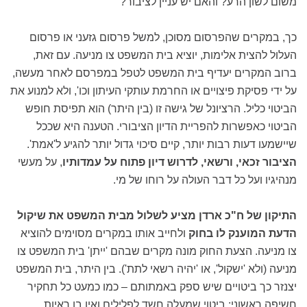
משום לשון הרע? והאם יש עניין לציבור?
כך, במקרים שהפרסום מסוכן, למשל פרסום גזעני או פרסום
העלול להצית אלימות, יוציא בית המשפט צו מניעה. עם זאת,
ברוב המקרים יעדיף בית המשפט לטפל במפרסם לאחר מעשה,
על ידי פסיקת פיצויים או החרמת עותקי העיתון וכו', ולא למנוע את
הביטוי כליל. הרציונל של גישה זו (בין היתר) הוא תפיסת חופש
הביטוי כאפשרות להפריית הדיון הציבורי. הטענה היא שככל
שיישמעו דעות רבות יותר, קיים סיכוי גדול יותר להגיע ל'אמת'.
הציבור זכאי, ורשאי, לדרוש דיון פתוח על עמדותיו
, על מעשי
מנהיגיו ועל כל דבר העולה על רוחו של מי.
התיקון של ח"כ ארדן מציע לשלול מבית המשפט את שיקול
הדעת המוענק לו בחוק
ולחייב אותו במקרים מסוימים להוציא
צו מניעה. הצעת החוק מונה מקרים שבהם 'ייתן' בית המשפט צו
מניעה (ולא 'ישקול', או 'יהיה רשאי לתת'). בין היתר, בית המשפט
יצנזר כך ביטויים שיש ספק באמתותם – כמו כמעט כל תחקיר
חשיפה ראשוני; ביטוי שמעלה חשד לפלילים ואין בו ראיות