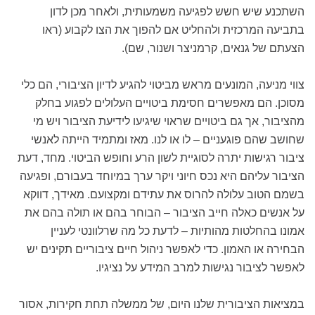
השתכנע שיש חשש לפגיעה משמעותית, ולאחר מכן לדון
בתביעה המרכזית ולהחליט אם להפוך את הצו לקבוע (ראו
הצעתם של גנאים, קרמניצר ושנור, שם).
צווי מניעה, המונעים מראש מביטוי להגיע לדיון הציבורי, הם כלי
מסוכן. הם מאפשרים חסימת ביטויים העלולים לפגוע בחלק
מהציבור, אך גם ביטויים שראוי שיגיעו לידיעת הציבור ויש מי
שחושב שהם פוגעניים – לו או לנו. מאז ומתמיד הייתה לאנשי
ציבור רגישות יתרה לסוגיית לשון הרע וחופש הביטוי. מחד, דעת
הציבור עליהם היא נכס חיוני ויקר ערך במיוחד בעבורם, ופגיעה
בשמם הטוב עלולה להרוס את עתידם ומקצועם. מאידך, דווקא
על אנשים כאלה חייב הציבור – הבוחר בהם או תולה בהם את
אמונו בהחלטות מהותיות – לדעת כל מה שרלוונטי לעניין
הבחירה או האמון. כדי לאפשר ניהול חיים ציבוריים תקינים יש
לאפשר לציבור נגישות למרב המידע על נציגיו.
במציאות הציבורית שלנו היום, של ממשלה תחת חקירות, אסור