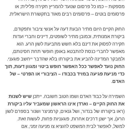
מספקות – כמו כל פרסום שנועד להמריץ חקירה פלילית; או
פרסומים בוטים – פרסומים רבים מאוד בתקשורת הישראלית.
החוק הקיים היום מתיר הבעת דעה על אנשי ציבור ותפקודם,
ביקורת אמנותית, וכמובן מתיר לשופטים, דיינים וחברי ועדות
חקירה לפסוק את דינם בלא חשש מתביעת לשון הרע. הוא
מאפשר לחברי כנסת להתבטא באופן חופשי תחת חסינותם,
ולמבקר המדינה להביע את ביקורתו בלא שהדבר ייחשב פוגעני.
החוק נועד לאפשר ככל האפשר חופש ביטוי ומגוון דעות, תוך
כדי מניעת פגיעה במזיד בכבודו – הציבורי או הפרטי – של
האדם
.
השמירה על כבוד האדם ושמו הטוב חשובה. ייתכן
שיש לשנות
את החוק הקיים – וארדן אינו הראשון שמעביר עליו ביקורת
(ראו ביקורתו של בנדור, ושל גנאים, קרמניצר ושנור בספרם לשון
הרע), אך ישנן דרכים אחרות, פוגעניות פחות, לעשות זאת.
למשל, לאפשר לבית המשפט להוציא צו מניעה זמני, אם