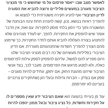
לאפשר מצב שבו ייאסר פרסום על מי שחושש כי מי מנציגי
הציבור מעורב במעשים פליליים ורוצה להביא את הסוגיה
לדיון הציבורי
ואף להניע חקירה משטרתית כדי למצוא או
להפריך ראיות בנושא. נכון, קשה להנהיג תחת עינה הבוחנת של
המשטרה ותוך כדי זימון בלתי פוסק לחקירות. עם זאת, אין הדבר
אומר שיש להפסיק את החקירות. להפך, יש לעודד מנהיגים שלא
להתנהג בצורה העלולה להביא אותם לחדר החקירות, כך שיימנע
מהם הצורך להפריך חשדות שהתנהגותם מעוררת. אם הדיון
הציבורי בפליליות מעשיהם של כה רבים מנציגי הציבור שלנו
היום מפריע להם למשול, עליהם להפסיק לספק עילות לפרסומים
כאלה, ולא למנוע מראש את הפרסומים. מעבר לכך, בצד אנשי
הציבור שייהנו מהגנת החוק, אם יתוקן, עתידים להיות מוגנים –
ספק אם בצדק – חברות גדולות ובעלי הון (שתחקירים צרכניים
בעניינם לא יפורסמו).
עוד פן בעייתי בהצעה הוא
שאם הציבור ידע שאין מספרים לו
על חקירות וחשדות, כל נציג ציבור ובעל ממון יהפכו להיות