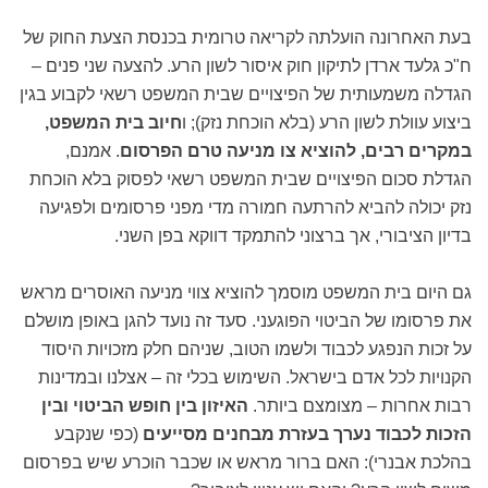
בעת האחרונה הועלתה לקריאה טרומית בכנסת הצעת החוק של
ח"כ גלעד ארדן לתיקון חוק איסור לשון הרע. להצעה שני פנים –
הגדלה משמעותית של הפיצויים שבית המשפט רשאי לקבוע בגין
ביצוע עוולת לשון הרע (בלא הוכחת נזק); ו
חיוב בית המשפט,
במקרים רבים, להוציא צו מניעה טרם הפרסום
. אמנם,
הגדלת סכום הפיצויים שבית המשפט רשאי לפסוק בלא הוכחת
נזק יכולה להביא להרתעה חמורה מדי מפני פרסומים ולפגיעה
בדיון הציבורי, אך ברצוני להתמקד דווקא בפן השני.
גם היום בית המשפט מוסמך להוציא צווי מניעה האוסרים מראש
את פרסומו של הביטוי הפוגעני. סעד זה נועד להגן באופן מושלם
על זכות הנפגע לכבוד ולשמו הטוב, שניהם חלק מזכויות היסוד
הקנויות לכל אדם בישראל. השימוש בכלי זה – אצלנו ובמדינות
רבות אחרות – מצומצם ביותר.
האיזון בין חופש הביטוי ובין
הזכות לכבוד נערך בעזרת מבחנים מסייעים
(כפי שנקבע
בהלכת אבנרי): האם ברור מראש או שכבר הוכרע שיש בפרסום