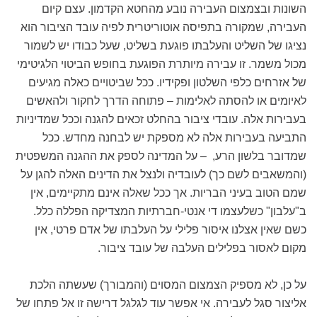
השונות ובצמצום העבירה נובע מהחטא הקדמון. עצם קיום
העבירה, שמקורה בתפיסה אוטוריטרית לפיה עובד הציבור הוא
נציגו של השליט והעלבתו פוגעת בשליט, שעל כבודו יש לשמור
מכול משמר. זו עבירה מיותרת הפוגעת בחופש הביטוי הלגיטימי
של אזרחים כלפי השלטון ופקידיו. ככל שביטויים כאלה מגיעים
לאיומים או להסתה לאלימות – פתוחה הדרך לחקור ולהאשים
בעבירות אלה. עובדי ציבור בהחלט זכאים להגנה וככל שמדיניות
התביעה בעבירות אלה לא מספקת יש לבחנה מחדש. ככל
שמדובר בלשון הרע, – על המדינה לספק את ההגנה המשפטית
(והמשאבים לשם כך) לעובדיה ולנצל את הדינים האלה להגן על
שמם הטוב בעיני הבריות. אך ככל שאלה אינם מתקיימים, אין
ב"עלבון" כשלעצמו די אנטי-חברתיות המצדיקה הפללה כלל.
כשם שאין אצלנו איסור פלילי על העלבתו של אדם פרטי, אין
מקום לאסור בפלילים העלבה של עובד ציבור.
על כן, לא מספיק הצמצום המסוים (והמבורך) שעשתה הלכת
אליצור סגל לעבירה. אי אפשר עוד לגלגל דרישה זו אל פתחו של