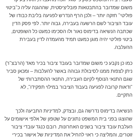
משום שמדובר בהתבטאות פובליציסטית, שההגנה עליה כ"ביטוי
פוליטי" חזקה יותר – ולכן הרף הנדרש לפגיעה בליבת כבודו של
עובד הציבור לשם הרשעה בעבירה, גבוה יותר. לפי פסק הדין
שכתבה הנשיאה בדימוס נאור ולו הסכימו כמעט כל השופטים,
ביטוי פוליטי יהיה מוגן כמעט תמיד מהעמדה לדין בעבירת
ההעלבה.
כמו כן נקבע כי משום שמדובר בעובד ציבור בכיר מאד (הרבצ"ר)
ניתן לצפות ממנו לסיבולת גבוהה באשר להעלבות – ומכאן סביר
שגם התנאי הנוסף לקיום העבירה, התנאי ההסתברותי של
"ודאות קרובה לפגיעה בעבוד הציבור במילוי תפקידו", לא
התקיים.
הנשיאה בדימוס נדרשה גם, ובצדק, למדיניות התביעה ולכך
שהוצגו בפני בית המשפט נתונים על שטפון של אלפי אישומים על
העלבת עובד ציבור בשנים האחרונות, רובם כנגד עובדי ציבור
זוטרים, והמליצה כי ראוי להחיל את המדיניות של אישור בכירי